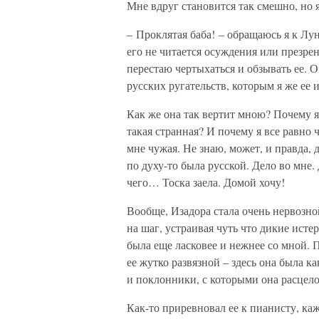
Мне вдруг становится так смешно, но 
– Проклятая баба! – обращаюсь я к Лун
его не читается осуждения или презре
перестаю чертыхаться и обзывать ее. О
русских ругательств, которым я же ее 
Как же она так вертит мною? Почему я 
такая странная? И почему я все равно 
мне чужая. Не знаю, может, и правда, 
по духу-то была русской. Дело во мне. 
чего… Тоска заела. Домой хочу!
Вообще, Изадора стала очень нервозно
на шаг, устраивая чуть что дикие исте
была еще ласковее и нежнее со мной. П
ее жутко развязной – здесь она была ка
и поклонники, с которыми она расцело
Как-то приревновал ее к пианисту, ка