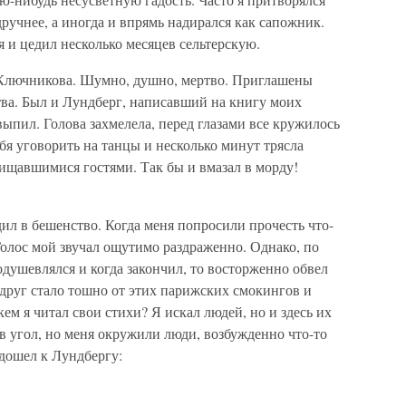
ручнее, а иногда и впрямь надирался как сапожник.
 и цедил несколько месяцев сельтерскую.
 Ключникова. Шумно, душно, мертво. Приглашены
тва. Был и Лундберг, написавший на книгу моих
выпил. Голова захмелела, перед глазами все кружилось
себя уговорить на танцы и несколько минут трясла
ищавшимися гостями. Так бы и вмазал в морду!
дил в бешенство. Когда меня попросили прочесть что-
Голос мой звучал ощутимо раздраженно. Однако, по
одушевлялся и когда закончил, то восторженно обвел
вдруг стало тошно от этих парижских смокингов и
м я читал свои стихи? Я искал людей, но и здесь их
угол, но меня окружили люди, возбужденно что-то
дошел к Лундбергу: