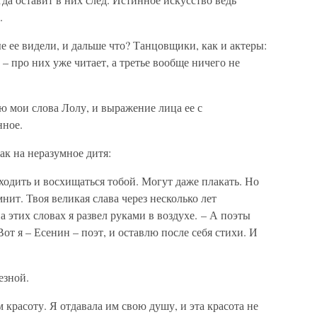
.
е ее видели, и дальше что? Танцовщики, как и актеры:
– про них уже читает, а третье вообще ничего не
 мои слова Лолу, и выражение лица ее с
нное.
как на неразумное дитя:
одить и восхищаться тобой. Могут даже плакать. Но
мнит. Твоя великая слава через несколько лет
 на этих словах я развел руками в воздухе. – А поэты
Вот я – Есенин – поэт, и оставлю после себя стихи. И
езной.
м красоту. Я отдавала им свою душу, и эта красота не