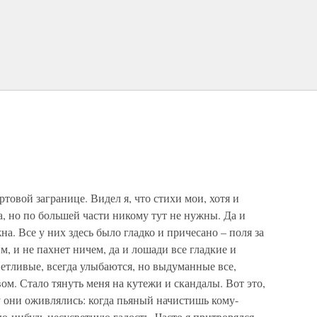
ртовой загранице. Видел я, что стихи мои, хотя и
а, но по большей части никому тут не нужны. Да и
а. Все у них здесь было гладко и причесано – поля за
, и не пахнет ничем, да и лошади все гладкие и
етливые, всегда улыбаются, но выдуманные все,
ом. Стало тянуть меня на кутежи и скандалы. Вот это,
му они оживлялись: когда пьяный начистишь кому-
ю-нибудь несусветную гадость. Часто я притворялся