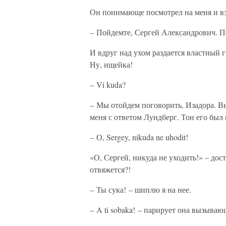
Он понимающе посмотрел на меня и вз
– Пойдемте, Сергей Александрович. П
И вдруг над ухом раздается властный г
Ну, ищейка!
– Vi kuda?
– Мы отойдем поговорить, Изадора. Вы
меня с ответом Лундберг. Тон его был 
– О, Sergey, nikuda ne uhodit!
«О, Сергей, никуда не уходить!» – дос
отвяжется?!
– Ты сука! – шиплю я на нее.
– A ti sobaka! – парирует она вызываю