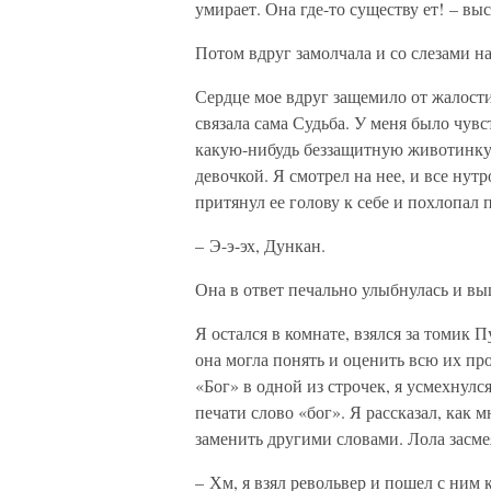
умирает. Она где-то существу ет! – вы
Потом вдруг замолчала и со слезами на 
Сердце мое вдруг защемило от жалост
связала сама Судьба. У меня было чувс
какую-нибудь беззащитную животинку.
девочкой. Я смотрел на нее, и все ну
притянул ее голову к себе и похлопал 
– Э-э-эх, Дункан.
Она в ответ печально улыбнулась и вы
Я остался в комнате, взялся за томик 
она могла понять и оценить всю их пр
«Бог» в одной из строчек, я усмехнулс
печати слово «бог». Я рассказал, как 
заменить другими словами. Лола засмея
– Хм, я взял револьвер и пошел с ним к