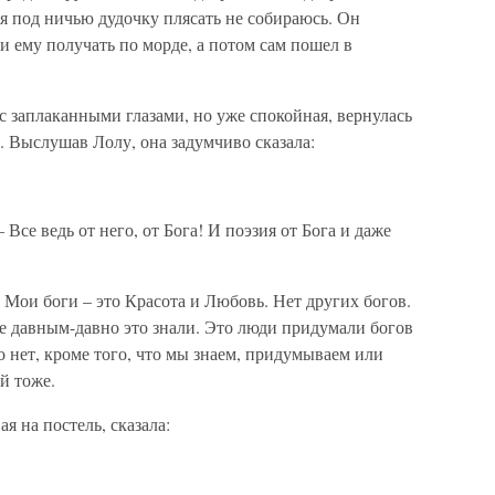
у я под ничью дудочку плясать не собираюсь. Он
ли ему получать по морде, а потом сам пошел в
с заплаканными глазами, но уже спокойная, вернулась
я. Выслушав Лолу, она задумчиво сказала:
.
– Все ведь от него, от Бога! И поэзия от Бога и даже
 – Мои боги – это Красота и Любовь. Нет других богов.
еще давным-давно это знали. Это люди придумали богов
о нет, кроме того, что мы знаем, придумываем или
ай тоже.
я на постель, сказала: