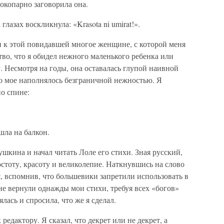
сокопарно заговорила она.
глазах воскликнула: «Krasota ni umirat!».
и к этой повидавшей многое женщине, с которой меня
тво, что я обидел нежного маленького ребенка или
 Несмотря на годы, она оставалась глупой наивной
тро мое наполнялось безграничной нежностью. Я
по спине:
шла на балкон.
Пушкина и начал читать Лоле его стихи. Зная русский,
остоту, красоту и великолепие. Наткнувшись на слово
я, вспомнив, что большевики запретили использовать в
мне вернули однажды мои стихи, требуя всех «богов»
лась и спросила, что же я сделал.
 редактору. Я сказал, что декрет или не декрет, а