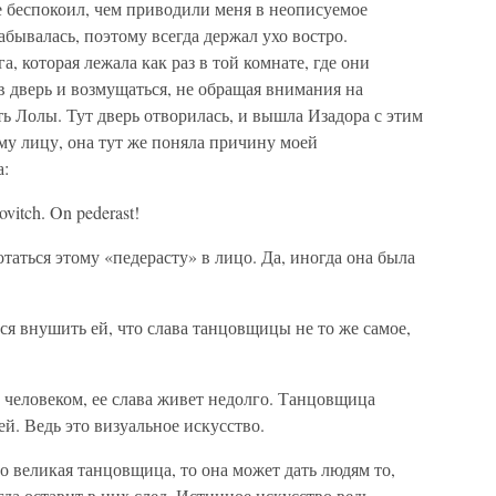
е беспокоил, чем приводили меня в неописуемое
забывалась, поэтому всегда держал ухо востро.
 которая лежала как раз в той комнате, где они
в дверь и возмущаться, не обращая внимания на
 Лолы. Тут дверь отворилась, и вышла Изадора с этим
му лицу, она тут же поняла причину моей
а:
rovitch. On pederast!
отаться этому «педерасту» в лицо. Да, иногда она была
ся внушить ей, что слава танцовщицы не то же самое,
 человеком, ее слава живет недолго. Танцовщица
ней. Ведь это визуальное искусство.
то великая танцовщица, то она может дать людям то,
егда оставит в них след. Истинное искусство ведь