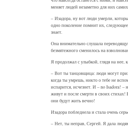
меняет людей незаметно для них самих
– Изадора, ну вот люди умерли, которы
одно поколение помнит их, следующее 
знает.
Она внимательно слушала переводящую
безмятежного сменилось на взволнова
Я продолжал с улыбкой, глядя на нее, 
– Вот ты танцовщица: люди могут прих
когда ты умрешь, никто о тебе не вспо
испарится, исчезнет. И – no Isadora! –
живут и после смерти в своих стихах! 
они будут жить вечно!
Изадора побледнела и стала очень серь
– Нет, ты неправ, Сергей. Я дала людя