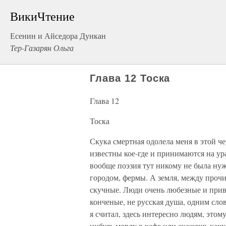
ВикиЧтение
Есенин и Айседора Дункан
Тер-Газарян Ольга
Глава 12 Тоска
Глава 12
Тоска
Скука смертная одолела меня в этой че
известны кое-где и принимаются на ур
вообще поэзия тут никому не была нужн
городом, фермы. А земля, между прочим
скучные. Люди очень любезные и прив
конченые, не русская душа, одним слов
я считал, здесь интересно людям, это
нибудь морду в кафе или скажешь каку