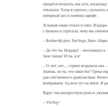
придется печатать, как есть, поскольк
отказался. Тогда я спросил, случалось 
наборный цех и поменял шрифт.
Услышав наши голоса и смех, Изадора 
с балкона и спросила, чему мы смеемс
– Bolsheviki prav. Net boga. Staro. Glupo
– Да что ты, Изадора! – воскликнул я. 
твои танцы! И ты, и я!
– О, нет, нет, – горячо возразила она.
Знаешь, ли ты, что такое бог? Греки 
для собственного удовольствия. Ничег
воображаем. Ад весь тут на земле. И р
Вдруг она распростерла руки и, указыва
– Vot bog!