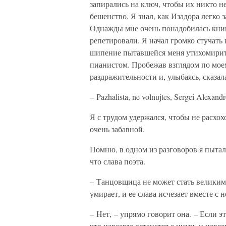
запирались на ключ, чтобы их никто н
бешенство. Я знал, как Изадора легко 
Однажды мне очень понадобилась книга,
репетировали. Я начал громко стучать 
шипение пытавшейся меня утихомирить
пианистом. Пробежав взглядом по мое
раздражительности и, улыбаясь, сказал
– Pazhalista, ne volnujtes, Sergei Alexand
Я с трудом удержался, чтобы не расхох
очень забавной.
Помню, в одном из разговоров я пытал
что слава поэта.
– Танцовщица не может стать великим
умирает, и ее слава исчезает вместе с 
– Нет, – упрямо говорит она. – Если э
что навсегда останется с ними, и навс