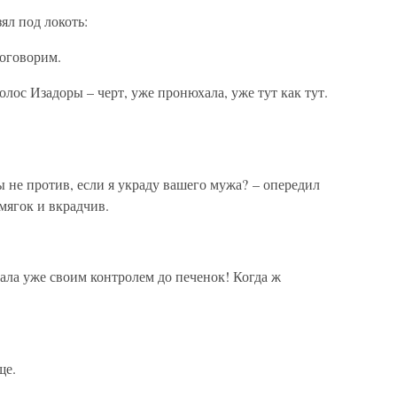
ял под локоть:
оговорим.
олос Изадоры – черт, уже пронюхала, уже тут как тут.
 не против, если я украду вашего мужа? – опередил
мягок и вкрадчив.
тала уже своим контролем до печенок! Когда ж
ще.