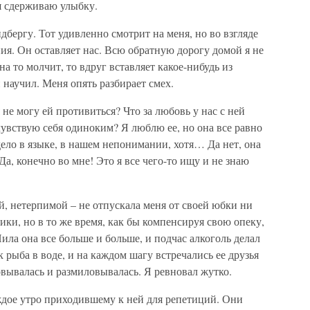
я сдерживаю улыбку.
дбергу. Тот удивленно смотрит на меня, но во взгляде
ния. Он оставляет нас. Всю обратную дорогу домой я не
на то молчит, то вдруг вставляет какое-нибудь из
и научил. Меня опять разбирает смех.
не могу ей противиться? Что за любовь у нас с ней
чувствую себя одиноким? Я люблю ее, но она все равно
дело в языке, в нашем непонимании, хотя… Да нет, она
Да, конечно во мне! Это я все чего-то ищу и не знаю
й, нетерпимой – не отпускала меня от своей юбки ни
рики, но в то же время, как бы компенсируя свою опеку,
ила она все больше и больше, и подчас алкоголь делал
к рыба в воде, и на каждом шагу встречались ее друзья
вывалась и размиловывалась. Я ревновал жутко.
ждое утро приходившему к ней для репетиций. Они