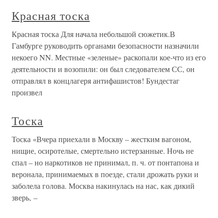
Красная тоска
Красная тоска Для начала небольшой сюжетик.В
Гамбурге руководить органами безопасности назначили
некоего NN. Местные «зеленые» раскопали кое-что из его
деятельности и возопили: он был следователем СС, он
отправлял в концлагеря антифашистов! Бундестаг
произвел
Тоска
Тоска «Вчера приехали в Москву – жестким вагоном,
нищие, осиротелые, смертельно истерзанные. Ночь не
спал – но наркотиков не принимал, п. ч. от понтапона и
веронала, принимаемых в поезде, стали дрожать руки и
заболела голова. Москва накинулась на нас, как дикий
зверь, –