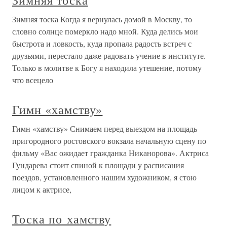
Зимняя тоска
Зимняя тоска Когда я вернулась домой в Москву, то
словно солнце померкло надо мной. Куда делись мои
быстрота и ловкость, куда пропала радость встреч с
друзьями, перестало даже радовать учение в институте.
Только в молитве к Богу я находила утешение, потому
что всецело
Гимн «хамству»
Гимн «хамству» Снимаем перед выездом на площадь
пригородного ростовского вокзала начальную сцену по
фильму «Вас ожидает гражданка Никанорова». Актриса
Гундарева стоит спиной к площади у расписания
поездов, установленного нашим художником, я стою
лицом к актрисе,
Тоска по хамству