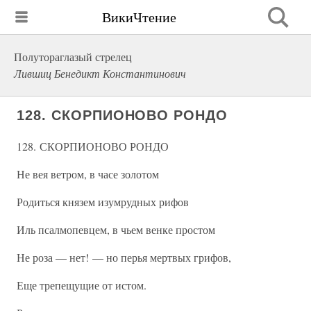
ВикиЧтение
Полутораглазый стрелец
Лившиц Бенедикт Константинович
128. СКОРПИОНОВО РОНДО
128. СКОРПИОНОВО РОНДО
Не вея ветром, в часе золотом
Родиться князем изумрудных рифов
Иль псалмопевцем, в чьем венке простом
Не роза — нет! — но перья мертвых грифов,
Еще трепещущие от истом.