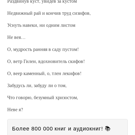
Раздвинув куст, увидев за кустом
Недвижный рай и кончив труд сизифов,
Уснуть навеки, ни одним листом
Не вея…
О, мудрость ранняя в саду пустом!
О, ветр Гилеи, вдохновитель скифов!
О, веер каменный, о, тлен лекифов!
Забудусь ли, забуду ли о том,
Что говорю, безумный хризостом,
Неве я?
Более 800 000 книг и аудиокниг! 📚