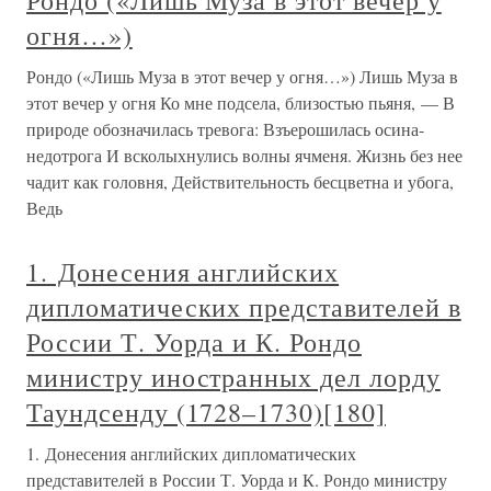
Рондо («Лишь Муза в этот вечер у
огня…»)
Рондо («Лишь Муза в этот вечер у огня…») Лишь Муза в
этот вечер у огня Ко мне подсела, близостью пьяня, — В
природе обозначилась тревога: Взъерошилась осина-
недотрога И всколыхнулись волны ячменя. Жизнь без нее
чадит как головня, Действительность бесцветна и убога,
Ведь
1. Донесения английских
дипломатических представителей в
России Т. Уорда и К. Рондо
министру иностранных дел лорду
Таундсенду (1728–1730)[180]
1. Донесения английских дипломатических
представителей в России Т. Уорда и К. Рондо министру