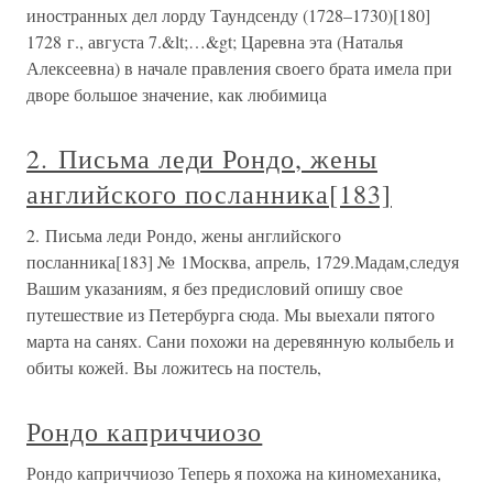
иностранных дел лорду Таундсенду (1728–1730)[180]
1728 г., августа 7.&lt;…&gt; Царевна эта (Наталья
Алексеевна) в начале правления своего брата имела при
дворе большое значение, как любимица
2. Письма леди Рондо, жены
английского посланника[183]
2. Письма леди Рондо, жены английского
посланника[183] № 1Москва, апрель, 1729.Мадам,следуя
Вашим указаниям, я без предисловий опишу свое
путешествие из Петербурга сюда. Мы выехали пятого
марта на санях. Сани похожи на деревянную колыбель и
обиты кожей. Вы ложитесь на постель,
Рондо каприччиозо
Рондо каприччиозо Теперь я похожа на киномеханика,