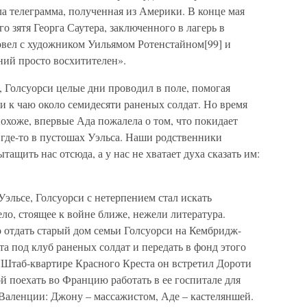
ла телеграмма, полученная из Америки. В конце мая
го зятя Георга Саутера, заключенного в лагерь в
овел с художником Уильямом Ротенстайном[99] и
ний просто восхитителен».
 Голсуорси целые дни проводил в поле, помогая
и к чаю около семидесяти раненых солдат. Но время
похоже, впервые Ада пожалела о том, что покидает
м где-то в пустошах Уэльса. Наши родственники
ытащить нас отсюда, а у нас не хватает духа сказать им:
эльсе, Голсуорси с нетерпением стал искать
ело, стоящее к войне ближе, нежели литература.
то отдать старый дом семьи Голсуорси на Кембридж-
та под клуб раненых солдат и передать в фонд этого
 Штаб-квартире Красного Креста он встретил Дороти
й поехать во Францию работать в ее госпитале для
Валенции: Джону – массажистом, Аде – кастеляншей.