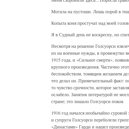
Могила на пустоши. Лишь порой в ти
Копыта коня простучат над моей голов
Я в Судный день не воскресну, но спи
Несмотря на решение Голсуорси извлеч
их на военные нужды, в промежутке 
1915 года, и «Сильнее смерти», появив
крупного произведения. Частично это
беспокойством, томящим желанием дел
что делал он. Примечательный факт: 
то чувство срочности, которое заставл
ослабело. Занятия литературой не мог
стране; это лишало Голсуорси покоя.
1916 год начался необычайно суровой 
и супруги Голсуорси переболели грипп
«Династами» Гарди и нашел произведе