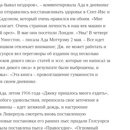
гда бывал нездоров», – комментировала Ада в дневнике
ни отправились восстанавливать здоровье в Сент-Ивс и
 Хадсоном, который очень нравился им обоим. «Мне
полагает. Очень странная личность в наш век машин и
 орел». В мае они посетили Лондон. «Увы! В четверг
Уингстон, – писала Ада Моттрэму 2 мая. – Все идет
ишком отвлекает внимание; Дж. не может работать и
лсуорси вел переговоры об издании под несколько
ков дикого овса» статей и эссе, которые он написал за
ски дикого овса» в результате были выброшены, и
ка»: «Эта книга – провозглашение гуманности и
 в своем дневнике.
Ада, летом 1916 года «Джеку пришлось много ездить»,
особого удовольствия, переносила свое заточение в
амины – идет затяжной дождь, и настроение
 в Ливерпуль смотреть вновь поставленную
новые постановки его ранних пьес придали Голсуорси
 была поставлена пьеса «Правосудие». «Огромный