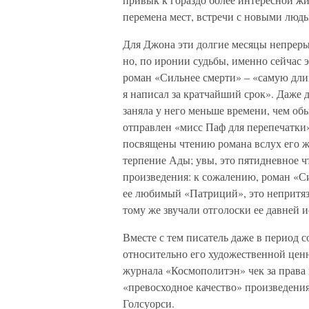
перемена мест, встречи с новыми людь
Для Джона эти долгие месяцы непрерыв
но, по иронии судьбы, именно сейчас 
роман «Сильнее смерти» – «самую дли
я написал за кратчайший срок». Даже 
заняла у него меньше времени, чем обы
отправлен «мисс Паф для перепечатки»
посвящены чтению романа вслух его же
терпение Ады; увы, это пятидневное ч
произведения: к сожалению, роман «С
ее любимый «Патриций», это непритяз
тому же звучали отголоски ее давней 
Вместе с тем писатель даже в период 
относительно его художественной ценн
журнала «Космополитэн» чек за права 
«превосходное качество» произведения
Голсуорси.