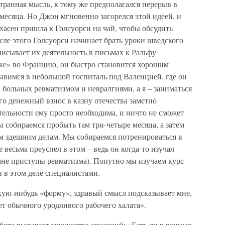
странная мысль, к тому же предполагался перерыв в
месяца. Но Джон мгновенно загорелся этой идеей, и
лхасен пришла к Голсуорси на чай, чтобы обсудить
сле этого Голсуорси начинает брать уроки шведского
писывает их деятельность в письмах к Ральфу
зке» во Францию, он быстро становится хорошим
авимся в небольшой госпиталь под Валенцией, где он
, больных ревматизмом и невралгиями, а я – заниматься
го денежный взнос в казну отечества заметно
тельности ему просто необходима, и ничто не сможет
 собираемся пробыть там три-четыре месяца, а затем
сем здешним делам. Мы собираемся потренироваться в
 весьма преуспел в этом – ведь он когда-то изучал
мне приступы ревматизма). Попутно мы изучаем курс
 в этом деле специалистами.
кую-нибудь «форму», здравый смысл подсказывает мне,
дет обычного уродливого рабочего халата».
бота вызывает множество опасений: «Есть ли в ванных