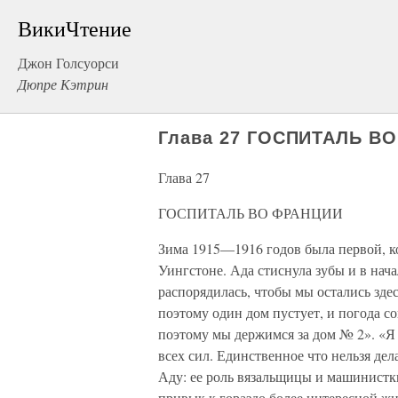
ВикиЧтение
Джон Голсуорси
Дюпре Кэтрин
Глава 27 ГОСПИТАЛЬ В
Глава 27
ГОСПИТАЛЬ ВО ФРАНЦИИ
Зима 1915—1916 годов была первой, к
Уингстоне. Ада стиснула зубы и в нач
распорядилась, чтобы мы остались зде
поэтому один дом пустует, и погода со
поэтому мы держимся за дом № 2». «Я 
всех сил. Единственное что нельзя дел
Аду: ее роль вязальщицы и машинистк
привык к гораздо более интересной ж