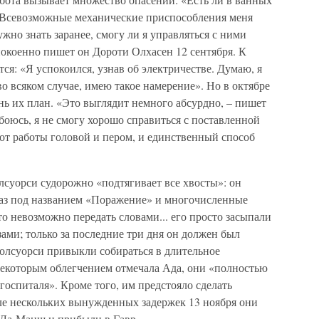
? Всевозможные механические приспособления меня
ужно знать заранее, смогу ли я управляться с ними
спокоенно пишет он Дороти Олхасен 12 сентября. К
ся: «Я успокоился, узнав об электричестве. Думаю, я
о всяком случае, имею такое намерение». Но в октябре
знь их план. «Это выглядит немного абсурдно, – пишет
оюсь, я не смогу хорошо справиться с поставленной
 от работы головой и пером, и единственный способ
лсуорси судорожно «подтягивает все хвосты»: он
каз под названием «Поражение» и многочисленные
что невозможно передать словами... его просто засыпали
ами; только за последние три дня он должен был
Голсуорси привыкли собираться в длительное
с некоторым облегчением отмечала Ада, они «полностью
оспиталя». Кроме того, им предстояло сделать
сле нескольких вынужденных задержек 13 ноября они
 Ла-Манш и прибыли в Гавр.