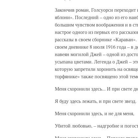
Закончив роман, Голсуорси переходит 
яблони». Последний – одно из его наи
большим чувством воображения и в ст
настрое одного из первых его рассказо
рассказы в своем сборнике «Караван».
своем дневнике 8 июля 1916 года – в д
навеян могилой Джей – одной из досто
усыпана цветами. Легенда о Джей – эт
которую запретили хоронить на освящ
торфянике» также посвящено этой тем
Меня схоронили здесь... И при свете д
Я буду здесь лежать, и при свете звезд.
Меня схоронили здесь, и не для меня,
Убитой любовью, – надгробие и погост
Меня схоронили здесь... Поросла трав