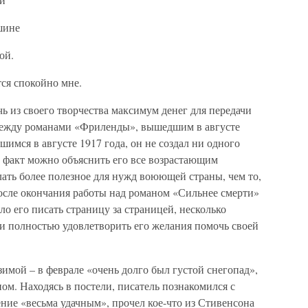
шине
ой.
тся спокойно мне.
ь из своего творчества максимум денег для передачи
между романами «Фриленды», вышедшим в августе
шимся в августе 1917 года, он не создал ни одного
т факт можно объяснить его все возрастающим
ать более полезное для нужд воюющей страны, чем то,
после окончания работы над романом «Сильнее смерти»
яло его писать страницу за страницей, несколько
ли полностью удовлетворить его желания помочь своей
зимой – в феврале «очень долго был густой снегопад»,
ом. Находясь в постели, писатель познакомился с
ние «весьма удачным», прочел кое-что из Стивенсона