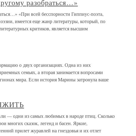
ругому разобраться…»
аться…» «При всей бесспорности Гиппиус-поэта,
поэзии, имеется еще жанр литературы, который, по
 литературных критиков, является высшим
мацию о двух организациях. Одна из них
риемных семьях, а вторая занимается вопросами
гионах мира. Если история Марины затронула ваше
ЫЖИТЬ
 одни из самых любимых в народе птиц. Сколько
ои многих сказок, легенд и басен. Яркие,
нний прилет журавлей на гнездовья и их отлет