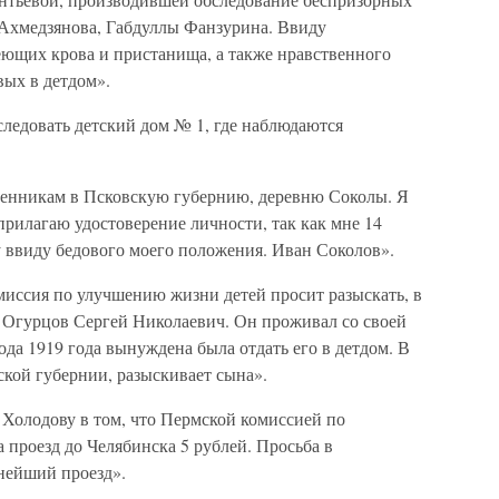
Ахмедзянова, Габдуллы Фанзурина. Ввиду
еющих крова и пристанища, а также нравственного
вых в детдом».
следовать детский дом № 1, где наблюдаются
венникам в Псковскую губернию, деревню Соколы. Я
прилагаю удостоверение личности, так как мне 14
у ввиду бедового моего положения. Иван Соколов».
омиссия по улучшению жизни детей просит разыскать, в
к Огурцов Сергей Николаевич. Он проживал со своей
ода 1919 года вынуждена была отдать его в детдом. В
кой губернии, разыскивает сына».
Холодову в том, что Пермской комиссией по
проезд до Челябинска 5 рублей. Просьба в
ьнейший проезд».