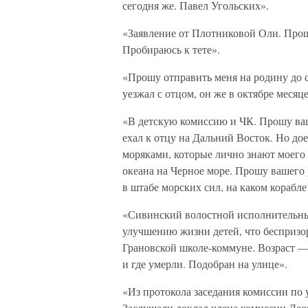
сегодня же. Павел Угольских».
«Заявление от Плотниковой Оли. Прошу
Пробираюсь к тете».
«Прошу отправить меня на родину до 
уезжал с отцом, он же в октябре месяц
«В детскую комиссию и ЧК. Прошу ваш
ехал к отцу на Дальний Восток. Но дое
моряками, которые лично знают моего о
океана на Черное море. Прошу вашего 
в штабе морских сил, на каком корабле
«Сивинский волостной исполнительны
улучшению жизни детей, что беспризо
Грановской школе-коммуне. Возраст — 
и где умерли. Подобран на улице».
«Из протокола заседания комиссии по 
Заслушали доклад члена комиссии Лео