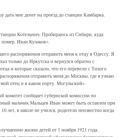
 дать мне денег на проезд до станции Камбарка.
станции Котельнич. Пробираюсь из Сибири, куда
е помер. Иван Кулаков».
его распоряжения отправить меня к отцу в Одессу. Я
хал только до Иркутска и вернулся обратно с
тца и которые сказали, что его перевели с Тихого
распоряжения отправить меня до Москвы, где я узнаю
 мой отец и в каком порту. Могульский».
й комитет сообщает губернской комиссии по
рный мальчик Мальцев Иван может быть оставлен при
10 лет, в школе не учился, родители неизвестно когда
улучшению жизни детей от 1 ноября 1921 года.
нтьевой, производившей обследование беспризорных