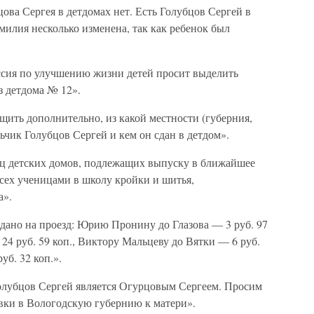
цова Сергея в детдомах нет. Есть Голубцов Сергей в
милия несколько изменена, так как ребенок был
ссия по улучшению жизни детей просит выделить
з детдома № 12».
щить дополнительно, из какой местности (губерния,
льчик Голубцов Сергей и кем он сдан в детдом».
иц детских домов, подлежащих выпуску в ближайшее
всех ученицами в школу кройки и шитья,
а».
Выдано на проезд: Юрию Пронину до Глазова — 3 руб. 97
24 руб. 59 коп., Виктору Мальцеву до Вятки — 6 руб.
уб. 32 коп.».
Голубцов Сергей является Огурцовым Сергеем. Просим
вки в Вологодскую губернию к матери».