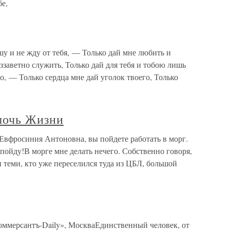
бе,
у и не жду от тебя, — Только дай мне любить и
еззаветно служить, Только дай для тебя и тобою лишь
о, — Только сердца мне дай уголок твоего, Только
мочь Жизни
вфросиния Антоновна, вы пойдете работать в морг.
 пойду!В морге мне делать нечего. Собственно говоря,
и теми, кто уже переселился туда из ЦБЛ, большой
Коммерсантъ-Daily», МоскваЕдинственный человек, от