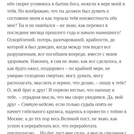
ибо скорее усомнюсь в бытии бога, нежели в вере моей в
тебя. Но воображаю, что ты должен был думать о
состоянии моем и как терзала тебя неизвестность обо
мне? Ты и не ошибался – не знаю, как пережил я
последние месяца прошлого года и начало нынешнего!
Оскорблений, потерь, разочарований, крайности, до
которой я был доведен, когда между тем видел все
разрушенным, все погибшим впереди, вместе с моим
здоровьем. Наконец, я сам не знаю, как все сделалось, я
как будто ожил, поздоровел – по крайней мере, не
умираю голодною смертью, могу думать, могу
располагать, мыслить и
первое,
что делаю, – пишу к тебе!
О, мой брат и друг! И первою вестью, что напишу к
тебе, – отрадная мысль, что мы скоро увидимся. Да, мой
друг –
Святую неделю,
если только судьба опять не
начнет гибельного кризиса, надеюсь я провести с тобою в
Москве, а до тех пор весь Великий пост, не знаю, как
успею я переработать все, что переработать
предполагаю… Но бог даст мне силы, а мысль свидания с