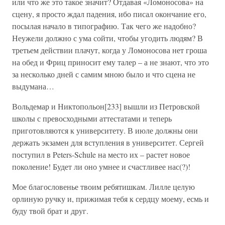
или что же это такое значит? Отдавая «Ломоносова» на
сцену, я просто ждал падения, ибо писал окончание его,
посылая начало в типографию. Так чего же надобно?
Неужели должно с ума сойти, чтобы угодить людям? В
третьем действии плачут, когда у Ломоносова нет гроша
на обед и Фриц приносит ему талер – а не знают, что это
за несколько дней с самим мною было и что сцена не
выдумана…
Вольдемар и Никтопольон[233] вышли из Петровской
школы с превосходными аттестатами и теперь
приготовляются к университету. В июле должны они
держать экзамен для вступления в университет. Сергей
поступил в Peters-Schule на место их – растет новое
поколение! Будет ли оно умнее и счастливее нас(?)!
Мое благословенье твоим ребятишкам. Лилле целую
орлиную ручку и, прижимая тебя к сердцу моему, есмь и
буду твой брат и друг.