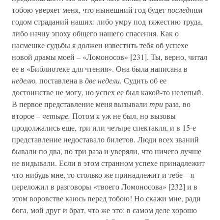
тобою уверяет меня, что нынешний год будет
последним
годом страданий наших: либо умру под тяжестию труда,
либо начну эпоху общего нашего спасения. Как о
насмешке судьбы я должен известить тебя об успехе
новой драмы моей – «Ломоносов» [231]. Ты, верно, читал
ее в «Библиотеке для чтения». Она была написана в
неделю,
поставлена в
две недели.
Судить об ее
достоинстве не могу, но успех ее был какой-то нелепый.
В первое представление меня вызывали
три
раза, во
второе –
четыре.
Потом я уж не был, но вызовы
продолжались еще, три или четыре спектакля, и в 15-е
представление недоставало билетов. Люди всех званий
бывали по два, по три раза и уверяли, что ничего лучше
не видывали. Если в этом странном успехе принадлежит
что-нибудь мне, то столько же принадлежит и тебе – я
переложил в разговоры «твоего Ломоносова» [232] и в
этом воровстве каюсь перед тобою! Но скажи мне, ради
бога, мой друг и брат, что же это: в самом деле хорошо