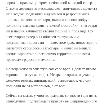
города с правым центром, небольшой молодой сквер.
Стволы деревьев за несколько лет, минувших с момента
их высадки, поднялись над землей и разросшимися
кронами заслонили от гари, пыли и грохота добрую
половину высоты девятиэтажной постройки. Благодаря
им в наших кабинетах стояли тишина и прохлада. Со
всех сторон сквер был обнесен тротуарами и
подъездными дорогами — известное дело, новое здание
института строилось на пустыре, и ничто не мешало
распланировать прилегающую территорию по всем
правилам градостроительства.
Но ведь человек зачастую сам себе враг. Сделает что-то
хорошее — и тут же гадит. Не зря историки, изучающие
феномен земных цивилизаций, утверждают, что они
погибали не от метеоритов, а от воен.
Сейчас на глазах у многих граждан, со злости гадя им за
равнодушие, подтверждала правоту вышеприведенного