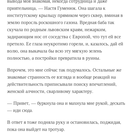
вывода моя знакомая, некогда сотрудница и даже
приятельница, — Настя Гуменюк. Она шагала к
институтскому крыльцу прямиком через сквер, вминая в
землю поросль роскошного газона. Вредная баба так
скучала по родным львовским краям, нежарким,
задирающим нос от соседства с Европой, что тут ей все
претило. Ее глаза неукротимо горели, и, казалось, дай ей
волю, она выкачала бы всю эту мягкую зелень
полностью, а постройки превратила в руины.
Впрочем, это мне сейчас так подумалось. Остальные же
знакомые странность ее взгляда и вообще реакций на
действительность приписывали поиску впечатлений,
женской алчности, сварливому характеру.
— Привет, — буркнула она и махнула мне рукой, дескать
— иди сюда.
В ответ я тоже подняла руку и остановилась, поджидая,
пока она выйдет на тротуар.