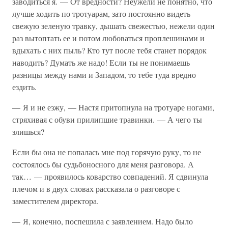
заводиться я. — От вредности? Неужели не понятно, что
лучше ходить по тротуарам, зато постоянно видеть
свежую зеленую травку, дышать свежестью, нежели один
раз вытоптать ее и потом любоваться проплешинами и
вдыхать с них пыль? Кто тут после тебя станет порядок
наводить? Думать же надо! Если ты не понимаешь
разницы между нами и Западом, то тебе туда вредно
ездить.
— Я и не езжу, — Настя притопнула на тротуаре ногами,
стряхивая с обуви прилипшие травинки. — А чего ты
злишься?
Если бы она не попалась мне под горячую руку, то не
состоялось бы судьбоносного для меня разговора. А
так… — проявилось коварство совпадений. Я сдвинула
плечом и в двух словах рассказала о разговоре с
заместителем директора.
— Я, конечно, поспешила с заявлением. Надо было