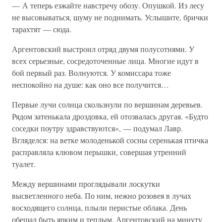
— А теперь езжайте навстречу обозу. Опушкой. Из лесу
не высовываться, шуму не поднимать. Услышите, брички
тарахтят — сюда.
Аргентовский выстроил отряд двумя полусотнями. У
всех серьезные, сосредоточенные лица. Многие идут в
бой первый раз. Волнуются. У комиссара тоже
неспокойно на душе: как оно все получится…
Первые лучи солнца скользнули по вершинам деревьев.
Рядом затенькала дроздовка, ей отозвалась другая. «Будто
соседки поутру здравствуются», — подумал Лавр.
Вгляделся: на ветке молоденькой сосны серенькая птичка
расправляла клювом перышки, совершая утренний
туалет.
Между вершинами проглядывали лоскутки
высветленного неба. По ним, нежно розовея в лучах
восходящего солнца, плыли перистые облака. День
обещал быть ярким и теплым. Аргентовский на минуту