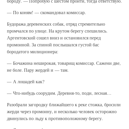
бороду. — Попробую с шестом пройти, тогда ответствую.
— По коням! — скомандовал комиссар.
Будоража деревенских собак, отряд стремительно
промчался по улице. На крутом берегу спешились.
Аргентовский сошел вниз и остановился перед
промоиной. За спиной послышался густой бас
бородатого милиционера:
— Бочажина неширокая, товарищ комиссар. Сажени две,
не боле. Пару жердей и — там.
— А лошадей как?
— Что-нибудь соорудим. Деревня-то, поди, лесная…
Разобрали загородку ближайшего к реке стожка, бросили
жерди через промоину, и несколько человек осторожно
двинулись по льду к противоположному берегу.