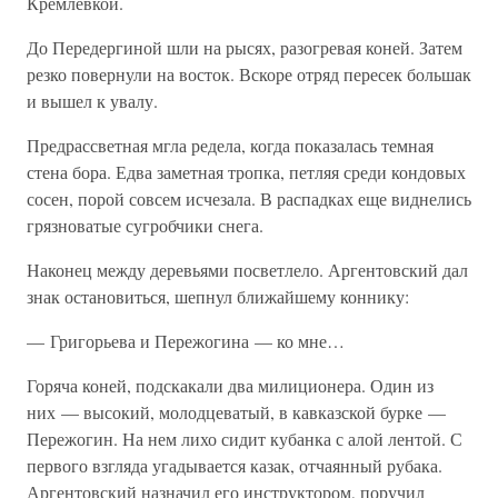
Кремлевкой.
До Передергиной шли на рысях, разогревая коней. Затем
резко повернули на восток. Вскоре отряд пересек большак
и вышел к увалу.
Предрассветная мгла редела, когда показалась темная
стена бора. Едва заметная тропка, петляя среди кондовых
сосен, порой совсем исчезала. В распадках еще виднелись
грязноватые сугробчики снега.
Наконец между деревьями посветлело. Аргентовский дал
знак остановиться, шепнул ближайшему коннику:
— Григорьева и Пережогина — ко мне…
Горяча коней, подскакали два милиционера. Один из
них — высокий, молодцеватый, в кавказской бурке —
Пережогин. На нем лихо сидит кубанка с алой лентой. С
первого взгляда угадывается казак, отчаянный рубака.
Аргентовский назначил его инструктором, поручил