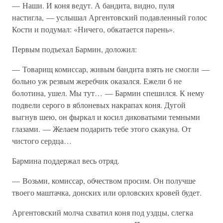
— Наши. И коня ведут. А бандита, видно, пуля
настигла, — услышал Аргентовский подавленный голос
Кости и подумал: «Ничего, обкатается парень».
Первым подъехал Бармин, доложил:
— Товарищ комиссар, живым бандита взять не смогли —
больно уж резвым жеребчик оказался. Ежели б не
болотина, ушел. Мы тут… — Бармин спешился. К нему
подвели серого в яблоневых накрапах коня. Дугой
выгнув шею, он фыркал и косил диковатыми темными
глазами. — Желаем подарить тебе этого скакуна. От
чистого сердца…
Бармина поддержал весь отряд.
— Возьми, комиссар, обчеством просим. Он получше
твоего маштачка, донских или орловских кровей будет.
Аргентовский молча схватил коня под уздцы, слегка