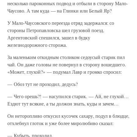
несколько пароконных подвод и отбыли в сторону Мало-
Чаусово. А там куда — на Глинки или Белый Яр?
У Мало-Чаусовского переезда отряд задержался: со
стороны Петропавловска шел грузовой поезд.
Аргентовский спешился, зашел в будку
железнодорожного сторожа.
За маленьким откидным столиком седоусый старик пил
чай. Он даже головы не повернул в сторону вошедшего.
«Может, глухой?» — подумал Лавр и громко спросил:
— Обоз тут не проходил, дедусь?
— Чего орешь?! — насупился старик. — Ай, не глухой…
Ездют тут всякие, а ты должон знать, куды и зачем…
Он неторопливо откусил кусочек сахару, подул в блюдце,
отхлебнул глоток и уже более миролюбиво сказал:
— Кубыть, проходил.