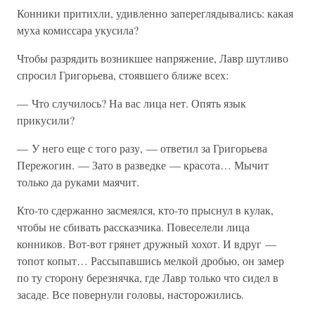
Конники притихли, удивленно запереглядывались: какая
муха комиссара укусила?
Чтобы разрядить возникшее напряжение, Лавр шутливо
спросил Григорьева, стоявшего ближе всех:
— Что случилось? На вас лица нет. Опять язык
прикусили?
— У него еще с того разу, — ответил за Григорьева
Пережогин. — Зато в разведке — красота… Мычит
только да руками маячит.
Кто-то сдержанно засмеялся, кто-то прыснул в кулак,
чтобы не сбивать рассказчика. Повеселели лица
конников. Вот-вот грянет дружный хохот. И вдруг —
топот копыт… Рассыпавшись мелкой дробью, он замер
по ту сторону березнячка, где Лавр только что сидел в
засаде. Все повернули головы, насторожились.