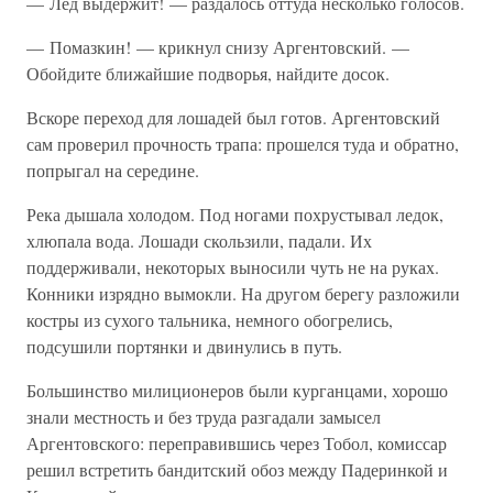
— Лед выдержит! — раздалось оттуда несколько голосов.
— Помазкин! — крикнул снизу Аргентовский. —
Обойдите ближайшие подворья, найдите досок.
Вскоре переход для лошадей был готов. Аргентовский
сам проверил прочность трапа: прошелся туда и обратно,
попрыгал на середине.
Река дышала холодом. Под ногами похрустывал ледок,
хлюпала вода. Лошади скользили, падали. Их
поддерживали, некоторых выносили чуть не на руках.
Конники изрядно вымокли. На другом берегу разложили
костры из сухого тальника, немного обогрелись,
подсушили портянки и двинулись в путь.
Большинство милиционеров были курганцами, хорошо
знали местность и без труда разгадали замысел
Аргентовского: переправившись через Тобол, комиссар
решил встретить бандитский обоз между Падеринкой и