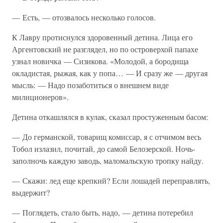
— Есть, — отозвалось несколько голосов.
К Лавру протиснулся здоровенный детина. Лица его
Аргентовский не разглядел, но по островерхой папахе
узнал новичка — Сизикова. «Молодой, а бородища
окладистая, рыжая, как у попа… — И сразу же — другая
мысль: — Надо позаботиться о внешнем виде
милиционеров».
Детина откашлялся в кулак, сказал простуженным басом:
— До германской, товарищ комиссар, я с отчимом весь
Тобол излазил, почитай, до самой Белозерской. Ночь-
заполночь каждую заводь, маломальскую тропку найду.
— Скажи: лед еще крепкий? Если лошадей переправлять,
выдержит?
— Поглядеть, стало быть, надо, — детина потеребил