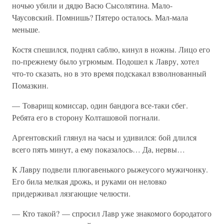
ночью убили и дядю Васю Сысолятина. Мало-
Чаусовский. Помнишь? Пятеро осталось. Мал-мала
меньше.
Костя спешился, поднял саблю, кинул в ножны. Лицо его
по-прежнему было угрюмым. Подошел к Лавру, хотел
что-то сказать, но в это время подскакал взволнованный
Помазкин.
— Товарищ комиссар, один бандюга все-таки сбег.
Ребята его в сторону Колташовой погнали.
Аргентовский глянул на часы и удивился: бой длился
всего пять минут, а ему показалось… Да, нервы…
К Лавру подвели плюгавенького рыжеусого мужичонку.
Его била мелкая дрожь, и руками он неловко
придерживал лязгающие челюсти.
— Кто такой? — спросил Лавр уже знакомого бородатого