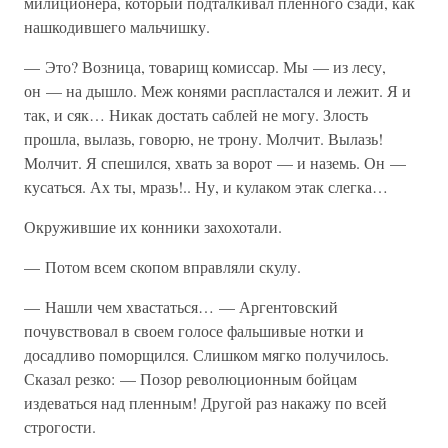
милиционера, который подталкивал пленного сзади, как
нашкодившего мальчишку.
— Это? Возница, товарищ комиссар. Мы — из лесу,
он — на дышло. Меж конями распластался и лежит. Я и
так, и сяк… Никак достать саблей не могу. Злость
прошла, вылазь, говорю, не трону. Молчит. Вылазь!
Молчит. Я спешился, хвать за ворот — и наземь. Он —
кусаться. Ах ты, мразь!.. Ну, и кулаком этак слегка…
Окружившие их конники захохотали.
— Потом всем скопом вправляли скулу.
— Нашли чем хвастаться… — Аргентовский
почувствовал в своем голосе фальшивые нотки и
досадливо поморщился. Слишком мягко получилось.
Сказал резко: — Позор революционным бойцам
издеваться над пленным! Другой раз накажу по всей
строгости.