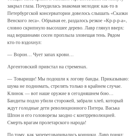
закрыл глаза. Почудилась знакомая мелодия: как-то в
Петербургской консерватории довелось слышать «Сказки
Венского леса». Обрывая ее, раздалось резкое «Кр-р-р-а»,
словно скрипнуло высохшее дерево. Лавр глянул вверх:
над вершинами сосен проплыла зловещая тень. Рядом
кто-то вздохнул:
— Ворон… Чует запах крови…
Аргентовский привстал на стременах.
— Товарищи! Мы подошли к логову банды. Приказываю:
шума не поднимать, стрелять только в крайнем случае.
Клинок — вот наше оружие в сегодняшнем бою…
Бандиты подло убили сторожей, забрали хлеб, который
ждут голодные дети революционного Питера. Васька
Шпон и его головорезы заодно с контрреволюцией.
Смерть врагам пролетарского народа!
По тому, как запереговаривались конники, Лавр понял: