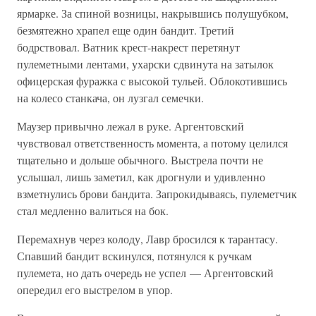
ярмарке. За спиной возницы, накрывшись полушубком,
безмятежно храпел еще один бандит. Третий
бодрствовал. Ватник крест-накрест перетянут
пулеметными лентами, ухарски сдвинута на затылок
офицерская фуражка с высокой тульей. Облокотившись
на колесо станкача, он лузгал семечки.
Маузер привычно лежал в руке. Аргентовский
чувствовал ответственность момента, а потому целился
тщательно и дольше обычного. Выстрела почти не
услышал, лишь заметил, как дрогнули и удивленно
взметнулись брови бандита. Запрокидываясь, пулеметчик
стал медленно валиться на бок.
Перемахнув через колоду, Лавр бросился к тарантасу.
Спавший бандит вскинулся, потянулся к ручкам
пулемета, но дать очередь не успел — Аргентовский
опередил его выстрелом в упор.