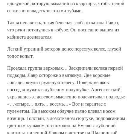
вдовушкой, которую выманил из квартиры, чтобы ценой
ее жизни овладеть золотыми зубами.
Такая ненависть, такая бешеная злоба охватила Лавра,
что руки потянулись к кобуре. Он поспешно вышел из
кабинета дознавателя.
Легкий утренний ветерок донес перестук колес, глухой
топот копыт.
Проехала группа верховых… Заскрипели колеса первой
подводы. Лавр осторожно выглянул. Две вороные
лошади тянули груженую телегу. Поверх мешков
восседал мужик в дубленом полушубке. Аргентовский,
укрывшись за деревом, мысленно подсчитывал подводы:
«…четыре… пять… восемь…» Вот и тарантас с
пулеметом. На высоком облучке пьяно клевал носом
возница. Толстый, в домотканом сюртуке, подпоясанном
цветным кушаком, он походил на Емелю с лубочной
картины, виденной Лавром в детстве на Шадринской