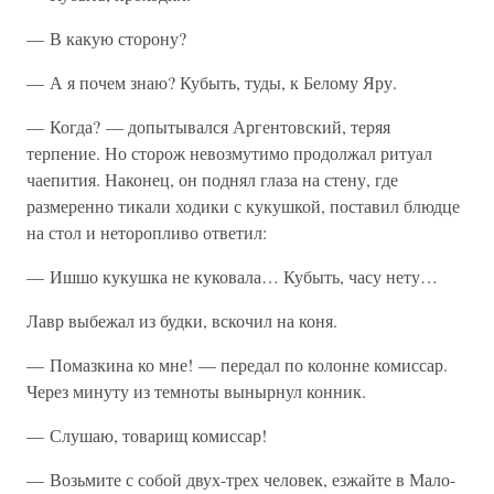
— В какую сторону?
— А я почем знаю? Кубыть, туды, к Белому Яру.
— Когда? — допытывался Аргентовский, теряя
терпение. Но сторож невозмутимо продолжал ритуал
чаепития. Наконец, он поднял глаза на стену, где
размеренно тикали ходики с кукушкой, поставил блюдце
на стол и неторопливо ответил:
— Ишшо кукушка не куковала… Кубыть, часу нету…
Лавр выбежал из будки, вскочил на коня.
— Помазкина ко мне! — передал по колонне комиссар.
Через минуту из темноты вынырнул конник.
— Слушаю, товарищ комиссар!
— Возьмите с собой двух-трех человек, езжайте в Мало-