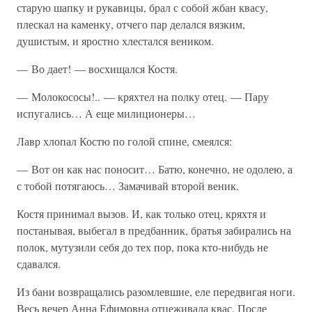
старую шапку и рукавицы, брал с собой жбан квасу,
плескал на каменку, отчего пар делался вязким,
душистым, и яростно хлестался веником.
— Во дает! — восхищался Костя.
— Молокососы!.. — кряхтел на полку отец. — Пару
испугались… А еще милиционеры…
Лавр хлопал Костю по голой спине, смеялся:
— Вот он как нас поносит… Батю, конечно, не одолею, а
с тобой потягаюсь… Замачивай второй веник.
Костя принимал вызов. И, как только отец, кряхтя и
постанывая, выбегал в предбанник, братья забирались на
полок, мутузили себя до тех пор, пока кто-нибудь не
сдавался.
Из бани возвращались разомлевшие, еле передвигая ноги.
Весь вечер Анна Ефимовна отцеживала квас. После