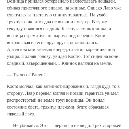
Возница принялся остервенело нахлестывать лошадей,
сбивая пристяжного вправо, на жнивье. Однако Лавр уже
схватился за плетеную спинку тарантаса. На ухабе
тряхнуло так, что едва не выронил маузер. В ту же
секунду появился всадник. Блеснула сталь клинка, и
возница стремительно нырнул под передок. Кони,
всхрапывая и тесня друг друга, остановились.
Аргентовский забежал вперед, схватил коренника под
уздцы. Подняв голову, увидел Костю. Тот сидел на коне
бледный, взъерошенный… Клинок валялся на земле.
— Ты чего? Ранен?
Костя молчал, как загипнотизированный, глядя куда-то в
сторону. Лавр перевел взгляд и позади тарантаса увидел
распростертый на земле труп возницы. Он понял
состояние брата, тряхнул плечами, будто сбрасывая
тяжелый груз.
— Не убивайся. Это — дерьмо, а не люди. Трех сторожей