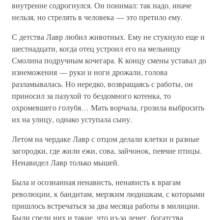
внутренне содрогнулся. Он понимал: так надо, иначе
нельзя, но стрелять в человека — это претило ему.
С детства Лавр любил животных. Ему не стукнуло еще и
шестнадцати, когда отец устроил его на мельницу
Смолина подручным кочегара. К концу смены уставал до
изнеможения — руки и ноги дрожали, голова
разламывалась. Но нередко, возвращаясь с работы, он
приносил за пазухой то бездомного котенка, то
охромевшего голубя… Мать ворчала, грозила выбросить
их на улицу, однако уступала сыну.
Летом на чердаке Лавр с отцом делали клетки и разные
загородки, где жили ежи, сова, зайчонок, певчие птицы.
Ненавидел Лавр только мышей.
Была и осознанная ненависть, ненависть к врагам
революции, к бандитам, мерзким людишкам, с которыми
пришлось встречаться за два месяца работы в милиции.
Были среди них и такие, что из-за денег, богатства