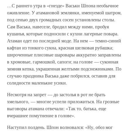
…С раннего утра в «гнезде» Васьки Шпона необычное
оживление. У атамановой землянки, именуемой шатром,
под сенью двух громадных сосен установлены столы.
Сам Васька, навеселе, бродил между ними, пробуя
кушанья, которые подносили с кухни лагерные повара.
Атаман одет по последней моде. На нем — темно-синий
кафтан из тонкого сукна, красная шелковая рубашка;
широченные плисовые шаровары аккуратно заправлены
в хромовые, гармошкой, сапоги; на голове — суконная
зимняя кепка, украшенная желтыми подснежниками. По
случаю праздника Васька даже побрился, оставив для
солидности маленькие усики.
Несмотря на запрет — до застолья в рот не брать
хмельного, — многие успели приложиться. На грозные
выговоры атамана отвечали: «Так то, батька, еще
вчерашнее помутнение в голове».
Наступил полдень. Шпон волновался: «Ну, обоз мог