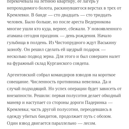
перекочевала на летнюю квартиру, ее лагерь у
непроходимого болота, раскинувшегося верстах в трех от
Кремлевки. В банде — сто двадцать — сто тридцать
человек. Было больше, но после ареста Ведерникова
многие ушли кто куда, вернее, сбежали. У новоявленного
атамана сегодня праздник — день рождения. Начало
гульбища в полдень. Из Чистопрудного ждут Васькину
зазнобу. Он решил сделать ей щедрый подарок —
несколько подвод зерна. Для этого и был совершен налет
на фуражный склад Курганского совдепа.
Аргентовский собрал командиров взводов на короткое
совещание. Численность противника невелика. Да и
случай подходящий. Но успех операции будет зависеть от
внезапности. Решили: первая полусотня делает обходный
маневр и наступает со стороны дороги Падеринка —
Кремлевка; часть другой полусотни, переодевшись в
одежду убитых бандитов, продолжает путь с обозом.
Один взвод двигается параллельно — лесом.