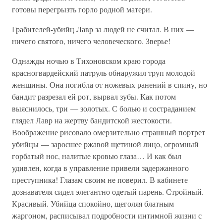
готовы перегрызть горло родной матери.
Грабителей-убийц Лавр за людей не считал. В них —
ничего святого, ничего человеческого. Зверье!
Однажды ночью в Тихоновском краю города
красногвардейский патруль обнаружил труп молодой
женщины. Она погибла от ножевых ранений в спину, но
бандит разрезал ей рот, вырвал зубы. Как потом
выяснилось, три — золотых. С болью и состраданием
глядел Лавр на жертву бандитской жестокости.
Воображение рисовало омерзительно страшный портрет
убийцы — заросшее ржавой щетиной лицо, огромный
горбатый нос, налитые кровью глаза… И как был
удивлен, когда в управление привели задержанного
преступника! Глазам своим не поверил. В кабинете
дознавателя сидел элегантно одетый парень. Стройный.
Красивый. Убийца спокойно, щеголяя блатным
жаргоном, расписывал подробности интимной жизни с