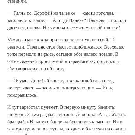
съездили.
— Глянь-ко, Дорофей на тачанке — каким гоголем, —
загалдели в толпе. — А и где Ванька? Нализался, поди, и
дрыхнет, стерва. Не миновать ему атаманской плетки!
Между тем возница привстал, хлестнул лошадей. Те
рванули. Тарантас стал быстро приближаться. Верховые
тоже перешли на рысь, оставив обоз далеко позади. В
сотне саженей пристяжной в тарантасе заупрямился и
сбил коренника на обочину.
— Очумел Дорофей спьяну, никак оглобли в город
повертывает, — засмеялись встречающие. — Ишь,
пондравилось!
И тут заработал пулемет. В первую минуту бандиты
онемели. Затем раздался истошный вопль: «А-а… Убили,
братцы!..» В панике бандиты бросились к лагерю. Но и
там уже гремели выстрелы, искристо блестели на солнце