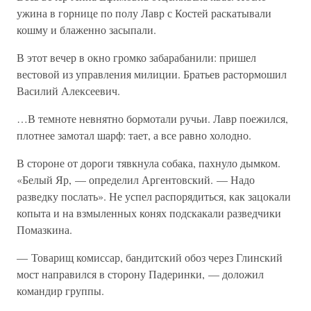
ужина в горнице по полу Лавр с Костей раскатывали
кошму и блаженно засыпали.
В этот вечер в окно громко забарабанили: пришел
вестовой из управления милиции. Братьев растормошил
Василий Алексеевич.
…В темноте невнятно бормотали ручьи. Лавр поежился,
плотнее замотал шарф: тает, а все равно холодно.
В стороне от дороги тявкнула собака, пахнуло дымком.
«Белый Яр, — определил Аргентовский. — Надо
разведку послать». Не успел распорядиться, как зацокали
копыта и на взмыленных конях подскакали разведчики
Помазкина.
— Товарищ комиссар, бандитский обоз через Глинский
мост направился в сторону Падеринки, — доложил
командир группы.