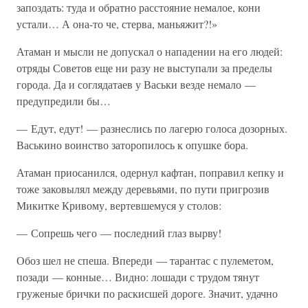
запоздать: туда и обратно расстояние немалое, кони
устали… А она-то че, стерва, маньяжит?!»
Атаман и мысли не допускал о нападении на его людей:
отряды Советов еще ни разу не выступали за пределы
города. Да и соглядатаев у Васьки везде немало —
предупредили бы…
— Едут, едут! — разнеслись по лагерю голоса дозорных.
Васькино воинство заторопилось к опушке бора.
Атаман приосанился, одернул кафтан, поправил кепку и
тоже заковылял между деревьями, по пути пригрозив
Микитке Кривому, вертевшемуся у столов:
— Сопрешь чего — последний глаз вырву!
Обоз шел не спеша. Впереди — тарантас с пулеметом,
позади — конные… Видно: лошади с трудом тянут
груженые брички по раскисшей дороге. Значит, удачно