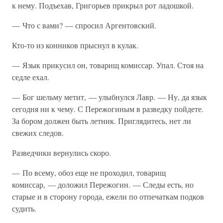
к нему. Подъехав, Григорьев прикрыл рот ладошкой.
— Что с вами? — спросил Аргентовский.
Кто-то из конников прыснул в кулак.
— Язык прикусил он, товарищ комиссар. Упал. Стоя на
седле ехал.
— Бог шельму метит, — улыбнулся Лавр. — Ну, да язык
сегодня ни к чему. С Пережогиным в разведку пойдете.
За бором должен быть летник. Приглядитесь, нет ли
свежих следов.
Разведчики вернулись скоро.
— По всему, обоз еще не проходил, товарищ
комиссар, — доложил Пережогин. — Следы есть, но
старые и в сторону города, ежели по отпечаткам подков
судить.