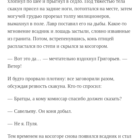
хлопнул по шее и прыгнул в седло. Под тяжестью тела
скакун присел на задние ноги, потоптался на месте, затем
могучей грудью прорезал толпу милиционеров,
вымахнул в поле. Лавр поставил его на дыбы. Какое-то
мгновение всадник и лошадь застыли, словно изваянные
из гранита. Потом, встрепенувшись, конь птицей
распластался по степи и скрылся за косогором.
— Вот это да… — мечтательно вздохнул Григорьев. —
Ветер!
И будто прорвало плотину: все заговорили разом,
обсуждая резвость скакуна. Кто-то спросил:
— Братцы, а кому комиссар спасибо должен сказать?
— Савельеву. Он коня добыл.
— Не я. Пуля.
Тем временем на косогоре снова появился всадник и стал