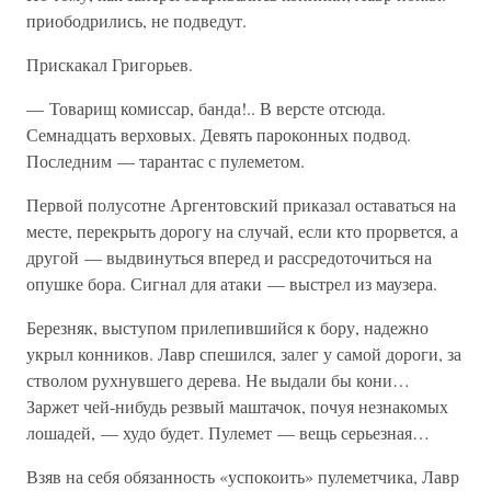
приободрились, не подведут.
Прискакал Григорьев.
— Товарищ комиссар, банда!.. В версте отсюда.
Семнадцать верховых. Девять пароконных подвод.
Последним — тарантас с пулеметом.
Первой полусотне Аргентовский приказал оставаться на
месте, перекрыть дорогу на случай, если кто прорвется, а
другой — выдвинуться вперед и рассредоточиться на
опушке бора. Сигнал для атаки — выстрел из маузера.
Березняк, выступом прилепившийся к бору, надежно
укрыл конников. Лавр спешился, залег у самой дороги, за
стволом рухнувшего дерева. Не выдали бы кони…
Заржет чей-нибудь резвый маштачок, почуя незнакомых
лошадей, — худо будет. Пулемет — вещь серьезная…
Взяв на себя обязанность «успокоить» пулеметчика, Лавр