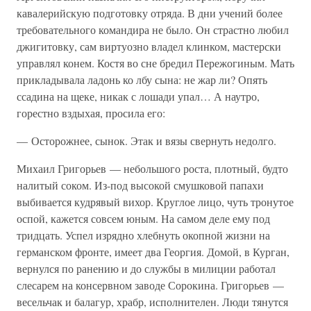
кавалерийскую подготовку отряда. В дни учений более
требовательного командира не было. Он страстно любил
джигитовку, сам виртуозно владел клинком, мастерски
управлял конем. Костя во сне бредил Пережогиным. Мать
прикладывала ладонь ко лбу сына: не жар ли? Опять
ссадина на щеке, никак с лошади упал… А наутро,
горестно вздыхая, просила его:
— Осторожнее, сынок. Этак и вязы свернуть недолго.
Михаил Григорьев — небольшого роста, плотный, будто
налитый соком. Из-под высокой смушковой папахи
выбивается кудрявый вихор. Круглое лицо, чуть тронутое
оспой, кажется совсем юным. На самом деле ему под
тридцать. Успел изрядно хлебнуть окопной жизни на
германском фронте, имеет два Георгия. Домой, в Курган,
вернулся по ранению и до службы в милиции работал
слесарем на консервном заводе Сорокина. Григорьев —
весельчак и балагур, храбр, исполнителен. Люди тянутся