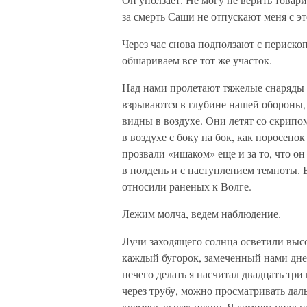
за смерть Саши не отпускают меня с э
Через час снова подползают с периск
обшариваем все тот же участок.
Над нами пролетают тяжелые снаряды
взрываются в глубине нашей обороны,
видны в воздухе. Они летят со скрипо
в воздухе с боку на бок, как поросен
прозвали «ишаком» еще и за то, что он 
в полдень и с наступлением темноты. 
относили раненых к Волге.
Лежим молча, ведем наблюдение.
Лучи заходящего солнца осветили выс
каждый бугорок, замеченный нами дне
нечего делать я насчитал двадцать три 
через трубу, можно просматривать даль
кремень высек искру. Я камнем упал н