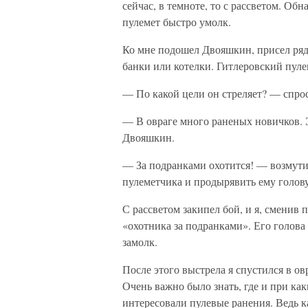
сейчас, в темноте, то с рассветом. Об
пулемет быстро умолк.
Ко мне подошел Двояшкин, присел рядо
банки или котелки. Гитлеровский пуле
— По какой цели он стреляет? — спрос
— В овраге много раненых новичков. 
Двояшкин.
— За подранками охотится! — возмутил
пулеметчика и продырявить ему голову
С рассветом закипел бой, и я, сменив
«охотника за подранками». Его голова
замолк.
После этого выстрела я спустился в о
Очень важно было знать, где и при ка
интересовали пулевые ранения. Ведь к