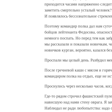
приходится часами напряженно следит
заметить смертельно усталый человек?
И появлялось бессознательное стремле
Поэтому командир полка дал нам суто
бойцов лейтенанта Федосова, опаснос
немного поспать. Но перед тем как за
мы рассказали и показали новичкам, 
новичков курган, вероятно, казался б
Проспали мы целый день. Разбудил мен
После гречневой каши с мясом и горяч
командиром полка на отдых, еще не ис
Проснулись через несколько часов, ког
Где-то рядом строчил фашистский пуле
нависшую над нами стену оврага. Я за
Наблюдал не ради любопытства: надо о