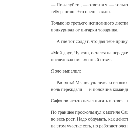
— Пожалуйста, — ответил я, — только 
тебя ранило. Это очень важно.
Только из третьего исписанного листка
прикуривал от цигарки товарища.
— А где тот солдат, что дал тебе прик
«Мой друг, Чурсин, остался на передке
последовал письменный ответ.
Я зло выпалил:
— Растяпы! Мы целую неделю на высот
ночь переждали — и половина команды
Сафонов что-то начал писать в ответ, н
По траншее проскользнул к могиле Саш
во весь рост. Надо обдумать, как дей
на этом участке есть, но работают оче