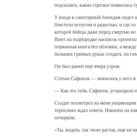
подсказать, какие стрелки появились т
У входа в санитарный блиндаж сидел ш
блестели испугом и радостью, и где-то 
которой бойцы даже перед смертью не 
Винт на подбородке насквозь пропитал
порванная книга без обложки, а между
больших грязных руках солдата, на ги
Он был ранен еще вчера утром.
Степан Сафонов — значилось у него в
— Как это тебя, Сафонов, угораздило
Солдат посмотрел на меня укоряющим в
терпеливо ждал ответа. Наконец он вз
почерком:
«Ты, видать, так твою растак, еще не 