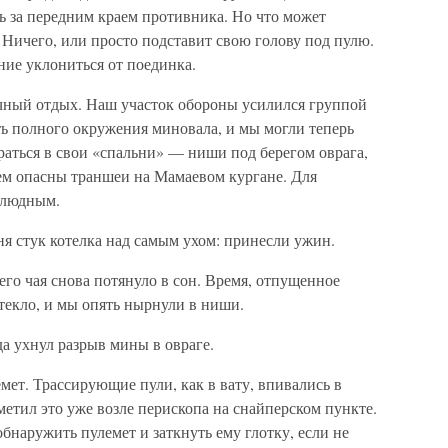
ь за передним краем противника. Но что может
 Ничего, или просто подставит свою голову под пулю.
ние уклониться от поединка.
чный отдых. Наш участок обороны усилился группой
ть полного окружения миновала, и мы могли теперь
браться в свои «спальни» — ниши под берегом оврага,
чем опасны траншеи на Мамаевом кургане. Для
езлюдным.
я стук котелка над самым ухом: принесли ужин.
его чая снова потянуло в сон. Время, отпущенное
текло, и мы опять нырнули в ниши.
да ухнул разрыв мины в овраге.
мет. Трассирующие пули, как в вату, впивались в
метил это уже возле перископа на снайперском пункте.
бнаружить пулемет и заткнуть ему глотку, если не