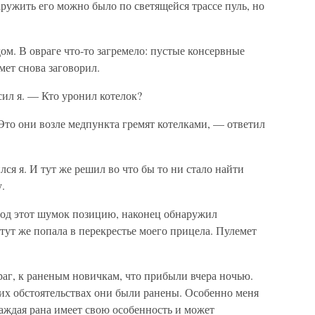
наружить его можно было по светящейся трассе пуль, но
м. В овраге что-то загремело: пустые консервные
мет снова заговорил.
ил я. — Кто уронил котелок?
Это они возле медпункта гремят котелками, — ответил
ся я. И тут же решил во что бы то ни стало найти
.
 под этот шумок позицию, наконец обнаружил
 тут же попала в перекрестье моего прицела. Пулемет
враг, к раненым новичкам, что прибыли вчера ночью.
ких обстоятельствах они были ранены. Особенно меня
аждая рана имеет свою особенность и может