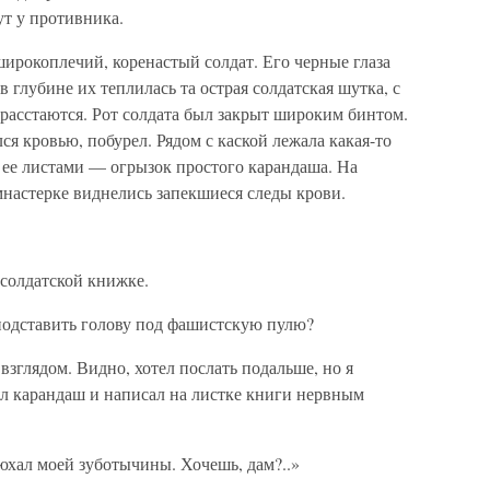
ут у противника.
ирокоплечий, коренастый солдат. Его черные глаза
в глубине их теплилась та острая солдатская шутка, с
расстаются. Рот солдата был закрыт широким бинтом.
ся кровью, побурел. Рядом с каской лежала какая-то
 ее листами — огрызок простого карандаша. На
мнастерке виднелись запекшиеся следы крови.
 солдатской книжке.
 подставить голову под фашистскую пулю?
зглядом. Видно, хотел послать подальше, но я
ял карандаш и написал на листке книги нервным
нюхал моей зуботычины. Хочешь, дам?..»