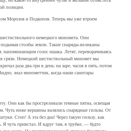
той позиции.
опом Морозов и Подкопов. Теперь мы уже втроем
 шестиствольного немецкого миномета. Они
 подымая столбы земли. Такие снаряды-великаны
м, напоминающим голос ишака. Летят, переворачиваясь
ок в грязи. Немецкий шестиствольный миномет мы
кричал раза два-три в день: на заре, часов в пять, потом
Видно, знал минометчик, когда наши санитары
оту. Они как бы простреливали темные пятна, освещая
м. Чуть ниже вершины валялись снарядные гильзы. От
штуки. Стоп! А эта без дна! Через такую гильзу, как
. Я чуть привстал. И вдруг там, в трубке, — будто
а дно окопа. На противоположной стороне бруствера