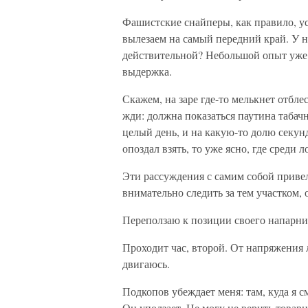
Фашистские снайперы, как правило, ус
вылезаем на самый передний край. У 
действительной? Небольшой опыт уже
выдержка.
Скажем, на заре где-то мелькнет отбле
жди: должна показаться паутина табач
целый день, и на какую-то долю секунд
опоздал взять, то уже ясно, где среди
Эти рассуждения с самим собой привели
внимательно следить за тем участком, 
Переползаю к позиции своего напарни
Проходит час, второй. От напряжения л
двигаюсь.
Подкопов убеждает меня: там, куда я с
Он уползает. Не могу не верить товари