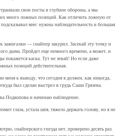
траивали свои посты в глубине обороны, а мы
них много ложных позиций. Как отличить ложную от
 подсказывал мне: нужны наблюдательность и большая
ск зажигалки — снайпер закурил. Засекай эту точку и
ного дыма. Пройдет еще немного времени, а может, и
ы покажется каска. Тут не зевай! Но если даже
 ложных позиций действительная.
 меня к выводу, что сегодня я должен, как никогда,
откуда был сделан выстрел в грудь Саши Грязева.
ка Подкопова и начинаю наблюдение.
омит глаза, устала шея, тяжело держать голову, но я не
мотрю, снайперского гнезда нет, проверено десять раз.
щу, но какое-то внутреннее чутье и желание отомстить