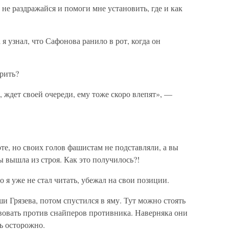
не раздражайся и помоги мне установить, где и как
 я узнал, что Сафонова ранило в рот, когда он
урить?
, ждет своей очереди, ему тоже скоро влепят», —
е, но своих голов фашистам не подставляли, а вы
 вышла из строя. Как это получилось?!
о я уже не стал читать, убежал на свои позиции.
и Грязева, потом спустился в яму. Тут можно стоять
ствовать против снайперов противника. Наверняка они
нь осторожно.