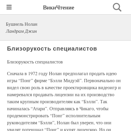
ВикиЧтение
Бушнель Нолан
Ландрам Джин
Близорукость специалистов
Близорукость специалистов
Сначала в 1972 году Нолан предполагал продать идею
игры “Понг” фирме “Бэлли Мидуэй”. Первоначально он
видел свою роль в качестве проектировщика видеоигр и
намеревался продавать лицензии на их производство
таким крупным производителям как “Бэлли”. Так
начиналась “Атари”. Отправляясь в Чикаго, чтобы
продемонстрировать “Понг” исполнительным
руководителям “Бэлли”, Нолан был уверен, что они
увидят потенциал “Понг” и купят лицензию. Но он