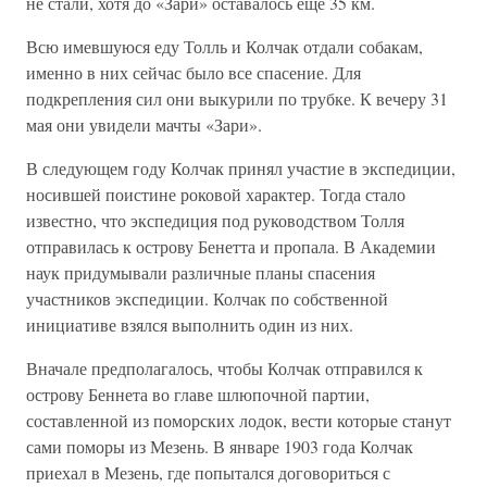
не стали, хотя до «Зари» оставалось еще 35 км.
Всю имевшуюся еду Толль и Колчак отдали собакам,
именно в них сейчас было все спасение. Для
подкрепления сил они выкурили по трубке. К вечеру 31
мая они увидели мачты «Зари».
В следующем году Колчак принял участие в экспедиции,
носившей поистине роковой характер. Тогда стало
известно, что экспедиция под руководством Толля
отправилась к острову Бенетта и пропала. В Академии
наук придумывали различные планы спасения
участников экспедиции. Колчак по собственной
инициативе взялся выполнить один из них.
Вначале предполагалось, чтобы Колчак отправился к
острову Беннета во главе шлюпочной партии,
составленной из поморских лодок, вести которые станут
сами поморы из Мезень. В январе 1903 года Колчак
приехал в Мезень, где попытался договориться с