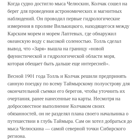
Когда судно достигло мыса Челюскин, Колчак сошел на
берег для проведения астрономических и магнитных
наблюдений. Он проводил первые гидрологические
измерения в проливе Вилькицкого, находящегося между
Карским морем и морем Лаптевых, где обнаружил
океанскую воду с высокой соленостью. Толль сделал
вывод, что «Заря» вышла на границу «новой
фаунистической и гидрологической области моря,
которая обещает быть дальше еще интересней».
Весной 1901 года Толль и Колчак решили предпринять
санную поездку по всему Таймырскому полуострову для
окончательной съемки его берегов, чтобы уточнить их
очертания, ранее нанесенные на карты. Несмотря на
добросовестное выполнение Колчаком своих
обязанностей, он не разделял плана своего начальника о
путешествии в глубь Таймыра. Сам он хотел добраться до
мыса Челюскина — самой северной точки Сибирского
региона.