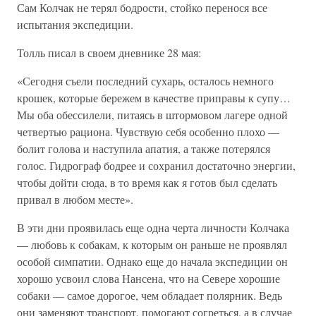
Сам Колчак не терял бодрости, стойко перенося все
испытания экспедиции.
Толль писал в своем дневнике 28 мая:
«Сегодня съели последний сухарь, осталось немного
крошек, которые бережем в качестве приправы к супу…
Мы оба обессилели, питаясь в штормовом лагере одной
четвертью рациона. Чувствую себя особенно плохо —
болит голова и наступила апатия, а также потерялся
голос. Гидрограф бодрее и сохранил достаточно энергии,
чтобы дойти сюда, в то время как я готов был сделать
привал в любом месте».
В эти дни проявилась еще одна черта личности Колчака
— любовь к собакам, к которым он раньше не проявлял
особой симпатии. Однако еще до начала экспедиции он
хорошо усвоил слова Нансена, что на Севере хорошие
собаки — самое дорогое, чем обладает полярник. Ведь
они заменяют транспорт, помогают согреться, а в случае