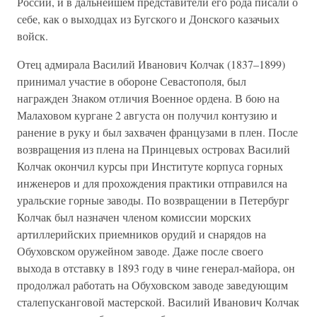
России, и в дальнейшем представители его рода писали о
себе, как о выходцах из Бугского и Донского казачьих
войск.
Отец адмирала Василий Иванович Колчак (1837–1899)
принимал участие в обороне Севастополя, был
награжден Знаком отличия Военное ордена. В бою на
Малаховом кургане 2 августа он получил контузию и
ранение в руку и был захвачен французами в плен. После
возвращения из плена на Принцевых островах Василий
Колчак окончил курсы при Институте корпуса горных
инженеров и для прохождения практики отправился на
уральские горные заводы. По возвращении в Петербург
Колчак был назначен членом комиссии морских
артиллерийских приемников орудий и снарядов на
Обуховском оружейном заводе. Даже после своего
выхода в отставку в 1893 году в чине генерал-майора, он
продолжал работать на Обуховском заводе заведующим
сталепусканговой мастерской. Василий Иванович Колчак