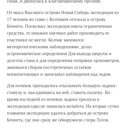
собак, и двинулась к Благовещенскому проливу.
От мыса Высокого острова Новая Сибирь экспедиция из
17 человек во главе с Колчаком отплыла к острову
Беннета. Поскольку экспедиция имела ограниченные
средства, то никаких научных работ производить ее
участники не могли. Колчак занимался
метеорологическими наблюдениями, делал
астрономические определения Для вывода широты и
долготы стана и для определения поправки хронометров,
занимался сбором посттретичных остатков
млекопитающих и записывал наблюдения над льдом.
Для ночевок приходилось отыскивать большую льдину-
стамуху и, высадившись на ней, ставить палатку. Во
время последней из ночевок льдина треснула и
экспедиция едва не лишилась вельбота. На вторые сутки
плавания экспедиции удалось добраться до острова
Беннета, где они сразу же обнаружили следы Толля.