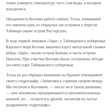
точно измерить температуру того слоя воды, в котором
находились.
Преданность Колчака работе оценил Толль, назвавший
его именем один из открытых им островов у берегов
Таймыра (ныне остров Расторгуев).
В ходе первой зимовки «Зари» у Таймырского побережья
Карского моря Колчак закончил карту мензульной съемки
рейда «Зари», заснял остров Боневы и часть острова
Нансена. При участии Колчака были составлены четыре
(из пяти) карт Таймырского побережья.
Толль не раз обращал внимание на бурный темперамент
своего гидрографа. «Забавляюсь горячим спором между
Ма-тисеном и Колчаком, — писал он в своем дневнике,
— они неизменно придерживаются противоположных
мнений, но… остаются в дружбе, несмотря на частое
раздражение гидрографа».