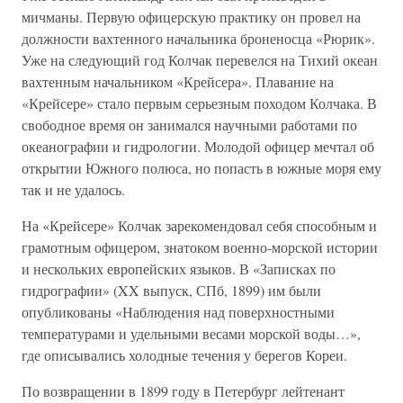
мичманы. Первую офицерскую практику он провел на
должности вахтенного начальника броненосца «Рюрик».
Уже на следующий год Колчак перевелся на Тихий океан
вахтенным начальником «Крейсера». Плавание на
«Крейсере» стало первым серьезным походом Колчака. В
свободное время он занимался научными работами по
океанографии и гидрологии. Молодой офицер мечтал об
открытии Южного полюса, но попасть в южные моря ему
так и не удалось.
На «Крейсере» Колчак зарекомендовал себя способным и
грамотным офицером, знатоком военно-морской истории
и нескольких европейских языков. В «Записках по
гидрографии» (XX выпуск, СПб, 1899) им были
опубликованы «Наблюдения над поверхностными
температурами и удельными весами морской воды…»,
где описывались холодные течения у берегов Кореи.
По возвращении в 1899 году в Петербург лейтенант