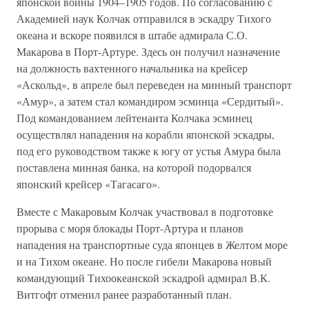
японской войны 1904–1905 годов. По согласованию с
Академией наук Колчак отправился в эскадру Тихого
океана и вскоре появился в штабе адмирала С.О.
Макарова в Порт-Артуре. Здесь он получил назначение
на должность вахтенного начальника на крейсер
«Аскольд», в апреле был переведен на минный транспорт
«Амур», а затем стал командиром эсминца «Сердитый».
Под командованием лейтенанта Колчака эсминец
осуществлял нападения на корабли японской эскадры,
под его руководством также к югу от устья Амура была
поставлена минная банка, на которой подорвался
японский крейсер «Тагасаго».
Вместе с Макаровым Колчак участвовал в подготовке
прорыва с моря блокады Порт-Артура и планов
нападения на транспортные суда японцев в Желтом море
и на Тихом океане. Но после гибели Макарова новый
командующий Тихоокеанской эскадрой адмирал В.К.
Витгофт отменил ранее разработанный план.