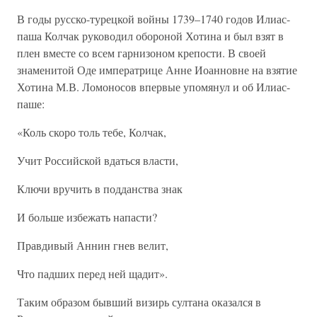
В годы русско-турецкой войны 1739–1740 годов Илиас-
паша Колчак руководил обороной Хотина и был взят в
плен вместе со всем гарнизоном крепости. В своей
знаменитой Оде императрице Анне Иоанновне на взятие
Хотина М.В. Ломоносов впервые упомянул и об Илиас-
паше:
«Коль скоро толь тебе, Колчак,
Учит Российской вдаться власти,
Ключи вручить в подданства знак
И больше избежать напасти?
Правдивый Аннин гнев велит,
Что падших перед ней щадит».
Таким образом бывший визирь султана оказался в