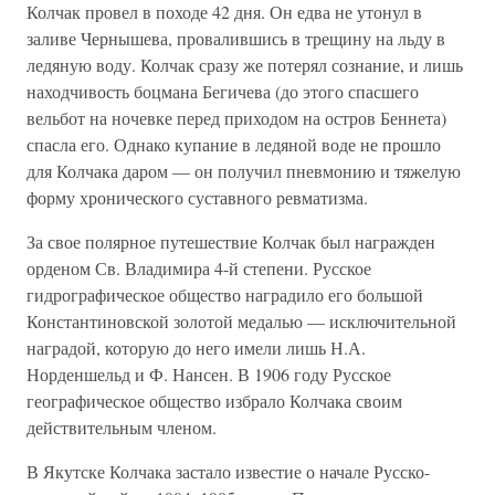
Колчак провел в походе 42 дня. Он едва не утонул в
заливе Чернышева, провалившись в трещину на льду в
ледяную воду. Колчак сразу же потерял сознание, и лишь
находчивость боцмана Бегичева (до этого спасшего
вельбот на ночевке перед приходом на остров Беннета)
спасла его. Однако купание в ледяной воде не прошло
для Колчака даром — он получил пневмонию и тяжелую
форму хронического суставного ревматизма.
За свое полярное путешествие Колчак был награжден
орденом Св. Владимира 4-й степени. Русское
гидрографическое общество наградило его большой
Константиновской золотой медалью — исключительной
наградой, которую до него имели лишь Н.А.
Норденшельд и Ф. Нансен. В 1906 году Русское
географическое общество избрало Колчака своим
действительным членом.
В Якутске Колчака застало известие о начале Русско-