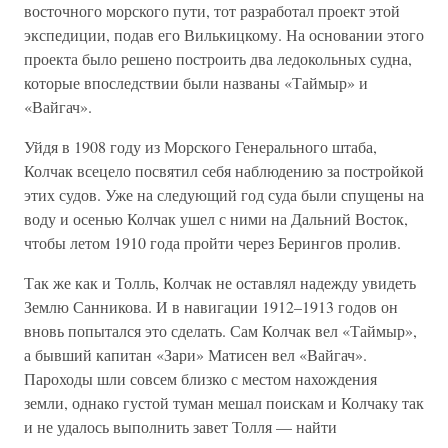
восточного морского пути, тот разработал проект этой
экспедиции, подав его Вилькицкому. На основании этого
проекта было решено построить два ледокольных судна,
которые впоследствии были названы «Таймыр» и
«Вайгач».
Уйдя в 1908 году из Морского Генерального штаба,
Колчак всецело посвятил себя наблюдению за постройкой
этих судов. Уже на следующий год суда были спущены на
воду и осенью Колчак ушел с ними на Дальний Восток,
чтобы летом 1910 года пройти через Берингов пролив.
Так же как и Толль, Колчак не оставлял надежду увидеть
Землю Санникова. И в навигации 1912–1913 годов он
вновь попытался это сделать. Сам Колчак вел «Таймыр»,
а бывший капитан «Зари» Матисен вел «Вайгач».
Пароходы шли совсем близко с местом нахождения
земли, однако густой туман мешал поискам и Колчаку так
и не удалось выполнить завет Толля — найти