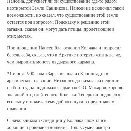
Нансена, допускает ли он существование где-то рядом
неоткрытой Земли Санникова. Нансен не исключил такой
возможности, но сказал, что существование этой земли
остается под вопросом. Подсказку к решению этой
загадки, сказал он, могут дать птицы, пролетающие в
этих местах.
При прощании Нансен благословил Колчака и попросил
беречь себя, сказав, что в Арктике потерять жизнь легче,
чем выронить монету из дырявого кармана.
21 июня 1900 года «Заря» вышла из Кронштадта в
арктическое плавание. Незадолго до начала экспедиции
на борт судна поднимался адмирал С.О. Макаров, хорошо
знавший отца лейтенанта Колчака. Теперь он подошел к
его сыну и пожелал ему доброго пути в предстоящем
плавании.
С начальником экспедиции у Колчака сложились
хорошие и ровные отношения. Толль сумел быстро