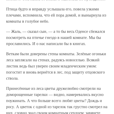
Птица будто и вправду услышала его, повела узкими
плечами, вспомнила, что ей пора домой, и вынырнула из
комнаты в голубое небо.
— Жаль, — сказал сын, — а то бы весь Оденсе сбежался
посмотреть на птичье гнездо в нашей комнате. Мы бы
прославились. И о нас написали бы в книгах.
Веткам были доверены стены комнаты. Зелёные огоньки
леса заплясали на стенах, радуясь новоселью. Всякий
листик ведь был уверен своим младенческим умом:
погостит и вновь вернётся в лес, под защиту отцовского
ствола.
Принесённые из леса цветы дружелюбно смотрели на
доморощенные тарелки — видно, намеревались вкусно
поужинать. А что больше всего любят цветы? Дождь и
росу. А цветок с одной из тарелок так грустно смотрел на
них, словно знал своим комнатным сердцем: завянете,