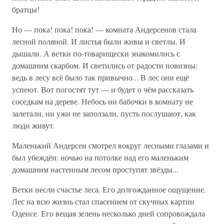
братцы!
Но — пока! пока! пока! — комната Андерсенов стала
лесной поляной. И листья были живы и светлы. И
дышали. А ветки по-товарищески знакомились с
домашним скарбом. И светились от радости новизны:
ведь в лесу всё было так привычно... В лес они ещё
успеют. Вот погостят тут — и будет о чём рассказать
соседкам на дереве. Небось ни бабочки в комнату не
залетали, ни ужи не заползали, пусть послушают, как
люди живут.
Маленький Андерсен смотрел вокруг лесными глазами и
был убеждён: ночью на потолке над его маленьким
домашним настенным лесом проступят звёзды...
Ветки несли счастье леса. Его долгожданное ощущение.
Лес на всю жизнь стал спасением от скучных картин
Оденсе. Его вещая зелень несколько дней сопровождала