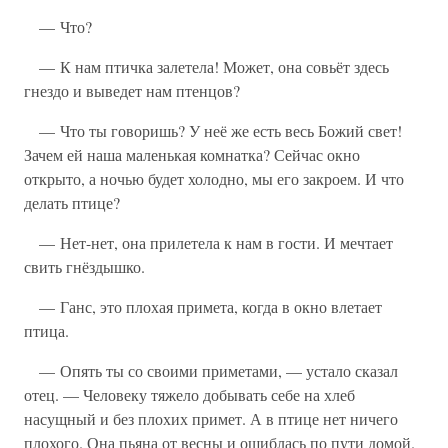
— Что?
— К нам птичка залетела! Может, она совьёт здесь
гнездо и выведет нам птенцов?
— Что ты говоришь? У неё же есть весь Божий свет!
Зачем ей наша маленькая комнатка? Сейчас окно
открыто, а ночью будет холодно, мы его закроем. И что
делать птице?
— Нет-нет, она прилетела к нам в гости. И мечтает
свить гнёздышко.
— Ганс, это плохая примета, когда в окно влетает
птица.
— Опять ты со своими приметами, — устало сказал
отец. — Человеку тяжело добывать себе на хлеб
насущный и без плохих примет. А в птице нет ничего
плохого. Она пьяна от весны и ошиблась по пути домой.