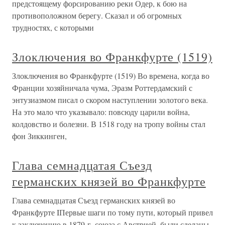
предстоящему форсированию реки Одер, к бою на
противоположном берегу. Сказал и об огромных
трудностях, с которыми
Злоключения во Франкфурте (1519)
Злоключения во Франкфурте (1519) Во времена, когда во
Франции хозяйничала чума, Эразм Роттердамский с
энтузиазмом писал о скором наступлении золотого века.
На это мало что указывало: повсюду царили война,
колдовство и болезни. В 1518 году на тропу войны стал
фон Зиккинген,
Глава семнадцатая Съезд
германских князей во Франкфурте
Глава семнадцатая Съезд германских князей во
Франкфурте IПервые шаги по тому пути, который привел
к заключению в 1879 г. союза с Австрией, были сделаны