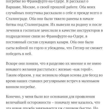
погребке во Франкфурте-на-Одере. Я рассказал о
Варшаве, Москве, о своей прошлой работе. Оба моих
случайных попутчика рассказали о себе и прежде всего о
Сталинграде. Оба они были тяжело ранены в начале
битвы под Сталинградом. Их вывезли на родину и после
лечения в госпитале зачислили в качестве инструкторов в
подразделение связи во Франкфурте-на-Одере, в
постоянный состав служащих казарм. Оба они были
сыты войной по горло и убеждены, что Гитлер не сможет
победить в ней.
Вскоре они поняли, что я разделяю их мнение и не имею
никакого желания расстаться с жизнью «как герой».
Таким образом, у нас возникла общая основа для бесед во
время наших ставших регулярными встреч в маленьком
винном погребке.
Конечно, у меня были все основания для проявления
величайшей осторожности – поначалу мне казалось, что
эта новая дружба завязывается уж слишком быстро. Но