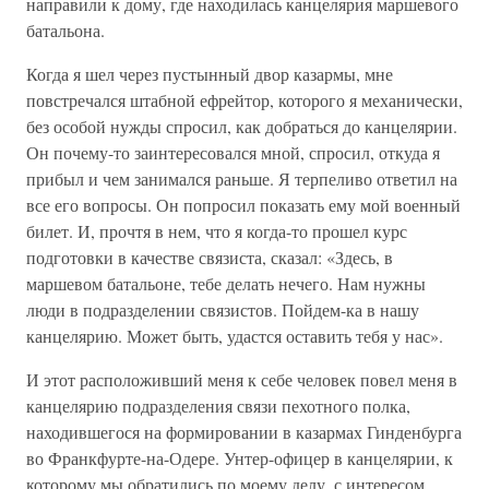
направили к дому, где находилась канцелярия маршевого
батальона.
Когда я шел через пустынный двор казармы, мне
повстречался штабной ефрейтор, которого я механически,
без особой нужды спросил, как добраться до канцелярии.
Он почему-то заинтересовался мной, спросил, откуда я
прибыл и чем занимался раньше. Я терпеливо ответил на
все его вопросы. Он попросил показать ему мой военный
билет. И, прочтя в нем, что я когда-то прошел курс
подготовки в качестве связиста, сказал: «Здесь, в
маршевом батальоне, тебе делать нечего. Нам нужны
люди в подразделении связистов. Пойдем-ка в нашу
канцелярию. Может быть, удастся оставить тебя у нас».
И этот расположивший меня к себе человек повел меня в
канцелярию подразделения связи пехотного полка,
находившегося на формировании в казармах Гинденбурга
во Франкфурте-на-Одере. Унтер-офицер в канцелярии, к
которому мы обратились по моему делу, с интересом