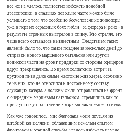
все же не удалось полностью избежать подобной
дрессировки, в спальнях довольно часто можно было
услышать о том, что особенно бесчеловечные живодеры
уже в первых серьезных боях гибли «за фюрера и рейх» в
результате странных выстрелов в спину. Кто стрелял, это
чаще всего оставалось неизвестным. Следствием таких
явлений было то, что самое позднее за несколько дней до
отправки нового маршевого батальона или другой
воинской части на фронт придирки со стороны офицеров
вдруг прекращались. Во время солдатских встреч за
кружкой пива даже самые жестокие живодеры, особенно
те из них, кто не относился к постоянному составу
служащих казарм, а должны были отправляться на фронт
с очередным маршевым батальоном, стремились как-то
приглушить у подчиненных взрывы накипевшего гнева.
Как уже говорилось, мне благодаря моим друзьям из
штабной канцелярии, обладавшим немалым опытом
фронтовой и этапной службы, удалось избежать немало