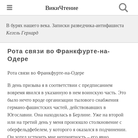
ВикиЧтение
В бурях нашего века. Записки разведчика-антифашиста
Кегель Герхард
Рота связи во Франкфурте-на-
Одере
Рота связи во Франкфурте-на-Одере
В день призыва я в соответствии с предписанием
вовремя явился в указанную в нем воинскую часть. Это
было нечто вроде организации тылового снабжения
германо-фашистских частей, действовавших в
Югославии. Она находилась в Берлине. Уже на второй
или на третий день у меня произошло столкновение с
оберфельдфебелем, у которого я оказался в подчинении.
Он хотел устроить мне неприятность – его явно