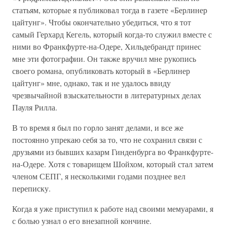
статьям, которые я публиковал тогда в газете «Берлинер
цайтунг». Чтобы окончательно убедиться, что я тот
самый Герхард Кегель, который когда-то служил вместе с
ними во Франкфурте-на-Одере, Хильдебрандт принес
мне эти фотографии. Он также вручил мне рукопись
своего романа, опубликовать который в «Берлинер
цайтунг» мне, однако, так и не удалось ввиду
чрезвычайной взыскательности в литературных делах
Пауля Рилла.
В то время я был по горло занят делами, и все же
постоянно упрекаю себя за то, что не сохранил связи с
друзьями из бывших казарм Гинденбурга во Франкфурте-
на-Одере. Хотя с товарищем Шойхом, который стал затем
членом СЕПГ, я несколькими годами позднее вел
переписку.
Когда я уже приступил к работе над своими мемуарами, я
с болью узнал о его внезапной кончине.