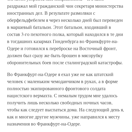
раздражал мой гражданский чин секретаря министерства
иностранных дел. В результате размолвки с
оберфельдфебелем я через несколько дней был переведен
в маршевый батальон. Этот батальон, входивший в
состав 3-го пехотного полка, который находился в те дни
в тогдашних казармах Гинденбурга во Франкфурте-на-
Одере и готовился к переброске на Восточный фронт,
должен был сразу же быть брошен в мясорубку
оборонительных боев после сталинградской катастрофы.
Во Франкфурт-на-Одере я ехал уже не как штатский
человек с маленьким чемоданчиком в руках, а в форме
полностью экипированного фронтового солдата
нацистского вермахта. С немалым трудом мне удалось
получить лишь несколько свободных ночных часов,
чтобы как следует выспаться дома. На следующий день я,
как и многие другие мужчины, уже направился к месту
назначения во Франкфурт-на-Одере.