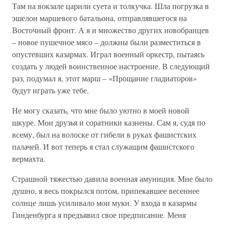
Там на вокзале царили суета и толкучка. Шла погрузка в
эшелон маршевого батальона, отправлявшегося на
Восточный фронт. А я и множество других новобранцев
– новое пушечное мясо – должны были разместиться в
опустевших казармах. Играл военный оркестр, пытаясь
создать у людей воинственное настроение. В следующий
раз, подумал я, этот марш – «Прощание гладиаторов»
будут играть уже тебе.
Не могу сказать, что мне было уютно в моей новой
шкуре. Мои друзья и соратники казнены. Сам я, судя по
всему, был на волоске от гибели в руках фашистских
палачей. И вот теперь я стал служащим фашистского
вермахта.
Страшной тяжестью давила военная амуниция. Мне было
душно, я весь покрылся потом, припекавшее весеннее
солнце лишь усиливало мои муки. У входа в казармы
Гинденбурга я предъявил свое предписание. Меня