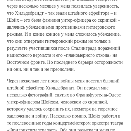
через несколько месяцев у меня появилась уверенность,
что Хильдебрандт – так звали штабного ефрейтора – и
Шойх – это была фамилия унтер-офицера со скрипкой –
являлись убежденными противниками гитлеровского
режима. И в конце концов у меня сложилось убеждение,
что они отвергали гитлеровский режим не только в
результате участившихся после Сталинграда поражений
нацистского вермахта и его «планомерного отхода» на
Восточном фронте. Но последнего барьера осторожности
ни они, ни я так и не преодолели.
Через несколько лет после войны меня посетил бывший
штабной ефрейтор Хильдебрандт. Он передал мне
несколько фотографий, снятых во Франкфурте-на-Одере
унтер-офицером Шойхом, человеком со скрипкой,
которому удалось сохранить их, несмотря на тюремное
заключение и войну. Насколько помню, Шойх работал в
те послевоенные годы концертмейстером оркестра театра
«Фридрихсштадтпаласт». Оба они разыскали меня по