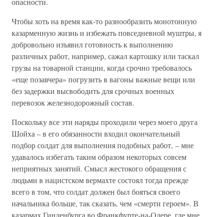
опасности.
Чтобы хоть на время как-то разнообразить монотонную
казарменную жизнь и избежать повседневной муштры, я
добровольно изъявил готовность к выполнению
различных работ, например, сажал картошку или таскал
грузы на товарной станции, когда срочно требовалось
«еще позавчера» погрузить в вагоны важные вещи или
без задержки высвободить для срочных военных
перевозок железнодорожный состав.
Поскольку все эти наряды проходили через моего друга
Шойха – в его обязанности входил окончательный
подбор солдат для выполнения подобных работ, – мне
удавалось избегать таким образом некоторых совсем
неприятных занятий. Смысл жестокого обращения с
людьми в нацистском вермахте состоял тогда прежде
всего в том, что солдат должен был бояться своего
начальника больше, так сказать, чем «смерти героем». В
казармах Гинденбурга во Франкфурте-на-Одере, где мне