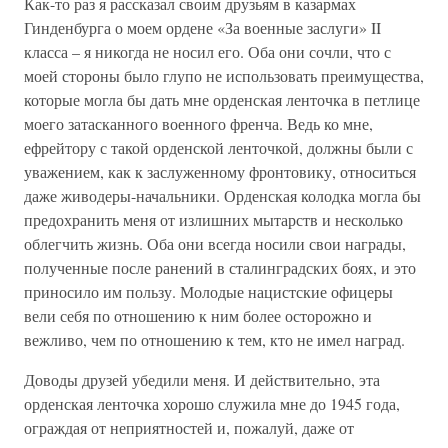
Как-то раз я рассказал своим друзьям в казармах
Гинденбурга о моем ордене «За военные заслуги» II
класса – я никогда не носил его. Оба они сочли, что с
моей стороны было глупо не использовать преимущества,
которые могла бы дать мне орденская ленточка в петлице
моего затасканного военного френча. Ведь ко мне,
ефрейтору с такой орденской ленточкой, должны были с
уважением, как к заслуженному фронтовику, относиться
даже живодеры-начальники. Орденская колодка могла бы
предохранить меня от излишних мытарств и несколько
облегчить жизнь. Оба они всегда носили свои награды,
полученные после ранений в сталинградских боях, и это
приносило им пользу. Молодые нацистские офицеры
вели себя по отношению к ним более осторожно и
вежливо, чем по отношению к тем, кто не имел наград.
Доводы друзей убедили меня. И действительно, эта
орденская ленточка хорошо служила мне до 1945 года,
ограждая от неприятностей и, пожалуй, даже от