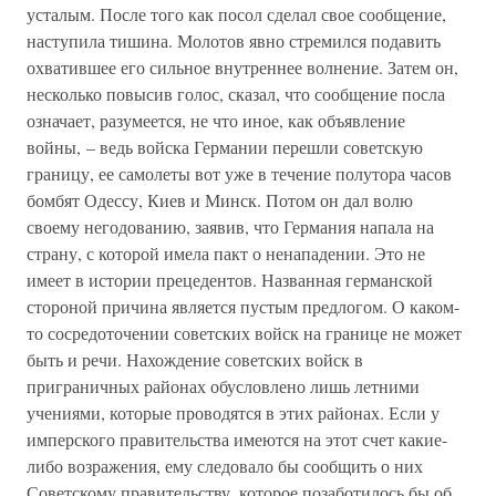
усталым. После того как посол сделал свое сообщение,
наступила тишина. Молотов явно стремился подавить
охватившее его сильное внутреннее волнение. Затем он,
несколько повысив голос, сказал, что сообщение посла
означает, разумеется, не что иное, как объявление
войны, – ведь войска Германии перешли советскую
границу, ее самолеты вот уже в течение полутора часов
бомбят Одессу, Киев и Минск. Потом он дал волю
своему негодованию, заявив, что Германия напала на
страну, с которой имела пакт о ненападении. Это не
имеет в истории прецедентов. Названная германской
стороной причина является пустым предлогом. О каком-
то сосредоточении советских войск на границе не может
быть и речи. Нахождение советских войск в
приграничных районах обусловлено лишь летними
учениями, которые проводятся в этих районах. Если у
имперского правительства имеются на этот счет какие-
либо возражения, ему следовало бы сообщить о них
Советскому правительству, которое позаботилось бы об