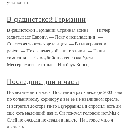
установить
В фашистской Германии
В фашистской Германии Странная война. — Гитлер
захватывает Европу. — Пакт о ненападении. —
Советская торговая делегация. — В гитлеровском
рейхе. — Показ немецкой авиатехники. — Наши
сомнения. — Самоубийство генерала Удета. —
Мессершмитт везет нас в Инсбрук.Конец
Последние дни и часы
Последние дни и часы Последний раз в декабре 2003 года
по больничному коридору я вез ее в инвалидном кресле.
Я встретил доктора Инго Бауэрфайнда и спросил, есть ли
еще хоть малейший шанс. Он покачал головой: нет.Мы с
Олей по очереди ночевали в палате. На второе утро я
дремал у