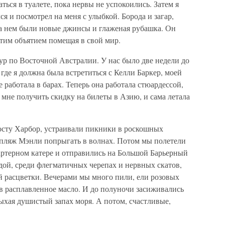
ься в туалете, пока нервы не успокоились. Затем я
я и посмотрел на меня с улыбкой. Борода и загар,
а нем были новые джинсы и глаженая рубашка. Он
этим объятием помещая в свой мир.
ур по Восточной Австралии. У нас было две недели до
 где я должна была встретиться с Келли Баркер, моей
работала в барах. Теперь она работала стюардессой,
 мне получить скидку на билеты в Азию, и сама летала
осту Харбор, устраивали пикники в роскошных
а пляж Мэнли попрыгать в волнах. Потом мы полетели
артерном катере и отправились на Большой Барьерный
одой, среди флегматичных черепах и нервных скатов,
й расцветки. Вечерами мы много пили, ели розовых
о в расплавленное масло. И до полуночи засиживались
ыхая душистый запах моря. А потом, счастливые,