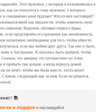
 паранойи. Этот мужчина, с которым я познакомилась в
ую, как он относится к тому мужчине, у которого
не и совершенно иное будущее? Кто из них настоящий?
ользовался мной как предлогом, чтобы изменить свою
оть сомнения. Впрочем, обломки первого брака
, если представлять его крушение как неизбежность,
ное испытание, необходимое для того, чтобы обрести
олучиться, если мы любим друг друга. Так оно и было,
 к нему в Австралию. Я пыталась быть храброй, чтобы
. Сказала, что завершу это путешествие по Азии,
н и пробыть там дольше, а когда вернусь домой,
ли он хочет, чтобы мы были вместе, пусть копит
у. Словом, следующий шаг за ним. Если он решится,
зочной.
книг! 📚
писки в подарок
и наслаждайся