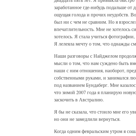
заработанное где-нибудь подальше от д
ощущая голода и прочих неудобств. Вос
был ни с чем не сравним. Но я взросл
впечатлительность. Мне не хотелось си
хотелось. Я стала учиться фотографии
Я лелеяла мечту о том, что однажды с
Наши разговоры с Найджелом продолжал
мысли о том, что нам суждено быть вм
наши с ним отношения, наоборот, пре
собственными руками, и занимался лю
под названием Бундаберг. Мне казалось
что зимой 2007 года я планирую нову
заскочить в Австралию.
Я бы не сказала, что стоило мне его у
но они не замедлили вернуться.
Когда одним февральским утром я сошл