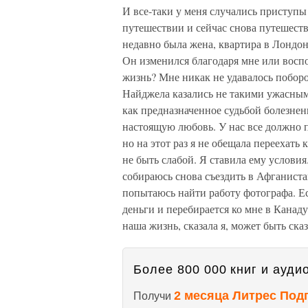
И все-таки у меня случались приступы
путешествии и сейчас снова путешеств
недавно была жена, квартира в Лондо
Он изменился благодаря мне или восп
жизнь? Мне никак не удавалось побор
Найджела казались не такими ужасными
как предназначенное судьбой болезнен
настоящую любовь. У нас все должно п
но на этот раз я не обещала переехать
не быть слабой. Я ставила ему условия
собираюсь снова съездить в Афганиста
попытаюсь найти работу фотографа. Ес
деньги и перебирается ко мне в Канад
наша жизнь, сказала я, может быть ска
Более 800 000 книг и аудио
2 месяца Литрес Под
Получи