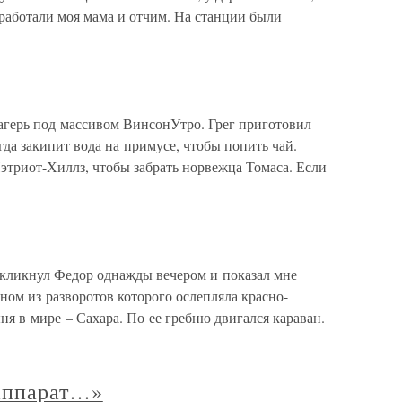
 работали моя мама и отчим. На станции были
лагерь под массивом ВинсонУтро. Грег приготовил
гда закипит вода на примусе, чтобы попить чай.
этриот-Хиллз, чтобы забрать норвежца Томаса. Если
скликнул Федор однажды вечером и показал мне
ном из разворотов которого ослепляла красно-
я в мире – Сахара. По ее гребню двигался караван.
оаппарат…»