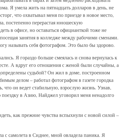
ома. Я умела жить на пятнадцать долларов в день, не
торг, что охватывал меня по приезде в новое место,
ела, постепенно перерастая юношескую
деть в офисе, но оставаться официанткой тоже не
, посещая занятия в колледже между рабочими сменами.
могу называть себя фотографом. Это было бы здорово.
ись. Я гораздо больше смеялась и снова вернулась к
есте. А вдруг его отношения с женой были случайны, а
допределены судьбой? Он жил в доме, построенном
бимым делом – работал фотографом в газете городка
, что он ведет стабильную, взрослую жизнь. Узнав,
ю поездку в Азию, Найджел уговорил меня ненадолго
видеть, как прежние чувства вспыхнули с новой силой –
а с самолета в Сиднее, мной овладела паника. Я