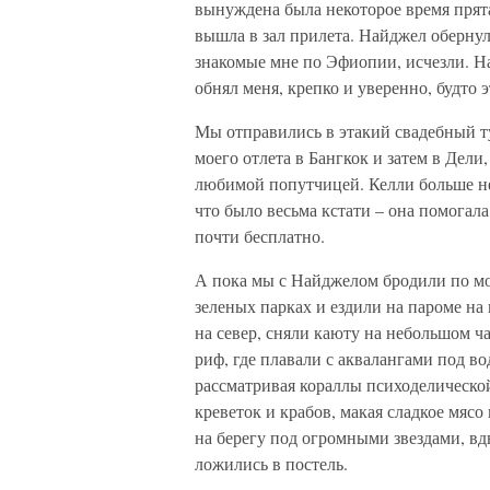
вынуждена была некоторое время прятат
вышла в зал прилета. Найджел обернулс
знакомые мне по Эфиопии, исчезли. Н
обнял меня, крепко и уверенно, будто 
Мы отправились в этакий свадебный т
моего отлета в Бангкок и затем в Дели,
любимой попутчицей. Келли больше не 
что было весьма кстати – она помогала
почти бесплатно.
А пока мы с Найджелом бродили по м
зеленых парках и ездили на пароме н
на север, сняли каюту на небольшом ч
риф, где плавали с аквалангами под в
рассматривая кораллы психоделическо
креветок и крабов, макая сладкое мяс
на берегу под огромными звездами, вд
ложились в постель.