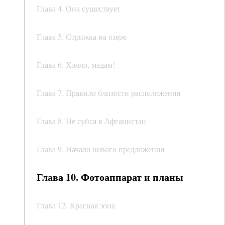
Глава 4. Она существует
Глава 5. Стрижка на озере
Глава 6. Хэлло, мадам!
Глава 7. Правило близости расположения
Глава 8. Не суйся в Афганистан
Глава 9. Начало нового предложения
Глава 10. Фотоаппарат и планы
Глава 12. Красная зона