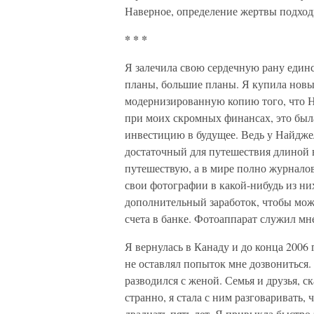
Наверное, определение жертвы подходи
* * *
Я залечила свою сердечную рану единс
планы, большие планы. Я купила новы
модернизированную копию того, что Н
при моих скромных финансах, это была
инвестицию в будущее. Ведь у Найдже
достаточный для путешествия длиной в
путешествую, а в мире полно журналов 
свои фотографии в какой-нибудь из ни
дополнительный заработок, чтобы мож
счета в банке. Фотоаппарат служил м
Я вернулась в Канаду и до конца 2006
не оставлял попыток мне дозвониться.
разводился с женой. Семья и друзья, ск
странно, я стала с ним разговаривать,
двадцать пять лет. Я привыкла быстро 