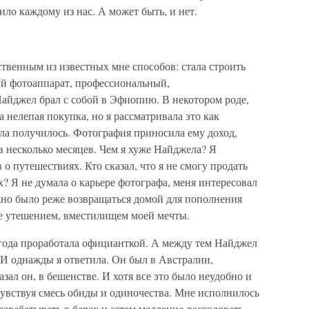
ло каждому из нас. А может быть, и нет.
твенным из известных мне способов: стала строить
й фотоаппарат, профессиональный,
айджел брал с собой в Эфиопию. В некотором роде,
 нелепая покупка, но я рассматривала это как
ла получилось. Фотография приносила ему доход,
 несколько месяцев. Чем я хуже Найджела? Я
о путешествиях. Кто сказал, что я не смогу продать
х? Я не думала о карьере фотографа, меня интересовал
но было реже возвращаться домой для пополнения
не утешением, вместилищем моей мечты.
 года проработала официанткой. А между тем Найджел
 И однажды я ответила. Он был в Австралии,
азал он, в бешенстве. И хотя все это было неудобно и
 чувствуя смесь обиды и одиночества. Мне исполнилось
зарабатывать в барах и затем медленно расходовать