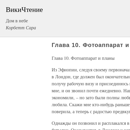
ВикиЧтение
Дом в небе
Корбетт Сара
Глава 10. Фотоаппарат 
Глава 10. Фотоаппарат и планы
Из Эфиопии, следуя своему первоначал
в Лондон, где должен был окончательно
получу рабочую визу и присоединюсь 
мне, и он звонил почти ежедневно. На
экономили, – но зато были полны любв
любила. Скажи мне кто-нибудь раньше,
поверила, а теперь с радостью предвку
Однажды он позвонил и расплакался в 
бутылки. Оказывается, в Лондоне у не