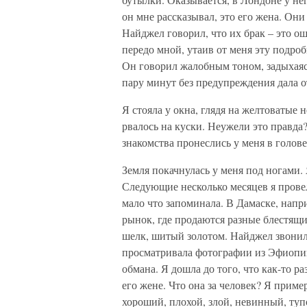
он мне рассказывал, это его жена. Они 
Найджел говорил, что их брак – это ош
передо мной, утаив от меня эту подро
Он говорил жалобным тоном, задыхаясь
пару минут без предупреждения дала о
Я стояла у окна, глядя на желтоватые
рвалось на куски. Неужели это правда
знакомства пронеслись у меня в голове
Земля покачнулась у меня под ногами.
Следующие несколько месяцев я провел
мало что запоминала. В Дамаске, нап
рынок, где продаются разные блестящи
шелк, шитый золотом. Найджел звонил 
просматривала фотографии из Эфиопии
обмана. Я дошла до того, что как-то р
его жене. Что она за человек? Я приме
хороший, плохой, злой, невинный, туп