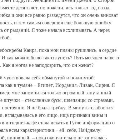
вместе десять лет, но поженились только год назад.
ибка и они все равно разведутся, что он очень виноват
бность, и тем самым совершил еще большую ошибку.
 от рыданий. Я тоже начала всхлипывать. А через
тбой.
 небоскребы Каира, пока мои планы рушились, а сердце
? И как можно было так сглупить? Пять месяцев нашего
. Как я могла не заподозрить, что он женат?
 Я чувствовала себя обманутой и покинутой.
а как в тумане – Египет, Иордания, Ливан, Сирия. Я
ример, мне запомнился только огромный запутанный
е штучки – стеклянные бусы, шлепанцы со стразами,
постоянно. Я не брала трубку. В минуты слабости я
, вглядывалась в его лицо, ища признаки вины и
аз в интернет-кафе стала искать в Гугле информацию о
ряла всем характеристики – ей, себе, Найджелу:
ой, виновный, – пока окончательно не запуталась.