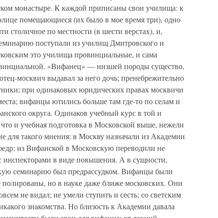
ском монастыре. К каждой приписаны свои училища: к
олице помещающиеся (их было в мое время три), одно
и столичное по местности (в шести верстах), и,
семинарию поступали из училищ Дмитровского и
ковским это училища провинциальные, и сама
овинциальной. «Вифанец» — низшей породы существо,
 отец-москвич выдавал за него дочь; пренебрежительно
тники; при одинаковых юридических правах москвичи
еста; вифанцы ютились больше там где-то по селам и
анского округа. Одинаков учебный курс в той и
 что и учебная подготовка в Московской выше, нежели
е для такого мнения: в Москву назначали из Академии
федр; из Вифанской в Московскую переводили не
 с инспекторами в виде повышения. А в сущности,
кую семинарию был предрассудком. Вифанцы были
е полированы, но в науке даже ближе московских. Они
овсем не видал; не умели ступить и сесть; со светским
икакого знакомства. Но близость к Академии давала
наменитости были свои для вифанца; от лекций