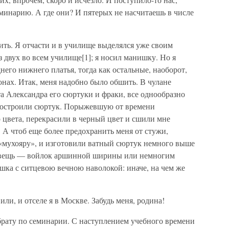
еминарию. А где они? И пятерых не насчитаешь в числе
ть. Я отчасти и в училище выделялся уже своим
з двух во всем училище[1]; я носил манишку. Но я
него нижнего платья, тогда как остальные, наоборот,
онах. Итак, меня надобно было обшить. В чулане
а Александра его сюртуки и фраки, все однообразно
е состроили сюртук. Порыжевшую от времени
о цвета, перекрасили в черный цвет и сшили мне
А чтоб еще более предохранить меня от стужи,
 «мухояру», и изготовили ватный сюртук немного выше
ая вещь — войлок аршинной ширины или немногим
шка с ситцевою вечною наволокой: иначе, на чем же
ли, и отселе я в Москве. Забудь меня, родина!
рату по семинарии. С наступлением учебного времени