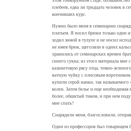
плебеев, едва ли тридцать человек в с
кончивших курс.
Нужно было меня в семинарию снаряди
платьем. Я носил брюки только один и
ходил зимой в тулупе и не носил испод
не имея брюк, щеголяли в одних кальс
хранились от семинарских времен брат
синего сукна; из этого материала мн
казинетовую рясу отца, темно-зеленог
ватную чуйку с плисовым воротником. 
купили серой нанки, так называемого
колен. Затем белье и еще необходим
более, обшитый тиком, и при нем поду
мне спать?
Снарядили меня, благословили, отправи
Один из профессоров был товарищем б