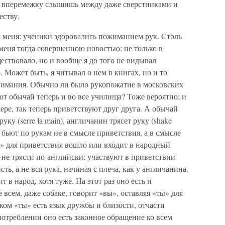
сь вперемежку слышишь между даже сверстниками и
еству.
меня: ученики здоровались пожиманием рук. Столь
меня тогда совершенною новостью; не только в
ствовало, но и вообще я до того не видывал
 Может быть, я читывал о нем в книгах, но и то
внимания. Обычно ли было рукопожатие в московских
от обычай теперь и во все училища? Тоже вероятно; и
ере, так теперь приветствуют друг друга. А обычай
ку (serre la main), англичанин трясет руку (shake
о бьют по рукам не в смысле приветствия, а в смысле
у» для приветствия вошло или входит в народный
 не трясти по-английски; участвуют в приветствии
ть, а не вся рука, начиная с плеча, как у англичанина.
 в народ, хотя туже. На этот раз оно есть и
 всем, даже собаке, говорит «вы», оставляя «ты» для
ком «ты» есть язык дружбы и близости, отчасти
отреблении оно есть законное обращение ко всем