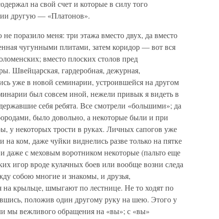
держал на свой счет и которые в силу того
лии другую — «Платонов».
не поразило меня: три этажа вместо двух, да вместо
енная чугунными плитами, затем коридор — вот вся
оломенских; вместо плоских столов пред
ы. Швейцарская, гардеробная, дежурная,
ись уже в новой семинарии, устроившейся на другом
еминарии был совсем иной, нежели привык я видеть в
державшие себя ребята. Все смотрели «большими»; да
ородами, было довольно, а некоторые были и при
ы, у некоторых трости в руках. Личных сапогов уже
ни на ком, даже чуйки виднелись разве только на пятке
 и даже с меховым воротником некоторые (пальто еще
ких игор вроде кулачных боев или вообще возни следа
жду собою многие и знакомы, и друзья,
 на крыльце, шмыгают по лестнице. Не то ходят по
явшись, положив один другому руку на шею. Этого у
али мы вежливого обращения на «вы»; с «вы»