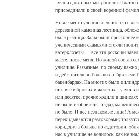
лучших, которых митрополит Платон со
присоединяли к своей коренной фами
Новое место учения внешностью своею 
деревянной каменная лестница, облож
была разница. Залы были просторнее к
ученическими скамьями стояли пюпитр
ватерклозеты — все эти роскоши завел
месте, после меня. Но живой состав с
училище. Развязные, по-своему важно 
и действительно больших, с бритыми б
бакенбардах. На многих были цилиндр
нет, все в брюках и жилетах; тулупов 
или десятке; прочие ходили в шинелях
не были изобретены тогда); мальчишес
не было. И всё незнакомые лица! А ме
перекидываются разговорами; толкутся
коридору, а больше по аудитории, обн
нас в училище не водилось, как не зн