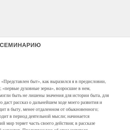
В СЕМИНАРИЮ
«Представлен быт», как выразился я в предисловии,
 «первые духовные зерна», возросшие в нем,
могли быть не лишены значения для истории быта, для
о даст рассказ о дальнейшем ходе моего развития и
дит в быту, менее отдаленном от обыкновенного;
одит в период деятельной мысли; начинается
й мир теряет часть своего действия; в рассказе
 характер. Предупреждаю об этом читателя.