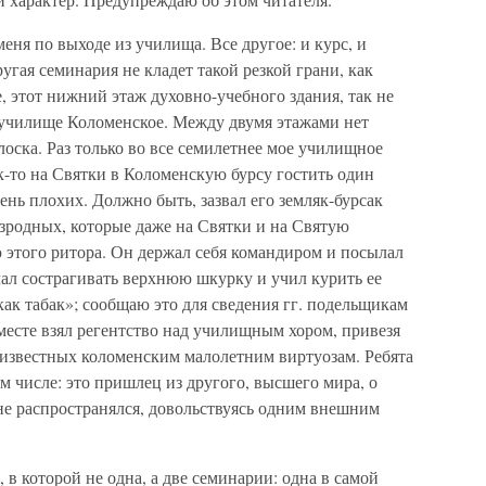
еня по выходе из училища. Все другое: и курс, и
ругая семинария не кладет такой резкой грани, как
, этот нижний этаж духовно-учебного здания, так не
к училище Коломенское. Между двумя этажами нет
оска. Раз только во все семилетнее мое училищное
к-то на Святки в Коломенскую бурсу гостить один
чень плохих. Должно быть, зазвал его земляк-бурсак
зродных, которые даже на Святки и на Святую
 этого ритора. Он держал себя командиром и посылал
ал сострагивать верхнюю шкурку и учил курить ее
как табак»; сообщаю это для сведения гг. подельщикам
месте взял регентство над училищным хором, привезя
 известных коломенским малолетним виртуозам. Ребята
ом числе: это пришлец из другого, высшего мира, о
не распространялся, довольствуясь одним внешним
 в которой не одна, а две семинарии: одна в самой