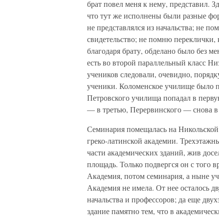
брат повел меня к нему, представил. З
что тут же исполнены были разные фор
не представлялся из начальства; не п
свидетельство; не помню переклички, к
благодаря брату, обделано было без ме
есть во второй параллельный класс Ни
учеников следовали, очевидно, поряд
ученики. Коломенское училище было п
Петровского училища попадал в перву
— в третью, Перервинского — снова в
Семинария помещалась на Никольской,
греко-латинской академии. Трехэтажн
части академических зданий, жив досе
площадь. Только подвергся он с того 
Академия, потом семинария, а ныне у
Академия не имела. От нее осталось 
начальства и профессоров; да еще дву
здание памятно тем, что в академичес