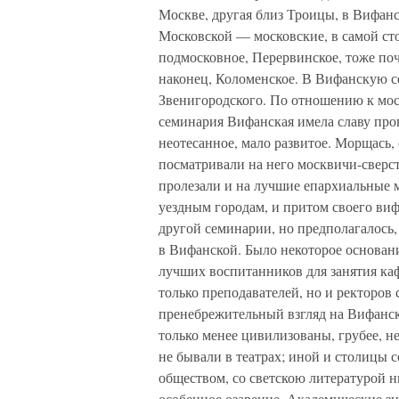
Москве, другая близ Троицы, в Вифан
Московской — московские, в самой ст
подмосковное, Перервинское, тоже почт
наконец, Коломенское. В Вифанскую 
Звенигородского. По отношению к мос
семинария Вифанская имела славу пр
неотесанное, мало развитое. Морщась,
посматривали на него москвичи-сверс
пролезали и на лучшие епархиальные м
уездным городам, и притом своего виф
другой семинарии, но предполагалось,
в Вифанской. Было некоторое основани
лучших воспитанников для занятия ка
только преподавателей, но и ректоров
пренебрежительный взгляд на Вифанс
только менее цивилизованы, грубее, н
не бывали в театрах; иной и столицы с
обществом, со светскою литературой н
особенное озарение. Академические з