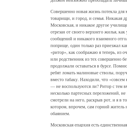
Совершенно новая жизнь потекла для м
товарищи, и город, и семья. Никакая д
Московская, и никакое другое училище
отрезан от своего верхнего жилья, ка
сообщений и никакого взаимного отгол
поприще, один только раз приезжал ка
«ритор», как соображаю я теперь, из о
или родственник из тех совершенно бе
продолжали оставаться в бурсе. Помню
ребят ломать малиновые стволы, поруч
вместо табаку. Находили, что «совсем 
— не воспользуются ли? Ритор с тем в
несколько партесных переложений, не
смотрели на него, раскрыв рот, и я в т
котором, впрочем, сам горний житель 
обаянием.
Московская епархия есть единственная,