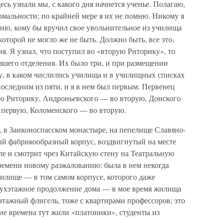
десь узнали мы, с какого дня начнется ученье. Полагаю,
мальности; по крайней мере я их не помню. Никому я
омню, кому бы вручил свое увольнительное из училища
оторой не могло же не быть. Должно быть, все это,
ня. Я узнал, что поступил во «вторую Риторику», то
зшего отделения. Их было три, и при размещении
ку, в каком числились училища и в училищных списках
оследним из пяти, и я в нем был первым. Первенец
ю Риторику, Андроньевского — во вторую, Донского
 первую, Коломенского — во вторую.
 в Заиконоспасском монастыре, на пепелище Славяно-
ый фабрикообразный корпус, воздвигнутый на месте
ле и смотрит чрез Китайскую стену на Театральную
времени новому разжалованию: была в нем некогда
чилище — в том самом корпусе, которого даже
двухэтажное продолжение дома — в мое время жилища
хэтажный флигель, тоже с квартирами профессоров; это
кие времена тут жили «платоники», студенты из