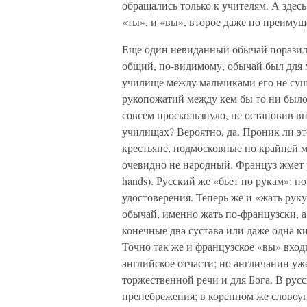
обращались только к учителям. А зде
«ты», и «вы», второе даже по преимущ
Еще один невиданный обычай поразил 
общий, по-видимому, обычай был для 
училище между мальчиками его не суще
рукопожатий между кем бы то ни было.
совсем проскользнуло, не остановив 
училищах? Вероятно, да. Проник ли эт
крестьяне, подмосковные по крайней м
очевидно не народный. Француз жмет ру
hands). Русский же «бьет по рукам»: н
удостоверения. Теперь же и «жать рук
обычай, именно жать по-французски, а
конечные два сустава или даже одна кис
Точно так же и французское «вы» входит
английское отчасти; но англичанин уже
торжественной речи и для Бога. В русс
пренебрежения; в коренном же словоуп