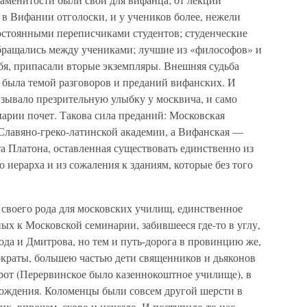
в Вифании отголоски, и у учеников более, нежели
стоянными переписчиками студентов; студенческие
бращались между учениками; лучшие из «философов» и
бя, припасали вторые экземпляры. Внешняя судьба
 была темой разговоров и преданий вифанских. И
зывало презрительную улыбку у москвича, и само
арии почет. Такова сила преданий: Московская
Славяно-греко-латинской академии, а Вифанская —
 Платона, оставленная существовать единственно из
 иерарха и из сожаления к зданиям, которые без того
воего рода для московских училищ, единственное
х к Московской семинарии, забившееся где-то в углу,
рода и Дмитрова, но тем и путь-дорога в провинцию же,
ократы, большею частью дети священников и дьяконов
рот (Перервинское было казеннокоштное училище), в
ождения. Коломенцы были совсем другой шерсти в
х, впрочем, скоро и исчезло. И поступило-то нас,