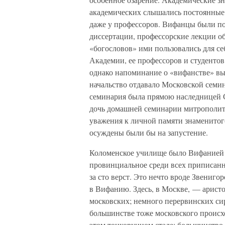
академических слышались постоянные 
даже у профессоров. Вифанцы были по
диссертации, профессорские лекции о
«богословов» ими пользовались для се
Академии, ее профессоров и студентов
однако напоминание о «вифанстве» вы
начальство отдавало Московской семин
семинария была прямою наследницей 
дочь домашней семинарии митрополита
уважения к личной памяти знаменитого
осуждены были бы на запустение.
Коломенское училище было Вифанией с
провинциальное среди всех приписанны
за сто верст. Это нечто вроде Звениго
в Вифанию. Здесь, в Москве, — арист
московских; немного перервинских си
большинстве тоже московского происх
этом тонкорунном стаде; большинство и