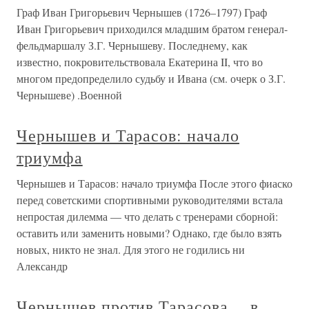
Граф Иван Григорьевич Чернышев (1726–1797) Граф
Иван Григорьевич приходился младшим братом генерал-
фельдмаршалу З.Г. Чернышеву. Последнему, как
известно, покровительствовала Екатерина II, что во
многом предопределило судьбу и Ивана (см. очерк о З.Г.
Чернышеве) .Военной
Чернышев и Тарасов: начало
триумфа
Чернышев и Тарасов: начало триумфа После этого фиаско
перед советскими спортивными руководителями встала
непростая дилемма — что делать с тренерами сборной:
оставить или заменить новыми? Однако, где было взять
новых, никто не знал. Для этого не годились ни
Александр
Чернышев против Тарасова… в