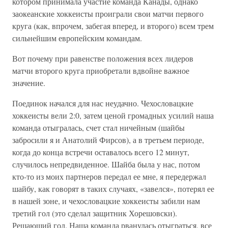
котором принимала участие команда Канады, однако
заокеанские хоккеисты проиграли свои матчи первого
круга (как, впрочем, забегая вперед, и второго) всем трем
сильнейшим европейским командам.
Вот почему при равенстве положения всех лидеров
матчи второго круга приобретали вдвойне важное
значение.
Поединок начался для нас неудачно. Чехословацкие
хоккеисты вели 2:0, затем ценой громадных усилий наша
команда отыгралась, счет стал ничейным (шайбы
забросили я и Анатолий Фирсов), а в третьем периоде,
когда до конца встречи оставалось всего 12 минут,
случилось непредвиденное. Шайба была у нас, потом
кто-то из моих партнеров передал ее мне, я передержал
шайбу, как говорят в таких случаях, «завелся», потерял ее
в нашей зоне, и чехословацкие хоккеисты забили нам
третий гол (это сделал защитник Хорешовски).
Решающий гол. Наша команда рванулась отыграться, все