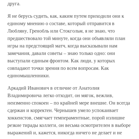
друга.
Я не берусь судить, как, каким путем приходили они к
единому мнению о составе, который отправится в
Любляну, Гренобль или Стокгольм, я не знаю, что
предшествовало той минуте, когда они объявляли план
игры на предстоящий матч, когда высказывали нам
замечания, давали советы – знаю только одно: они
выступали единым фронтом. Как люди, у которых
совпадают точки зрения по всем вопросам. Как
единомышленники.
Аркадий Иванович в отличие от Анатолия
Владимировича легко отходит, он мягок, вежлив,
неизменно спокоен – по крайней мере внешне. Он всегда
сдержан и корректен. Чернышев умело успокаивает
хоккеистов, смягчает темпераментные, порой излишне
резкие тирады коллеги, он весьма осмотрителен в выборе
выражений и, кажется, никогда ничего не делает и не