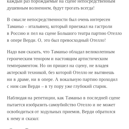
каждый раз порождаемые на сцене непосредственным
душевным волнением, будут трогать всегда!
В смысле непосредственности был очень интересен
Таманьо – итальянец, который приезжал на гастроли
в Россию и пел на сцене Большого театра партию Отелло
в опере Верди. О, это был превосходный Отелло!
Надо вам сказать, что Таманьо обладал великолепным
героическим тенором и настоящим артистическим
темпераментом. Но он пришел на сцену, не владея
актерской техникой, без которой Отелло не вытянешь
ни в драме, ни в опере. А вокальную партию проходил
с ним сам Верди – в ту пору уже глубокий старик.
Наблюдая на репетиции, как Таманьо в последней сцене
пытается изобразить самоубийство Отелло и не может
освободиться от ходульных приемов, Верди обратился
к нему и сказал: