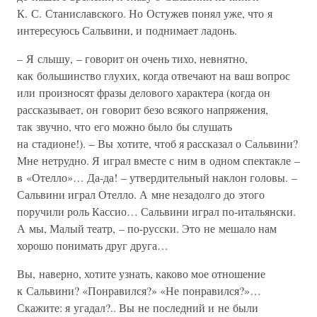
К. С. Станиславского. Но Остужев понял уже, что я
интересуюсь Сальвини, и поднимает ладонь.
– Я слышу, – говорит он очень тихо, невнятно,
как большинство глухих, когда отвечают на ваш вопрос
или произносят фразы делового характера (когда он
рассказывает, он говорит безо всякого напряжения,
так звучно, что его можно было бы слушать
на стадионе!). – Вы хотите, чтоб я рассказал о Сальвини?
Мне нетрудно. Я играл вместе с ним в одном спектакле –
в «Отелло»… Да-да! – утвердительный наклон головы. –
Сальвини играл Отелло. А мне незадолго до этого
поручили роль Кассио… Сальвини играл по-итальянски.
А мы, Малый театр, – по-русски. Это не мешало нам
хорошо понимать друг друга…
Вы, наверно, хотите узнать, каково мое отношение
к Сальвини? «Понравился?» «Не понравился?»…
Скажите: я угадал?.. Вы не последний и не были