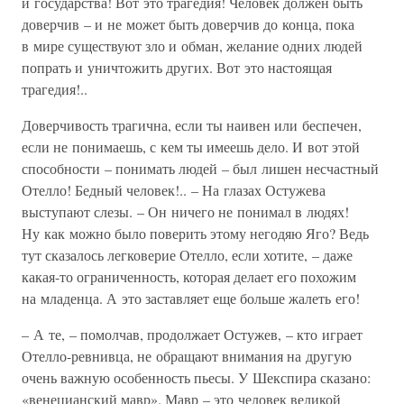
и государства! Вот это трагедия! Человек должен быть
доверчив – и не может быть доверчив до конца, пока
в мире существуют зло и обман, желание одних людей
попрать и уничтожить других. Вот это настоящая
трагедия!..
Доверчивость трагична, если ты наивен или беспечен,
если не понимаешь, с кем ты имеешь дело. И вот этой
способности – понимать людей – был лишен несчастный
Отелло! Бедный человек!.. – На глазах Остужева
выступают слезы. – Он ничего не понимал в людях!
Ну как можно было поверить этому негодяю Яго? Ведь
тут сказалось легковерие Отелло, если хотите, – даже
какая-то ограниченность, которая делает его похожим
на младенца. А это заставляет еще больше жалеть его!
– А те, – помолчав, продолжает Остужев, – кто играет
Отелло-ревнивца, не обращают внимания на другую
очень важную особенность пьесы. У Шекспира сказано:
«венецианский мавр». Мавр – это человек великой