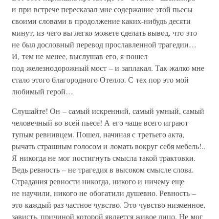
и при встрече пересказал мне содержание этой пьесы
своими словами в продолжение каких-нибудь десяти
минут, из чего вы легко можете сделать вывод, что это
не был дословный перевод прославленной трагедии…
И, тем не менее, выслушав его, я пошел
под железнодорожный мост – и заплакал. Так жалко мне
стало этого благородного Отелло. С тех пор это мой
любимый герой…
Слушайте! Он – самый искренний, самый умный, самый
человечный во всей пьесе! А его чаще всего играют
тупым ревнивцем. Пошел, начиная с третьего акта,
рычать страшным голосом и ломать вокруг себя мебель!..
Я никогда не мог постигнуть смысла такой трактовки.
Ведь ревность – не трагедия в высоком смысле слова.
Страдания ревности никогда, никого и ничему еще
не научили, никого не обогатили душевно. Ревность –
это каждый раз частное чувство. Это чувство низменное,
зависть, причиной которой является живое лицо. Не мог