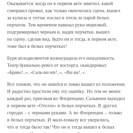
Оказывается: когда он в первом акте заметил, какой
совершил промах, как только окончилась сцена, вышел
за кулисы и тотчас послал в отель за парой белых
перчаток. Тем временем намазал руки морилкой,
подгримировал черным и, надев перчатки, вышел
на сцену, сделав вид, будто он и тогда, в первом акте,
тоже был в белых перчатках!
Буря аплодисментов вознаградила его находчивость.
Театр буквально ревел от восторга, скандировал:
«Браво!..», «Саль-ви-ни!..», «Ви-ва!..».
Все поняли, что он ошибся и ловко вышел из положения.
И радостно простили ему эту ошибку. Но тем не менее
каждый раз, приезжая во Флоренцию, Сальвини выходил
в первом акте «Отелло» в белых перчатках. В других
городах – с черными руками. А во Флоренции – только
в белых перчатках. И мало-помалу все уверились,
что и тогда было так! Что он и тогда вышел в белых