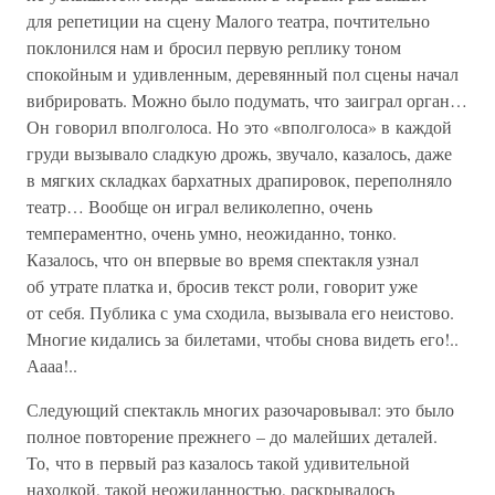
для репетиции на сцену Малого театра, почтительно
поклонился нам и бросил первую реплику тоном
спокойным и удивленным, деревянный пол сцены начал
вибрировать. Можно было подумать, что заиграл орган…
Он говорил вполголоса. Но это «вполголоса» в каждой
груди вызывало сладкую дрожь, звучало, казалось, даже
в мягких складках бархатных драпировок, переполняло
театр… Вообще он играл великолепно, очень
темпераментно, очень умно, неожиданно, тонко.
Казалось, что он впервые во время спектакля узнал
об утрате платка и, бросив текст роли, говорит уже
от себя. Публика с ума сходила, вызывала его неистово.
Многие кидались за билетами, чтобы снова видеть его!..
Аааа!..
Следующий спектакль многих разочаровывал: это было
полное повторение прежнего – до малейших деталей.
То, что в первый раз казалось такой удивительной
находкой, такой неожиданностью, раскрывалось