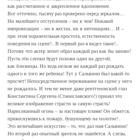
как рассчитанное и закрепленное вдохновение.
Все отточено, тысячу раз проверено перед зеркалом…
Ни малейшего отступления – ни в чем! Никакой
импровизации – ни в жестах, ни в интонациях… И –
при этом поразительная простота, естественность
поведения на сцене!.. В первый раз я видел такое!..
Потому что актер лепит образ каждый раз как бы заново!
Пусть эти слепки будут похожи один на другой,
как близнецы. Но ведь нельзя же каждый раз рождать
одного и того же ребенка! Тут у Сальвини был какой-то
просчет! Непосредственное переживание на сцене у него
не рождалось. И тем не менее даже рентгеновский глаз
Константина Сергеича (Станиславского!) принял это
великое изображение страсти за самую страсть!
Нарисованный огонь – за настоящее пламя! Он обжегся,
прикоснувшись к пожару, бушующему на полотне!..
Это величайшее искусство – то, что дал нам Сальвини!
Но второй раз опытный зритель не ошибется. А слезы,