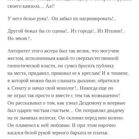
своего камзола… Аа!!
У него
белые руки!..
Он забыл их нагримировать!..
Другой бежал бы со сцены!.. Из города!.. Из Италии!..
Но
этот?..
Авторитет этого актера был так велик, что могучим
жестом, исполненным какой-то сверхъестественной
гипнотической власти, он сумел бросить публику
на места, придавил, приковал ее к креслам! И в тишине,
в которой можно было слышать дыхание, обратился
к Сенату и начал свой монолог!.. Никогда еще он
не играл так просто и вместе с тем так возвышенно!
Он рассказывал о том, как узнал Дездемону и впервые
был одарен чистым счастьем… Он поправлял диадему
на ее льняных волосах. Он склонял перед нею колено.
Он пламенел к ней любовью. И при этом нарочно
касался белой рукой черного бархата ее платья.