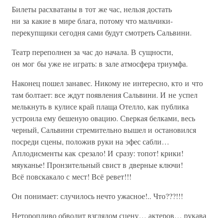
Билеты расхватаны в тот же час, нельзя достать
ни за какие в мире блага, потому что мальчики-
перекупщики сегодня сами будут смотреть Сальвини.
Театр переполнен за час до начала. В сущности,
он мог бы уже не играть: в зале атмосфера триумфа.
Наконец пошел занавес. Никому не интересно, кто и что
там болтает: все ждут появления Сальвини. И не успел
мелькнуть в кулисе край плаща Отелло, как публика
устроила ему бешеную овацию. Сверкая белками, весь
черный, Сальвини стремительно вышел и остановился
посреди сцены, положив руки на эфес сабли…
Аплодисменты как срезало! И сразу: топот! крики!
мяуканье! Пронзительный свист в дверные ключи!
Всё повскакало с мест! Всё ревет!!!
Он понимает: случилось нечто ужасное!.. Что???!!!
Неторопливо обводит взглядом сцену… актеров… рукава