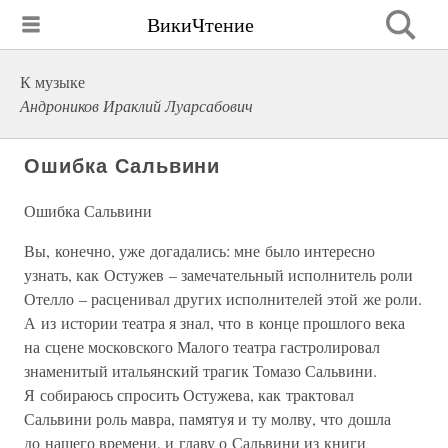
ВикиЧтение
К музыке
Андроников Ираклий Луарсабович
Ошибка Сальвини
Ошибка Сальвини
Вы, конечно, уже догадались: мне было интересно
узнать, как Остужев – замечательный исполнитель роли
Отелло – расценивал других исполнителей этой же роли.
А из истории театра я знал, что в конце прошлого века
на сцене московского Малого театра гастролировал
знаменитый итальянский трагик Томазо Сальвини.
Я собираюсь спросить Остужева, как трактовал
Сальвини роль мавра, памятуя и ту молву, что дошла
до нашего времени, и главу о Сальвини из книги