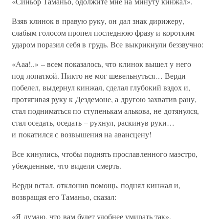
«Синьор Таманьо, одолжите мне на минуту кинжал».
Взяв клинок в правую руку, он дал знак дирижеру,
слабым голосом пропел последнюю фразу и коротким
ударом поразил себя в грудь. Все выкрикнули беззвучно:
«Ааа!..» – всем показалось, что клинок вышел у него
под лопаткой. Никто не мог шевельнуться… Верди
побелел, выдернул кинжал, сделал глубокий вздох и,
протягивая руку к Дездемоне, а другою захватив рану,
стал подниматься по ступенькам алькова, не дотянулся,
стал оседать, оседать – рухнул, раскинув руки…
и покатился с возвышения на авансцену!
Все кинулись, чтобы поднять прославленного маэстро,
убежденные, что видели смерть.
Верди встал, отклонив помощь, поднял кинжал и,
возвращая его Таманьо, сказал:
«Я думаю, что вам будет удобнее умирать так».