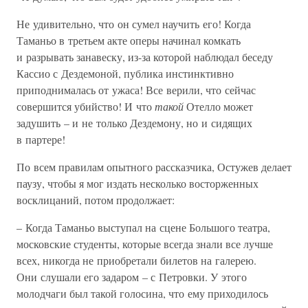
Не удивительно, что он сумел научить его! Когда
Таманьо в третьем акте оперы начинал комкать
и разрывать занавеску, из-за которой наблюдал беседу
Кассио с Дездемоной, публика инстинктивно
приподнималась от ужаса! Все верили, что сейчас
совершится убийство! И что
такой
Отелло может
задушить – и не только Дездемону, но и сидящих
в партере!
По всем правилам опытного рассказчика, Остужев делает
паузу, чтобы я мог издать несколько восторженных
восклицаний, потом продолжает:
– Когда Таманьо выступал на сцене Большого театра,
московские студенты, которые всегда знали все лучше
всех, никогда не приобретали билетов на галерею.
Они слушали его задаром – с Петровки. У этого
молодчаги был такой голосина, что ему приходилось