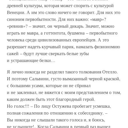
древней культуры, которая может спорить с культурой
Венеции. А им это слово ничего не говорит. Для них это
синоним первобытности. Для них важно: «мавр»?
«ревнив»? – значит, он черный дикарь. Значит, можно
играть не мавра, а готтентота, бушмена – первобытного
человека среди цивилизованных европейцев. А это
разрешает надеть курчавый парик, намазать физиономию
сажей – будут лучше сверкать белые зубы
и устрашающие белки…
Я лично никогда не разделял такого толкования Отелло.
И поэтому Сальвини, густо вымазанный черной краской,
с большими усами, которые он не сбривал
и не заклеивал, не вяжется с моим представлением о том,
каким должен быть этот благородный герой.
Но голос!!! – По лицу Остужева пробегает усмешка,
полная сожаления по отношению к собеседнику. –
Вы никогда не слышали такого голоса и, я боюсь,
не услышите!.. Когда Сальвини в первый раз вышел