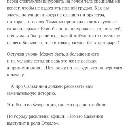
перед спектаклем шнуровать на голом теле специальный
корсет, чтобы не вздохнуть полной грудью. Как вы
знаете, на улице никогда не слышно ни оркестра,
ни хора… но голос Таманьо проникал сквозь слуховые
окна на чердаке. Если бы он не шнуровался, то, пожалуй,
стены дали бы трещины, а какой-нибудь театр поменьше
нашего Большого, того и гляди, загудел бы в тартарары!
Остужев умолк. Может быть, я больше ничего
и не услышу сегодня: ведь это же не рассказ,
а припоминания… Нет, вижу по взгляду, что он вернулся
к началу.
– А про Сальвини я должен рассказать вам
замечательную историю.
Это было во Флоренции, где его страшно любили.
По городу расклеены афиши: «Томазо Сальвини
выступит в роли Отелло».