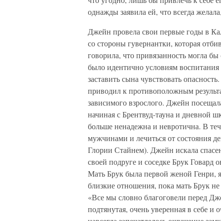
однажды заявила ей, что всегда желал
Джейн провела свои первые годы в Ка
со стороны гувернантки, которая отбив
говорила, что привязанность могла б
было идентично условиям воспитания 
заставить сына чувствовать опасность
приводил к противоположным результа
зависимого взрослого. Джейн посещал
начиная с Брентвуд-тауна и дневной ш
больше ненадежна и невротична. В те
мужчинами и лечиться от состояния де
Глории Стайнем). Джейн искала спасен
своей подруге и соседке Брук Говард 
Мать Брук была первой женой Генри, 
близкие отношения, пока мать Брук не
«Все мы словно благоговели перед Дже
подтянутая, очень уверенная в себе и 
навсегда запечатлелось ощущение зам