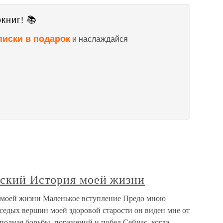
книг! 📚
писки в подарок
и наслаждайся
ский История моей жизни
моей жизни Маленькое вступление Предо мною
седых вершин моей здоровой старости он виден мне от
 полная борьбы, поражений и побед.Сейчас, когда