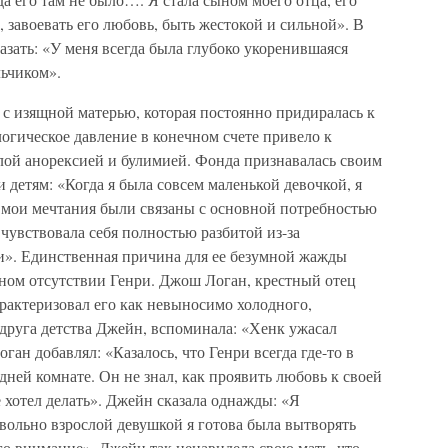
 завоевать его любовь, быть жестокой и сильной». В
азать: «У меня всегда была глубоко укоренившаяся
льчиком».
с изящной матерью, которая постоянно придиралась к
огическое давление в конечном счете привело к
лой анорексией и булимией. Фонда признавалась своим
детям: «Когда я была совсем маленькой девочкой, я
о мои мечтания были связаны с основной потребностью
 чувствовала себя полностью разбитой из-за
и». Единственная причина для ее безумной жажды
чном отсутствии Генри. Джош Логан, крестный отец
рактеризовал его как невыносимо холодного,
одруга детства Джейн, вспоминала: «Хенк ужасал
ган добавлял: «Казалось, что Генри всегда где-то в
едней комнате. Он не знал, как проявить любовь к своей
е хотел делать». Джейн сказала однажды: «Я
вольно взрослой девушкой я готова была вытворять
его внимание». Джейн так ненавидела свою мать, что