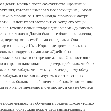
ез девять месяцев после самоубийства Фрэнсис, и
ражания, которая вызывала у нее восхищение; Сьюзан
 и нежно любила ее. Питер Фонда, любимчик матери,
ерти. Он попытался застрелиться, когда его отец и
, и в течение целых четырех дней был между жизнью
ольких лет жизнь Джейн была еще более лихорадочна,
ми, переездами и семейными скандалами. Она
ар в пригороде Нью-Йорка, где прославилась как
школьных подруг вспоминала: «Джейн был
оялась оказаться в центре внимания». Она постоянно
о из правил пансионата, например, требовало, чтобы к
 высокими каблуками и жемчуг. К очередному обеду
 каблуках и сверкая жемчугом, в соответствии с
 правда, больше на ней ничего не было. Многолетняя
ла ее к неповиновению и бунтарству, и она не боялась
е после четырех лет обучения в средней школе «только
разошлась, обнаружив вокруг себя внимательных и