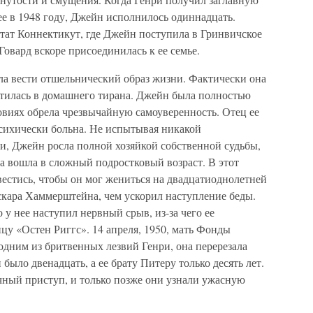
ее в 1948 году, Джейн исполнилось одиннадцать.
тат Коннектикут, где Джейн поступила в Гринвичское
овард вскоре присоединилась к ее семье.
ла вести отшельнический образ жизни. Фактически она
атилась в домашнего тирана. Джейн была полностью
ловиях обрела чрезвычайную самоуверенность. Отец ее
психически больна. Не испытывая никакой
и, Джейн росла полной хозяйкой собственной судьбы,
а вошла в сложный подростковый возраст. В этот
естись, чтобы он мог жениться на двадцатиоднолетней
кара Хаммерштейна, чем ускорил наступление беды.
 у нее наступил нервный срыв, из-за чего ее
у «Остен Риггс». 14 апреля, 1950, мать Фонды
одним из бритвенных лезвий Генри, она перерезала
 было двенадцать, а ее брату Питеру только десять лет.
ечный приступ, и только позже они узнали ужасную