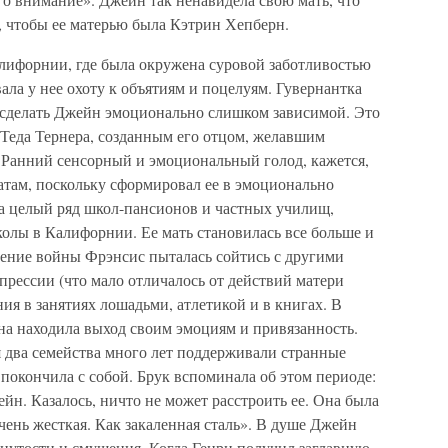
а, чтобы ее матерью была Кэтрин Хепберн.
лифорнии, где была окружена суровой заботливостью
ала у нее охоту к объятиям и поцелуям. Гувернантка
ы сделать Джейн эмоционально слишком зависимой. Это
Теда Тернера, созданным его отцом, желавшим
. Ранний сенсорный и эмоциональный голод, кажется,
там, поскольку сформировал ее в эмоционально
а целый ряд школ-пансионов и частных училищ,
колы в Калифорнии. Ее мать становилась все больше и
чение войны Фрэнсис пыталась сойтись с другими
прессии (что мало отличалось от действий матери
ия в занятиях лошадьми, атлетикой и в книгах. В
она находила выход своим эмоциям и привязанность.
я два семейства много лет поддерживали странные
 покончила с собой. Брук вспоминала об этом периоде:
йн. Казалось, ничто не может расстроить ее. Она была
очень жесткая. Как закаленная сталь». В душе Джейн
кнутости и смущения. Когда Генри получил заглавную