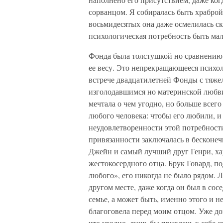
сорванцом. Я собиралась быть храброй,
восьмидесятых она даже осмелилась ск
психологическая потребность быть ма
Фонда была толстушкой но сравнению 
ее весу. Это непрекращающееся психол
встрече двадцатилетней Фонды с тяже
изголодавшимся но материнской любви 
мечтала о чем угодно, но больше всег
любого человека: чтобы его любили, и
неудовлетворенности этой потребност
привязанности заключалась в бесконе
Джейн и самый лучший друг Генри, ха
жестокосердного отца. Брук Говард, п
любого», его никогда не было рядом. Ло
другом месте, даже когда он был в сос
семье, а может быть, именно этого и н
благоговела перед моим отцом. Уже до
что угодно, лишь бы привлечь к себе 