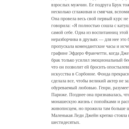
взрослых мужчин. Ее подруга Брук тож
несколько сглаживая и смягчая, вспом
Она провела весь свой первый курс не
говорила: «Я полностью сошла с катуш
самой себе. Одна из воспитанниц этой
неразборчива в друзьях — для нее это 
пропускала комендантские часы и исче
графине Эфдеро Франчетти, когда Дже
брак только усилил эмоциональный бе
что он позволит ей бросить опостылев
искусства в Сорбонне. Фонда прекрасно
сделала все, чтобы великий актер не з
обуреваемый любовью. Генри, разумеет
Париже. Позднее она признавалась, что
монашескую жизнь с попойками и расп
живописцем, но прожила там больше ше
Маленькая Леди Джейн крепко стояла
шестидесятых.