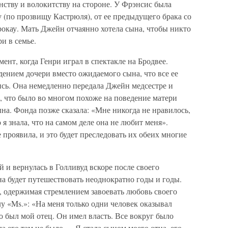
ству и волокитству на стороне. У Фрэнсис была
у (по прозвищу Кастрюля), от ее предыдущего брака со
кау. Мать Джейн отчаянно хотела сына, чтобы никто
и в семье.
ент, когда Генри играл в спектакле на Бродвее.
ением дочери вместо ожидаемого сына, что все ее
ись. Она немедленно передала Джейн медсестре и
, что было во многом похоже на поведение матери
ына. Фонда позже сказала: «Мне никогда не нравилось,
 я знала, что на самом деле она не любит меня».
е проявила, и это будет преследовать их обеих многие
и вернулась в Голливуд вскоре после своего
а будет путешествовать неоднократно годы и годы.
 одержимая стремлением завоевать любовь своего
у «Ms.»: «На меня только одни человек оказывал
о был мой отец. Он имел власть. Все вокруг было
а его там не было…. Я стала сыном моего отца, его