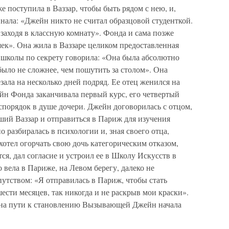
е поступила в Ваззар, чтобы быть рядом с нею, и,
инала: «Джейн никто не считал образцовой студенткой.
 заходя в классную комнату». Фонда и сама позже
ек». Она жила в Ваззаре целиком предоставленная
 школы по секрету говорила: «Она была абсолютно
было не сложнее, чем пошутить за столом». Она
зала на несколько дней подряд. Ее отец женился на
йн Фонда заканчивала первый курс, его четвертый
спорядок в душе дочери. Джейн договорилась с отцом,
ший Ваззар и отправиться в Париж для изучения
 разбиралась в психологии и, зная своего отца,
ахотел огорчать свою дочь категорическим отказом,
ся, дал согласие и устроил ее в Школу Искусств в
 вела в Париже, на Левом берегу, далеко не
утством: «Я отправилась в Париж, чтобы стать
сти месяцев, так никогда и не раскрыв мои краски».
 на пути к становлению Вызывающей Джейн начала