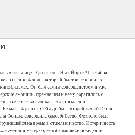
НИ
ась в больнице «Докторе» в Нью-Йорке 21 декабря
 актера Генри Фонды, который быстро становился
в кинофильмах. Он был самим совершенством и уже
ерские амбиции, прежде чем к нему обратились с
дназначено унаследовать его стремление к
. Ее мать, Фрэнсис Сеймур, была второй женой Генри.
ена Фонды, совершила самоубийство. Фрэнсис была
рузившейся на время в отшельничество. Истеричность
хой женой и матерью, ее взбалмошное поведение