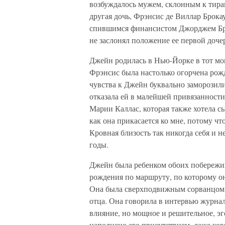
возбуждалось мужем, склонным к тиран
другая дочь, Фрэнсис де Виллар Брока
спившимся финансистом Джорджем Бро
не заслонял положение ее первой дочер
Джейн родилась в Нью-Йорке в тот мом
Фрэнсис была настолько огорчена рожд
чувства к Джейн буквально заморозил
отказала ей в малейшей привязанности
Марии Каллас, которая также хотела с
как она прикасается ко мне, потому что
Кровная близость так никогда себя и н
годы.
Джейн была ребенком обоих побережий 
рождения по маршруту, по которому он
Она была сверхподвижным сорванцом,
отца. Она говорила в интервью журнал
влияние, но мощное и решительное, эг
наполнено его присутствием, даже когд