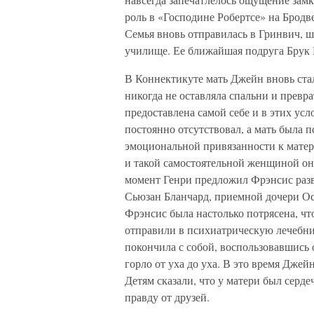
роль в «Господине Робертсе» на Бродв
Семья вновь отправилась в Гринвич, ш
училище. Ее ближайшая подруга Брук Г
В Коннектикуте мать Джейн вновь ста
никогда не оставляла спальни и превр
предоставлена самой себе и в этих ус
постоянно отсутствовал, а мать была 
эмоциональной привязанности к матер
и такой самостоятельной женщиной он
момент Генри предложил Фрэнсис разв
Сьюзан Бланчард, приемной дочери Ос
Фрэнсис была настолько потрясена, что
отправили в психиатрическую лечебниц
покончила с собой, воспользовавшись 
горло от уха до уха. В это время Джейн
Детям сказали, что у матери был серд
правду от друзей.