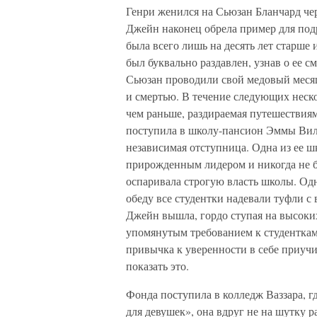
Генри женился на Сьюзан Бланчард чер
Джейн наконец обрела пример для под
была всего лишь на десять лет старше
был буквально раздавлен, узнав о ее см
Сьюзан проводили свой медовый месяц
и смертью. В течение следующих неск
чем раньше, раздираемая путешествия
поступила в школу-пансион Эммы Вилл
независимая отступница. Одна из ее 
прирожденным лидером и никогда не б
оспаривала строгую власть школы. Одн
обеду все студентки надевали туфли с
Джейн вышла, гордо ступая на высоких
упомянутым требованием к студенткам;
привычка к уверенности в себе приучи
показать это.
Фонда поступила в колледж Ваззара, гд
для девушек», она вдруг не на шутку 