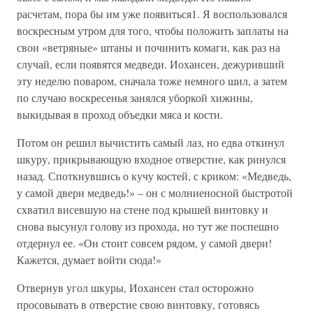
расчетам, пора бы им уже появиться1. Я воспользовался
воскресным утром для того, чтобы положить заплаты на
свои «ветряные» штаны и починить комаги, как раз на
случай, если появятся медведи. Иохансен, дежуривший
эту неделю поваром, сначала тоже немного шил, а затем
по случаю воскресенья занялся уборкой хижины,
выкидывая в проход объедки мяса и кости.
Потом он решил вычистить самый лаз, но едва откинул
шкуру, прикрывающую входное отверстие, как ринулся
назад. Споткнувшись о кучу костей, с криком: «Медведь,
у самой двери медведь!» – он с молниеносной быстротой
схватил висевшую на стене под крышей винтовку и
снова высунул голову из прохода, но тут же поспешно
отдернул ее. «Он стоит совсем рядом, у самой двери!
Кажется, думает войти сюда!»
Отвернув угол шкуры, Иохансен стал осторожно
просовывать в отверстие свою винтовку, готовясь