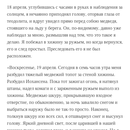
18 апреля, углубившись с часами в руках в наблюдения за
солнцем, я нечаянно приподнял голову, оторвав глаза от
теодолита, и вдруг увидел прямо перед собою медведя,
стоявшего на льду у берега. Он, по-видимому, давно уже
наблюдал за мною, размышляя над тем, что это такое я
делаю. Я побежал в хижину за ружьем, но когда вернулся,
его и след простыл. Преследовать его я не был
расположен.
«Воскресенье, 19 апреля. Сегодня в семь часов утра меня
разбудил тяжелый медвежий топот за стеной хижины.
Разбудил Иохансена. Пока тот зажигал огонь, я натянул
штаны, надел комаги и с заряженным ружьем выполз из
хижины. Медвежью шкуру, прикрывавшую входное
отверстие, по обыкновению, за ночь завалило снегом и
выбраться наружу было не так-то просто. Наконец,
толкнув шкуру изо всех сил, я отшвырнул снег и высунул
голову. Яркий дневной свет, после царившей в нашей
хижине тьмы, ослепил глаза, и я ничего не увидел. Но я