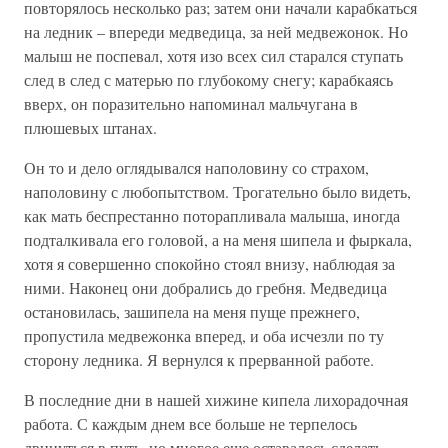
повторялось несколько раз; затем они начали карабкаться
на ледник – впереди медведица, за ней медвежонок. Но
малыш не поспевал, хотя изо всех сил старался ступать
след в след с матерью по глубокому снегу; карабкаясь
вверх, он поразительно напоминал мальчугана в
плюшевых штанах.
Он то и дело оглядывался наполовину со страхом,
наполовину с любопытством. Трогательно было видеть,
как мать беспрестанно поторапливала малыша, иногда
подталкивала его головой, а на меня шипела и фыркала,
хотя я совершенно спокойно стоял внизу, наблюдая за
ними. Наконец они добрались до гребня. Медведица
остановилась, зашипела на меня пуще прежнего,
пропустила медвежонка вперед, и оба исчезли по ту
сторону ледника. Я вернулся к прерванной работе.
В последние дни в нашей хижине кипела лихорадочная
работа. С каждым днем все больше не терпелось
двинуться в путь, но многое еще оставалось сделать.