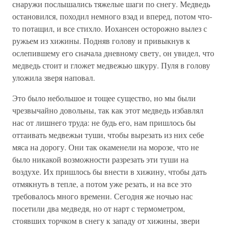
снаружи послышались тяжелые шаги по снегу. Медведь
остановился, походил немного взад и вперед, потом что-
то потащил, и все стихло. Иохансен осторожно вылез с
ружьем из хижины. Подняв голову и привыкнув к
ослепившему его сначала дневному свету, он увидел, что
медведь стоит и гложет медвежью шкуру. Пуля в голову
уложила зверя наповал.
Это было небольшое и тощее существо, но мы были
чрезвычайно довольны, так как этот медведь избавлял
нас от лишнего труда: не будь его, нам пришлось бы
оттаивать медвежьи туши, чтобы вырезать из них себе
мяса на дорогу. Они так окаменели на морозе, что не
было никакой возможности разрезать эти туши на
воздухе. Их пришлось бы внести в хижину, чтобы дать
отмякнуть в тепле, а потом уже резать, и на все это
требовалось много времени. Сегодня же ночью нас
посетили два медведя, но от нарт с термометром,
стоявших торчком в снегу к западу от хижины, звери