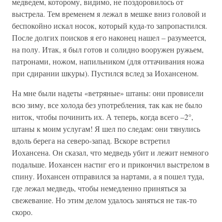
медведем, которому, видимо, не поздоровилось от
выстрела. Тем временем я лежал в мешке вниз головой и
беспокойно искал носок, который куда-то запропастился.
После долгих поисков я его наконец нашел – разумеется,
на полу. Итак, я был готов и солидно вооружен ружьем,
патронами, ножом, напильником (для оттачивания ножа
при сдирании шкуры). Пустился вслед за Иохансеном.
На мне были надеты «ветряные» штаны: они провисели
всю зиму, все холода без употребления, так как не было
ниток, чтобы починить их. А теперь, когда всего –2°,
штаны к моим услугам! Я шел по следам: они тянулись
вдоль берега на северо-запад. Вскоре встретил
Иохансена. Он сказал, что медведь убит и лежит немного
подальше. Иохансен настиг его и прикончил выстрелом в
спину. Иохансен отправился за нартами, а я пошел туда,
где лежал медведь, чтобы немедленно приняться за
свежевание. Но этим делом удалось заняться не так-то
скоро.