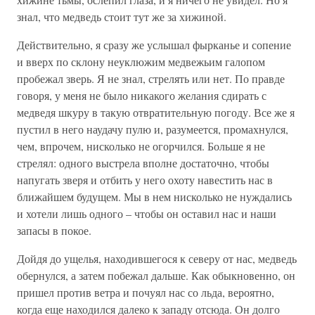
знал, что медведь стоит тут же за хижиной.
Действительно, я сразу же услышал фырканье и сопение
и вверх по склону неуклюжим медвежьим галопом
пробежал зверь. Я не знал, стрелять или нет. По правде
говоря, у меня не было никакого желания сдирать с
медведя шкуру в такую отвратительную погоду. Все же я
пустил в него наудачу пулю и, разумеется, промахнулся,
чем, впрочем, нисколько не огорчился. Больше я не
стрелял: одного выстрела вполне достаточно, чтобы
напугать зверя и отбить у него охоту навестить нас в
ближайшем будущем. Мы в нем нисколько не нуждались
и хотели лишь одного – чтобы он оставил нас и наши
запасы в покое.
Дойдя до ущелья, находившегося к северу от нас, медведь
обернулся, а затем побежал дальше. Как обыкновенно, он
пришел против ветра и почуял нас со льда, вероятно,
когда еще находился далеко к западу отсюда. Он долго