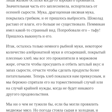
Значительная часть его заплесневела, испортилась от
осенней сырости. Мука, драгоценная овсяная мука,
покрылась грибком, и ее пришлось выбросить. Шоколад
растаял от влаги, его больше не существовало. Пеммикан
имел какой-то странный вид. Попробовали его – тьфу!
Пришлось выкинуть и его.
Итак, осталось только немного рыбной муки, некоторое
количество алейронатной муки и отсыревший, покрытый
плесенью хлеб; мы все это прокипятили в моржовом
жире, отчасти чтобы просушить и отбить затхлый вкус и
запах сырости, отчасти чтобы сделать продукты более
питательными. Теперь хлеб показался нам превкусным, и
мы бережно спрятали его на торжественный случай или
на случай крайней нужды, когда не будет никакого
другого продовольствия.
Мы ни о чем не тужили бы, если бы могли провялить
медвежье мясо. Но погода стояла сырая и холодная, и