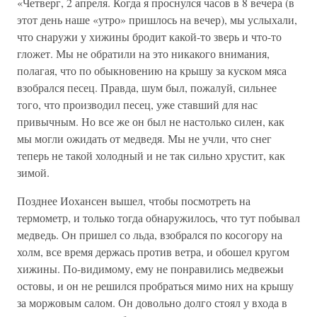
«Четверг, 2 апреля. Когда я проснулся часов в 8 вечера (в
этот день наше «утро» пришлось на вечер), мы услыхали,
что снаружи у хижины бродит какой-то зверь и что-то
гложет. Мы не обратили на это никакого внимания,
полагая, что по обыкновению на крышу за куском мяса
взобрался песец. Правда, шум был, пожалуй, сильнее
того, что производил песец, уже ставший для нас
привычным. Но все же он был не настолько силен, как
мы могли ожидать от медведя. Мы не учли, что снег
теперь не такой холодный и не так сильно хрустит, как
зимой.
Позднее Иохансен вышел, чтобы посмотреть на
термометр, и только тогда обнаружилось, что тут побывал
медведь. Он пришел со льда, взобрался по косогору на
холм, все время держась против ветра, и обошел кругом
хижины. По-видимому, ему не понравились медвежьи
остовы, и он не решился пробраться мимо них на крышу
за моржовым салом. Он довольно долго стоял у входа в