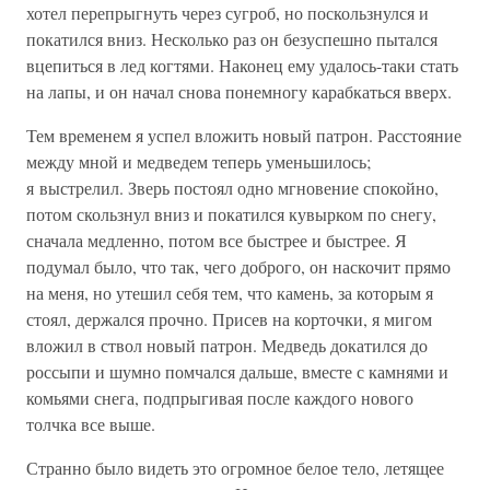
хотел перепрыгнуть через сугроб, но поскользнулся и
покатился вниз. Несколько раз он безуспешно пытался
вцепиться в лед когтями. Наконец ему удалось-таки стать
на лапы, и он начал снова понемногу карабкаться вверх.
Тем временем я успел вложить новый патрон. Расстояние
между мной и медведем теперь уменьшилось;
я выстрелил. Зверь постоял одно мгновение спокойно,
потом скользнул вниз и покатился кувырком по снегу,
сначала медленно, потом все быстрее и быстрее. Я
подумал было, что так, чего доброго, он наскочит прямо
на меня, но утешил себя тем, что камень, за которым я
стоял, держался прочно. Присев на корточки, я мигом
вложил в ствол новый патрон. Медведь докатился до
россыпи и шумно помчался дальше, вместе с камнями и
комьями снега, подпрыгивая после каждого нового
толчка все выше.
Странно было видеть это огромное белое тело, летящее