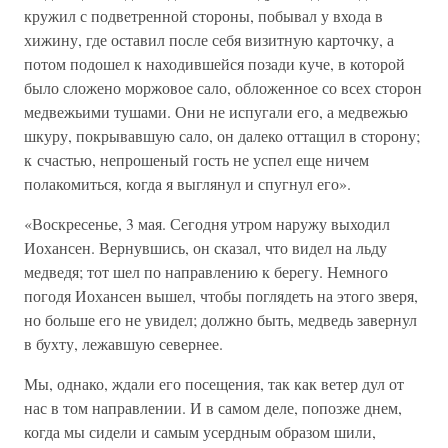
кружил с подветренной стороны, побывал у входа в
хижину, где оставил после себя визитную карточку, а
потом подошел к находившейся позади куче, в которой
было сложено моржовое сало, обложенное со всех сторон
медвежьими тушами. Они не испугали его, а медвежью
шкуру, покрывавшую сало, он далеко оттащил в сторону;
к счастью, непрошеный гость не успел еще ничем
полакомиться, когда я выглянул и спугнул его».
«Воскресенье, 3 мая. Сегодня утром наружу выходил
Иохансен. Вернувшись, он сказал, что видел на льду
медведя; тот шел по направлению к берегу. Немного
погодя Иохансен вышел, чтобы поглядеть на этого зверя,
но больше его не увидел; должно быть, медведь завернул
в бухту, лежавшую севернее.
Мы, однако, ждали его посещения, так как ветер дул от
нас в том направлении. И в самом деле, попозже днем,
когда мы сидели и самым усердным образом шили,