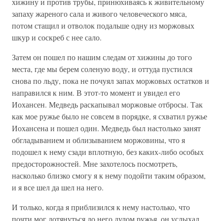
хижину и против трубы, принюхиваясь к живительному
запаху жареного сала и живого человеческого мяса,
потом стащил и отволок подальше одну из моржовых
шкур и соскреб с нее сало.
Затем он пошел по нашим следам от хижины до того
места, где мы берем соленую воду, и оттуда пустился
снова по льду, пока не почуял запах моржовых остатков и
направился к ним. В этот-то момент и увидел его
Иохансен. Медведь раскапывал моржовые отбросы. Так
как мое ружье было не совсем в порядке, я схватил ружье
Иохансена и пошел один. Медведь был настолько занят
обгладыванием и облизыванием моржовины, что я
подошел к нему сзади вплотную, без каких-либо особых
предосторожностей. Мне захотелось посмотреть,
насколько близко смогу я к нему подойти таким образом,
и я все шел да шел на него.
И только, когда я приблизился к нему настолько, что
почти мог дотянуться до него дулом ружья, он услыхал