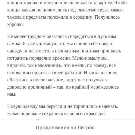
концов хорошо и плотно пригнали каяки к нартам. Чтобы
концы каяков не поломались под тяжестью груза, самые
тяжелые предметы положили в середину. Получилось
хорошо.
Не менее трудным оказалось снарядиться в путь нам
самим. Я уже упомянул, что мы сшили себе новую
одежду, и на это столь неопытным портным пришлось
потратить порядочно времени. Мало-помалу мы,
впрочем, так наловчились, что имели, по-моему, все
основания гордиться своей работой. И когда наконец
облеклись в новое одеяние, вид у нас получился
довольно приличный – так, по крайней мере казалось
нам.
Новую одежду мы берегли и не торопились надевать,
желая подольше сохранить ее во всей красе для
путешествия. Иохансен, насколько мне помнится, так и
не надел своей новой куртки вплоть до встречи с
Продолжение на Литрес
людьми. Он объявил, что хочет сохранить ее до того дня,