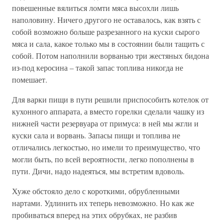
повешенные вялиться ломти мяса высохли лишь
наполовину. Ничего другого не оставалось, как взять с
собой возможно больше разрезанного на куски сырого
мяса и сала, какое только мы в состоянии были тащить с
собой. Потом наполнили ворванью три жестяных бидона
из-под керосина – такой запас топлива никогда не
помешает.
Для варки пищи в пути решили приспособить котелок от
кухонного аппарата, а вместо горелки сделали чашку из
нижней части резервуара от примуса: в ней мы жгли и
куски сала и ворвань. Запасы пищи и топлива не
отличались легкостью, но имели то преимущество, что
могли быть, по всей вероятности, легко пополнены в
пути. Дичи, надо надеяться, мы встретим вдоволь.
Хуже обстояло дело с короткими, обрубленными
нартами. Удлинить их теперь невозможно. Но как же
пробиваться вперед на этих обрубках, не разбив