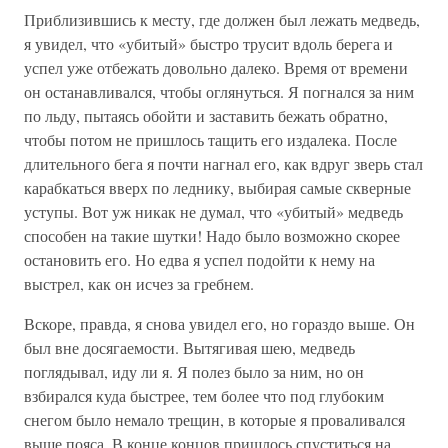
Приблизившись к месту, где должен был лежать медведь,
я увидел, что «убитый» быстро трусит вдоль берега и
успел уже отбежать довольно далеко. Время от времени
он останавливался, чтобы оглянуться. Я погнался за ним
по льду, пытаясь обойти и заставить бежать обратно,
чтобы потом не пришлось тащить его издалека. После
длительного бега я почти нагнал его, как вдруг зверь стал
карабкаться вверх по леднику, выбирая самые скверные
уступы. Вот уж никак не думал, что «убитый» медведь
способен на такие шутки! Надо было возможно скорее
остановить его. Но едва я успел подойти к нему на
выстрел, как он исчез за гребнем.
Вскоре, правда, я снова увидел его, но гораздо выше. Он
был вне досягаемости. Вытягивая шею, медведь
поглядывал, иду ли я. Я полез было за ним, но он
взбирался куда быстрее, тем более что под глубоким
снегом было немало трещин, в которые я проваливался
выше пояса. В конце концов пришлось спуститься на