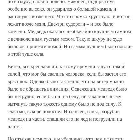
по воздуху, словно полено. Наконец, подпрыгнув
особенно высоко, он ударился о большой камень и
растянулся возле него. Что-то громко хрустнуло, и вот он
лежит возле меня. Две-три судороги – и все было
кончено. Медведь оказался необычайно крупным самцом
с великолепным густым мехом. Такую шкуру не худо
было бы привезти домой. Но самым лучшим было обилие
в этой туше сала.
Ветер, все крепчавший, к этому времени задул с такой
силой, что мог бы свалить человека, если бы застал его
врасплох. Однако было так тепло, что на ветер можно
было не обращать внимания. Освежевать медведя было
бы нетрудно, если бы он, на беду, не завалился в яму:
вытянуть такую тяжесть одному было не под силу. К
счастью, вскоре подоспел Иохансен, и мы, разрубив
медведя на части, стащили его на лед и погрузили на
нарты.
Но отъехав немного, мы убедились, что нам не свезти