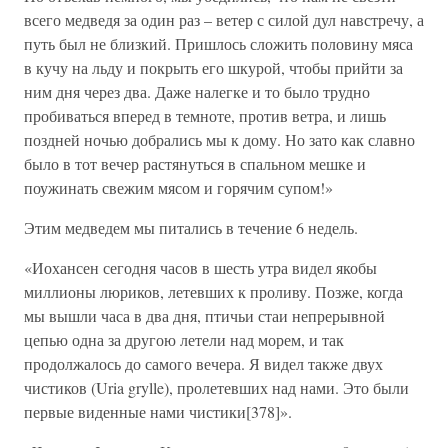
всего медведя за один раз – ветер с силой дул навстречу, а
путь был не близкий. Пришлось сложить половину мяса
в кучу на льду и покрыть его шкурой, чтобы прийти за
ним дня через два. Даже налегке и то было трудно
пробиваться вперед в темноте, против ветра, и лишь
поздней ночью добрались мы к дому. Но зато как славно
было в тот вечер растянуться в спальном мешке и
поужинать свежим мясом и горячим супом!»
Этим медведем мы питались в течение 6 недель.
«Иохансен сегодня часов в шесть утра видел якобы
миллионы люриков, летевших к проливу. Позже, когда
мы вышли часа в два дня, птичьи стаи непрерывной
цепью одна за другою летели над морем, и так
продолжалось до самого вечера. Я видел также двух
чистиков (Uria grylle), пролетевших над нами. Это были
первые виденные нами чистики[378]».