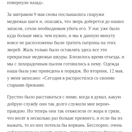
повернули назад».
За завтраком 9 мая снова послышались снаружи
медвежьи шаги и, опасаясь, что зверь доберется до наших
запасов, сочли необходимым убить его. У нас уже было
куда больше мяса, чем нужно, и мы в данную минуту
вовсе не расположены были тратить патроны на этих
зверей. Жаль только было оставлять здесь все эти
прекрасные медвежьи шкуры. Близилось время отъезда, и
мы с лихорадочным пылом готовились к нему. Одежда
наша была уже приведена в порядок. Во вторник, 12 мая,
у меня записано: «Сегодня я распростился со своими
старыми брюками.
Грустно было расставаться с ними, когда я думал, какую
добрую службу они так долго служили мне верою-
правдою. Но теперь они так отяжелели от жира и грязи,
что весят в несколько раз больше прежнего, и если бы их
выжать, то из них потекла бы ворвань. Бесспорно, очень
соблазнительно надеть новые, легкие и мягкие брюки из