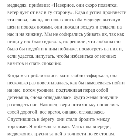
медведях, прибавив: «Наверное, они скоро появятся;
ветер дует от нас в ту сторону». Едва я успел произнести
эти слова, как вдали показались оба медведя: вытянув
шеи и поводя носами, они нюхали воздух и глядели на
нас и на хижину. Мы не собирались убивать их, так как
пищи у нас было вдоволь, но решили, что любопытно
было бы подойти к ним поближе, посмотреть на них и,
если удастся, напугать, чтобы избавиться от ночных
визитов и спать спокойно.
Когда мы приблизились, мать злобно зафыркала, она
несколько раз повертывалась, как бы намереваясь пойти
на нас, потом уходила, подталкивая перед собой
детеныша, снова оглядывалась, будто желая получше
разглядеть нас. Наконец звери потихоньку поплелись
своей дорогой, все время, однако, оглядываясь.
Спустившись к берегу, они стали бродить между
торосами. Я побежал за ними. Мать шла впереди,
медвежонок трусил за ней в точности по ее стопам.