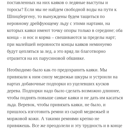
поставленных на них каяков о ледяные выступы и
торосы? Если мы не найдем свободной воды на пути к
Шпицбергену, то вынуждены будем тащиться по
неровному дрейфующему льду с этими нартами, на
которых каяки имеют точку опоры только в середине; оба
конца – и нос и корма – свешиваются за пределы нарт;
при малейшей неровности концы каяков неминуемо
будут цепляться за лед, а это вряд ли благотворно
отразится на их парусиновой обшивке.
Необходимо было как-то предохранить каяки. Мы
привязали к ним снизу медвежьи шкуры и устроили на
нартах добавочные подпорки из уцелевших кусков
дерева. Подпорки надо было сделать возможно длиннее,
чтобы поднять повыше самые каяки и не дать им касаться
льда. Веревок, чтобы привязать каяки, не было, и
пришлось изготовить ремни из сырой медвежьей и
моржовой кожи. А такими ремнями крепко не
привяжешь. Все же преодолели и эту трудность и в конце