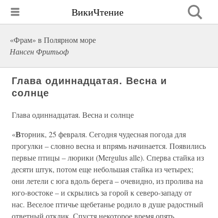
ВикиЧтение
«Фрам» в Полярном море
Нансен Фритьоф
Глава одиннадцатая. Весна и
солнце
Глава одиннадцатая. Весна и солнце
В
«
торник, 25 февраля. Сегодня чудесная погода для
прогулки – словно весна и впрямь начинается. Появились
первые птицы – люрики (Mergulus alle). Сперва стайка из
десяти штук, потом еще небольшая стайка из четырех;
они летели с юга вдоль берега – очевидно, из пролива на
юго-востоке – и скрылись за горой к северо-западу от
нас. Веселое птичье щебетанье родило в душе радостный
ответный отклик. Спустя некоторое время опять