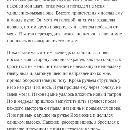
наконец мои шаги, оглянулся и поглядел на меня
удивленно-вызывающе. Вместо приветствия я послал ему
в морду пулю. Он мотнул головой, чихнул и закашлял
кровью, потом круто повернулся и галопом побежал от
меня. Я хотел перезарядить ружье, но патрон заело, и мне
пришлось выковыривать его ножом.
Пока я занимался этим, медведь остановился, повел
носом в мою сторону, злобно захрапел, как бы собираясь
броситься на меня, потом залез на лежавшую неподалеку
глыбу льда и, вытянув шею по направлению ко мне,
принял оборонительную позу. Кровь ручьем струилась у
него изо рта и из носа. Пуля прошла ему через голову, не
задев мозга. Наконец мне удалось вложить новый патрон.
Но в медведя пришлось выпустить пять зарядов; после
каждого выстрела он падал навзничь и подымался снова.
Я не привык к мушке на ружье Иохансена и целился
слишком высоко. Наконец, рассердившись, я бросился к
медведю и покончил с ним выстрелом в упор».