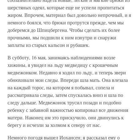
шерстяных одеял, которые еще не успели пропитаться
жиром. Впрочем, материал был довольно непрочный, и я
немного боялся, что брюки протрутся прежде, чем мы
доберемся до Шпицбергена. Чтобы сделать их более
прочными, мы подшили к ним изнутри и снаружи
заплаты из старых кальсон и рубашек.
В субботу, 16 мая, занимаясь наблюдениями возле
хижины, я увидел на льду медведицу с крошечным
медвежонком. Недавно я ходил по льду, и теперь звери
обнюхивали мои следы. Впереди шла мать. Она влезала
на каждый торос, на котором я побывал, сопела и
рассматривала следы, затем спускалась вниз и шла по
следу дальше. Медвежонок трусил позади и подобно
ребенку с забавной важностью копировал все движения
матери. Наконец им это прискучило, они двинулись к
берегу и исчезли за холмом к северу от нас.
Немного погодя вышел Иохансен; я рассказал ему о