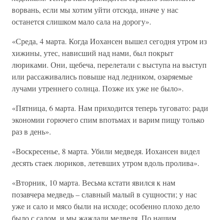
ворвань, если мы хотим уйти отсюда, иначе у нас
останется слишком мало сала на дорогу».
«Среда, 4 марта. Когда Иохансен вышел сегодня утром из
хижины, утес, нависший над нами, был покрыт
люриками. Они, щебеча, перелетали с выступа на выступ
или рассаживались повыше над ледником, озаряемые
лучами утреннего солнца. Позже их уже не было».
«Пятница, 6 марта. Нам приходится теперь туговато: ради
экономии горючего спим впотьмах и варим пищу только
раз в день».
«Воскресенье, 8 марта. Убили медведя. Иохансен видел
десять стаек люриков, летевших утром вдоль пролива».
«Вторник, 10 марта. Весьма кстати явился к нам
позавчера медведь – славный малый в сущности; у нас
уже и сало и мясо были на исходе; особенно плохо дело
было с салом, и мы жаждали медведя. По нашим