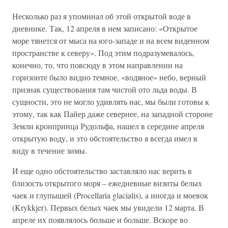
Несколько раз я упоминал об этой открытой воде в
дневнике. Так, 12 апреля в нем записано: «Открытое
море тянется от мыса на юго-западе и на всем виденном
пространстве к северу». Под этим подразумевалось,
конечно, то, что повсюду в этом направлении на
горизонте было видно темное, «водяное» небо, верный
признак существования там чистой ото льда воды. В
сущности, это не могло удивлять нас, мы были готовы к
этому, так как Пайер даже севернее, на западной стороне
Земли кронпринца Рудольфа, нашел в середине апреля
открытую воду, и это обстоятельство я всегда имел в
виду в течение зимы.
И еще одно обстоятельство заставляло нас верить в
близость открытого моря – ежедневные визиты белых
чаек и глупышей (Procellaria glacialis), а иногда и моевок
(Krykkjer). Первых белых чаек мы увидели 12 марта. В
апреле их появлялось больше и больше. Вскоре во