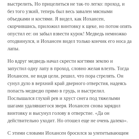
выстрелить, Но прицелиться не так-то легко: проход, и
без того узкий, теперь был весь завален мясными
объедками и костями. Я видел, как Иохансен,
скорчившись, приложил винтовку к щеке, но потом опять
опустил ее: он забыл взвести курок! Медведь немножко
отодвинулся, и Иохансен видел только кончик его носа да
лапы.
Но вдруг медведь начал скрести когтями землю и
запустил одну лапу в проход, словно желая влезть. Тогда
Иохансен, не видя цели, решил, что пора стрелять. Он
сунул дуло в верхний край дверного отверстия, надеясь
попасть медведю прямо в грудь, и выстрелил.
Послышался глухой рев и хруст снега под тяжелыми
шагами удалявшегося зверя. Иохансен снова зарядил
винтовку и высунул голову в отверстие. «Да он
действительно уходит. Но отошел еще не очень далеко».
С этими словами Иохансен бросился за улепетывающим