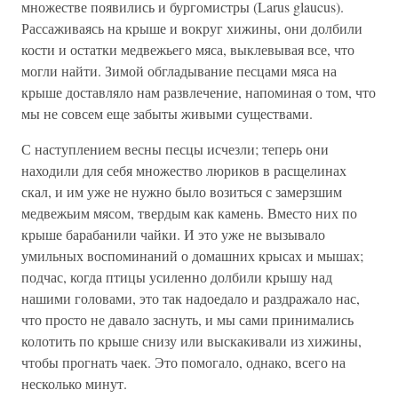
множестве появились и бургомистры (Larus glaucus).
Рассаживаясь на крыше и вокруг хижины, они долбили
кости и остатки медвежьего мяса, выклевывая все, что
могли найти. Зимой обгладывание песцами мяса на
крыше доставляло нам развлечение, напоминая о том, что
мы не совсем еще забыты живыми существами.
С наступлением весны песцы исчезли; теперь они
находили для себя множество люриков в расщелинах
скал, и им уже не нужно было возиться с замерзшим
медвежьим мясом, твердым как камень. Вместо них по
крыше барабанили чайки. И это уже не вызывало
умильных воспоминаний о домашних крысах и мышах;
подчас, когда птицы усиленно долбили крышу над
нашими головами, это так надоедало и раздражало нас,
что просто не давало заснуть, и мы сами принимались
колотить по крыше снизу или выскакивали из хижины,
чтобы прогнать чаек. Это помогало, однако, всего на
несколько минут.