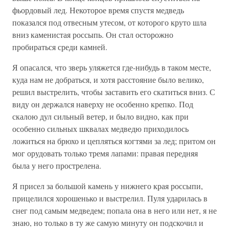
фьордовый лед. Некоторое время спустя медведь
показался под отвесным утесом, от которого круто шла
вниз каменистая россыпь. Он стал осторожно
пробираться среди камней.
Я опасался, что зверь уляжется где-нибудь в таком месте,
куда нам не добраться, и хотя расстояние было велико,
решил выстрелить, чтобы заставить его скатиться вниз. С
виду он держался наверху не особенно крепко. Под
скалою дул сильный ветер, и было видно, как при
особенно сильных шквалах медведю приходилось
ложиться на брюхо и цепляться когтями за лед; притом он
мог орудовать только тремя лапами: правая передняя
была у него прострелена.
Я присел за большой камень у нижнего края россыпи,
прицелился хорошенько и выстрелил. Пуля ударилась в
снег под самым медведем; попала она в него или нет, я не
знаю, но только в ту же самую минуту он подскочил и