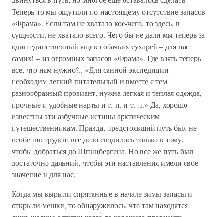
Теперь-то мы ощутили по-настоящему отсутствие запасов
«Фрама». Если там не хватало кое-чего, то здесь, в
сущности, не хватало всего. Чего бы не дали мы теперь за
один единственный ящик собачьих сухарей – для нас
самих! – из огромных запасов «Фрама». Где взять теперь
все, что нам нужно?.. «Для санной экспедиции
необходим легкий питательный и вместе с тем
разнообразный провиант, нужна легкая и теплая одежда,
прочные и удобные нарты и т. п. и т. п.» Да, хорошо
известны эти азбучные истины арктическим
путешественникам. Правда, предстоявший путь был не
особенно труден: все дело сводилось только к тому,
чтобы добраться до Шпицбергена. Но все же путь был
достаточно дальний, чтобы эти наставления имели свое
значение и для нас.
Когда мы вырыли спрятанные в начале зимы запасы и
открыли мешки, то обнаружилось, что там находятся
лишь жалкие остатки когда-то хорошего провианта.