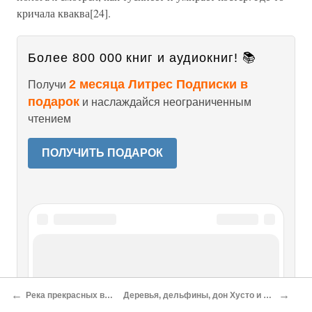
кричала кваква[24].
Более 800 000 книг и аудиокниг! 📚
2 месяца Литрес Подписки в
Получи
подарок
и наслаждайся неограниченным
чтением
ПОЛУЧИТЬ ПОДАРОК
Читайте также
Супаи има
←
→
Река прекрасных видений
Деревья, дельфины, дон Хусто и Ангостура