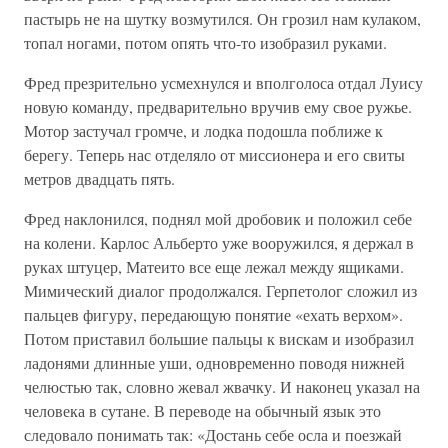
пастырь не на шутку возмутился. Он грозил нам кулаком,
топал ногами, потом опять что-то изобразил руками.
Фред презрительно усмехнулся и вполголоса отдал Луису
новую команду, предварительно вручив ему свое ружье.
Мотор застучал громче, и лодка подошла поближе к
берегу. Теперь нас отделяло от миссионера и его свиты
метров двадцать пять.
Фред наклонился, поднял мой дробовик и положил себе
на колени. Карлос Альберто уже вооружился, я держал в
руках штуцер, Матеито все еще лежал между ящиками.
Мимический диалог продолжался. Герпетолог сложил из
пальцев фигуру, передающую понятие «ехать верхом».
Потом приставил большие пальцы к вискам и изобразил
ладонями длинные уши, одновременно поводя нижней
челюстью так, словно жевал жвачку. И наконец указал на
человека в сутане. В переводе на обычный язык это
следовало понимать так: «Достань себе осла и поезжай