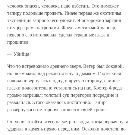
человек опасен, человека надо избегать. Это поможет
тапиру подольше прожить. Иначе первая же охотничья
экспедиция запросто его уложит. Я осторожно зарядил
штуцер тремя патронами. Фред заметил мой маневр,
неверно его истолковал, сделал страшные глаза и
прошипел:
— Убийца!
Что-то встревожило древнего зверя. Ветер был боковой,
но, возможно, над рекой потянуло дымком. Гротескная
голова повернулась в одну, в другую сторону, свиные
глазки подозрительно уставились на нас. Костер Фреда
громко затрещал: толстый сук перегорел посредине и
развалился. Этого оказалось достаточно. Тапир
развернулся и не торопясь пошел к своей тропе.
Он успел отойти всего на метр от воды, когда первая пуля
ударила в камень прямо перед ним. Осколки полетели во