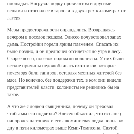
площадки. Нагрузил лодку провиантом и другими
вещами и отогнал ее в заросли в двух-трех километрах от
лагеря.
Меры предосторожности оправдались. Возвращаясь
вечером в поселок пешком, Элисео почувствовал запах
дыма. Постройки горели ярким пламенем. Спасать их
было поздно, и он предпочел отсидеться до утра в лесу.
Скорее всего, поселок подожгли колонисты. У них были
веские причины недолюбливать охотников, которые
почем зря били тапиров, оставляя местных жителей без
мяса. Но конечно, без поддержки тех, в ком они видели
представителей власти, колонисты не решились бы на
такое.
А что же с лодкой священника, почему он требовал,
чтобы мы его подвезли? Элисео объяснил, что испанец
напоролся на топляк и его алюминиевая лодка пошла ко
дну в пяти километрах выше Кемп-Томпсона. Святой