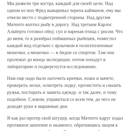
Мы развели три костра, каждый для своей цели. Над
одним из них Фред вываривал черепа кайманов, ему мы
отвели место с подветренной стороны. Над другим
Матеито коптил рыбу в дорогу. Над третьим Карлос
Альберто готовил обед: суп и вареная птица с рисом. Что
до меня, то я разобрал пойманных рыбешек, поместил
каждый вид отдельно с ярлычком в полиэтиленовые
мешочки, а мешочки — в бидон со спиртом. Там они
пролежат до конца экспедиции, потом попадут в
лабораторию и подвергнутся исследованию.
Нам еще надо было наточить крючки, ножи и мачете,
проверить лески, осмотреть лодку, прочистить и смазать
ружья, постирать и зашить одежду, и так далее, и тому
подобное. Словом, управиться со всем тем, до чего не
доходят руки в маршевые дни.
Я как раз протер свой штуцер, когда Матеито вдруг издал
протяжное шипение и окаменел, обратившись лицом к