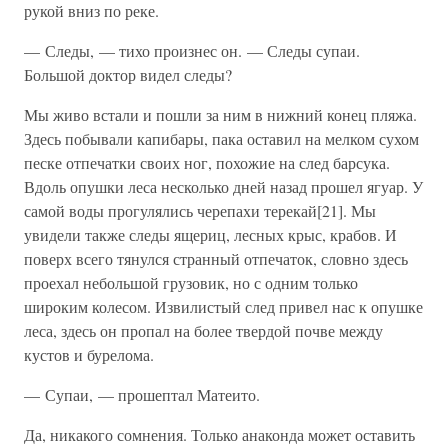
рукой вниз по реке.
— Следы, — тихо произнес он. — Следы супаи.
Большой доктор видел следы?
Мы живо встали и пошли за ним в нижний конец пляжа.
Здесь побывали капибары, пака оставил на мелком сухом
песке отпечатки своих ног, похожие на след барсука.
Вдоль опушки леса несколько дней назад прошел ягуар. У
самой воды прогулялись черепахи терекай[21]. Мы
увидели также следы ящериц, лесных крыс, крабов. И
поверх всего тянулся странный отпечаток, словно здесь
проехал небольшой грузовик, но с одним только
широким колесом. Извилистый след привел нас к опушке
леса, здесь он пропал на более твердой почве между
кустов и бурелома.
— Супаи, — прошептал Матеито.
Да, никакого сомнения. Только анаконда может оставить