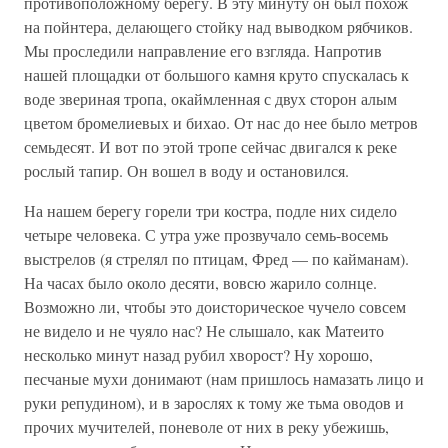
противоположному берегу. В эту минуту он был похож
на пойнтера, делающего стойку над выводком рябчиков.
Мы проследили направление его взгляда. Напротив
нашей площадки от большого камня круто спускалась к
воде звериная тропа, окаймленная с двух сторон алым
цветом бромелиевых и бихао. От нас до нее было метров
семьдесят. И вот по этой тропе сейчас двигался к реке
рослый тапир. Он вошел в воду и остановился.
На нашем берегу горели три костра, подле них сидело
четыре человека. С утра уже прозвучало семь-восемь
выстрелов (я стрелял по птицам, Фред — по кайманам).
На часах было около десяти, вовсю жарило солнце.
Возможно ли, чтобы это доисторическое чучело совсем
не видело и не чуяло нас? Не слышало, как Матеито
несколько минут назад рубил хворост? Ну хорошо,
песчаные мухи донимают (нам пришлось намазать лицо и
руки репудином), и в зарослях к тому же тьма оводов и
прочих мучителей, поневоле от них в реку убежишь,