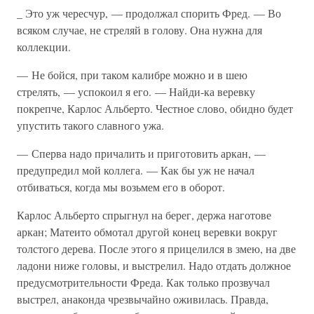
_ Это уж чересчур, — продолжал спорить Фред. — Во
всяком случае, не стреляй в голову. Она нужна для
коллекции.
— Не бойся, при таком калибре можно и в шею
стрелять, — успокоил я его. — Найди-ка веревку
покрепче, Карлос Альберто. Честное слово, обидно будет
упустить такого славного ужа.
— Сперва надо причалить и приготовить аркан, —
предупредил мой коллега. — Как бы уж не начал
отбиваться, когда мы возьмем его в оборот.
Карлос Альберто спрыгнул на берег, держа наготове
аркан; Матеито обмотал другой конец веревки вокруг
толстого дерева. После этого я прицелился в змею, на две
ладони ниже головы, и выстрелил. Надо отдать должное
предусмотрительности Фреда. Как только прозвучал
выстрел, анаконда чрезвычайно оживилась. Правда,