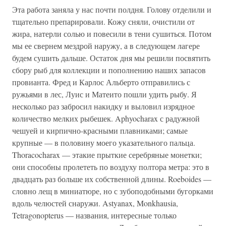
Эта работа заняла у нас почти полдня. Голову отделили и
тщательно препарировали. Кожу сняли, очистили от
жира, натерли солью и повесили в тени сушиться. Потом
мы ее свернем мездрой наружу, а в следующем лагере
будем сушить дальше. Остаток дня мы решили посвятить
сбору рыб для коллекции и пополнению наших запасов
провианта. Фред и Карлос Альберто отправились с
ружьями в лес, Луис и Матеито пошли удить рыбу. Я
несколько раз забросил накидку и выловил изрядное
количество мелких рыбешек. Aphyocharax с радужной
чешуей и кирпично-красными плавниками; самые
крупные — в половину моего указательного пальца.
Thoracocharax — этакие прыткие серебряные монетки;
они способны пролететь по воздуху полтора метра: это в
двадцать раз больше их собственной длины. Roeboides —
словно лещ в миниатюре, но с зубоподобными бугорками
вдоль челюстей снаружи. Astyanax, Monkhausia,
Tetragonopterus — названия, интересные только