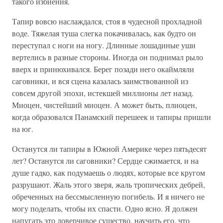
такого избиения.
Тапир вовсю наслаждался, стоя в чудесной прохладной
воде. Тяжелая туша слегка покачивалась, как будто он
переступал с ноги на ногу. Длинные лошадиные уши
вертелись в разные стороны. Иногда он поднимал рыло
вверх и принюхивался. Берег позади него окаймляли
саговники, и вся сцена казалась заимствованной из
совсем другой эпохи, истекшей миллионы лет назад.
Миоцен, чистейший миоцен. А может быть, плиоцен,
когда образовался Панамский перешеек и тапиры пришли
на юг.
Останутся ли тапиры в Южной Америке через пятьдесят
лет? Останутся ли саговники? Сердце сжимается, и на
душе гадко, как подумаешь о людях, которые все кругом
разрушают. Жаль этого зверя, жаль тропических дебрей,
обреченных на бессмысленную погибель. И я ничего не
могу поделать, чтобы их спасти. Одно ясно. Я должен
напугать это доверчивое существо, научить его, что