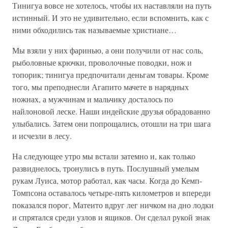
Тинигуа вовсе не хотелось, чтобы их наставляли на путь
истинный. И это не удивительно, если вспомнить, как с
ними обходились так называемые христиане…
Мы взяли у них фаринью, а они получили от нас соль,
рыболовные крючки, проволочные поводки, нож и
топорик; тинигуа предпочитали деньгам товары. Кроме
того, мы преподнесли Агапито мачете в нарядных
ножнах, а мужчинам и мальчику досталось по
найлоновой леске. Наши индейские друзья обрадованно
улыбались. Затем они попрощались, отошли на три шага
и исчезли в лесу.
На следующее утро мы встали затемно и, как только
развиднелось, тронулись в путь. Послушный умелым
рукам Луиса, мотор работал, как часы. Когда до Кемп-
Томпсона оставалось четыре-пять километров и впереди
показался порог, Матеито вдруг лег ничком на дно лодки
и спрятался среди узлов и ящиков. Он сделал рукой знак