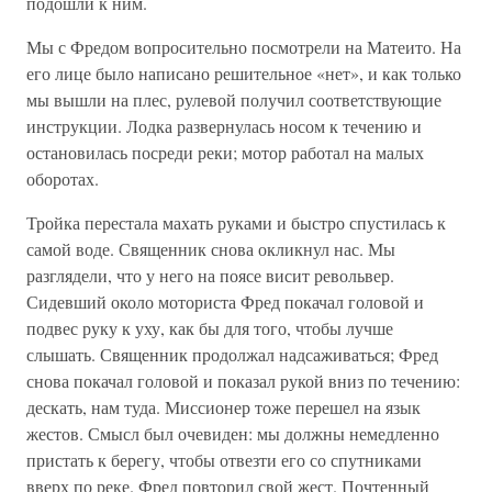
подошли к ним.
Мы с Фредом вопросительно посмотрели на Матеито. На
его лице было написано решительное «нет», и как только
мы вышли на плес, рулевой получил соответствующие
инструкции. Лодка развернулась носом к течению и
остановилась посреди реки; мотор работал на малых
оборотах.
Тройка перестала махать руками и быстро спустилась к
самой воде. Священник снова окликнул нас. Мы
разглядели, что у него на поясе висит револьвер.
Сидевший около моториста Фред покачал головой и
подвес руку к уху, как бы для того, чтобы лучше
слышать. Священник продолжал надсаживаться; Фред
снова покачал головой и показал рукой вниз по течению:
дескать, нам туда. Миссионер тоже перешел на язык
жестов. Смысл был очевиден: мы должны немедленно
пристать к берегу, чтобы отвезти его со спутниками
вверх по реке. Фред повторил свой жест. Почтенный