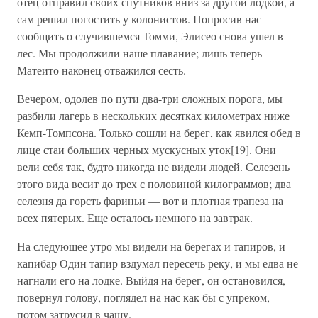
отец отправил своих спутников вниз за другой лодкой, а
сам решил погостить у колонистов. Попросив нас
сообщить о случившемся Томми, Элисео снова ушел в
лес. Мы продолжили наше плавание; лишь теперь
Матеито наконец отважился сесть.
Вечером, одолев по пути два-три сложных порога, мы
разбили лагерь в нескольких десятках километрах ниже
Кемп-Томпсона. Только сошли на берег, как явился обед в
лице стаи больших черных мускусных уток[19]. Они
вели себя так, будто никогда не видели людей. Селезень
этого вида весит до трех с половиной килограммов; два
селезня да горсть фариньи — вот и плотная трапеза на
всех пятерых. Еще осталось немного на завтрак.
На следующее утро мы видели на берегах и тапиров, и
капибар Один тапир вздумал пересечь реку, и мы едва не
нагнали его на лодке. Выйдя на берег, он остановился,
повернул голову, поглядел на нас как бы с упреком,
потом затрусил в чащу.