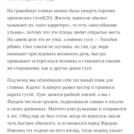
На гравийных пляжах можно было увидеть парочки
оринокских гусей[20]. Жители льяносов обычно
называют их «пато карретеро», то есть «шоссейными
утками», потому что эти птицы любят открытые места.
На самом деле это не утки, а именно гуси — Neochen
jubatus. Они совсем не пугливы, но там, где люди
начинают преследовать желанную дичь, быстро
привыкают остерегаться человека и становятся такими
же сторожкими, как и другие дикие гуси.
Под вечер мы облюбовали себе песчаный пляж для
стоянки. Карлос Альберто развел костер и принялся
варить гусей, Луис занялся рыбной ловлей, а мы с
Фредом чистили оружие, подвешивали гамаки и писали
в своих дневниках. Матеито взял ружьишко и отправился
в лес. Обед еще не был готов, когда он вернулся, шагая
чуть быстрее обычного, и остановился перед Фредом.
Наконец тот поднял на него взгляд, тогда индеец указал