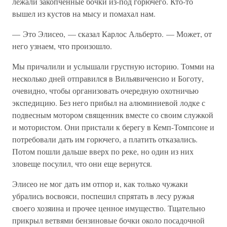
лежали закопченные бочки из-под горючего. Кто-то
вышел из кустов на мысу и помахал нам.
— Это Элисео, — сказал Карлос Альберто. — Может, от
него узнаем, что произошло.
Мы причалили и услышали грустную историю. Томми на
несколько дней отправился в Вильявиченсио и Боготу,
очевидно, чтобы организовать очередную охотничью
экспедицию. Без него прибыл на алюминиевой лодке с
подвесным мотором священник вместе со своим служкой
и мотористом. Они пристали к берегу в Кемп-Томпсоне и
потребовали дать им горючего, а платить отказались.
Потом пошли дальше вверх по реке, но один из них
зловеще посулил, что они еще вернутся.
Элисео не мог дать им отпор и, как только чужаки
убрались восвояси, поспешил спрятать в лесу ружья
своего хозяина и прочее ценное имущество. Тщательно
прикрыл ветвями бензиновые бочки около посадочной