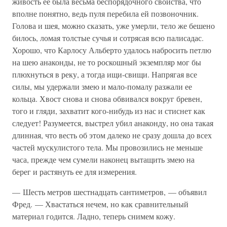
живость ее была весьма беспорядочного свойства, что
вполне понятно, ведь пуля перебила ей позвоночник.
Голова и шея, можно сказать, уже умерли, тело же бешено
билось, ломая толстые сучья и сотрясая всю палисадас.
Хорошо, что Карлосу Альберто удалось набросить петлю
на шею анаконды, не то роскошный экземпляр мог бы
плюхнуться в реку, а тогда ищи-свищи. Напрягая все
силы, мы удержали змею и мало-помалу разжали ее
кольца. Хвост снова и снова обвивался вокруг бревен,
того и гляди, захватит кого-нибудь из нас и стиснет как
следует! Разумеется, выстрел убил анаконду, но она такая
длинная, что весть об этом далеко не сразу дошла до всех
частей мускулистого тела. Мы провозились не меньше
часа, прежде чем сумели наконец вытащить змею на
берег и растянуть ее для измерения.
— Шесть метров шестнадцать сантиметров, — объявил
Фред. — Хвастаться нечем, но как сравнительный
материал годится. Ладно, теперь снимем кожу.