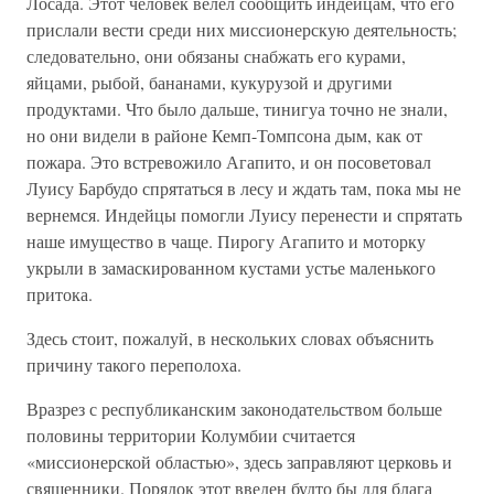
Лосада. Этот человек велел сообщить индейцам, что его
прислали вести среди них миссионерскую деятельность;
следовательно, они обязаны снабжать его курами,
яйцами, рыбой, бананами, кукурузой и другими
продуктами. Что было дальше, тинигуа точно не знали,
но они видели в районе Кемп-Томпсона дым, как от
пожара. Это встревожило Агапито, и он посоветовал
Луису Барбудо спрятаться в лесу и ждать там, пока мы не
вернемся. Индейцы помогли Луису перенести и спрятать
наше имущество в чаще. Пирогу Агапито и моторку
укрыли в замаскированном кустами устье маленького
притока.
Здесь стоит, пожалуй, в нескольких словах объяснить
причину такого переполоха.
Вразрез с республиканским законодательством больше
половины территории Колумбии считается
«миссионерской областью», здесь заправляют церковь и
священники. Порядок этот введен будто бы для блага