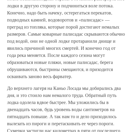
лодки в другую сторону и подчиниться воле потока.
Конечно, надо быть начеку, остерегаться перекатов,
подводных камней, водоворотов и «палисадас» —
преград из топляка, которые порой достигают немалых
размеров. Самые коварные палисадас скрываются обычно
под водой, они не одной лодке протаранили днище и
явились причиной многих смертей. И конечно год от
года река меняется. После каждого сезона могут
образоваться новые пляжи, новые палисадас, берега
обрушиваются, быстрины смещаются, и приходится
осваивать заново весь фарватер.
До верхнего лагеря на Каньо Лосада мы добирались два
дня, и это стоило нам немалого труда. Обратный путь
лодка одолела вдвое быстрее. Мы уложились бы в
двенадцать часов, будь уровень воды сантиметров на
пятнадцать повыше. А так нам то и дело приходилось
вылезать из пироги и перетаскивать ее через пороги.
Сумерки застигли нас километрах в пяти от последнего