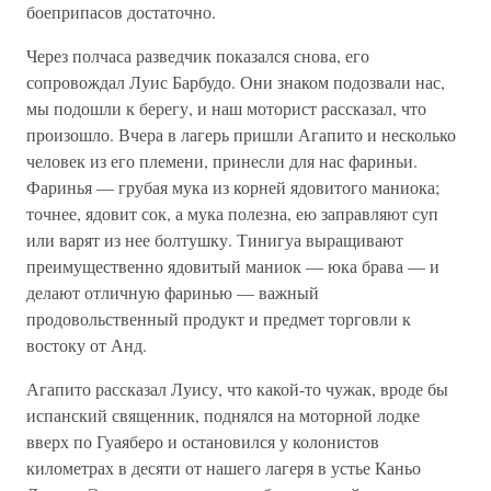
боеприпасов достаточно.
Через полчаса разведчик показался снова, его
сопровождал Луис Барбудо. Они знаком подозвали нас,
мы подошли к берегу, и наш моторист рассказал, что
произошло. Вчера в лагерь пришли Агапито и несколько
человек из его племени, принесли для нас фариньи.
Фаринья — грубая мука из корней ядовитого маниока;
точнее, ядовит сок, а мука полезна, ею заправляют суп
или варят из нее болтушку. Тинигуа выращивают
преимущественно ядовитый маниок — юка брава — и
делают отличную фаринью — важный
продовольственный продукт и предмет торговли к
востоку от Анд.
Агапито рассказал Луису, что какой-то чужак, вроде бы
испанский священник, поднялся на моторной лодке
вверх по Гуаяберо и остановился у колонистов
километрах в десяти от нашего лагеря в устье Каньо