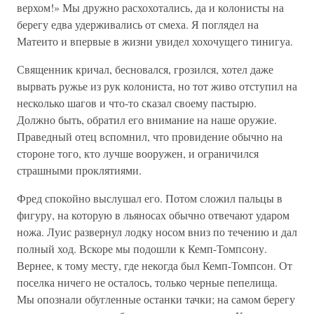
верхом!» Мы дружно расхохотались, да и колонисты на
берегу едва удерживались от смеха. Я поглядел на
Матеито и впервые в жизни увидел хохочущего тинигуа.
Священник кричал, бесновался, грозился, хотел даже
вырвать ружье из рук колониста, но тот живо отступил на
несколько шагов и что-то сказал своему пастырю.
Должно быть, обратил его внимание на наше оружие.
Праведный отец вспомнил, что провидение обычно на
стороне того, кто лучше вооружен, и ограничился
страшными проклятиями.
Фред спокойно выслушал его. Потом сложил пальцы в
фигуру, на которую в льяносах обычно отвечают ударом
ножа. Луис развернул лодку носом вниз по течению и дал
полный ход. Вскоре мы подошли к Кемп-Томпсону.
Вернее, к тому месту, где некогда был Кемп-Томпсон. От
поселка ничего не осталось, только черные пепелища.
Мы опознали обугленные останки тачки; на самом берегу