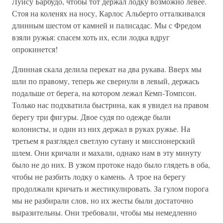
Луису Барбудо, чтобы тот держал лодку возможно левее.
Стоя на коленях на носу, Карлос Альберто отталкивался
длинным шестом от камней и палисадас. Мы с Фредом
взяли ружья: спасем хоть их, если лодка вдруг
опрокинется!
Длинная скала делила перекат на два рукава. Вверх мы
шли по правому, теперь же свернули в левый, держась
подальше от берега, на котором лежал Кемп-Томпсон.
Только нас подхватила быстрина, как я увидел на правом
берегу три фигуры. Двое судя по одежде были
колонисты, и один из них держал в руках ружье. На
третьем я разглядел светлую сутану и миссионерский
шлем. Они кричали и махали, однако нам в эту минуту
было не до них. В узком протоке надо было глядеть в оба,
чтобы не разбить лодку о камень. А трое на берегу
продолжали кричать и жестикулировать. За гулом порога
мы не разбирали слов, но их жесты были достаточно
выразительны. Они требовали, чтобы мы немедленно