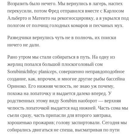
Возразить было нечего. Мы вернулись в лагерь, наспех
перекусили, потом Фред отправился вместе с Карлосом
Альберто и Матеито на рекогносцировку, а я укрылся под
пологом от полчищ голодных комаров и песчаных мух.
Разведчики вернулись чуть не в полночь, их поиски
ничего не дали.
Рано утром мы стали собираться в путь. На одну из
жерлиц попался большой плоскоголовый сом
Sorubimichthyc planiceps, совершенно неправдоподобное
создание, как, впрочем, и многие другие рыбы бассейна
Ориноко. Его нижняя челюсть, не знаю уж почему,
похожа на лопаточку и выдается далеко вперед. У
родственных этому виду Sorubim наоборот — верхняя
челюсть лопаточкой выдается над нижней. Часть сома мы
съели сразу, часть припасли для второго завтрака,
хорошенько прожарив; голову заспиртовали. Сегодня мы
собирались двигаться не спеша, высматривая по пути