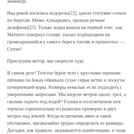
анаконду.
Над рекой носились водорезы[22], цапли статуями стояли
по берегам. Мимо, кувыркаясь, прошли речные
дельфины[23]. Только лодка вышла на первый плес, как
Матеито повернул голову, указал подбородком на
громоздившийся у самого берега топляк и прошептал: —
Супаи!
Приглушив мотор, мы свернули туда.
В самом деле! Толстое бурое тело с круглыми черными
пятнами на боках обвивало сухие серые ветви и лоскуты
почерневшей коры. Размеры немалые, если подходить с
умеренными запросами. Мы видели метров около. трех, а
сколько скрыто под водой? Голова и полуметровая шея
торчали горизонтально из развилки примерно в двух
метрах над землей. Когда встречаешь змею в такой
обстановке, чрезвычайно трудно определить ее размеры.
Догадки, как правило, оказываются ошибочными, и чаще