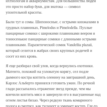
ихтиологам и аквариумистам. Для большинства людей
это просто набор букв, для знатока — символ
упоительной красоты.
Были тут и сомы. Шипоносные, с острыми кинжалами в
грудных плавниках, Pimelodus и Pimelodella. Пухлые
панцирные сомики с широкими плавниками веером и
тонюсенькие панцирные сомики с длинными острыми
плавниками. Паразитический сомик Vandellia plazaii,
который селится в жабрах своих крупных родичей и
сосет из них кровь.
Я еще разбирал свой улов, когда вернулись охотники.
Матеито, похожий на узловатую корягу, сел подле
дымного костра коптить оленину на завтрашний день,
Карлос Альберто принялся готовить ужин. По речной
глади рассыпалось отражение звезд прежде, чем мы
кончили коптить мясо и завернули его в высушенные над
огнем листья бихао. Через редкую ткань комариного
полога я смотрел, как тускнеет и умирает костер. Где-то