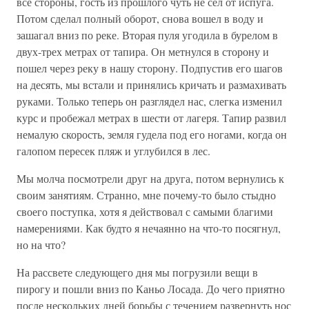
все стороны, гость из прошлого чуть не сел от испуга.
Потом сделал полный оборот, снова вошел в воду и
зашагал вниз по реке. Вторая пуля угодила в бурелом в
двух-трех метрах от тапира. Он метнулся в сторону и
пошел через реку в нашу сторону. Подпустив его шагов
на десять, мы встали и принялись кричать и размахивать
руками. Только теперь он разглядел нас, слегка изменил
курс и пробежал метрах в шести от лагеря. Тапир развил
немалую скорость, земля гудела под его ногами, когда он
галопом пересек пляж и углубился в лес.
Мы молча посмотрели друг на друга, потом вернулись к
своим занятиям. Странно, мне почему-то было стыдно
своего поступка, хотя я действовал с самыми благими
намерениями. Как будто я нечаянно на что-то посягнул,
но на что?
На рассвете следующего дня мы погрузили вещи в
пирогу и пошли вниз по Каньо Лосада. До чего приятно
после нескольких дней борьбы с течением развернуть нос