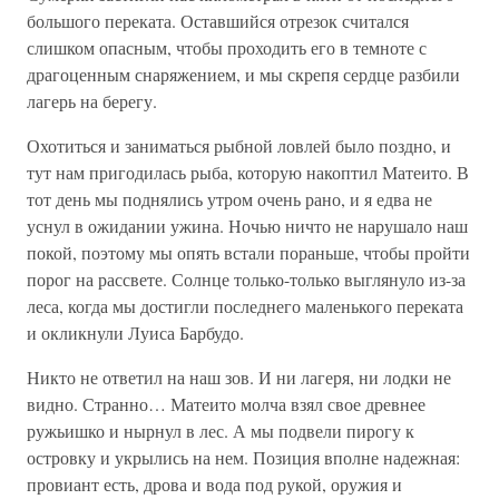
большого переката. Оставшийся отрезок считался
слишком опасным, чтобы проходить его в темноте с
драгоценным снаряжением, и мы скрепя сердце разбили
лагерь на берегу.
Охотиться и заниматься рыбной ловлей было поздно, и
тут нам пригодилась рыба, которую накоптил Матеито. В
тот день мы поднялись утром очень рано, и я едва не
уснул в ожидании ужина. Ночью ничто не нарушало наш
покой, поэтому мы опять встали пораньше, чтобы пройти
порог на рассвете. Солнце только-только выглянуло из-за
леса, когда мы достигли последнего маленького переката
и окликнули Луиса Барбудо.
Никто не ответил на наш зов. И ни лагеря, ни лодки не
видно. Странно… Матеито молча взял свое древнее
ружьишко и нырнул в лес. А мы подвели пирогу к
островку и укрылись на нем. Позиция вполне надежная:
провиант есть, дрова и вода под рукой, оружия и