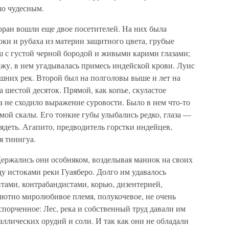
ло чудесным.
торан вошли еще двое посетителей. На них была
ки и рубаха из материи защитного цвета, грубые
 с густой черной бородой и живыми карими глазами;
кожу, в нем угадывалась примесь индейской крови. Луис
ешних рек. Второй был на полголовы выше и лет на
а шестой десяток. Прямой, как копье, скуластое
а не сходило выражение суровости. Было в нем что-то
ой скалы. Его тонкие губы улыбались редко, глаза —
лядеть. Агапито, предводитель горстки индейцев,
я тинигуа.
Держались они особняком, возделывая маниок на своих
у истоками реки Гуаяберо. Долго им удавалось
нтами, контрабандистами, корью, дизентерией,
лютно миролюбивое племя, полукочевое, не очень
спорченное: Лес, река и собственный труд давали им
аллических орудий и соли. И так как они не обладали