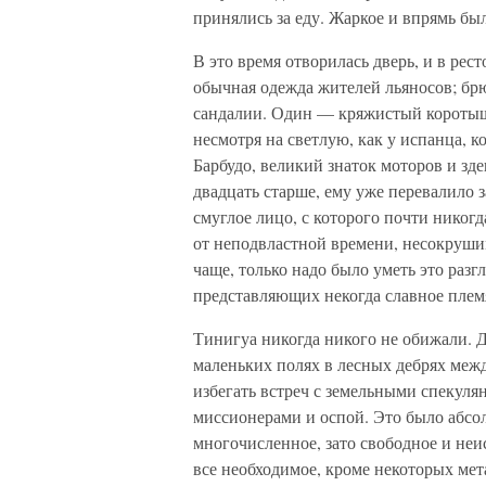
принялись за еду. Жаркое и впрямь бы
В это время отворилась дверь, и в рес
обычная одежда жителей льяносов; брю
сандалии. Один — кряжистый коротыш
несмотря на светлую, как у испанца, 
Барбудо, великий знаток моторов и зд
двадцать старше, ему уже перевалило з
смуглое лицо, с которого почти никогд
от неподвластной времени, несокрушим
чаще, только надо было уметь это разг
представляющих некогда славное плем
Тинигуа никогда никого не обижали. 
маленьких полях в лесных дебрях межд
избегать встреч с земельными спекуля
миссионерами и оспой. Это было абсо
многочисленное, зато свободное и неи
все необходимое, кроме некоторых мет