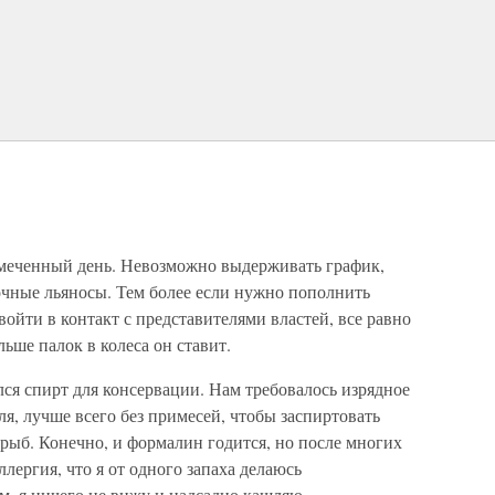
намеченный день. Невозможно выдерживать график,
очные льяносы. Тем более если нужно пополнить
войти в контакт с представителями властей, все равно
ьше палок в колеса он ставит.
лся спирт для консервации. Нам требовалось изрядное
я, лучше всего без примесей, чтобы заспиртовать
рыб. Конечно, и формалин годится, но после многих
ллергия, что я от одного запаха делаюсь
м, я ничего не вижу и надсадно кашляю.