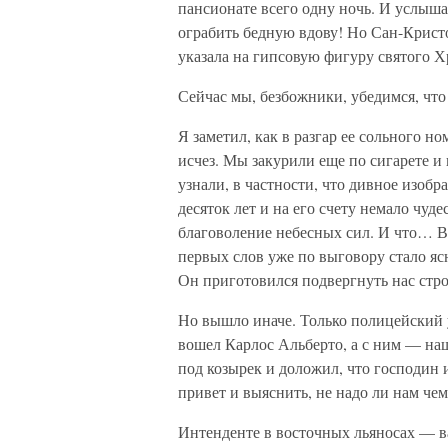
пансионате всего одну ночь. И услыша
ограбить бедную вдову! Но Сан-Кристо
указала на гипсовую фигуру святого Х
Сейчас мы, безбожники, убедимся, чт
Я заметил, как в разгар ее сольного н
исчез. Мы закурили еще по сигарете и
узнали, в частности, что дивное изоб
десяток лет и на его счету немало чуде
благоволение небесных сил. И что… В
первых слов уже по выговору стало яс
Он приготовился подвергнуть нас стр
Но вышло иначе. Только полицейский 
вошел Карлос Альберто, а с ним — на
под козырек и доложил, что господин 
привет и выяснить, не надо ли нам чем
Интенденте в восточных льяносах — в