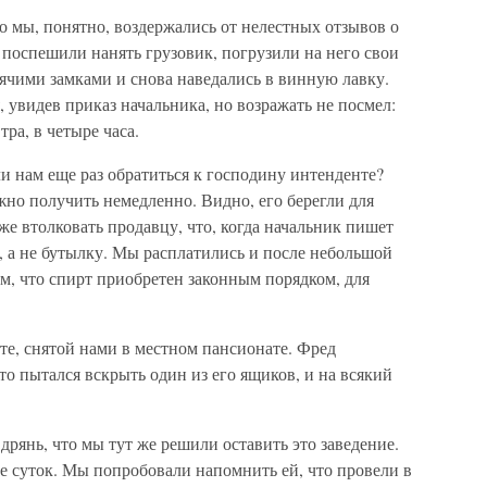
но мы, понятно, воздержались от нелестных отзывов о
о поспешили нанять грузовик, погрузили на него свои
чими замками и снова наведались в винную лавку.
 увидев приказ начальника, но возражать не посмел:
тра, в четыре часа.
ли нам еще раз обратиться к господину интенденте?
жно получить немедленно. Видно, его берегли для
же втолковать продавцу, что, когда начальник пишет
, а не бутылку. Мы расплатились и после небольшой
м, что спирт приобретен законным порядком, для
те, снятой нами в местном пансионате. Фред
то пытался вскрыть один из его ящиков, и на всякий
дрянь, что мы тут же решили оставить это заведение.
ое суток. Мы попробовали напомнить ей, что провели в