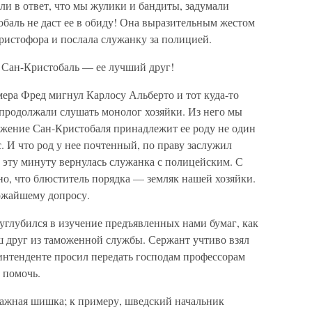
ли в ответ, что мы жулики и бандиты, задумали
баль не даст ее в обиду! Она выразительным жестом
ристофора и послала служанку за полицией.
о Сан-Кристобаль — ее лучший друг!
омера Фред мигнул Карлосу Альберто и тот куда-то
 продолжали слушать монолог хозяйки. Из него мы
ражение Сан-Кристобаля принадлежит ее роду не один
с. И что род у нее почтенный, по праву заслужил
 эту минуту вернулась служанка с полицейским. С
но, что блюститель порядка — земляк нашей хозяйки.
ожайшему допросу.
углубился в изучение предъявленных нами бумаг, как
ш друг из таможенной службы. Сержант учтиво взял
интенденте просил передать господам профессорам
 помочь.
ажная шишка; к примеру, шведский начальник