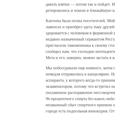
давать взятки — потом так и пойдет. И
ретировались и пошли в ближайшую ка
Кантина была полна посетителей. Мой
льяносах и приобрел здесь тьму друзей
здоровается с человеком в форменной 
недавно назначенный сержантом Ресгу
пригласили таможенника к своему стол
сообщил нам, что господин интенденте
Мета и его, наверно, можно застать в 
Мы побеседовали еще немного, затем с
немедля отправились в канцелярию. Н
аспиранта, у которого когда-то приним
экзаменатором, потому что встретил н
письменное распоряжение несговорчив
96-процентного спирта без каких-либо
незаконный сбыт спиртного приняли ог
городе есть подпольная винокурня. Отт