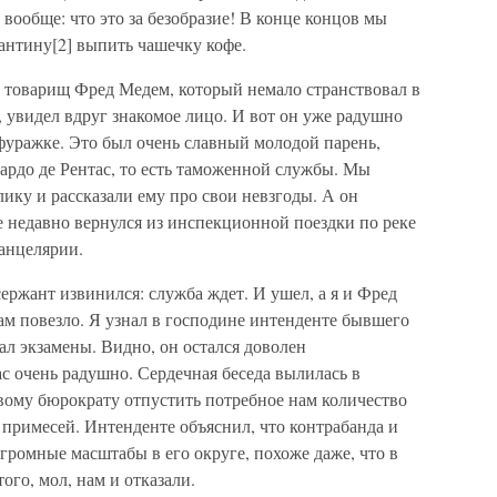
 вообще: что это за безобразие! В конце концов мы
нтину[2] выпить чашечку кофе.
 товарищ Фред Медем, который немало странствовал в
, увидел вдруг знакомое лицо. И вот он уже радушно
фуражке. Это был очень славный молодой парень,
ардо де Рентас, то есть таможенной службы. Мы
ику и рассказали ему про свои невзгоды. А он
 недавно вернулся из инспекционной поездки по реке
канцелярии.
ержант извинился: служба ждет. И ушел, а я и Фред
ам повезло. Я узнал в господине интенденте бывшего
ал экзамены. Видно, он остался доволен
ас очень радушно. Сердечная беседа вылилась в
ому бюрократу отпустить потребное нам количество
 примесей. Интенденте объяснил, что контрабанда и
ромные масштабы в его округе, похоже даже, что в
ого, мол, нам и отказали.