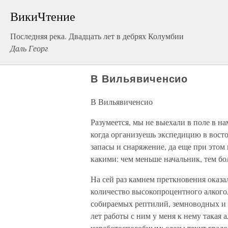
ВикиЧтение
Последняя река. Двадцать лет в дебрях Колумбии
Даль Георг
В Вильявиченсио
В Вильявиченсио
Разумеется, мы не выехали в поле в 
когда организуешь экспедицию в вост
запасы и снаряжение, да еще при этом 
какими: чем меньше начальник, тем бол
На сей раз камнем преткновения оказа
количество высокопроцентного алкогол
собираемых рептилий, земноводных и 
лет работы с ним у меня к нему такая а
неработоспособным: слезы текут градо