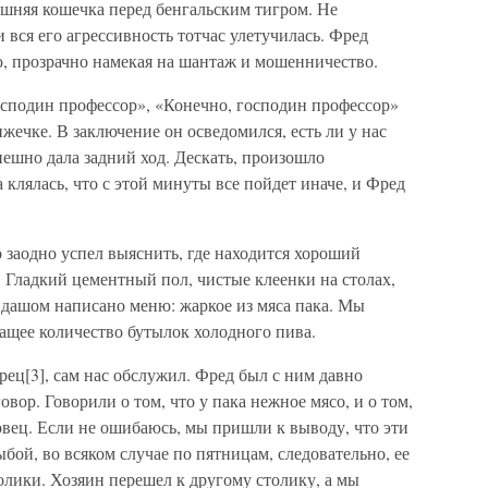
ашняя кошечка перед бенгальским тигром. Не
 вся его агрессивность тотчас улетучилась. Фред
, прозрачно намекая на шантаж и мошенничество.
осподин профессор», «Конечно, господин профессор»
жечке. В заключение он осведомился, есть ли у нас
пешно дала задний ход. Дескать, произошло
а клялась, что с этой минуты все пойдет иначе, и Фред
 заодно успел выяснить, где находится хороший
. Гладкий цементный пол, чистые клеенки на столах,
ндашом написано меню: жаркое из мяса пака. Мы
ащее количество бутылок холодного пива.
ец[3], сам нас обслужил. Фред был с ним давно
овор. Говорили о том, что у пака нежное мясо, и о том,
вец. Если не ошибаюсь, мы пришли к выводу, что эти
ыбой, во всяком случае по пятницам, следовательно, ее
олики. Хозяин перешел к другому столику, а мы