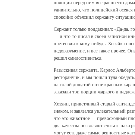
полиции перед ним все равно что дом
удивительно, что полицейский осекся и
спокойно объяснил сержанту ситуацию
Сержант только поддакивал: «Да-да, г
— и что-то писал в своей записной кни
претензии к кому-нибудь. Хозяйка пос
недоразумение, и все такое прочее. Он
решил смилостивиться.
Разыскивая сержанта, Карлос Альберто
ресторанчик, и мы пошли туда обедать
на голой дощатой стене красным кара
заказали три порции жаркого и надлеж
Хозяин, приветливый старый сантандер
знаком, и завязался увлекательный разг
что это животное — превосходный пло
два качества позволяют считать пака р
могут есть даже самые ревностные кат