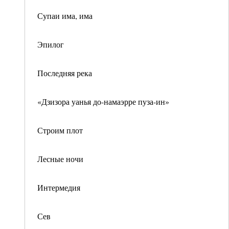
Супаи има, има
Эпилог
Последняя река
«Дзизора уанья до-намаэрре пуза-ин»
Строим плот
Лесные ночи
Интермедия
Сев