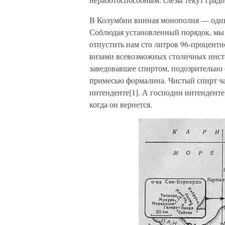
В Колумбии винная монополия — один 
Соблюдая установленный порядок, мы
отпустить нам сто литров 96-процентн
визами всевозможных столичных инста
заведовавшее спиртом, подозрительно 
примесью формалина. Чистый спирт ча
интенденте[1]. А господин интенденте
когда он вернется.