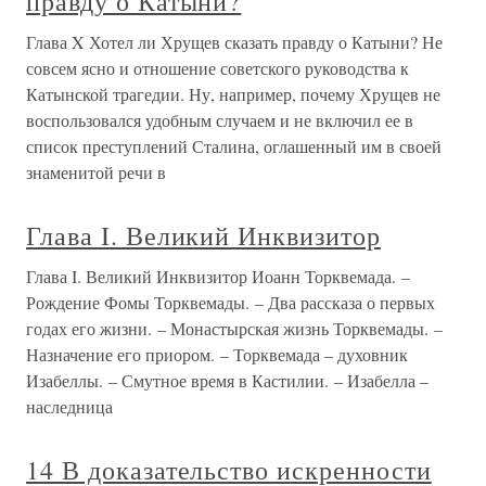
правду о Катыни?
Глава X Хотел ли Хрущев сказать правду о Катыни? Не
совсем ясно и отношение советского руководства к
Катынской трагедии. Ну, например, почему Хрущев не
воспользовался удобным случаем и не включил ее в
список преступлений Сталина, оглашенный им в своей
знаменитой речи в
Глава I. Великий Инквизитор
Глава I. Великий Инквизитор Иоанн Торквемада. –
Рождение Фомы Торквемады. – Два рассказа о первых
годах его жизни. – Монастырская жизнь Торквемады. –
Назначение его приором. – Торквемада – духовник
Изабеллы. – Смутное время в Кастилии. – Изабелла –
наследница
14 В доказательство искренности