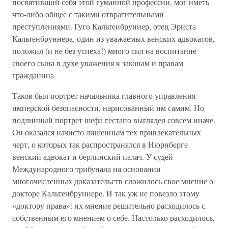
посвятивший себя этой гуманной профессии, мог иметь
что-либо общее с такими отвратительными
преступлениями. Гуго Кальтенбруннер, отец Эрнста
Кальтенбруннера, один из уважаемых венских адвокатов,
положил (и не без успеха!) много сил на воспитание
своего сына в духе уважения к законам и правам
гражданина.
Таков был портрет начальника главного управления
имперской безопасности, нарисованный им самим. Но
подлинный портрет шефа гестапо выглядел совсем иначе.
Он оказался начисто лишенным тех привлекательных
черт, о которых так распространялся в Нюрнберге
венский адвокат и берлинский палач. У судей
Международного трибунала на основании
многочисленных доказательств сложилось свое мнение о
докторе Кальтенбруннере. И так уж не повезло этому
«доктору права»: их мнение решительно расходилось с
собственным его мнением о себе. Настолько расходилось,