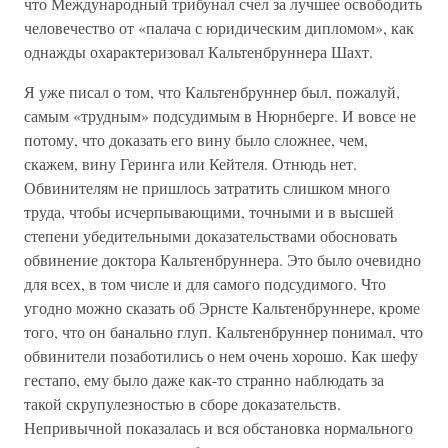
что Международный трибунал счел за лучшее освободить
человечество от «палача с юридическим дипломом», как
однажды охарактеризовал Кальтенбруннера Шахт.
Я уже писал о том, что Кальтенбруннер был, пожалуй,
самым «трудным» подсудимым в Нюрнберге. И вовсе не
потому, что доказать его вину было сложнее, чем,
скажем, вину Геринга или Кейтеля. Отнюдь нет.
Обвинителям не пришлось затратить слишком много
труда, чтобы исчерпывающими, точными и в высшей
степени убедительными доказательствами обосновать
обвинение доктора Кальтенбруннера. Это было очевидно
для всех, в том числе и для самого подсудимого. Что
угодно можно сказать об Эрнсте Кальтенбруннере, кроме
того, что он банально глуп. Кальтенбруннер понимал, что
обвинители позаботились о нем очень хорошо. Как шефу
гестапо, ему было даже как-то странно наблюдать за
такой скрупулезностью в сборе доказательств.
Непривычной показалась и вся обстановка нормального