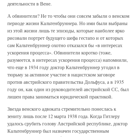
деятельности в Вене.
А обвинители? Не то чтобы они совсем забыли о венском
периоде жизни Кальтенбруннера. Но ими были выбраны
из этой жизни лишь те эпизоды, которые наиболее ярко
рисовали портрет будущего шефа гестапо и от которых
сам Кальтенбруннер охотно отказался бы «в интересах
ускорения процесса». Обвинители коротко (тоже,
разумеется, в интересах ускорения процесса) напомнили,
что еще в 1934 году доктор Кальтенбруннер угодил в
тюрьму за активное участие в нацистском заговоре
против австрийского правительства Дольфуса, а в 1935
году он, как один из руководителей австрийской СС, был
лишен права заниматься юридической практикой.
Звезда венского адвоката стремительно понеслась к
зениту лишь после 12 марта 1938 года. Когда Гитлеру
удалось срубить голову Австрийской республике, доктор
Кальтенбруннер был назначен государственным