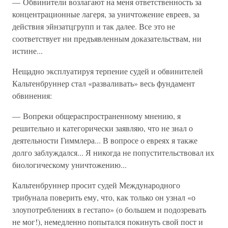
— Обвинители возлагают на меня ответственность за
концентрационные лагеря, за уничтожение евреев, за
действия эйнзатцгрупп и так далее. Все это не
соответствует ни предъявленным доказательствам, ни
истине...
Нещадно эксплуатируя терпение судей и обвинителей
Кальтенбруннер стал «разваливать» весь фундамент
обвинения:
— Вопреки общераспространенному мнению, я
решительно и категорически заявляю, что не знал о
деятельности Гиммлера... В вопросе о евреях я также
долго заблуждался... Я никогда не попустительствовал их
биологическому уничтожению...
Кальтенбруннер просит судей Международного
трибунала поверить ему, что, как только он узнал «о
злоупотреблениях в гестапо» (о большем и подозревать
не мог!), немедленно попытался покинуть свой пост и