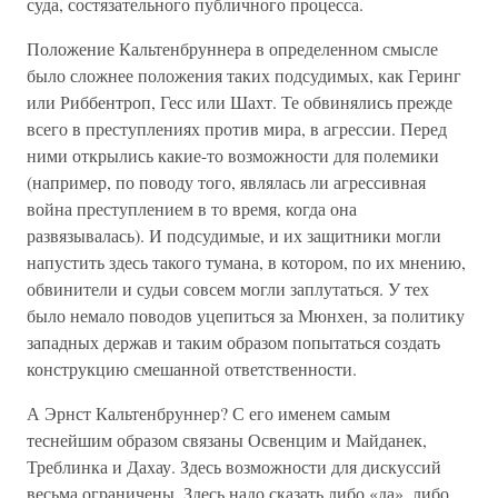
суда, состязательного публичного процесса.
Положение Кальтенбруннера в определенном смысле
было сложнее положения таких подсудимых, как Геринг
или Риббентроп, Гесс или Шахт. Те обвинялись прежде
всего в преступлениях против мира, в агрессии. Перед
ними открылись какие-то возможности для полемики
(например, по поводу того, являлась ли агрессивная
война преступлением в то время, когда она
развязывалась). И подсудимые, и их защитники могли
напустить здесь такого тумана, в котором, по их мнению,
обвинители и судьи совсем могли заплутаться. У тех
было немало поводов уцепиться за Мюнхен, за политику
западных держав и таким образом попытаться создать
конструкцию смешанной ответственности.
А Эрнст Кальтенбруннер? С его именем самым
теснейшим образом связаны Освенцим и Майданек,
Треблинка и Дахау. Здесь возможности для дискуссий
весьма ограничены. Здесь надо сказать либо «да», либо