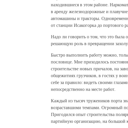
находившиеся в этом районе. Наркома
в аренду железнодорожные и плавучие
автомашины и тракторы. Одновременн
от станции Исакогорка до портового 
Надо ли говорить о том, что это была
решающую роль в превращении захолу
Быстро выполнить работу можно, только
пословице. Мне приходилось постоянно
строительстве новых причалов, на заво
общежитиях грузчиков, в гостях у вои
себе за правило: видеть своими глазам
непосредственно на месте работ.
Каждый из тысяч тружеников порта зна
возраставшими темпами. Огромный по
Пригодился опыт строительства полярн
партийную организацию, на большой к