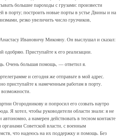
тывать большие пароходы с грузами: произвести
 в порту; построить новые порты в устье Двины и на
измами, резко увеличить число грузчиков,
 Анастасу Ивановичу Микояну. Он выслушал и сказал:
 одобряю. Приступайте к его реализации.
ь. Очень большая помощь, — ответил я.
елеграмме и сегодня же отправьте в мой адрес.
нно приступайте к намеченным работам в порту.
 возможности.
артии Огородникову и попросил его созвать наутро
да. Я хотел, чтобы руководители области знали: я не
 автономно, а намерен действовать в тесном контакте
и органами Советской власти, с военным
мств, что надеюсь на их поддержку и помощь. Без