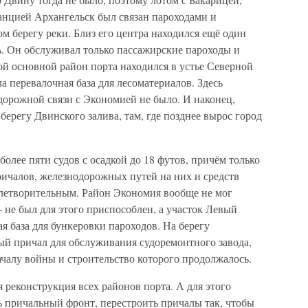
нцией Архангельск был связан пароходами и
ом берегу реки. Близ его центра находился ещё один
. Он обслуживал только пассажирские пароходы и
ой основной район порта находился в устье Северной
 перевалочная база для лесоматериалов. Здесь
одорожной связи с Экономией не было. И наконец,
берегу Двинского залива, там, где позднее вырос город
олее пяти судов с осадкой до 18 футов, причём только
ричалов, железнодорожных путей на них и средств
летворительным. Район Экономия вообще не мог
не был для этого приспособлен, а участок Левый
ая база для бункеровки пароходов. На берегу
ый причал для обслуживания судоремонтного завода,
ачалу войны и строительство которого продолжалось.
 реконструкция всех районов порта. А для этого
ь причальный фронт, перестроить причалы так, чтобы