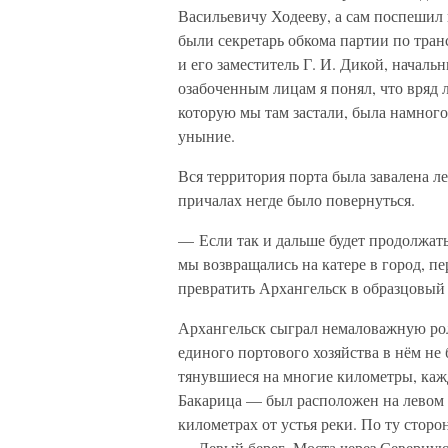
Васильевичу Ходееву, а сам поспешил
были секретарь обкома партии по тран
и его заместитель Г. И. Дикой, началь
озабоченным лицам я понял, что вряд 
которую мы там застали, была намного
уныние.
Вся территория порта была завалена ле
причалах негде было повернуться.
— Если так и дальше будет продолжать
мы возвращались на катере в город, 
превратить Архангельск в образцовый 
Архангельск сыграл немаловажную ро
единого портового хозяйства в нём не 
тянувшиеся на многие километры, каж
Бакарица — был расположен на левом б
километрах от устья реки. По ту сторо
— Левый берег. Моста через Северную 