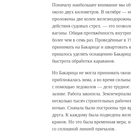
Поначалу наибольшее внимание мы обр
около двух километров. В октябре — н
проложены две колеи железнодорожных
действия судовых стрел, — это позвол
вагоны. Общая протяжённость внутри
более чем в семь раз. Проведённые в 
принимать на Бакарице и швартовать к
пришлось уделять оснащению Бакарицы
быстрота обработки караванов.
Но Бакарица не могла принимать океан
приближалась зима, а во время сильн
с помощью ледоколов — дело трудное
заливе. Работа закипела. Землечерпал
несколько тысяч строительных рабочи
ночью. Сначала были построены три в
друга. К каждому была подведена желе
кранов. Но это была временная мера, 
со сплошной линией причалов.