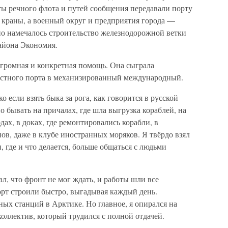
ты речного флота и путей сообщения передавали порту
 краны, а военный округ и предприятия города —
о намечалось строительство железнодорожной ветки
района Экономия.
 огромная и конкретная помощь. Она сыграла
стного порта в механизированный международный.
 если взять быка за рога, как говорится в русской
 бывать на причалах, где шла выгрузка кораблей, на
дах, в доках, где ремонтировались корабли, в
нов, даже в клубе иностранных моряков. Я твёрдо взял
и, где и что делается, больше общаться с людьми
л, что фронт не мог ждать, и работы шли все
рт строили быстро, выгадывая каждый день.
ых станций в Арктике. Но главное, я опирался на
оллектив, который трудился с полной отдачей.