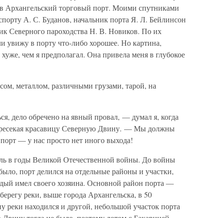
 в Архангельский торговый порт. Моими спутниками
спорту А. С. Буданов, начальник порта Я. Л. Бейлинсон
ник Северного пароходства Н. В. Новиков. По их
ли увижу в порту что-либо хорошее. Но картина,
 хуже, чем я предполагал. Она привела меня в глубокое
сом, металлом, различными грузами, тарой, на
ся, дело обречено на явный провал, — думал я, когда
пересекая красавицу Северную Двину. — Мы должны
порт — у нас просто нет иного выхода!
ль в годы Великой Отечественной войны. До войны
было, порт делился на отдельные районы и участки,
дый имел своего хозяина. Основной район порта —
ерегу реки, выше города Архангельска, в 50
ну реки находился и другой, небольшой участок порта
Двину тогда не было, поэтому лотом с Бакарицей,