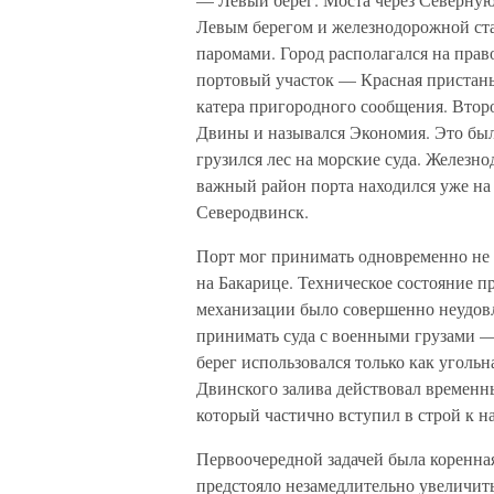
Левым берегом и железнодорожной ста
паромами. Город располагался на прав
портовый участок — Красная пристань
катера пригородного сообщения. Втор
Двины и назывался Экономия. Это была
грузился лес на морские суда. Железн
важный район порта находился уже на 
Северодвинск.
Порт мог принимать одновременно не б
на Бакарице. Техническое состояние п
механизации было совершенно неудов
принимать суда с военными грузами — 
берег использовался только как угольн
Двинского залива действовал временн
который частично вступил в строй к н
Первоочередной задачей была коренная
предстояло незамедлительно увеличит