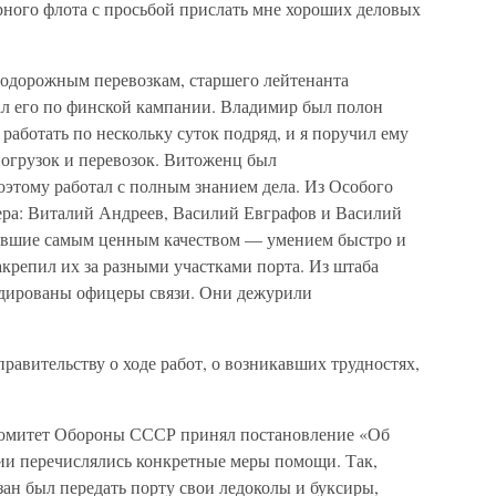
рного флота с просьбой прислать мне хороших деловых
одорожным перевозкам, старшего лейтенанта
л его по финской кампании. Владимир был полон
 работать по нескольку суток подряд, и я поручил ему
огрузок и перевозок. Витоженц был
этому работал с полным знанием дела. Из Особого
ера: Виталий Андреев, Василий Евграфов и Василий
давшие самым ценным качеством — умением быстро и
акрепил их за разными участками порта. Из штаба
ндированы офицеры связи. Они дежурили
равительству о ходе работ, о возникавших трудностях,
 Комитет Обороны СССР принял постановление «Об
ии перечислялись конкретные меры помощи. Так,
ан был передать порту свои ледоколы и буксиры,