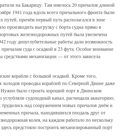
атили на Бакарицу. Там имелось 20 причалов длиной
оябре 1941 года вдоль всего причального фронта были
 путей, причём первый путь располагался в зоне
яло производить выгрузку с борта судна прямо в
портовых железнодорожных путей была увеличена
1942 году дноуглубительные работы дали возможность
 причалам суда с осадкой в 23 фута. Особое внимание
 средствами механизации — от этого зависела
ские корабли с большой осадкой. Кроме того,
ых холодов проводка кораблей по Северной Двине даже
. Нужно было строить хороший порт в Двинском
ки углубляли судоходный канал, расчищали акваторию;
х трудились над сооружением новых причалов днём и
ременных причала, находившихся поодаль друг от
знодорожная колея, на каждом работало по нескольку
и здесь предстояло построить механизированный порт