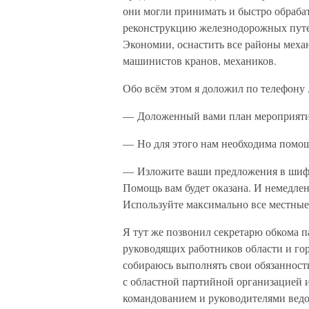
они могли принимать и быстро обраба
реконструкцию железнодорожных путей
Экономии, оснастить все районы механ
машинистов кранов, механиков.
Обо всём этом я доложил по телефону
— Доложенный вами план мероприятий
— Но для этого нам необходима помощ
— Изложите ваши предложения в шифрт
Помощь вам будет оказана. И немедле
Используйте максимально все местные
Я тут же позвонил секретарю обкома п
руководящих работников области и горо
собираюсь выполнять свои обязанности
с областной партийной организацией 
командованием и руководителями ведо