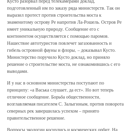
Кусто разорвал перед телекамерами доклад,
подготовленный им по заказу ряда министерств. Так он
выразил протест против строительства моста к
знаменитому острову Ре напротив Ла-Рошель. Остров Ре
имеет уникальную природу. Сообщение его с
континентом осуществляется с помощью паромов.
Нашествие автотуристов повлечет загазованность и
гибель островной фауны и флоры, – доказывал Кусто.
Министерство поручило Кусто доклад, но приняло
решение о строительстве моста, не ознакомившись с его
выводами.
И у нас в основном министерства поступают по
принципу: «а Васька слушает, да ест». Но вот теперь
отличное сообщение. Борьба общественности,
возглавляемая писателем С. Залыгиным, против поворота
северных рек завершилась успехом – принято
правительственное решение.
Вопросы экологии коснулись и космических орбит. На