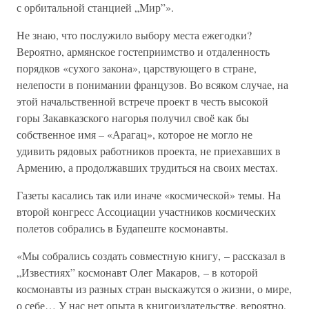
с орбитальной станцией „Мир”».
Не знаю, что послужило выбору места ежегодки?
Вероятно, армянское гостеприимство и отдаленность
порядков «сухого закона», царствующего в стране,
нелепости в понимании французов. Во всяком случае, на
этой начальственной встрече проект в честь высокой
горы Закавказского нагорья получил своё как бы
собственное имя – «Арагац», которое не могло не
удивить рядовых работников проекта, не приехавших в
Армению, а продолжавших трудиться на своих местах.
Газеты касались так или иначе «космической» темы. На
второй конгресс Ассоциации участников космических
полетов собрались в Будапеште космонавты.
«Мы собрались создать совместную книгу, – рассказал в
„Известиях” космонавт Олег Макаров, – в которой
космонавты из разных стран выскажутся о жизни, о мире,
о себе… У нас нет опыта в книгоиздательстве, вероятно,