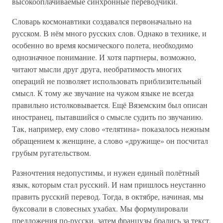
высокооплачиваемые синхронные переводчики.
Словарь космонавтики создавался первоначально на
русском. В нём много русских слов. Однако в технике, и
особенно во время космического полета, необходимо
однозначное понимание. И хотя партнеры, возможно,
читают мысли друг друга, необратимость многих
операций не позволяет использовать приблизительный
смысл. К тому же звучание на чужом языке не всегда
правильно истолковывается. Ещё Вяземским был описан
иностранец, пытавшийся о смысле судить по звучанию.
Так, например, ему слово «телятина» показалось нежным
обращением к женщине, а слово «дружище» он посчитал
грубым ругательством.
Разночтения недопустимы, и нужен единый полётный
язык, которым стал русский. И нам пришлось неустанно
править русский перевод. Тогда, в октябре, начиная, мы
буксовали в словесных ухабах. Мы формулировали
предложения по-русски, затем французы брались за текст,