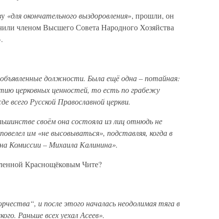
ву
«для окончательного выздоровления
», прошли, он
начили членом Высшего Совета Народного Хозяйства
.
 объявленные должности. Была ещё одна – потайная:
ятию церковных ценностей, то есть по грабежу
е всего Русской Православной церкви.
ольшинстве своём она состояла из лиц отнюдь не
повелел им «не высовываться», подставляя, когда в
ена Комиссии – Михаила Калинина».
авленной Краснощёковым Чите?
орчества“, и после этого началась неодолимая тяга в
ого. Раньше всех уехал Асеев».