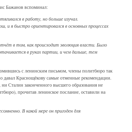
ис Бажанов вспоминал:
тягивался в работу, но больше изучал.
ш, и я быстро ориентировался в основных процессах
 отчёт в том, как происходит эволюция власти. Было
дотачивается в руках партии, и чем дальше, тем
акомившись с ленинским письмом, члены политбюро так
но давал Краснощёкову самые отменные рекомендации.
, ни Сталин законченного высшего образования не
тбюро), прочитав ленинское послание, оставили на
омненно. В какой мере он пригоден для