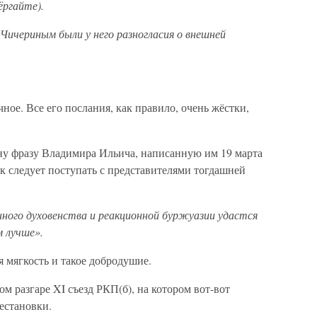
ёргайте).
ичериным были у него разногласия о внешней
ое. Все его послания, как правило, очень жёстки,
ну фразу Владимира Ильича, написанную им 19 марта
ак следует поступать с представителями тогдашней
ного духовенства и реакционной буржуазии удастся
м лучше».
я мягкость и такое добродушие.
м разгаре XI съезд РКП(б), на котором вот-вот
естановки.