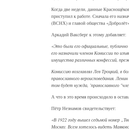
Когда две недели, данные Краснощёко
приступил к работе. Сначала его наз
(ВСНХ) и главой общества «Добролёт»
Аркадий Ваксберг к этому добавляет:
«Это были его официальные, публично
его назначили членом Комиссии по изъ
имущества различных конфессий, прежд
Комиссию возглавлял Лев Троцкий, в б
православного вероисповедания. Ленин 
том будет нужда, ’православного "чл
А что в это время происходило в ост
Пётр Незнамов свидетельствует:
«В 1922 году вышел седьмой номер „Тв
Москву. Всем хотелось видеть Маяковск