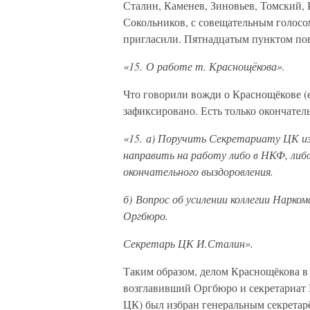
Сталин, Каменев, Зиновьев, Томский,
Сокольников, с совещательным голосо
пригласили. Пятнадцатым пунктом пов
«15. О работе т. Краснощёкова».
Что говорили вожди о Краснощёкове (е
зафиксировано. Есть только окончател
«15. а) Поручить Секретариату ЦК из
направить на работу либо в НКФ, либо
окончательного выздоровления.
б) Вопрос об усилении коллегии Нарко
Оргбюро.
Секретарь ЦК И.Сталин».
Таким образом, делом Краснощёкова в 
возглавивший Оргбюро и секретариат Ц
ЦК) был избран генеральным секретар