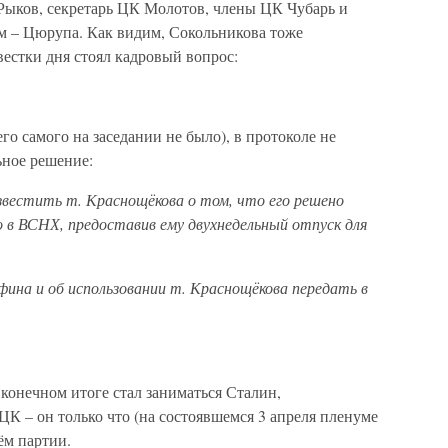
 Рыков, секретарь ЦК Молотов, члены ЦК Чубарь и
м – Цюрупа. Как видим, Сокольникова тоже
естки дня стоял кадровый вопрос:
го самого на заседании не было), в протоколе не
ьное решение:
вестить т. Краснощёкова о том, что его решено
 в ВСНХ, предоставив ему двухнедельный отпуск для
мфина и об использовании т. Краснощёкова передать в
конечном итоге стал заниматься Сталин,
К – он только что (на состоявшемся 3 апреля пленуме
ём партии.