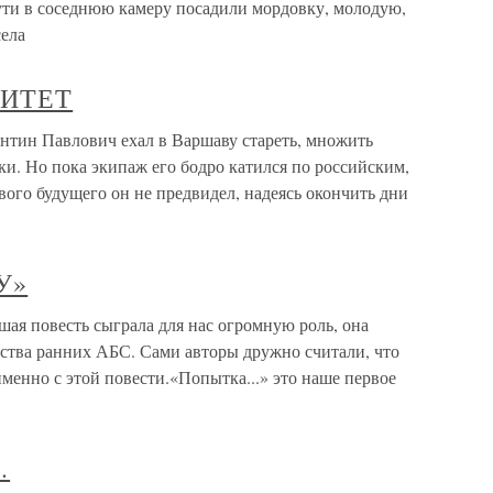
пути в соседнюю камеру посадили мордовку, молодую,
села
ИТЕТ
 Павлович ехал в Варшаву стареть, множить
ки. Но пока экипаж его бодро катился по российским,
вого будущего он не предвидел, надеясь окончить дни
У»
 повесть сыграла для нас огромную роль, она
ества ранних АБС. Сами авторы дружно считали, что
енно с этой повести.«Попытка...» это наше первое
…