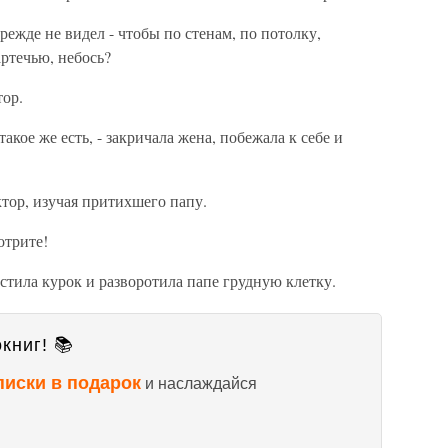
режде не видел - чтобы по стенам, по потолку,
ртечью, небось?
тор.
такое же есть, - закричала жена, побежала к себе и
ктор, изучая притихшего папу.
отрите!
стила курок и разворотила папе грудную клетку.
книг! 📚
писки в подарок
и наслаждайся