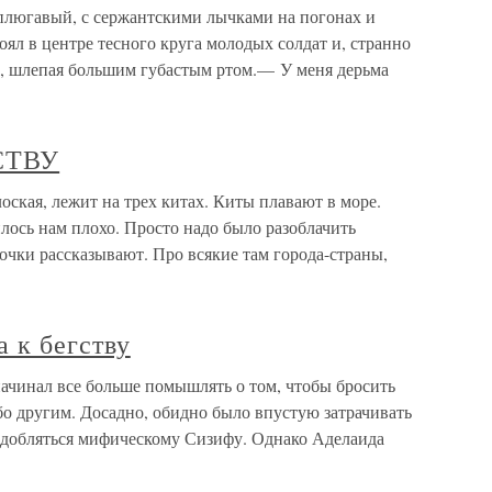
плюгавый, с сержантскими лычками на погонах и
оял в центре тесного круга молодых солдат и, странно
ил, шлепая большим губастым ртом.— У меня дерьма
СТВУ
я, лежит на трех китах. Киты плавают в море.
илось нам плохо. Просто надо было разоблачить
зочки рассказывают. Про всякие там города-страны,
 к бегству
ачинал все больше помышлять о том, чтобы бросить
бо другим. Досадно, обидно было впустую затрачивать
подобляться мифическому Сизифу. Однако Аделаида