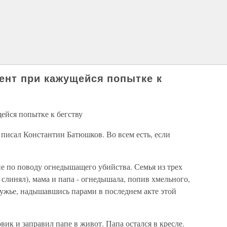
ент при кажущейся попытке к
ейся попытке к бегству
, писал Константин Батюшков. Во всем есть, если
е по поводу огнедышащего убийства. Семья из трех
 слинял), мама и папа - огнедышала, попив хмельного,
 ружье, надышавшись парами в последнем акте этой
ик и заправил папе в живот. Папа остался в кресле.