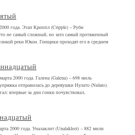
сятый
000 года. Этап Криппл (Cripple) – Руби
 Это не самый сложный, но зато самый протяженный
еликой реки Юкон. Гонщики проходят его в среднем
иннадцатый
арта 2000 года. Галена (Galena) – 698 миль
пряжка отправилась до деревушки Нулато (Nulato).
гал: впервые за дни гонки почувствовал,
енадцатый
рта 2000 года. Уналаклит (Unalakleet) – 882 мили