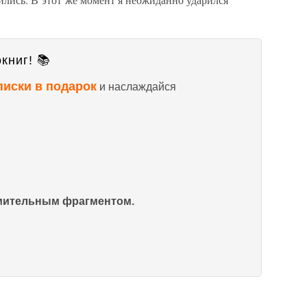
.
книг! 📚
писки в подарок
и наслаждайся
омительным фрагментом.