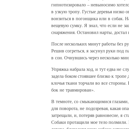
гипнотизировало – невыносимо хотелос
в узкую тропу. Густые деревья низко о
вонзиться в погонщика или в собак. 
вещевую сумку. Я знал, что если не за
снаряжения. Остановил нарты, достал 
После нескольких минут работы без ру
Решив согреться, я засунул руки под п
в сон. Очнувшись через несколько мину
Упряжка набрала ход, и тут едва не с
задела боком стоявшее близко к тропе д
клочья ткани торчали во все стороны. 
бок не травмирован».
В темноте, со смыкающимися глазами, 
для поворота, не подозревая, какая оп
затрещали, и, потеряв равновесие, я с
Собаки протащили мое тело полмили. 
дерева, благодаря чему собаки остано