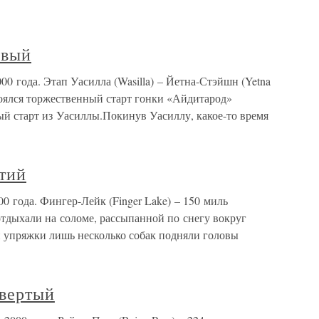
рвый
00 года. Этап Уасилла (Wasilla) – Йетна-Стэйшн (Yetna
стоялся торжественный старт гонки «Айдитарод»
ый старт из Уасиллы.Покинув Уасиллу, какое-то время
етий
0 года. Фингер-Лейк (Finger Lake) – 150 миль
тдыхали на соломе, рассыпанной по снегу вокруг
 упряжки лишь несколько собак подняли головы
твертый