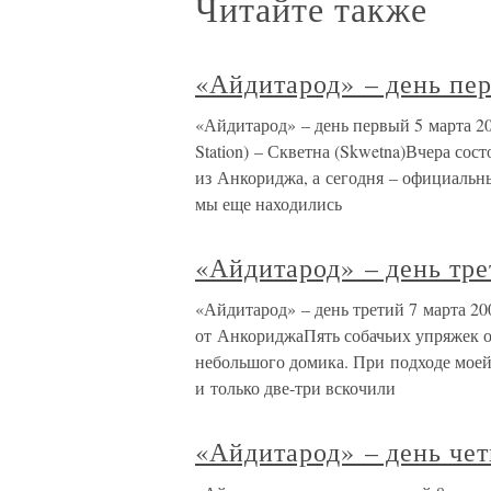
Читайте также
«Айдитарод» – день пе
«Айдитарод» – день первый 5 марта 20
Station) – Скветна (Skwetna)Вчера со
из Анкориджа, а сегодня – официальн
мы еще находились
«Айдитарод» – день тр
«Айдитарод» – день третий 7 марта 200
от АнкориджаПять собачьих упряжек о
небольшого домика. При подходе моей
и только две-три вскочили
«Айдитарод» – день че