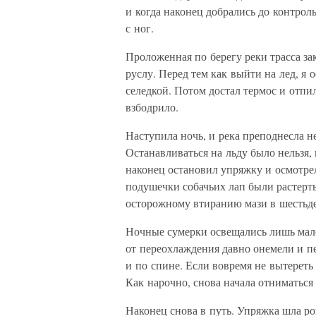
и когда наконец добрались до контрол
с ног.
Проложенная по берегу реки трасса з
руслу. Перед тем как выйти на лед, я
селедкой. Потом достал термос и отпил
взбодрило.
Наступила ночь, и река преподнесла н
Останавливаться на льду было нельзя, 
наконец остановил упряжку и осмотрел
подушечки собачьих лап были растерт
осторожному втиранию мази в шестьде
Ночные сумерки освещались лишь мал
от переохлаждения давно онемели и пе
и по спине. Если вовремя не вытереть 
Как нарочно, снова начала отниматься
Наконец снова в путь. Упряжка шла ро