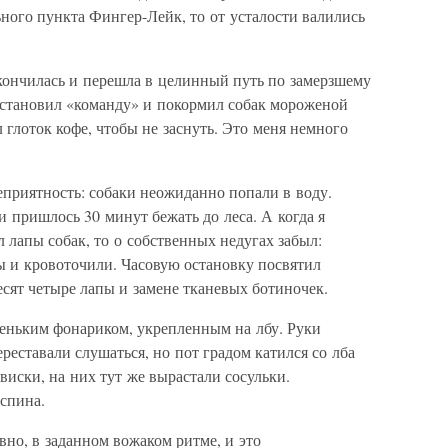
ьного пункта Фингер-Лейк, то от усталости валились
акончилась и перешла в целинный путь по замерзшему
 остановил «команду» и покормил собак мороженой
 глоток кофе, чтобы не заснуть. Это меня немного
еприятность: собаки неожиданно попали в воду.
и пришлось 30 минут бежать до леса. А когда я
 лапы собак, то о собственных недугах забыл:
ы и кровоточили. Часовую остановку посвятил
сят четыре лапы и замене тканевых ботиночек.
еньким фонариком, укрепленным на лбу. Руки
реставали слушаться, но пот градом катился со лба
виски, на них тут же вырастали сосульки.
 спина.
вно, в заданном вожаком ритме, и это