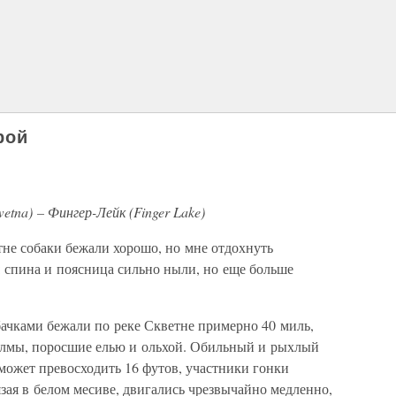
рой
tna) – Фингер-Лейк (Finger Lake)
тне собаки бежали хорошо, но мне отдохнуть
: спина и поясница сильно ныли, но еще больше
ачками бежали по реке Скветне примерно 40 миль,
холмы, поросшие елью и ольхой. Обильный и рыхлый
 может превосходить 16 футов, участники гонки
язая в белом месиве, двигались чрезвычайно медленно,