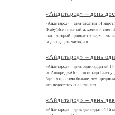
«Айдитарод» – день де
«Айдитарод» – день десятый 14 марта 2
(Ruby)Все та же тайга, холмы и снег.
этап, который приводит к верховьям в
за двенадцать часов, а я
«Айдитарод» – день од
«Айдитарод» – день одиннадцатый 15 м
от АнкориджаОставив позади Галену, у
Здесь я простоял больше, чем предпола
что недостаток сна начинает
«Айдитарод» – день дв
«Айдитарод» – день двенадцатый 16 ма