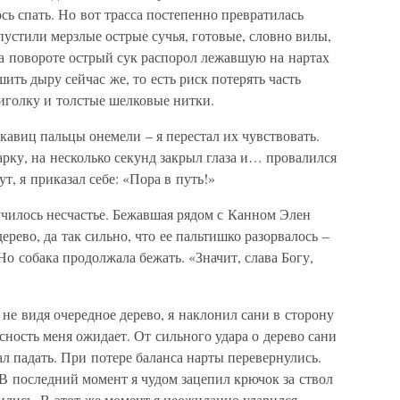
ь спать. Но вот трасса постепенно превратилась
пустили мерзлые острые сучья, готовые, словно вилы,
На повороте острый сук распорол лежавшую на нартах
шить дыру сейчас же, то есть риск потерять часть
иголку и толстые шелковые нитки.
кавиц пальцы онемели – я перестал их чувствовать.
арку, на несколько секунд закрыл глаза и… провалился
т, я приказал себе: «Пора в путь!»
лучилось несчастье. Бежавшая рядом с Канном Элен
ерево, да так сильно, что ее пальтишко разорвалось –
Но собака продолжала бежать. «Значит, слава Богу,
не видя очередное дерево, я наклонил сани в сторону
асность меня ожидает. От сильного удара о дерево сани
тал падать. При потере баланса нарты перевернулись.
В последний момент я чудом зацепил крючок за ствол
вились. В этот же момент я неожиданно ударился