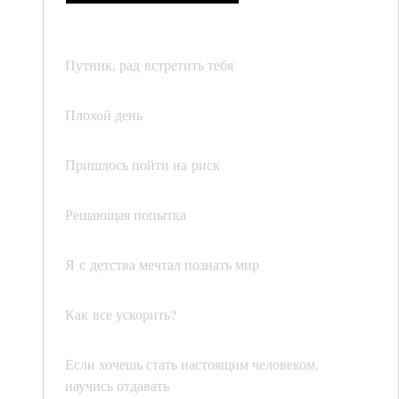
Путник, рад встретить тебя
Плохой день
Пришлось пойти на риск
Решающая попытка
Я с детства мечтал познать мир
Как все ускорить?
Если хочешь стать настоящим человеком,
научись отдавать