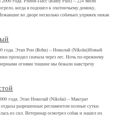
2000 года. Рэйни-Пасс (Rainy Pass) – 224 мили
грело, когда я подошел к охотничьему домику,
Лежавшие во дворе несколько собачьих упряжек никак
тый
0 года. Этап Рон (Rohn) – Николай (Nikolai)Новый
гонки проходил сначала через лес. Ночь по-прежнему
еверными огнями тишине мы бежали навстречу
стой
000 года. Этап Николай (Nikolai) – Макграт
я отдыха разрешенные регламентом полные сутки.
ась из сил. Ветеринар осмотрел собак и нашел их