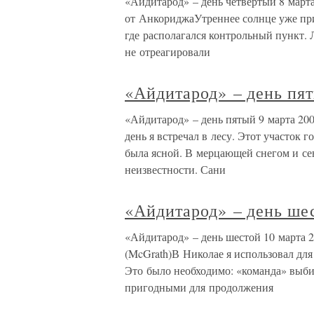
«Айдитарод» – день четвертый 8 марта 
от АнкориджаУтреннее солнце уже при
где располагался контрольный пункт. 
не отреагировали
«Айдитарод» – день пя
«Айдитарод» – день пятый 9 марта 200
день я встречал в лесу. Этот участок 
была ясной. В мерцающей снегом и с
неизвестности. Сани
«Айдитарод» – день ше
«Айдитарод» – день шестой 10 марта 2
(McGrath)В Николае я использовал дл
Это было необходимо: «команда» выбил
пригодными для продолжения