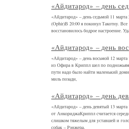
«Айдитарод» – день се
«Айдитарод» – день седьмой 11 марта 
(Ophir)В 20:00 я покинул Такотну. Все
восстановилось бодрое настроение. Уд
«Айдитарод» – день во
«Айдитарод» – день восьмой 12 марта 
из Офира в Криппл шел по подножьям х
пути надо было найти маленький доми
миль позади,
«Айдитарод» – день де
«Айдитарод» – день девятый 13 марта 
от АнкориджаКриппл считается середи
слишком тяжелым для уставшей и гол
собак – Рэнжера,