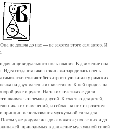
Она не дошла до нас — не захотел этого сам автор. И
е.
но для индивидуального пользования. В движение она
. Идея создания такого экипажа зародилась очень
м самокатки считают бесхитростную каталку римских
ощечка на двух маленьких колесиках. К ней приделана
опорой руке и рулем. На таких тележках ездили
отталкиваясь от земли другой. К счастью для детей,
пели никаких изменений, и сейчас на них с грохотом
-то принцип использования мускульной силы для
Потом уже додумались до самокаток; после них и до
а экипажей, приводимых в движение мускульной силой