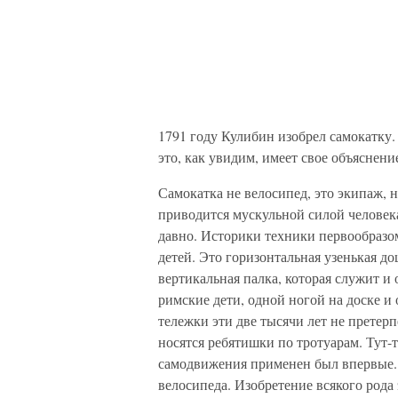
1791 году Кулибин изобрел самокатку. 
это, как увидим, имеет свое объяснени
Самокатка не велосипед, это экипаж, 
приводится мускульной силой человека
давно. Историки техники первообразо
детей. Это горизонтальная узенькая д
вертикальная палка, которая служит и 
римские дети, одной ногой на доске и 
тележки эти две тысячи лет не претер
носятся ребятишки по тротуарам. Тут
самодвижения применен был впервые. 
велосипеда. Изобретение всякого род