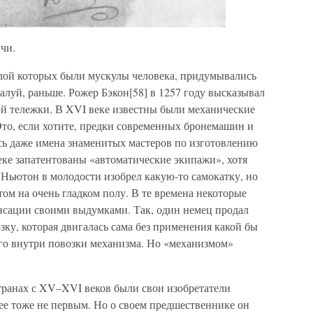
нчи.
лой которых были мускулы человека, придумывались
алуй, раньше. Рожер Бэкон[58] в 1257 году высказывал
ой тележки. В XVI веке известны были механические
то, если хотите, предки современных бронемашин и
сь даже имена знаменитых мастеров по изготовлению
еке запатентованы «автоматические экипажи», хотя
 Ньютон в молодости изобрел какую-то самокатку, но
том на очень гладком полу. В те времена некоторые
нсации своими выдумками. Так, один немец продал
ку, которая двигалась сама без применения какой бы
ого внутри повозки механизма. Но «механизмом»
.
транах с XV–XVI веков были свои изобретатели
ее тоже не первым. Но о своем предшественнике он