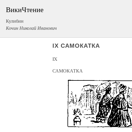
ВикиЧтение
Кулибин
Кочин Николай Иванович
IX САМОКАТКА
IX
САМОКАТКА