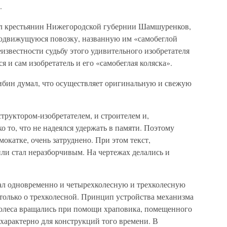
.
л крестьянин Нижегородской губернии Шамшуренков,
модвижущуюся повозку, названную им «самобеглой
известности судьбу этого удивительного изобретателя
лся и сам изобретатель и его «самобеглая коляска».
ибин думал, что осуществляет оригинальную и свежую
труктором-изобретателем, и строителем и,
ко то, что не надеялся удержать в памяти. Поэтому
мокатке, очень затруднено. При этом текст,
ли стал неразборчивым. На чертежах делались и
ал одновременно и четырехколесную и трехколесную
олько о трехколесной. Принцип устройства механизма
 колеса вращались при помощи храповика, помещенного
 характерно для конструкций того времени. В