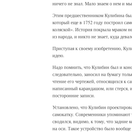
ничего не знал. Мало знаем о нем и мы
Этим предшественником Кулибина бы
который еще в 1752 году построил са
коляской». История покрыла мраком не
из народа, и никто не знает, куда дева
Приступая к своему изобретению, Кул
идею.
Надо помнить, что Кулибин был и конс
следовательно, заносил на бумагу толь
чтение его чертежей, относящихся к са
написанный карандашом, или стерся, и
посторонние записи.
Установлено, что Кулибин проектиров
самокатку. Современники упоминают т
сводился, видимо, к тому, что задние
на оси. Такое устройство было вообще