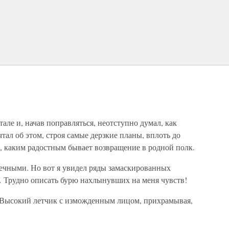
тале и, начав поправляться, неотступно думал, как
чтал об этом, строя самые дерзкие планы, вплоть до
т, каким радостным бывает возвращение в родной полк.
ечными. Но вот я увидел ряды замаскированных
 Трудно описать бурю нахлынувших на меня чувств!
 Высокий летчик с изможденным лицом, прихрамывая,