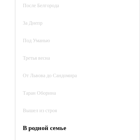
После Белгорода
За Днепр
Под Уманью
Третья весна
От Львова до Сандомира
Таран Оборина
Вышел из строя
В родной семье