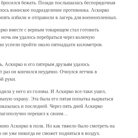
 бросился бежать. Позади послышалась беспорядочная
алось воинское подразделение противника. Аскирко
 опять избили и отправили в лагерь для военнопленных.
рко вместе с верным товарищем стал готовить
ночь им удалось перебраться через колючую
ни успели пройти около пятнадцати километров.
ь, Аскирко и его пятерым друзьям удалось
т раз он кончился неудачно. Очнулся летчик в
ой руки.
дила у него из головы. И Аскирко все-таки ушел,
ьную охрану. Эта была его пятая попытка вырваться
оказалась и последней. Через пять дней Аскирко
благополучно перешел к своим…
нию Аскирко в полк. Но как тяжело было смотреть на
о он уже никогда не сможет подняться в воздух.