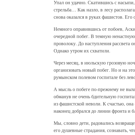
Упал он удачно. Скатившись с насыпи,
стрельба… Как назло, в лесу располаг
снова оказался в руках фашистов. Его
Немного оправившись от побоев, Аски
очередной побег. В темную ненастную 
проволоку. До наступления рассвета о
Однако утром их схватили.
Через месяц, в июльскую грозовую ноч
организовать новый побег. Но и на это
румынском полевом госпитале без лев
А мысль о побеге по-прежнему не выхо
обманув не очень бдительную госпитал
из фашистской неволи. К счастью, она 
наконец добрался до линии фронта и 
Мы, словно дети, радовались возвраще
его душевные страдания, сознавать, чт