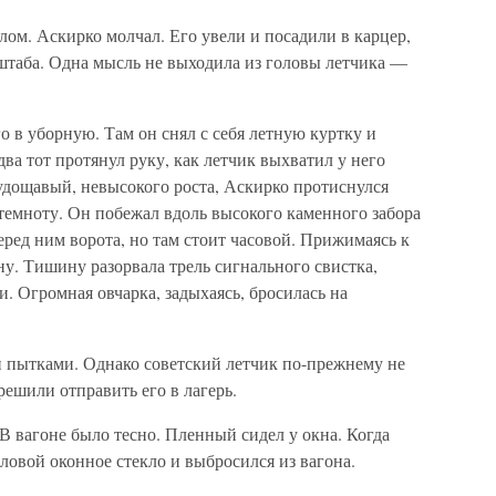
лом. Аскирко молчал. Его увели и посадили в карцер,
 штаба. Одна мысль не выходила из головы летчика —
 в уборную. Там он снял с себя летную куртку и
ва тот протянул руку, как летчик выхватил у него
удощавый, невысокого роста, Аскирко протиснулся
 темноту. Он побежал вдоль высокого каменного забора
еред ним ворота, но там стоит часовой. Прижимаясь к
ну. Тишину разорвала трель сигнального свистка,
. Огромная овчарка, задыхаясь, бросилась на
и пытками. Однако советский летчик по-прежнему не
решили отправить его в лагерь.
 вагоне было тесно. Пленный сидел у окна. Когда
ловой оконное стекло и выбросился из вагона.