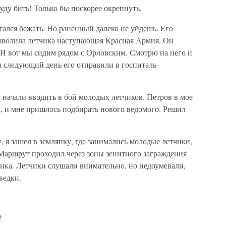
уду бить! Только бы поскорее окрепнуть.
ался бежать. Но раненный далеко не уйдешь. Его
ызволила летчика наступающая Красная Армия. Он
. И вот мы сидим рядом с Орловским. Смотрю на него и
На следующий день его отправили в госпиталь
ачали вводить в бой молодых летчиков. Петров в мое
ы, и мне пришлось подбирать нового ведомого. Решил
, я зашел в землянку, где занимались молодые летчики,
 Маршрут проходил через зоны зенитного заграждения
ника. Летчики слушали внимательно, но недоумевали,
ведки.
?