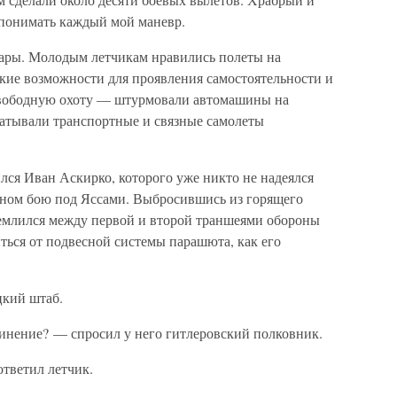
 понимать каждый мой маневр.
пары. Молодым летчикам нравились полеты на
кие возможности для проявления самостоятельности и
свободную охоту — штурмовали автомашины на
ватывали транспортные и связные самолеты
лся Иван Аскирко, которого уже никто не надеялся
шном бою под Яссами. Выбросившись из горящего
землился между первой и второй траншеями обороны
ться от подвесной системы парашюта, как его
цкий штаб.
инение? — спросил у него гитлеровский полковник.
тветил летчик.