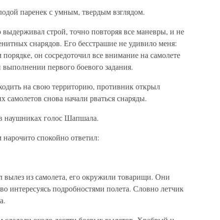
дой паренек с умным, твердым взглядом.
 выдерживал строй, точно повторяя все маневры, и не
енитных снарядов. Его бесстрашие не удивило меня:
м порядке, он сосредоточил все внимание на самолете
и выполнении первого боевого задания.
ыходить на свою территорию, противник открыл
 самолетов снова начали рваться снаряды.
в наушниках голос Шапшала.
м нарочито спокойно ответил:
 вылез из самолета, его окружили товарищи. Они
во интересуясь подробностями полета. Словно летчик
а.
 сделали около десяти боевых вылетов. Храбрый и