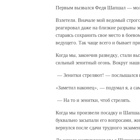
Первым вызвался Федя Шапшал — моло
Взлетели. Вначале мой ведомый строго
реагировал даже на близкие разрывы з
стараясь сохранить свое место в боево
ведущего. Так чаще всего и бывает пр
Когда мы, закончив разведку, стали в
сильный зенитный огонь. Вокруг наших
— Зенитки стреляют! — послышался 
«Заметил наконец», — подумал я, а са
— На то и зенитки, чтоб стрелять.
Когда мы произвели посадку и Шапшал
буквально засыпали его вопросами, жи
вернулся после сдачи трудного экзамен
До начала наступления мы с Шапшалом