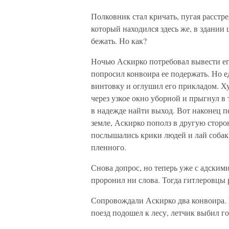
Полковник стал кричать, пугая расстре
который находился здесь же, в здании
бежать. Но как?
Ночью Аскирко потребовал вывести его
попросил конвоира ее подержать. Но ед
винтовку и оглушил его прикладом. Х
через узкое окно уборной и прыгнул в
в надежде найти выход. Вот наконец п
земле, Аскирко пополз в другую сторо
послышались крики людей и лай собаки
пленного.
Снова допрос, но теперь уже с адским
проронил ни слова. Тогда гитлеровцы 
Сопровождали Аскирко два конвоира. В
поезд подошел к лесу, летчик выбил го