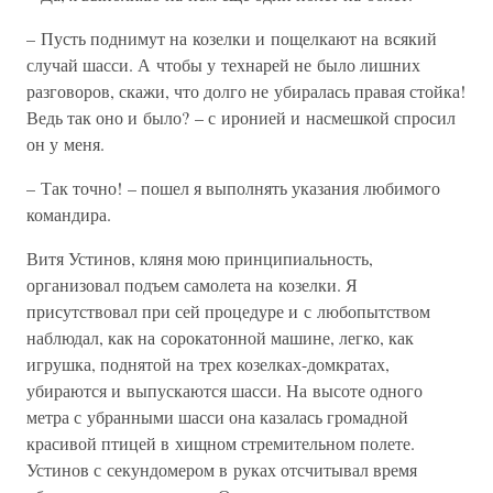
– Пусть поднимут на козелки и пощелкают на всякий
случай шасси. А чтобы у технарей не было лишних
разговоров, скажи, что долго не убиралась правая стойка!
Ведь так оно и было? – с иронией и насмешкой спросил
он у меня.
– Так точно! – пошел я выполнять указания любимого
командира.
Витя Устинов, кляня мою принципиальность,
организовал подъем самолета на козелки. Я
присутствовал при сей процедуре и с любопытством
наблюдал, как на сорокатонной машине, легко, как
игрушка, поднятой на трех козелках-домкратах,
убираются и выпускаются шасси. На высоте одного
метра с убранными шасси она казалась громадной
красивой птицей в хищном стремительном полете.
Устинов с секундомером в руках отсчитывал время