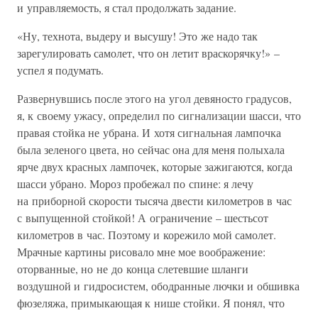
и управляемость, я стал продолжать задание.
«Ну, технота, выдеру и высушу! Это же надо так
зарегулировать самолет, что он летит враскорячку!» –
успел я подумать.
Развернувшись после этого на угол девяносто градусов,
я, к своему ужасу, определил по сигнализации шасси, что
правая стойка не убрана. И хотя сигнальная лампочка
была зеленого цвета, но сейчас она для меня полыхала
ярче двух красных лампочек, которые зажигаются, когда
шасси убрано. Мороз пробежал по спине: я лечу
на приборной скорости тысяча двести километров в час
с выпущенной стойкой! А ограничение – шестьсот
километров в час. Поэтому и корежило мой самолет.
Мрачные картины рисовало мне мое воображение:
оторванные, но не до конца слетевшие шланги
воздушной и гидросистем, ободранные лючки и обшивка
фюзеляжа, примыкающая к нише стойки. Я понял, что