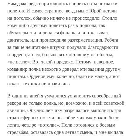
Нам даже редко приходилось спорить из-за нехватки
полетов. И самое странное: когда мы с Юрой летали
на потолок, обычно ничего не происходило. Стоило
кому-либо другому полететь раз в полгода, так
обязательно или лопался фонарь, или отказывал
двигатель, или происходила разгерметизация. Ребята
за такие нештатные штучки получали благодарности
и ордена, а нам, больше всех летавшим на облеты,
«не везло». Вот такой парадокс. Потому, наверное,
командир полка неохотно доверял эти задания другим
пилотам. Орденов ему, конечно, было не жалко, а вот
отказы техники не нравились.
В один из дней я умудрился установить своеобразный
рекорд не только полка, но, возможно, и всей советской
авиации. Обычно летчику разрешалось выполнять три
стратосферных полета, но «облетчикам» можно было
летать четыре «потолка». Полк готовился к боевым
стрельбам, оставалась одна летная смена, и мне выпала