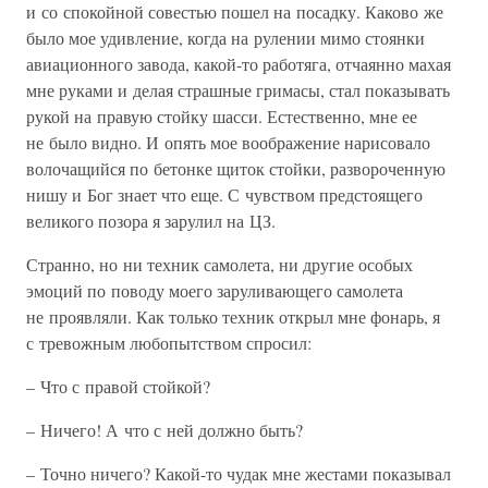
и со спокойной совестью пошел на посадку. Каково же
было мое удивление, когда на рулении мимо стоянки
авиационного завода, какой-то работяга, отчаянно махая
мне руками и делая страшные гримасы, стал показывать
рукой на правую стойку шасси. Естественно, мне ее
не было видно. И опять мое воображение нарисовало
волочащийся по бетонке щиток стойки, развороченную
нишу и Бог знает что еще. С чувством предстоящего
великого позора я зарулил на ЦЗ.
Странно, но ни техник самолета, ни другие особых
эмоций по поводу моего заруливающего самолета
не проявляли. Как только техник открыл мне фонарь, я
с тревожным любопытством спросил:
– Что с правой стойкой?
– Ничего! А что с ней должно быть?
– Точно ничего? Какой-то чудак мне жестами показывал