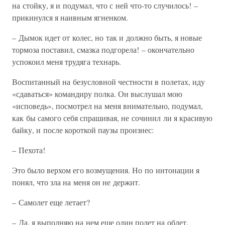
на стойку, я и подумал, что с ней что-то случилось! –
прикинулся я наивным ягненком.
– Дымок идет от колес, но так и должно быть, я новые
тормоза поставил, смазка подгорела! – окончательно
успокоил меня трудяга технарь.
Воспитанный на безусловной честности в полетах, иду
«сдаваться» командиру полка. Он выслушал мою
«исповедь», посмотрел на меня внимательно, подумал,
как бы самого себя спрашивая, не сочинил ли я красивую
байку, и после короткой паузы произнес:
– Пехота!
Это было верхом его возмущения. Но по интонации я
понял, что зла на меня он не держит.
– Самолет еще летает?
– Да, я выполняю на нем еще один полет на облет.