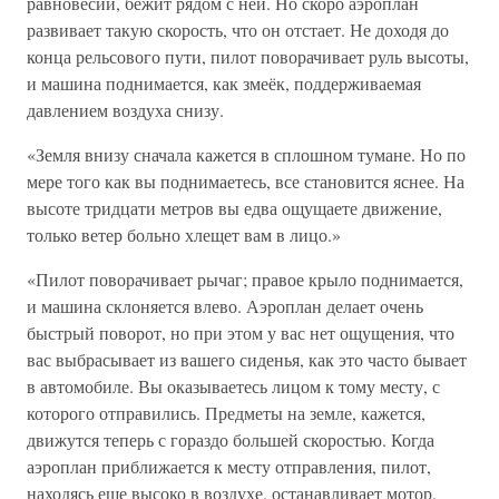
равновесии, бежит рядом с ней. Но скоро аэроплан
развивает такую скорость, что он отстает. Не доходя до
конца рельсового пути, пилот поворачивает руль высоты,
и машина поднимается, как змеёк, поддерживаемая
давлением воздуха снизу.
«Земля внизу сначала кажется в сплошном тумане. Но по
мере того как вы поднимаетесь, все становится яснее. На
высоте тридцати метров вы едва ощущаете движение,
только ветер больно хлещет вам в лицо.»
«Пилот поворачивает рычаг; правое крыло поднимается,
и машина склоняется влево. Аэроплан делает очень
быстрый поворот, но при этом у вас нет ощущения, что
вас выбрасывает из вашего сиденья, как это часто бывает
в автомобиле. Вы оказываетесь лицом к тому месту, с
которого отправились. Предметы на земле, кажется,
движутся теперь с гораздо большей скоростью. Когда
аэроплан приближается к месту отправления, пилот,
находясь еще высоко в воздухе, останавливает мотор,