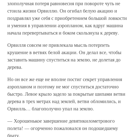
злополучная потеря равновесия при повороте чуть не
стоила жизни Орвиллю. Он огибал белую акацию и
поздравлял уже себя с приобретением большой ловкости
и умения в управлении аэропланом, как вдруг машина
начала перевертываться и боком скользнула к дереву.
Орвилля совсем не привлекала мысль потерпеть
крушение в ветвях белой акации. Он делал все, чтобы
заставить машину спуститься на землю, не долетая до
дерева.
Но он все же еще не вполне постиг секрет управления
аэропланом и поэтому не мог спуститься достаточно
быстро. Левое крыло задело за покрытые шипами ветви
дерева в трех метрах над землей, ветви обломились, и
Орвилль… благополучно упал на землю.
— Хорошенькое завершение девятикилометрового
полета! — огорченно пожаловался он подошедшему
брату.