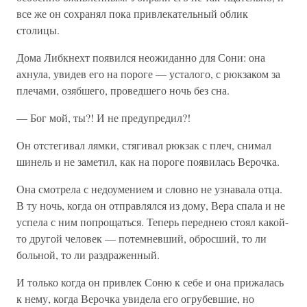
все же он сохранял пока привлекательный облик
столицы.
Дома Либкнехт появился неожиданно для Сони: она
ахнула, увидев его на пороге — усталого, с рюкзаком за
плечами, озябшего, проведшего ночь без сна.
— Бог мой, ты?! И не предупредил?!
Он отстегивал лямки, стягивал рюкзак с плеч, снимал
шинель и не заметил, как на пороге появилась Верочка.
Она смотрела с недоумением и словно не узнавала отца.
В ту ночь, когда он отправлялся из дому, Вера спала и не
успела с ним попрощаться. Теперь переднею стоял какой-
то другой человек — потемневший, обросший, то ли
больной, то ли раздраженный.
И только когда он привлек Соню к себе и она прижалась
к нему, когда Верочка увидела его огрубевшие, но