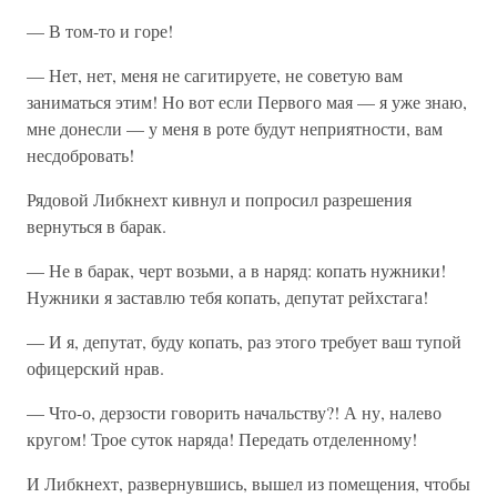
— В том-то и горе!
— Нет, нет, меня не сагитируете, не советую вам
заниматься этим! Но вот если Первого мая — я уже знаю,
мне донесли — у меня в роте будут неприятности, вам
несдобровать!
Рядовой Либкнехт кивнул и попросил разрешения
вернуться в барак.
— Не в барак, черт возьми, а в наряд: копать нужники!
Нужники я заставлю тебя копать, депутат рейхстага!
— И я, депутат, буду копать, раз этого требует ваш тупой
офицерский нрав.
— Что-о, дерзости говорить начальству?! А ну, налево
кругом! Трое суток наряда! Передать отделенному!
И Либкнехт, развернувшись, вышел из помещения, чтобы