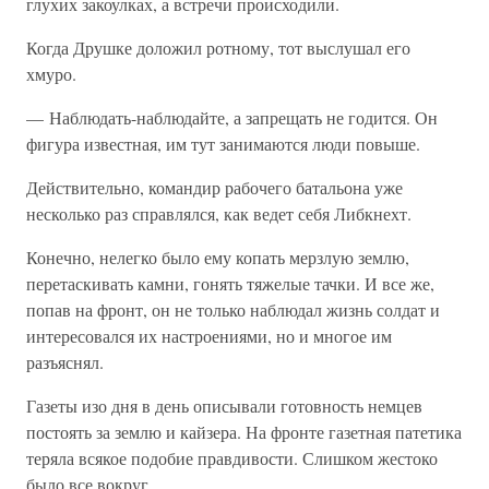
глухих закоулках, а встречи происходили.
Когда Друшке доложил ротному, тот выслушал его
хмуро.
— Наблюдать-наблюдайте, а запрещать не годится. Он
фигура известная, им тут занимаются люди повыше.
Действительно, командир рабочего батальона уже
несколько раз справлялся, как ведет себя Либкнехт.
Конечно, нелегко было ему копать мерзлую землю,
перетаскивать камни, гонять тяжелые тачки. И все же,
попав на фронт, он не только наблюдал жизнь солдат и
интересовался их настроениями, но и многое им
разъяснял.
Газеты изо дня в день описывали готовность немцев
постоять за землю и кайзера. На фронте газетная патетика
теряла всякое подобие правдивости. Слишком жестоко
было все вокруг.