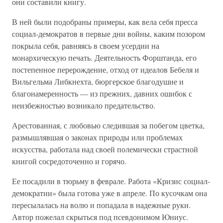
они составили книгу.
В ней были подобраны примеры, как вела себя пресса
социал-демократов в первые дни войны, каким позором
покрыла себя, равняясь в своем усердии на
монархическую печать. Деятельность Форштанда, его
постепенное перерождение, отход от идеалов Бебеля и
Вильгельма Либкнехта, бюргерское благодушие и
благонамеренность — из прежних, давних ошибок с
неизбежностью возникало предательство.
Арестованная, с любовью следившая за побегом цветка,
размышлявшая о законах природы или проблемах
искусства, работала над своей полемически страстной
книгой сосредоточенно и горячо.
Ее посадили в тюрьму в феврале. Работа «Кризис социал-
демократии» была готова уже в апреле. По кусочкам она
пересылалась на волю и попадала в надежные руки.
Автор пожелал скрыться под псевдонимом Юниус.