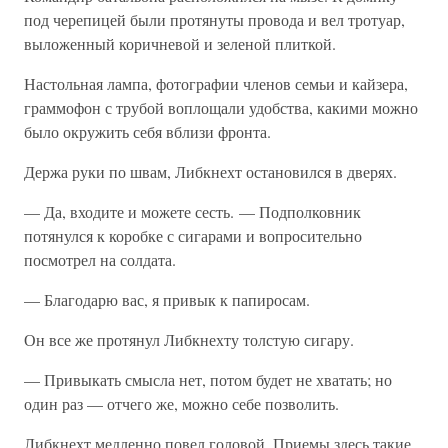
под черепицей были протянуты провода и вел тротуар,
выложенный коричневой и зеленой плиткой.
Настольная лампа, фотографии членов семьи и кайзера,
граммофон с трубой воплощали удобства, какими можно
было окружить себя вблизи фронта.
Держа руки по швам, Либкнехт остановился в дверях.
— Да, входите и можете сесть. — Подполковник
потянулся к коробке с сигарами и вопросительно
посмотрел на солдата.
— Благодарю вас, я привык к папиросам.
Он все же протянул Либкнехту толстую сигару.
— Привыкать смысла нет, потом будет не хватать; но
один раз — отчего же, можно себе позволить.
Либкнехт медленно повел головой. Приемы здесь такие