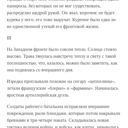
папиросы, без которых он не мог существовать,
распределял щедрой рукой. Он знал, впрочем: не будет
курева у него, его тоже выручат. Курение было едва ли
не единственной утехой его фронтовой жизни.
III
На Западном фронте было совсем тепло. Солнце стояло
высоко. Трава тянулась навстречу теплу и свету с такой
поспешностью, что, казалось, можно было заметить, как
она поднялась со вчерашнего дня.
Изредка проплывали похожие на сигару «цеппелины»,
летали французские «блерио» и «фарманы». Начиналась
яростная артиллерийская дуэль.
Солдаты рабочего батальона исправляли вчерашние
повреждения, рыли блиндажи, которые потом накрывали
бревнами в три-четыре наката. Складывалась новая
тактика ведения войны, и войска, как кроты, зарывались