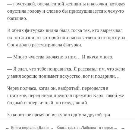
— грустящей, опечаленной женщины и козочки, которая
опустила голову и словно бы прислушивается к чему-то
боязливо.
В обеих фигурках видна была тоска тех, кто вырезывал
их, по жизни, от которой они насильственно отторгнуты.
Соня долго рассматривала фигурки.
— Много чувства вложено в них… И вкуса много.
— Я знал, что тебе понравится. Я рассказал им, что жена
у меня хорошо понимает искусство, вот и подарили…
Через полчаса, когда он, выбритый, переоделся в
штатское, перед ними предстал прежний Карл, такой же
бодрый и энергичный, но исхудавший.
За короткое время он выкурил одну за другой три
папиросы.
←
→
Книга первая. «Да» и «нет» Либкнехта
Книга третья. Либкнехт в тюрьме. Правые маневрируют
— Не слишком ли много, Карл? Не оттого ли ты так