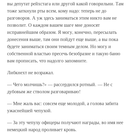
вы депутат рейхстага или другой какой говорильни. Там
тоже заткнули рты всем, кому надо: теперь не до
разговоров. А уж здесь заниматься этим никто вам не
позволит. О каждом вашем шаге мне доносят
исправнейшим образом. Я могу, конечно, пересылать
донесения выше, там они пойдут еще выше, а вы пока
будете заниматься своим темным делом. Но могу и
собственной властью пресечь безобразие и такую баню
вам прописать, что надолго запомните.
Либкнехт не возражал.
— Чего молчишь?» — рассердился ротный. — Не с
дубовым же стволом разговариваю!
— Мне жаль вас: совсем еще молодой, а голова забита
ужаснейшей чепухой.
— За эту чепуху офицеры получают награды, во имя нее
немецкий народ проливает кровь.