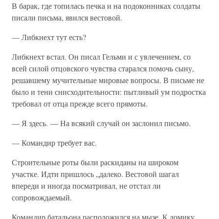
В барак, где топилась печка и на подоконниках солдаты
писали письма, явился вестовой.
— Либкнехт тут есть?
Либкнехт встал. Он писал Гельми и с увлечением, со
всей силой отцовского чувства старался помочь сыну,
решавшему мучительные мировые вопросы. В письме не
было и тени снисходительности: пытливый ум подростка
требовал от отца прежде всего прямоты.
— Я здесь. — На всякий случай он заслонил письмо.
— Командир требует вас.
Строительные роты были раскиданы на широком
участке. Идти пришлось „далеко. Вестовой шагал
впереди и иногда посматривал, не отстал ли
сопровождаемый.
Командир батальона расположился на мызе. К домику