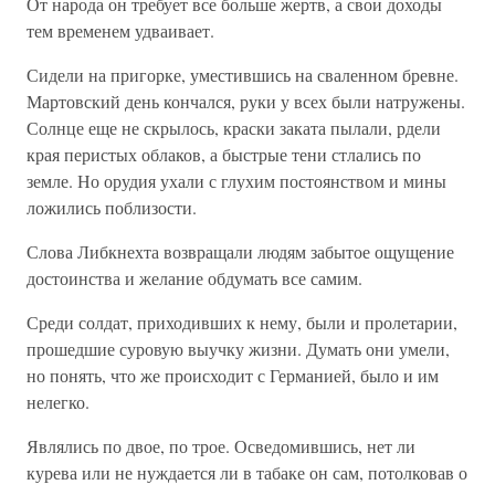
От народа он требует все больше жертв, а свои доходы
тем временем удваивает.
Сидели на пригорке, уместившись на сваленном бревне.
Мартовский день кончался, руки у всех были натружены.
Солнце еще не скрылось, краски заката пылали, рдели
края перистых облаков, а быстрые тени стлались по
земле. Но орудия ухали с глухим постоянством и мины
ложились поблизости.
Слова Либкнехта возвращали людям забытое ощущение
достоинства и желание обдумать все самим.
Среди солдат, приходивших к нему, были и пролетарии,
прошедшие суровую выучку жизни. Думать они умели,
но понять, что же происходит с Германией, было и им
нелегко.
Являлись по двое, по трое. Осведомившись, нет ли
курева или не нуждается ли в табаке он сам, потолковав о