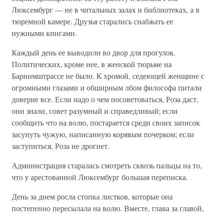
Люксембург — не в читальных залах и библиотеках, а в
тюремной камере. Друзья старались снабжать ее
нужными книгами.
Каждый день ее выводили во двор для прогулок.
Политических, кроме нее, в женской тюрьме на
Барнимштрассе не было. К хромой, седеющей женщине с
огромными глазами и обширным лбом философа питали
доверие все. Если надо о чем посоветоваться, Роза даст,
они знали, совет разумный и справедливый; если
сообщить что на волю, постарается среди своих записок
засунуть чужую, написанную корявым почерком; если
заступиться, Роза не дрогнет.
Администрация старалась смотреть сквозь пальцы на то,
что у арестованной Люксембург большая переписка.
День за днем росла стопка листков, которые она
постепенно пересылала на волю. Вместе, глава за главой,