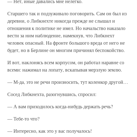
— Нет, иные давались мне нелегко.
Старшего так и подзуживало поговорить. Сам он был из
деревни, о Либкнехте никогда прежде не слышал и
отношения к политике не имел. Но начальство наказало
вести за ним наблюдение, намекнув, что Либкнехт
человек опасный. На фронте большого вреда от него не
будет, но в Берлине он многим причинял беспокойство.
И вот, наклонясь всем корпусом, он работал наравне со
всеми: нажимал на лопату, вскапывая мерзлую землю.
— М-да, это не речи произносить, тут коленкор другой…
Сосед Либкнехта, разогнувшись, спросил:
— А вам приходилось когда-нибудь держать речь?
— Тебе-то что?
— Интересно, как это у вас получалось!