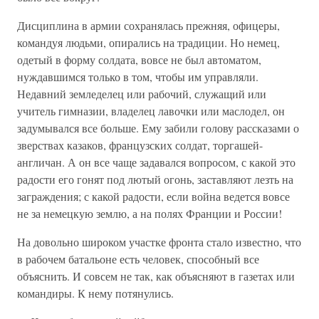
Дисциплина в армии сохранялась прежняя, офицеры,
командуя людьми, опирались на традиции. Но немец,
одетый в форму солдата, вовсе не был автоматом,
нуждавшимся только в том, чтобы им управляли.
Недавний земледелец или рабочий, служащий или
учитель гимназии, владелец лавочки или маслодел, он
задумывался все больше. Ему забили голову рассказами о
зверствах казаков, французских солдат, торгашей-
англичан. А он все чаще задавался вопросом, с какой это
радости его гонят под лютый огонь, заставляют лезть на
заграждения; с какой радости, если война ведется вовсе
не за немецкую землю, а на полях Франции и России!
На довольно широком участке фронта стало известно, что
в рабочем батальоне есть человек, способный все
объяснить. И совсем не так, как объясняют в газетах или
командиры. К нему потянулись.