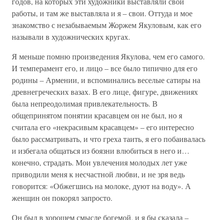
годов, на которых эти художники выставляли свои
работы, и там же выставляла и я – свои. Оттуда и мое
знакомство с незабываемым Жоржем Якуловым, как его
называли в художнических кругах.
Я меньше помню произведения Якулова, чем его самого.
И темперамент его, и лицо – все было типично для его
родины – Армении, и вспоминались веселые сатиры на
древнегреческих вазах. В его лице, фигуре, движениях
была непреодолимая привлекательность. В
общепринятом понятии красавцем он не был, но я
считала его «некрасивым красавцем» – его интересно
было рассматривать, и что греха таить, я его побаивалась
и избегала общаться из боязни влюбиться в него и…
конечно, страдать. Мои увлечения молодых лет уже
приводили меня к несчастной любви, и не зря ведь
говорится: «Обжегшись на молоке, дуют на воду». А
женщин он покорял запросто.
Он был в хорошем смысле богемой, и я бы сказала –