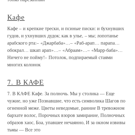
Кафе
Кафе – и крепкие трески, и псиные писки: и бухнувших
гудов, и ухнувших дудок; как в улье, – мы; лопотанье
арабского рта:– «Джарбаба»…– «Раб-арап… парапа…
обокрал… шкап арап»…– «Абраам»…– «Марр-баба»…
Ничего не пойму!– Потолок, подпираемый стаями
многих колонок
7. В КАФЕ
7. В КАФЕ Кафе. За полночь. Мы у столика — Еще
чужие, но уже Познавшие, что есть символика Шагов по
огненной меже. Цветы неведомые, ранние В тревожном
бархате волос, Порочных взоров замирание, Полночных
образов хаос, Боа, упавшее нечаянно, И за окном извивы
тьмы — Все это