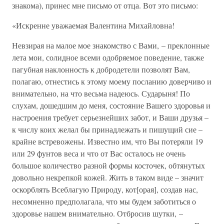
знакома), принес мне письмо от отца. Вот это письмо:
«Искренне уважаемая Валентина Михайловна!
Невзирая на малое мое знакомство с Вами, – преклонные
лета мои, солидное всеми одобряемое поведение, также
пагубная наклонность к добродетели позволят Вам,
полагаю, отнестись к этому моему посланию доверчиво и
внимательно, на что весьма надеюсь. Сударыня! По
слухам, дошедшим до меня, состояние Вашего здоровья и
настроения требует серьезнейших забот, и Ваши друзья –
к числу коих желал бы принадлежать и пишущий сие –
крайне встревожены. Известно им, что Вы потеряли 19
или 29 фунтов веса и что от Вас осталось не очень
большое количество разной формы косточек, обтянутых
довольно некрепкой кожей. Жить в таком виде – значит
оскорблять Всеблагую Природу, кот[орая], создав нас,
несомненно предполагала, что мы будем заботиться о
здоровье нашем внимательно. Отбросив шутки, –