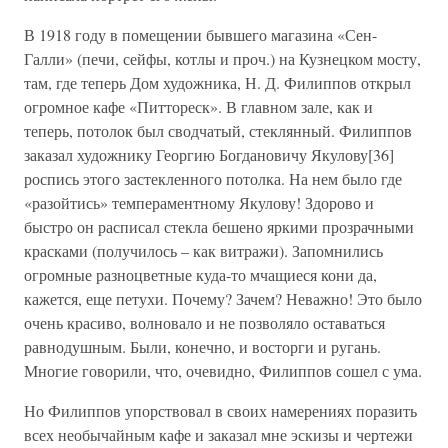
В 1918 году в помещении бывшего магазина «Сен-
Галли» (печи, сейфы, котлы и проч.) на Кузнецком мосту,
там, где теперь Дом художника, Н. Д. Филиппов открыл
огромное кафе «Питтореск». В главном зале, как и
теперь, потолок был сводчатый, стеклянный. Филиппов
заказал художнику Георгию Богдановичу Якулову[36]
роспись этого застекленного потолка. На нем было где
«разойтись» темпераментному Якулову! Здорово и
быстро он расписал стекла бешено яркими прозрачными
красками (получилось – как витражи). Запомнились
огромные разноцветные куда-то мчащиеся кони да,
кажется, еще петухи. Почему? Зачем? Неважно! Это было
очень красиво, волновало и не позволяло оставаться
равнодушным. Были, конечно, и восторги и ругань.
Многие говорили, что, очевидно, Филиппов сошел с ума.
Но Филиппов упорствовал в своих намерениях поразить
всех необычайным кафе и заказал мне эскизы и чертежи