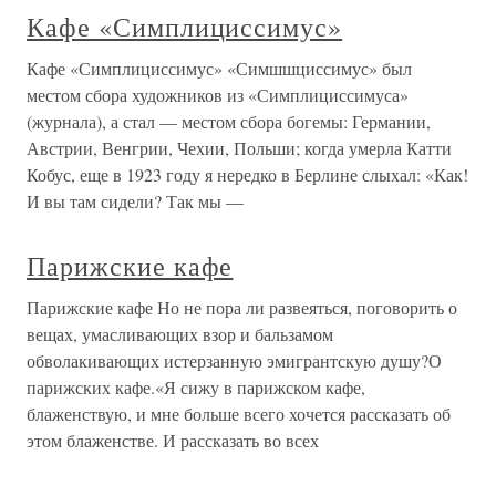
Кафе «Симплициссимус»
Кафе «Симплициссимус» «Симшшциссимус» был
местом сбора художников из «Симплициссимуса»
(журнала), а стал — местом сбора богемы: Германии,
Австрии, Венгрии, Чехии, Польши; когда умерла Катти
Кобус, еще в 1923 году я нередко в Берлине слыхал: «Как!
И вы там сидели? Так мы —
Парижские кафе
Парижские кафе Но не пора ли развеяться, поговорить о
вещах, умасливающих взор и бальзамом
обволакивающих истерзанную эмигрантскую душу?О
парижских кафе.«Я сижу в парижском кафе,
блаженствую, и мне больше всего хочется рассказать об
этом блаженстве. И рассказать во всех