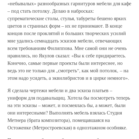
«небывалых» разнообразных гарнитуров мебели для кафе
– под стать потолку. Делаю в набросках:
супрематические столы, стулья, табуреты бешено ярких
цветов и странных форм – их не принимают. В конце
концов после проклятий и больших творческих усилий
мне удались семнадцать эскизов мебели, отвечающих
всем требованиям Филиппова. Мне самой они не очень
нравились, но Якулов сказал: «Вы к себе придираетесь.
Конечно, самые первые проекты были интереснее, но
ведь это не только для „смотреть“, как мой потолок, – на
этом надо усидеть, а эквилибристов и в цирке немного».
Я сделала чертежи мебели и два эскиза платьев –
униформ для подавальщиц. Хотела бы посмотреть теперь
на эти эскизы – может, и посмеялась бы, а может, были
они интересными? Выполнять мебель взялась Студия
Метнера (брата композитора), помещавшаяся на
Остоженке (Метростроевская) в одноэтажном особняке.