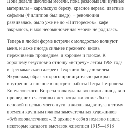
Пока делали шаблоны мебели, пока раздобывали нужные
материалы – карельскую березу, красное дерево, цветные
сафьяны (Филиппов был щедр), – революция
развивалась, было уже не до «Питторесков», кафе
закрылось, и моя необыкновенная мебель не родилась.
Теперь в любой форме встречи с молодостью волнуют
меня, и даже иногда сильнее прежнего, вновь
переживаешь прошедшее, и хорошее и плохое. К
хорошему безусловно отношу «встречу» летом 1968 года
в Третьяковской галерее с Георгием Богдановичем
Якуловым, образ которого проницательно раскрыт
внутренне и внешне в портрете работы Петра Петровича
Кончаловского. Встреча толкнула на воспоминания давно
прошедших счастливых лет, когда живопись была
основой и целью моего пути, а жизнь выдвинула к этому
времени крупным планом замечательных художников
«бубнововалетчиков». В архиве у себя я недавно нашла
некоторые каталоги выставок живописи 1915—1916