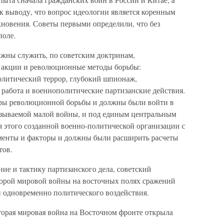
к выводу, что вопрос идеологии является коренным
новения. Советы первыми определили, что без
поле.
жны служить, по советским доктринам,
 акции и революционные методы борьбы:
политический террор, глубокий шпионаж,
 работа и военнополитические партизанские действия.
ры революционной борьбы и должны были войти в
азываемой малой войны, и под единым центральным
я этого созданной военно-политической организации с
ементы и факторы и должны были расширить расчеты
тов.
ие и тактику партизанского дела, советский
торой мировой войны на восточных полях сражений
 одновременно политического воздействия.
Вторая мировая война на Восточном фронте открыла