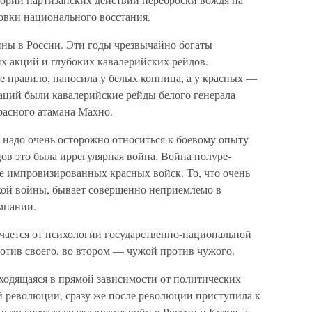
овки национального восстания.
ны в России. Эти годы чрезвычайно богаты
 акций и глубоких кавалерийских рейдов.
е правило, наносила у белых конница, а у красных —
аций были кавалерийские рейды белого генерала
расного атамана Махно.
, надо очень осторожно относиться к боевому опыту
ов это была иррегулярная война. Война полуре-
е импровизированных красных войск. То, что очень
кой войны, бывает совершенно неприемлемо в
мпании.
чается от психологии государственно-национальной
отив своего, во втором — чужой против чужого.
находящаяся в прямой зависимости от политических
 революции, сразу же после революции приступила к
ыта сначала гражданских войн в России и Китае, а