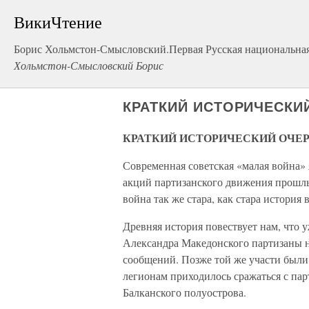
ВикиЧтение
Борис Хольмстон-Смысловский.Первая Русская национальна
Хольмстон-Смысловский Борис
КРАТКИЙ ИСТОРИЧЕСКИ
КРАТКИЙ ИСТОРИЧЕСКИЙ ОЧЕ
Современная советская «малая война»
акций партизанского движения прошл
война так же стара, как стара история 
Древняя история повествует нам, что 
Александра Македонского партизаны н
сообщений. Позже той же участи был
легионам приходилось сражаться с пар
Балканского полуострова.