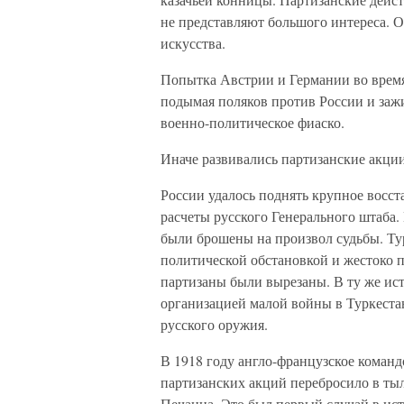
не представляют большого интереса. О
искусства.
Попытка Австрии и Германии во врем
подымая поляков против России и заж
военно-политическое фиаско.
Иначе развивались партизанские акции
России удалось поднять крупное восс
расчеты русского Генерального штаба.
были брошены на произвол судьбы. Ту
политической обстановкой и жестоко 
партизаны были вырезаны. В ту же ис
организацией малой войны в Туркеста
русского оружия.
В 1918 году англо-французское коман
партизанских акций перебросило в ты
Печанца. Это был первый случай в ис