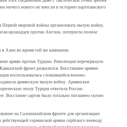
ни ничего нового не внесли в историю партизанского
я Первой мировой войны организовать малую войну,
игая ирландцев против Англии, потерпела полное
 в Азии во время той же кампании.
тание армян против Турции. Революция перечеркнула
 Кавказский фронт развалился. Восставшие армяне
рция воспользовалась сложившейся военно-
подавила армянскую малую войну. Армянские
торическую эпоху Турция ответила России
не. Восстание сартов было тотально погашено силою
дование на Салоникийском фронте для организации
л действующей германской армии сербского воеводу
тории партизанских действий переброски вождя на