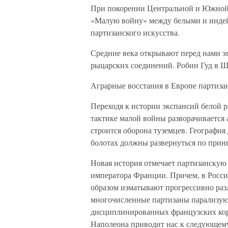
При покорении Центральной и Южной
«Малую войну» между белыми и индейц
партизанского искусства.
Средние века открывают перед нами э
рыцарских соединений. Робин Гуд в Ше
Аграрные восстания в Европе партиза
Переходя к истории экспансий белой 
тактике малой войны разворачивается 
строится оборона туземцев. География д
болотах должны развернуться по прин
Новая история отмечает партизанскую
императора Франции. Причем, в Росс
образом изматывают прогрессивно ра
многочисленные партизаны парализую
дисциплинированных французских кор
Наполеона приводит нас к следующем