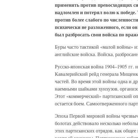
применять против превосходящих си
надломлен и потерял волю к победе.
против более слабого по численност
психически не разложенного, если о
был разбросать свои войска по враж
Буры часто тактикой «малой войны» 
английские войска. Войска, разбросан
Русско-японская война 1904–1905 гг. 
Кавалерийский рейд генерала Мищенко
частей. Во время этой войны одна и д
наемными шайками хунхузов, организ
Этот «коммерческий» партизанский оп
остается боем. Самоотверженного пар
Эпоха Первой мировой войны чрезвыч
болотах действовало несколько неболь
этих партизанских отрядов, как общее
казачьей конницы. Партизанские дейст