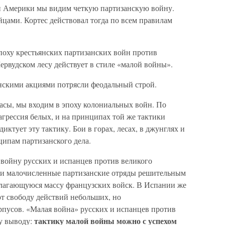
 Америки мы видим четкую партизанскую войну.
ами. Кортес действовал тогда по всем правилам
поху крестьянских партизанских войн против
рвудском лесу действует в стиле «малой войны».
нскими акциями потрясли феодальный строй.
расы, мы входим в эпоху колониальных войн. По
агрессия белых, и на принципах той же тактики
иктует эту тактику. Бои в горах, лесах, в джунглях и
ципам партизанского дела.
 войну русских и испанцев против великого
ии малочисленные партизанские отряды решительным
злагающуюся массу французских войск. В Испании же
т свободу действий небольших, но
пусов. «Малая война» русских и испанцев против
тактику малой войны можно с успехом
у выводу: