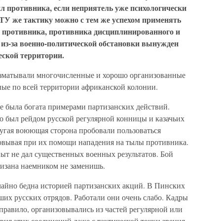
л противника, если неприятель уже психологически
 ТУ же тактику можно с тем же успехом применять
и противника, противника дисциплинированного и
н из-за военно-политической обстановки вынужден
еской территории.
изматывали многочисленные и хорошо организованные
ные по всей территории африканской колонии.
не была богата примерами партизанских действий.
 был рейдом русской регулярной конницы и казачьих
ругая воюющая сторона пробовали пользоваться
овывая при их помощи нападения на тылы противника.
ыт не дал существенных военных результатов. Бой
тизана наемником не заменишь.
айно бедна историей партизанских акций. В Пинских
ших русских отрядов. Работали они очень слабо. Кадры
 правило, организовывались из частей регулярной или
вия этих соединений даже с тактической точки зрения