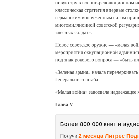
новую эру в военно-революционном ис
классическая стратегия впервые столк
германским вооруженным силам пришло
многомиллионной советской регулярно
«лесных солдат».
Новое советское оружие — «малая вой
мероприятия оккупационной администр
под знак рокового вопроса — «быть ил
«Зеленая армия» начала перечеркивать
Генерального штаба.
«Малая война» завоевала надлежащее м
Глава V
Более 800 000 книг и аудио
2 месяца Литрес Под
Получи