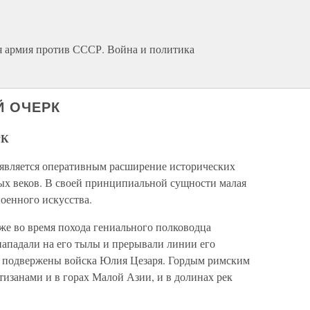
я армия против СССР. Война и политика
Й ОЧЕРК
РК
 является оперативным расширение исторических
ых веков. В своей принципиальной сущности малая
военного искусства.
уже во время похода гениального полководца
ападали на его тылы и прерывали линии его
и подвержены войска Юлия Цезаря. Гордым римским
тизанами и в горах Малой Азии, и в долинах рек