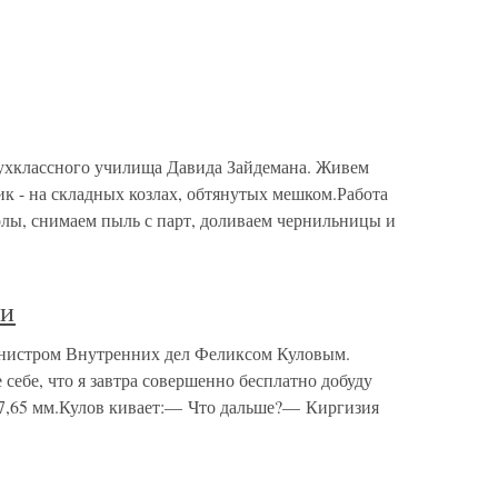
вухклассного училища Давида Зайдемана. Живем
ик - на складных козлах, обтянутых мешком.Работа
олы, снимаем пыль с парт, доливаем чернильницы и
ии
министром Внутренних дел Феликсом Куловым.
ебе, что я завтра совершенно бесплатно добуду
 7,65 мм.Кулов кивает:— Что дальше?— Киргизия