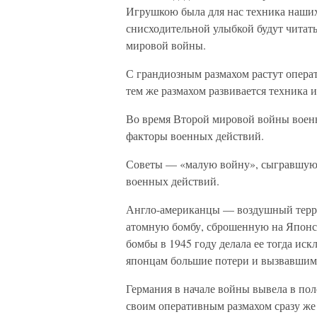
Игрушкою была для нас техника наших 
снисходительной улыбкой будут читать
мировой войны.
С грандиозным размахом растут опера
тем же размахом развивается техника 
Во время Второй мировой войны военн
факторы военных действий.
Советы — «малую войну», сыгравшую
военных действий.
Англо-американцы — воздушный терро
атомную бомбу, сброшенную на Японск
бомбы в 1945 году делала ее тогда ис
японцам большие потери и вызвавшим
Германия в начале войны вывела в пол
своим оперативным размахом сразу же