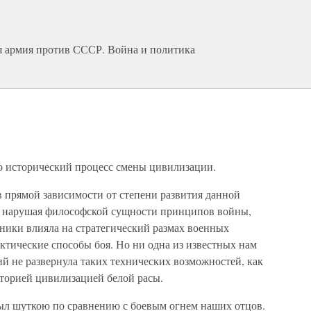
я армия против СССР. Война и политика
о исторический процесс смены цивилизации.
в прямой зависимости от степени развития данной
е нарушая философской сущности принципов войны,
хники влияла на стратегический размах военных
актические способы боя. Но ни одна из известных нам
 не развернула таких технических возможностей, как
сторией цивилизацией белой расы.
ыл шуткою по сравнению с боевым огнем наших отцов.