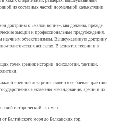
одной из составных частей нормальной калькуляции
ной доктрины о «малой войне», мы должны, прежде
тические эмоции и профессиональные предубеждения.
ым научным объективизмом. Вышеуказанную доктрину
нно-политических аспектах. В аспектах теории и в
ющих точек зрения: истории, психологии, тактики,
политики.
аждой военной доктрины является ее боевая практика,
 государственные экзамены командование, армии и их
о свой исторический экзамен.
от Балтийского моря до Балканских гор.