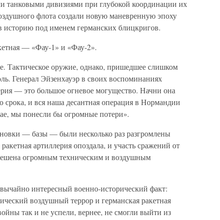
 танковыми дивизиями при глубокой координации их
воздушного флота создали новую маневренную эпоху
 историю под именем германских блицкригов.
кетная — «Фау-1» и «Фау-2».
ие. Тактическое оружие, однако, пришедшее слишком
ль. Генерал Эйзенхауэр в своих воспоминаниях
ерия — это большое огневое могущество. Начни она
го срока, и вся наша десантная операция в Нормандии
чае, мы понесли бы огромные потери».
тановки — базы — были несколько раз разгромлены
акетная артиллерия опоздала, и участь сражений от
Решена огромным техническим и воздушным
вычайно интересный военно-исторический факт:
гический воздушный террор и германская ракетная
ойны так и не успели, вернее, не смогли выйти из