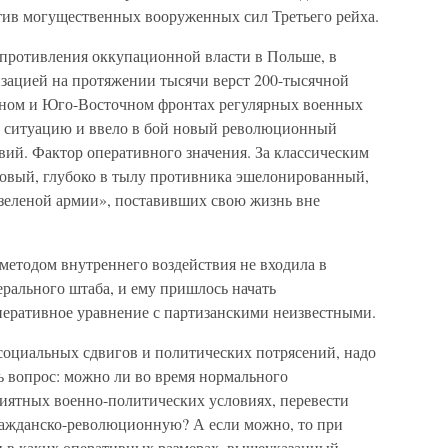
тив могущественных вооруженных сил Третьего рейха.
противления оккупационной власти в Польше, в
изацией на протяжении тысячи верст 200-тысячной
очном и Юго-Восточном фронтах регулярных военных
 ситуацию и ввело в бой новый революционный
вий. Фактор оперативного значения. За классическим
овый, глубоко в тылу противника эшелонированный,
зеленой армии», поставивших свою жизнь вне
етодом внутреннего воздействия не входила в
рального штаба, и ему пришлось начать
еративное уравнение с партизанскими неизвестными.
 социальных сдвигов и политических потрясений, надо
 вопрос: можно ли во время нормального
иятных военно-политических условиях, перевести
ражданско-революционную? А если можно, то при
 и в каких оперативных размерах, вышеуказанный