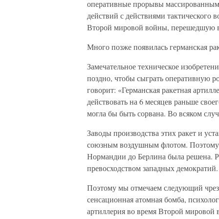
оперативные прорывы массированными
действий с действиями тактического 
Второй мировой войны, перешедшую в
Много позже появилась германская ра
Замечательное техническое изобретен
поздно, чтобы сыграть оперативную ро
говорит: «Германская ракетная артилл
действовать на 6 месяцев раньше свое
могла бы быть сорвана. Во всяком слу
Заводы производства этих ракет и ус
союзным воздушным флотом. Поэтому р
Нормандии до Берлина была решена. 
превосходством западных демократий.
Поэтому мы отмечаем следующий чрез
сенсационная атомная бомба, психоло
артиллерия во время Второй мировой в