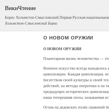
ВикиЧтение
Борис Хольмстон-Смысловский.Первая Русская национальна
Хольмстон-Смысловский Борис
О НОВОМ ОРУЖИИ
О НОВОМ ОРУЖИИ
Планетарная жизнь человечества — эт
Военное искусство всегда находилось 
цивилизации. Каждая цивилизация, н
богатством своей культуры и своей те
действий, на методы оператики и на т
предыдущих исторических цивилизаций
наша теперешняя эпоха, называемая и
Огонь на дедовских полях сражений б