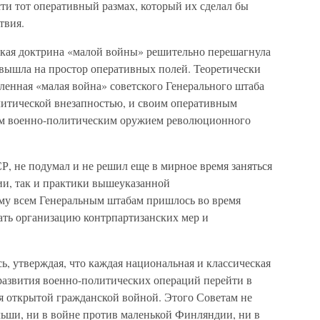
ти тот оперативный размах, который их сделал бы
твия.
ская доктрина «малой войны» решительно перешагнула
вышла на простор оперативных полей. Теоретически
ленная «малая война» советского Генерального штаба
литической внезапностью, и своим оперативным
им военно-политическим оружием революционного
, не подумал и не решил еще в мирное время заняться
ии, так и практики вышеуказанной
му всем Генеральным штабам пришлось во время
ть организацию контрпартизанских мер и
ь, утверждая, что каждая национальная и классическая
 развития военно-политических операций перейти в
 открытой гражданской войной. Этого Советам не
льши, ни в войне против маленькой Финляндии, ни в