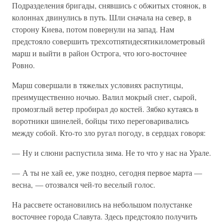
Подразделения бригады, снявшись с обжитых стоянок, в
колоннах двинулись в путь. Шли сначала на север, в
сторону Киева, потом повернули на запад. Нам
предстояло совершить трехсотпятидесятикилометровый
марш и выйти в район Острога, что юго-восточнее
Ровно.
Марш совершали в тяжелых условиях распутицы,
преимущественно ночью. Валил мокрый снег, сырой,
промозглый ветер пробирал до костей. Зябко кутаясь в
воротники шинелей, бойцы тихо переговаривались
между собой. Кто-то зло ругал погоду, в сердцах говоря:
— Ну и слюни распустила зима. Не то что у нас на Урале.
— А ты не хай ее, уже поздно, сегодня первое марта —
весна, — отозвался чей-то веселый голос.
На рассвете остановились на небольшом полустанке
восточнее города Славута. Здесь предстояло получить