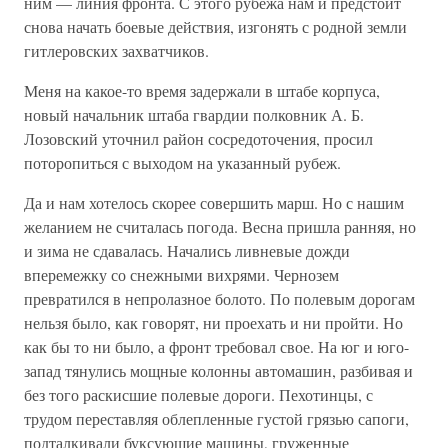
ним — линия фронта. С этого рубежа нам и предстоит
снова начать боевые действия, изгонять с родной земли
гитлеровских захватчиков.
Меня на какое-то время задержали в штабе корпуса,
новый начальник штаба гвардии полковник А. Б.
Лозовский уточнил район сосредоточения, просил
поторопиться с выходом на указанный рубеж.
Да и нам хотелось скорее совершить марш. Но с нашим
желанием не считалась погода. Весна пришла ранняя, но
и зима не сдавалась. Начались ливневые дожди
вперемежку со снежными вихрями. Чернозем
превратился в непролазное болото. По полевым дорогам
нельзя было, как говорят, ни проехать и ни пройти. Но
как бы то ни было, а фронт требовал свое. На юг и юго-
запад тянулись мощные колонны автомашин, разбивая и
без того раскисшие полевые дороги. Пехотинцы, с
трудом переставляя облепленные густой грязью сапоги,
подталкивали буксующие машины, груженные