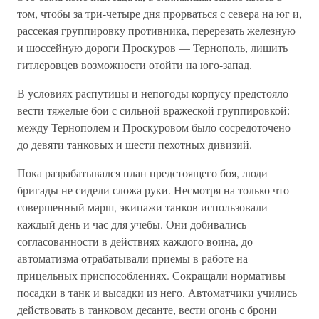
том, чтобы за три-четыре дня прорваться с севера на юг и,
рассекая группировку противника, перерезать железную
и шоссейную дороги Проскуров — Тернополь, лишить
гитлеровцев возможности отойти на юго-запад.
В условиях распутицы и непогоды корпусу предстояло
вести тяжелые бои с сильной вражеской группировкой:
между Тернополем и Проскуровом было сосредоточено
до девяти танковых и шести пехотных дивизий.
Пока разрабатывался план предстоящего боя, люди
бригады не сидели сложа руки. Несмотря на только что
совершенный марш, экипажи танков использовали
каждый день и час для учебы. Они добивались
согласованности в действиях каждого воина, до
автоматизма отрабатывали приемы в работе на
прицельных приспособлениях. Сокращали нормативы
посадки в танк и высадки из него. Автоматчики учились
действовать в танковом десанте, вести огонь с брони