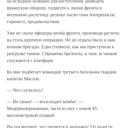
на исходные позиции для наступления, разведать
вражескую оборону, подвезти к линии фронта в
весеннюю распутицу десятки тысяч тонн боеприпасов,
горючего, продовольствия.
Уже не спали офицеры штаба фронта, производя расчеты
на столь крупную операцию. Не до отдыха было и нам,
воинам бригады. Едва стемнело, как мы приступили к
разгрузке танков. Сброшены брезенты, и танк за танком
спускаются с платформ.
Ко мне подбегает командир третьего батальона гвардии
капитан Маслов.
— Что случилось?
— Во танки! — восклицает комбат. —
Модернизированные, часть из них с новой 85-
миллиметровой пушкой.
Вы посмотрите, что творится в экипажах! От радости