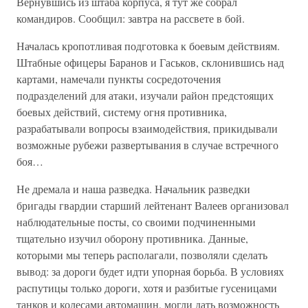
Вернувшись из штаба корпуса, я тут же собрал
командиров. Сообщил: завтра на рассвете в бой.
Началась кропотливая подготовка к боевым действиям.
Штабные офицеры Баранов и Гаськов, склонившись над
картами, намечали пункты сосредоточения
подразделений для атаки, изучали район предстоящих
боевых действий, систему огня противника,
разрабатывали вопросы взаимодействия, прикидывали
возможные рубежи развертывания в случае встречного
боя…
Не дремала и наша разведка. Начальник разведки
бригады гвардии старший лейтенант Валеев организовал
наблюдательные посты, со своими подчиненными
тщательно изучил оборону противника. Данные,
которыми мы теперь располагали, позволяли сделать
вывод: за дороги будет идти упорная борьба. В условиях
распутицы только дороги, хотя и разбитые гусеницами
танков и колесами автомашин, могли дать возможность