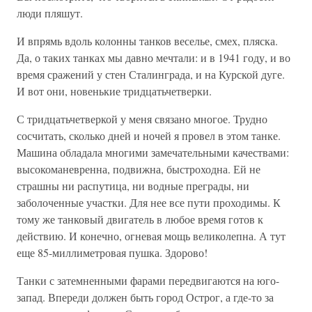
люди пляшут.
И впрямь вдоль колонны танков веселье, смех, пляска.
Да, о таких танках мы давно мечтали: и в 1941 году, и во
время сражений у стен Сталинграда, и на Курской дуге.
И вот они, новенькие тридцатьчетверки.
С тридцатьчетверкой у меня связано многое. Трудно
сосчитать, сколько дней и ночей я провел в этом танке.
Машина обладала многими замечательными качествами:
высокоманевренна, подвижна, быстроходна. Ей не
страшны ни распутица, ни водные преграды, ни
заболоченные участки. Для нее все пути проходимы. К
тому же танковый двигатель в любое время готов к
действию. И конечно, огневая мощь великолепна. А тут
еще 85-миллиметровая пушка. Здорово!
Танки с затемненными фарами передвигаются на юго-
запад. Впереди должен быть город Острог, а где-то за