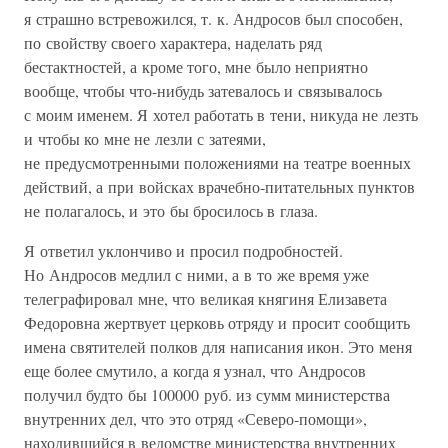
я страшно встревожился, т. к. Андросов был способен,
по свойству своего характера, наделать ряд
бестактностей, а кроме того, мне было неприятно
вообще, чтобы что-нибудь затевалось и связывалось
с моим именем. Я хотел работать в тени, никуда не лезть
и чтобы ко мне не лезли с затеями,
не предусмотренными положениями на театре военных
действий, а при войсках врачебно-питательных пунктов
не полагалось, и это бы бросилось в глаза.
Я ответил уклончиво и просил подробностей.
Но Андросов медлил с ними, а в то же время уже
телеграфировал мне, что великая княгиня Елизавета
Федоровна жертвует церковь отряду и просит сообщить
имена святителей полков для написания икон. Это меня
еще более смутило, а когда я узнал, что Андросов
получил будто бы 100000 руб. из сумм министерства
внутренних дел, что это отряд «Северо-помощи»,
находившийся в ведомстве министерства внутренних