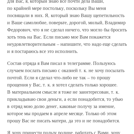
для Вас, я, который знаю все почти дела Ваши,
по крайней мере постольку, поскольку Вы меня
посвящали в них. Я, который знаю Вашу щепетильность
и Ваше самолюбие, поверьте, дорогой, милый, Владимир
Федорович, что я не сделал ничего, что могло бы бросить
хоть тень на Вас. Если письмо мое Вам покажется
неудовлетворительным – напишите, что надо еще сделать
и я постараюсь все это исполнить.
Состав отряда я Вам писал в телеграмме. Пользуюсь
случаем послать письмо с оказией т. к. не хочу посылать
почтой. Если я сделал что-либо не так – то прошу
прощения у Вас, т. к. я хотел сделать только хорошее.
В материальном смысле я тоже не заинтересован, т. к.
прикладываю свои деньги, а если понадобится, то убью
в отряд мою долю денег, каковые получу за имение,
которое мы продаем в апреле месяце. Только об этом
прошу Вас не писать матери, да это и не понадобится.
Я хочу принести пользу родине, работать с Вами, хочу