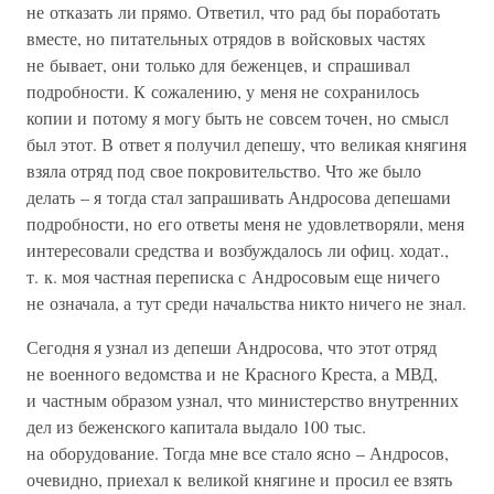
не отказать ли прямо. Ответил, что рад бы поработать
вместе, но питательных отрядов в войсковых частях
не бывает, они только для беженцев, и спрашивал
подробности. К сожалению, у меня не сохранилось
копии и потому я могу быть не совсем точен, но смысл
был этот. В ответ я получил депешу, что великая княгиня
взяла отряд под свое покровительство. Что же было
делать – я тогда стал запрашивать Андросова депешами
подробности, но его ответы меня не удовлетворяли, меня
интересовали средства и возбуждалось ли офиц. ходат.,
т. к. моя частная переписка с Андросовым еще ничего
не означала, а тут среди начальства никто ничего не знал.
Сегодня я узнал из депеши Андросова, что этот отряд
не военного ведомства и не Красного Креста, а МВД,
и частным образом узнал, что министерство внутренних
дел из беженского капитала выдало 100 тыс.
на оборудование. Тогда мне все стало ясно – Андросов,
очевидно, приехал к великой княгине и просил ее взять