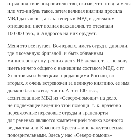
отряд под свое покровительство, сказав, что это для меня
или что-нибудь такое, затем великая княгиня просила
МВД дать денег, а т. к. теперь в МВД в денежном
отношении идет полная вакханалия, то отсыпали
100 000 руб., и Андросов на них орудует.
Меня это все пугает. Во-первых, иметь отряд в дивизии,
где я командую бригадой, и быть обязанным
министерству внутренних дел я НЕ желаю, т. к. не хочу
иметь ничего общего с нынешним составом МВД, с гг.
Хвостовым и Белецким, продающими Россию, во-
вторых, я очень встревожен за великую княгиню, ее имя
должно быть всегда чисто. А эти 100 тыс.,
ассигнованные МВД из «Северо-помощи» на дело,
не подлежащее ведению этой помощи, т. к. врачебно-
перевязочные передовые отряды и транспорты
для раненых являются компетенцией только военного
ведомства или Красного Креста – мне кажутся весьма
подозрительными. Здесь у нас «Северо-помощь»