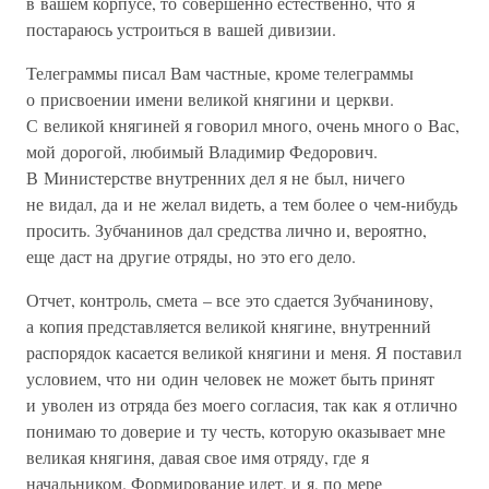
в вашем корпусе, то совершенно естественно, что я
постараюсь устроиться в вашей дивизии.
Телеграммы писал Вам частные, кроме телеграммы
о присвоении имени великой княгини и церкви.
С великой княгиней я говорил много, очень много о Вас,
мой дорогой, любимый Владимир Федорович.
В Министерстве внутренних дел я не был, ничего
не видал, да и не желал видеть, а тем более о чем-нибудь
просить. Зубчанинов дал средства лично и, вероятно,
еще даст на другие отряды, но это его дело.
Отчет, контроль, смета – все это сдается Зубчанинову,
а копия представляется великой княгине, внутренний
распорядок касается великой княгини и меня. Я поставил
условием, что ни один человек не может быть принят
и уволен из отряда без моего согласия, так как я отлично
понимаю то доверие и ту честь, которую оказывает мне
великая княгиня, давая свое имя отряду, где я
начальником. Формирование идет, и я, по мере