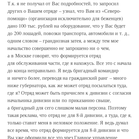
Т.к. я не получал от Вас подробностей, то запросил
других о Вашем отряде – узнал, что Вам из «Северо-
помощи» (организация исключительно для беженцев)
дано 100 тыс. рублей на оборудование, что у Вас будет
до 200 лошадей, повозки транспорта, автомобили и т. д.,
одним словом – грандиозная затея, а между тем мое
начальство совершенно не запрошено ни о чем,
а в Москве говорят, что формируется отряд
для обслуживания части, где я нахожусь. Все это с начала
до конца неправильно. Я ведь бригадный командир
и ничего более, переводя на гражданский ранг – много
ниже губернатора, как же может отряд посылаться туда,
где я? Отряд может быть причислен к дивизии с согласия
начальника дивизии или по приказанию свыше,
а бригадный для сего слишком малая персона. Поэтому
такая реклама, что отряд не для 8-й дивизии, а туда, где я,
только ставит меня в неловкое положение. Я ведь думал
все время, что отряд формируется для 8-й дивизии и что
Вы уже оформили все это чрез Главное управление