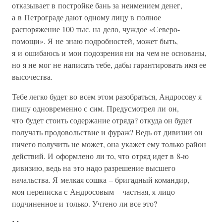
отказывает в постройке бань за неимением денег,
а в Петрограде дают одному лицу в полное
распоряжение 100 тыс. на дело, чуждое «Северо-
помощи». Я не знаю подробностей, может быть,
я и ошибаюсь и мои подозрения ни на чем не основаны,
но я не мог не написать тебе, дабы гарантировать имя ее
высочества.
Тебе легко будет во всем этом разобраться, Андросову я
пишу одновременно с сим. Предусмотрел ли он,
что будет стоить содержание отряда? откуда он будет
получать продовольствие и фураж? Ведь от дивизии он
ничего получить не может, она укажет ему только район
действий. И оформлено ли то, что отряд идет в 8-ю
дивизию, ведь на это надо разрешение высшего
начальства. Я мелкая сошка – бригадный командир,
моя переписка с Андросовым – частная, я лицо
подчиненное и только. Учтено ли все это?