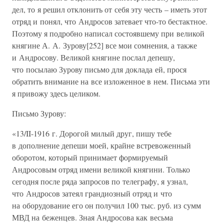
дел, то я решил отклонить от себя эту честь – иметь этот
отряд и понял, что Андросов затевает что-то бестактное.
Поэтому я подробно написал состоявшему при великой
княгине А. А. Зурову[252] все мои сомнения, а также
и Андросову. Великой княгине послал депешу,
что посылаю Зурову письмо для доклада ей, прося
обратить внимание на все изложенное в нем. Письма эти
я привожу здесь целиком.
Письмо Зурову:
«13/II-1916 г. Дорогой милый друг, пишу тебе
в дополнение депеши моей, крайне встревоженный
оборотом, который принимает формируемый
Андросовым отряд имени великой княгини. Только
сегодня после ряда запросов по телеграфу, я узнал,
что Андросов затеял грандиозный отряд и что
на оборудование его он получил 100 тыс. руб. из сумм
МВД на беженцев. Зная Андросова как весьма