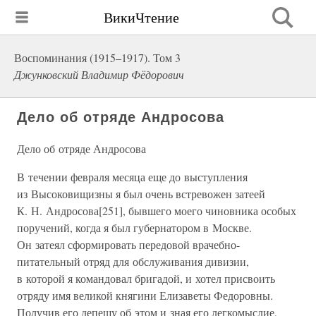
ВикиЧтение
Воспоминания (1915–1917). Том 3
Джунковский Владимир Фёдорович
Дело об отряде Андросова
Дело об отряде Андросова
В течении февраля месяца еще до выступления
из Высоковищизны я был очень встревожен затеей
К. Н. Андросова[251], бывшего моего чиновника особых
поручений, когда я был губернатором в Москве.
Он затеял сформировать передовой врачебно-
питательный отряд для обслуживания дивизии,
в которой я командовал бригадой, и хотел присвоить
отряду имя великой княгини Елизаветы Федоровны.
Получив его депешу об этом и зная его легкомыслие,