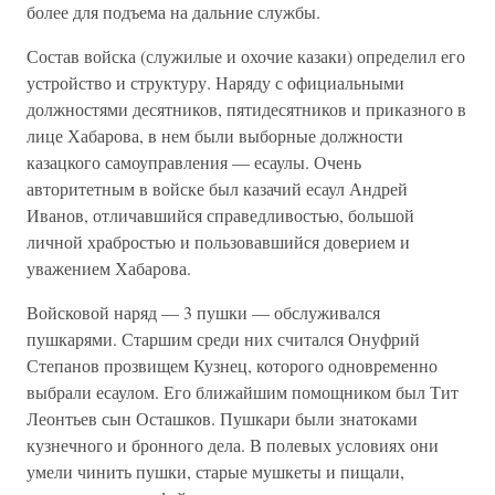
более для подъема на дальние службы.
Состав войска (служилые и охочие казаки) определил его
устройство и структуру. Наряду с официальными
должностями десятников, пятидесятников и приказного в
лице Хабарова, в нем были выборные должности
казацкого самоуправления — есаулы. Очень
авторитетным в войске был казачий есаул Андрей
Иванов, отличавшийся справедливостью, большой
личной храбростью и пользовавшийся доверием и
уважением Хабарова.
Войсковой наряд — 3 пушки — обслуживался
пушкарями. Старшим среди них считался Онуфрий
Степанов прозвищем Кузнец, которого одновременно
выбрали есаулом. Его ближайшим помощником был Тит
Леонтьев сын Осташков. Пушкари были знатоками
кузнечного и бронного дела. В полевых условиях они
умели чинить пушки, старые мушкеты и пищали,