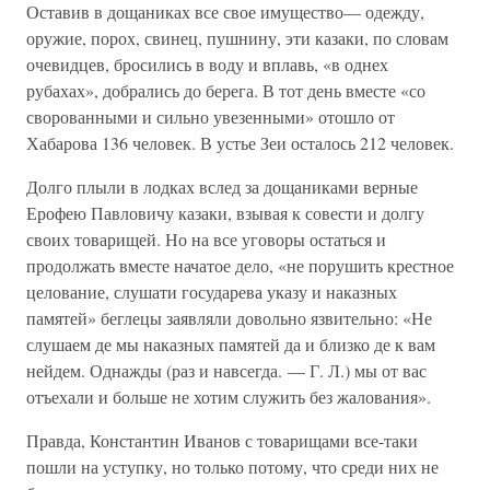
Оставив в дощаниках все свое имущество— одежду,
оружие, порох, свинец, пушнину, эти казаки, по словам
очевидцев, бросились в воду и вплавь, «в однех
рубахах», добрались до берега. В тот день вместе «со
сворованными и сильно увезенными» отошло от
Хабарова 136 человек. В устье Зеи осталось 212 человек.
Долго плыли в лодках вслед за дощаниками верные
Ерофею Павловичу казаки, взывая к совести и долгу
своих товарищей. Но на все уговоры остаться и
продолжать вместе начатое дело, «не порушить крестное
целование, слушати государева указу и наказных
памятей» беглецы заявляли довольно язвительно: «Не
слушаем де мы наказных памятей да и близко де к вам
нейдем. Однажды (раз и навсегда. — Г. Л.) мы от вас
отъехали и больше не хотим служить без жалования».
Правда, Константин Иванов с товарищами все-таки
пошли на уступку, но только потому, что среди них не