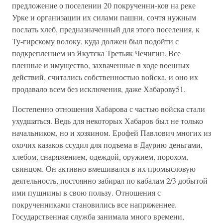
предложение о поселении 20 покрученни-ков на реке
Урке и организации их силами пашни, сочтя нужным
послать хлеб, предназначенный для этого поселения, к
Ту-гирскому волоку, куда должен был подойти с
подкреплением из Якутска Третьяк Чечигин. Все
пленные и имущество, захваченные в ходе военных
действий, считались собственностью войска, и оно их
продавало всем без исключения, даже Хабарову51.
Постепенно отношения Хабарова с частью войска стали
ухудшаться. Ведь для некоторых Хабаров был не только
начальником, но и хозяином. Ерофей Павлович многих из
охочих казаков ссудил для подъема в Даурию деньгами,
хлебом, снаряжением, одеждой, оружием, порохом,
свинцом. Он активно вмешивался в их промысловую
деятельность, постоянно забирал по кабалам 2/3 добытой
ими пушнины в свою пользу. Отношения с
покрученниками становились все напряженнее.
Государственная служба занимала много времени,