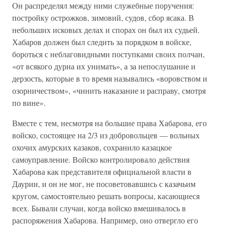
Он распределял между ними служебные поручения:
постройку острожков, зимовий, судов, сбор ясака. В
небольших исковых делах и спорах он был их судьей.
Хабаров должен был следить за порядком в войске,
бороться с неблаговидными поступками своих полчан,
«от всякого дурна их унимать», а за непослушание и
дерзость, которые в то время назывались «воровством и
озорничеством», «чинить наказание и расправу, смотря
по вине».
Вместе с тем, несмотря на большие права Хабарова, его
войско, состоящее на 2/3 из добровольцев — вольных
охочих амурских казаков, сохранило казацкое
самоуправление. Войско контролировало действия
Хабарова как представителя официальной власти в
Даурии, и он не мог, не посоветовавшись с казачьим
кругом, самостоятельно решать вопросы, касающиеся
всех. Бывали случаи, когда войско вмешивалось в
распоряжения Хабарова. Например, оно отвергло его