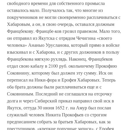
свободного времени для собственного промысла
оставалось мало. Получалось так, что многие из
покрученников не могли своевременно расплачиваться с
Хабаровым, а он, в свою очередь, оставался должным
Францбекову. Францбе-ков грозил правежом. Мало того,
он отправил из Якутска с отрядом Чечигина «своего
человека» Ананыо Урусланова, который прямо в войске
взыскивал и с Хабарова, и с других должников в пользу
Францбекова мягкую рухлядь. Наконец, Францбеков
отдал свою кабалу в 2100 руб. окольничему Прокофию
Соковнину, которому был должен эту сумму. Иск он
переписал на Ники-фора и Ерофея Хабаровых. Теперь
оба брата должны были расплачиваться еще и с
Соковниным. Последний не соглашался на отсрочку
долга и через Сибирский приказ направил свой иск в
Якутск, оттуда 30 июня 1652 г. на Амур был послан
служилый человек Никита Прокофьев со строгим
предписанием собрать за братьев Хабаровых, как за
преступников, «крепкие поручные записи», с Ерофея