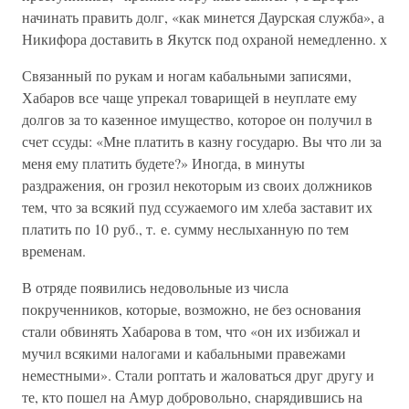
начинать править долг, «как минется Даурская служба», а
Никифора доставить в Якутск под охраной немедленно. х
Связанный по рукам и ногам кабальными записями,
Хабаров все чаще упрекал товарищей в неуплате ему
долгов за то казенное имущество, которое он получил в
счет ссуды: «Мне платить в казну государю. Вы что ли за
меня ему платить будете?» Иногда, в минуты
раздражения, он грозил некоторым из своих должников
тем, что за всякий пуд ссужаемого им хлеба заставит их
платить по 10 руб., т. е. сумму неслыханную по тем
временам.
В отряде появились недовольные из числа
покрученников, которые, возможно, не без основания
стали обвинять Хабарова в том, что «он их избижал и
мучил всякими налогами и кабальными правежами
неместными». Стали роптать и жаловаться друг другу и
те, кто пошел на Амур добровольно, снарядившись на