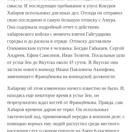
смысла. И последующее пребывание в улусе Кокурея
Хабаров использовал для иных дел. Отсюда он отправил
свою последнюю и самую большую отписку с Амура.
Она содержала подробный отчет о действиях
хабаровского войска с момента взятия Гайгударова
городка и до раскола в отряде. Отписку доставляли
Олекминским путем 4 человека: Богдан Габышев, Сергей
Андреев, Ефим Самсонов, Иван Телятев. Посыльные шли
от устья Зеи до Якутска около 45 суток. В Якутске они
застали нового воеводу Ивана Павловича Акинфова,
заменившего Францбекова на воеводской должности.
Хабарову об этом изменении ничего известно не было. И,
находясь еще некоторое время в устье Зеи, он
безрезультатно ждал вестей от Францбекова. Правда, сам
Хабаров времени даром не терял. Он использовал
тактический ход, применяемый нередко в военном деле: с
помощью верных ему людей распустил среди местного
населения слух о скором приходе на Амур 6-тысячного