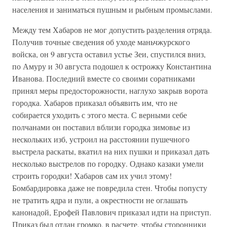
населения и заниматься пушным и рыбным промыслами.
Между тем Хабаров не мог допустить разделения отряда.
Получив точные сведения об уходе маньчжурского
войска, он 9 августа оставил устье Зеи, спустился вниз,
по Амуру и 30 августа подошел к острожку Константина
Иванова. Последний вместе со своими соратниками
принял меры предосторожности, наглухо закрыв ворота
городка. Хабаров приказал объявить им, что не
собирается уходить с этого места. С верными себе
полчанами он поставил вблизи городка зимовье из
нескольких изб, устроил на расстоянии пушечного
выстрела раскаты, вкатил на них пушки и приказал дать
несколько выстрелов по городку. Однако казаки умели
строить городки! Хабаров сам их учил этому!
Бомбардировка даже не повредила стен. Чтобы попусту
не тратить ядра и пули, а окрестности не оглашать
канонадой, Ерофей Павлович приказал идти на приступ.
Приказ был отдан громко, в расчете, чтобы сторонники