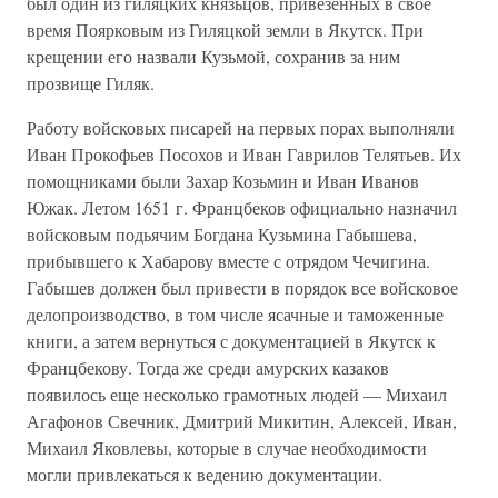
был один из гиляцких князьцов, привезенных в свое
время Поярковым из Гиляцкой земли в Якутск. При
крещении его назвали Кузьмой, сохранив за ним
прозвище Гиляк.
Работу войсковых писарей на первых порах выполняли
Иван Прокофьев Посохов и Иван Гаврилов Телятьев. Их
помощниками были Захар Козьмин и Иван Иванов
Южак. Летом 1651 г. Францбеков официально назначил
войсковым подьячим Богдана Кузьмина Габышева,
прибывшего к Хабарову вместе с отрядом Чечигина.
Габышев должен был привести в порядок все войсковое
делопроизводство, в том числе ясачные и таможенные
книги, а затем вернуться с документацией в Якутск к
Францбекову. Тогда же среди амурских казаков
появилось еще несколько грамотных людей — Михаил
Агафонов Свечник, Дмитрий Микитин, Алексей, Иван,
Михаил Яковлевы, которые в случае необходимости
могли привлекаться к ведению документации.