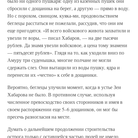
было ни одного пушкаря: одну из казенных пушек они
сбросили с дощаника на берег, а другую — прямо в воду.
Но с порохом, свинцом, куяка-ми, продовольствием
беглецы расстаться не пожелали, рассудив, что они им
еще пригодятся. «И всего войскового живота захватили и
увезли те воры, — писал Хабаров, — на две тысячи
рублев. Да знамя увезли войсковое, а цена тому знамени
— пятьдесят рублев». Глядя на то, как уходили вниз по
Амуру три суденышка, многие полчане не могли
сдержать слез. Они вытащили из воды пушку, ядра и
перенесли их «честно» к себе в дощаники.
Вероятно, беглецы улучили момент, когда в устье Зеи
Хабарова не было. В противном случае, используя
численное превосходство своих сторонников и имея в
своем распоряжении еще 5–6 дощаников, он мог бы
пресечь разногласия на месте.
Думать о дальнейшем продолжении строительства
острога только с оставшейся частью людей не имело