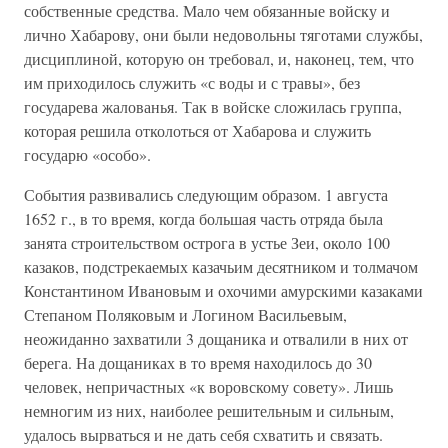
собственные средства. Мало чем обязанные войску и
лично Хабарову, они были недовольны тяготами службы,
дисциплиной, которую он требовал, и, наконец, тем, что
им приходилось служить «с воды и с травы», без
государева жалованья. Так в войске сложилась группа,
которая решила отколоться от Хабарова и служить
государю «особо».
События развивались следующим образом. 1 августа
1652 г., в то время, когда большая часть отряда была
занята строительством острога в устье Зеи, около 100
казаков, подстрекаемых казачьим десятником и толмачом
Константином Ивановым и охочими амурскими казаками
Степаном Поляковым и Логином Васильевым,
неожиданно захватили 3 дощаника и отвалили в них от
берега. На дощаниках в то время находилось до 30
человек, непричастных «к воровскому совету». Лишь
немногим из них, наиболее решительным и сильным,
удалось вырваться и не дать себя схватить и связать.