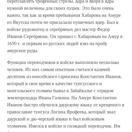
переплавлять трофейные стрелы, ядра и якоря в ядра
нужной величины для своих пушек. Это было очень
важно, так как за время пребывания Хабарова на Амуре
из Якутска почти не присылали пушечных ядер. Был в
войске рудознатец и серебряных дел мастер Федор
Иванов Серебряник. Он пришел с Хабаровым на Амур в
1650 г. и первым из русских людей взял на пробу
амурские руды.
Функции переводчиков в войске выполняли несколько
человек. Из них самым опытным считался казачий
десятник из енисейского гарнизона Константин Иванов,
который в свое время в качестве тунгусского и
монгольского толмача бывал в Забайкалье с отрядом
землепроходца Ивана Галкина. На Амуре Константин
Иванов быстро обучился даурскому языку от крещеного в
православие тунгуса Логина Ярофеева, который знал
даурский и дю-черский языки и был войсковым
толмачом. Имелся в войске и гиляцкий переводчик. Им