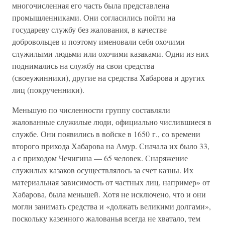
многочисленная его часть была представлена
промышленниками. Они согласились пойти на
государеву службу без жалования, в качестве
добровольцев и поэтому именовали себя охочими
служилыми людьми или охочими казаками. Одни из них
поднимались на службу на свои средства
(своеужинники), другие на средства Хабарова и других
лиц (покрученники).
Меньшую по численности группу составляли
жалованные служилые люди, официально числившиеся в
службе. Они появились в войске в 1650 г., со времени
второго прихода Хабарова на Амур. Сначала их было 33,
а с приходом Чечигина — 65 человек. Снаряжение
служилых казаков осуществлялось за счет казны. Их
материальная зависимость от частных лиц, например» от
Хабарова, была меньшей. Хотя не исключено, что и они
могли занимать средства и «должать великими долгами»,
поскольку казенного жалованья всегда не хватало, тем