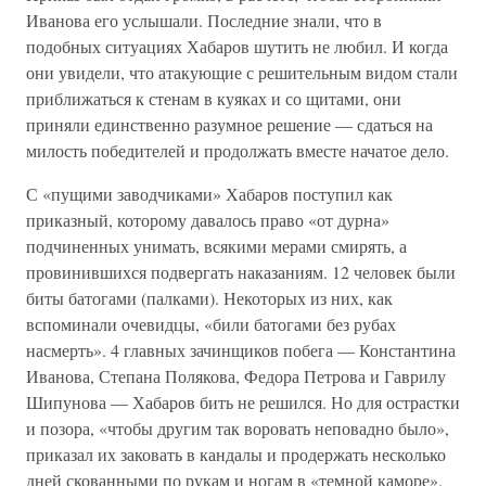
Иванова его услышали. Последние знали, что в
подобных ситуациях Хабаров шутить не любил. И когда
они увидели, что атакующие с решительным видом стали
приближаться к стенам в куяках и со щитами, они
приняли единственно разумное решение — сдаться на
милость победителей и продолжать вместе начатое дело.
С «пущими заводчиками» Хабаров поступил как
приказный, которому давалось право «от дурна»
подчиненных унимать, всякими мерами смирять, а
провинившихся подвергать наказаниям. 12 человек были
биты батогами (палками). Некоторых из них, как
вспоминали очевидцы, «били батогами без рубах
насмерть». 4 главных зачинщиков побега — Константина
Иванова, Степана Полякова, Федора Петрова и Гаврилу
Шипунова — Хабаров бить не решился. Но для острастки
и позора, «чтобы другим так воровать неповадно было»,
приказал их заковать в кандалы и продержать несколько
дней скованными по рукам и ногам в «темной каморе».