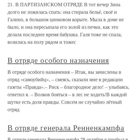
21. В ПАРТИЗАНСКОМ ОТРЯДЕ В тот вечер Зина
долго не ложилась спать: она стирала бельё, своё и
Галино, в большом цинковом корыте. Мыла в доме не
было, и она пересыпала его золой из печки, как это
делала последнее время бабушка. Галя тоже не спала,
возилась на полу рядом и тожес
В отряде особого назначения
В отряде особого назначения – Итак, вы зачислены в
отряд «самоубийц», – смеясь, сказали мне в редакции
газеты «Правда».– Риск – благородное дело! – улыбаясь,
ответил я. – Волков бояться – в лес не ходить!В каждой
шутке есть доля правды. Совсем не случайно лётный
отряд
В отряде генерала Ренненкампфа
В отряде генерала Ренненкампфа 28 октября я прибыл в