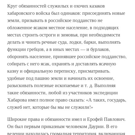
Круг обязанностей служилых и охочих казаков
хабаровского войска был одинаков: присоединять новые
земли, призывать в российское подданство не
обложенное ясаком местное население, в подходящих
местах строить остроги и зимовья, при необходимости
делать и чинить речные суда, лодки, барки, выполнять
функции гребцов, а в иных местах — и бурлаков,
оборонять население, принявшее российское подданство,
собирать с него ясак, охранять и доставлять ясачную
казну и официальную переписку, присматривать.
удобные под пашню земли и начинать их освоение,
разыскивать полезные ископаемые и т. д. Выполняя
такие обязанности, любой из участников экспедиции
Хабарова имел полное право сказать: «А таких, государь,
служеб нет, которые бы мы не служили!»
Широкие права и обязанности имел и Ерофей Павлович.
Он был первым приказным человеком Даурии. В его
ведении находилась громадная территория, включающая