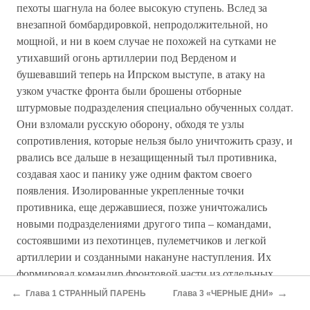
пехоты шагнула на более высокую ступень. Вслед за
внезапной бомбардировкой, непродолжительной, но
мощной, и ни в коем случае не похожей на сутками не
утихавший огонь артиллерии под Верденом и
бушевавший теперь на Ипрском выступе, в атаку на
узком участке фронта были брошены отборные
штурмовые подразделения специально обученных солдат.
Они взломали русскую оборону, обходя те узлы
сопротивления, которые нельзя было уничтожить сразу, и
рвались все дальше в незащищенный тыл противника,
создавая хаос и панику уже одним фактом своего
появления. Изолированные укрепленные точки
противника, еще державшиеся, позже уничтожались
новыми подразделениями другого типа – командами,
состоявшими из пехотинцев, пулеметчиков и легкой
артиллерии и созданными накануне наступления. Их
формировал командир фронтовой части из отдельных
подразделений, имевшихся на его участке. Родилась
←
→
Глава 1 СТРАННЫЙ ПАРЕНЬ
Глава 3 «ЧЕРНЫЕ ДНИ»
новая, гибкая идея командной функции: локальный