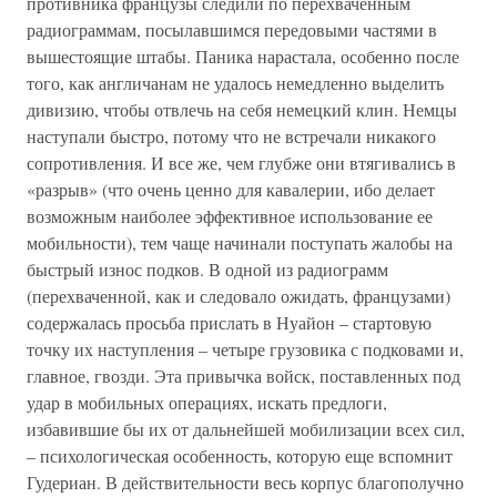
противника французы следили по перехваченным
радиограммам, посылавшимся передовыми частями в
вышестоящие штабы. Паника нарастала, особенно после
того, как англичанам не удалось немедленно выделить
дивизию, чтобы отвлечь на себя немецкий клин. Немцы
наступали быстро, потому что не встречали никакого
сопротивления. И все же, чем глубже они втягивались в
«разрыв» (что очень ценно для кавалерии, ибо делает
возможным наиболее эффективное использование ее
мобильности), тем чаще начинали поступать жалобы на
быстрый износ подков. В одной из радиограмм
(перехваченной, как и следовало ожидать, французами)
содержалась просьба прислать в Нуайон – стартовую
точку их наступления – четыре грузовика с подковами и,
главное, гвозди. Эта привычка войск, поставленных под
удар в мобильных операциях, искать предлоги,
избавившие бы их от дальнейшей мобилизации всех сил,
– психологическая особенность, которую еще вспомнит
Гудериан. В действительности весь корпус благополучно