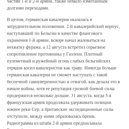
частям 1-й и 2-й армий, также немало измотанным
долгими переходами.
В целом, германская кавалерия оказалась в
затруднительном положении. 2-й кавалерийский корпус,
наступавший по Бельгии в качестве флангового
охранения 1-й армии, вскоре начал жаловаться на
нехватку фуража, а 12 августа встретил серьезное
сопротивление противника у Гаэлена. Плотный
пулеметный и ружейный огонь слабых бельгийских
отрядов косил кавалеристов как траву. Никогда больше
германская кавалерия не сможет наступать с такой
беспечной самоуверенностью и отвагой, как делала это в
начале войны, хотя ее репутация грозной боевой силы
продержится несколько дольше. 31 августа, когда 5-я
французская армия продолжала удерживать позиции
южнее реки Сер, а британские экспедиционные силы
отступили, между ними образовалась брешь.
Радиограмма из штаба 2-й армии предписывала