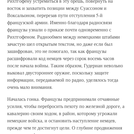
Рихтгофену устремиться в эту брешь, повернуть на
восток и захватить позиции между Суассоном и
Воксальоном, перерезав пути отступления 5-й
французской армии. Именно благодаря радиосвязи
французы узнали о приказе почти одновременно с
Рихтгофеном. Радиообмен между немецкими штабами
зачастую шел открытым текстом, но даже если был
зашифрован, это не помогало, так как французы
расшифровали код немцев через сорок восемь часов
после начала войны. Таким образом, Гудериан невольно
выковал двустороннее оружие, поскольку защите
информации, передаваемой по радио, уделялось тогда
очень мало внимания.
Началась гонка. Французы предпринимали отчаянные
усилия, чтобы перебросить пехоту по железной дороге, а
кавалерию своим ходом, в район, которому угрожали
немецкие войска, и остановить наступление немцев,
прежде чем те достигнут цели. О глубине продвижения