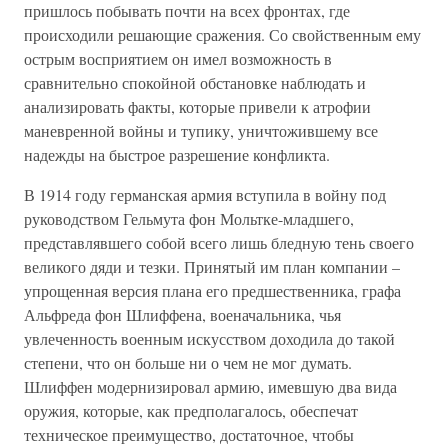
пришлось побывать почти на всех фронтах, где
происходили решающие сражения. Со свойственным ему
острым восприятием он имел возможность в
сравнительно спокойной обстановке наблюдать и
анализировать факты, которые привели к атрофии
маневренной войны и тупику, уничтожившему все
надежды на быстрое разрешение конфликта.
В 1914 году германская армия вступила в войну под
руководством Гельмута фон Мольтке-младшего,
представлявшего собой всего лишь бледную тень своего
великого дяди и тезки. Принятый им план компании –
упрощенная версия плана его предшественника, графа
Альфреда фон Шлиффена, военачальника, чья
увлеченность военным искусством доходила до такой
степени, что он больше ни о чем не мог думать.
Шлиффен модернизировал армию, имевшую два вида
оружия, которые, как предполагалось, обеспечат
техническое преимущество, достаточное, чтобы