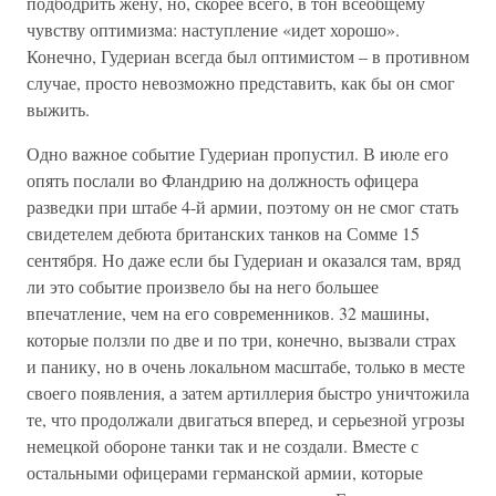
подбодрить жену, но, скорее всего, в тон всеобщему
чувству оптимизма: наступление «идет хорошо».
Конечно, Гудериан всегда был оптимистом – в противном
случае, просто невозможно представить, как бы он смог
выжить.
Одно важное событие Гудериан пропустил. В июле его
опять послали во Фландрию на должность офицера
разведки при штабе 4-й армии, поэтому он не смог стать
свидетелем дебюта британских танков на Сомме 15
сентября. Но даже если бы Гудериан и оказался там, вряд
ли это событие произвело бы на него большее
впечатление, чем на его современников. 32 машины,
которые ползли по две и по три, конечно, вызвали страх
и панику, но в очень локальном масштабе, только в месте
своего появления, а затем артиллерия быстро уничтожила
те, что продолжали двигаться вперед, и серьезной угрозы
немецкой обороне танки так и не создали. Вместе с
остальными офицерами германской армии, которые