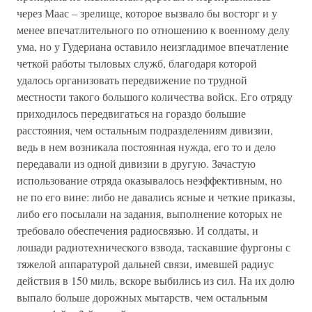
через Маас – зрелище, которое вызвало бы восторг и у
менее впечатлительного по отношению к военному делу
ума, но у Гудериана оставило неизгладимое впечатление
четкой работы тыловых служб, благодаря которой
удалось организовать передвижение по трудной
местности такого большого количества войск. Его отряду
приходилось передвигаться на гораздо большие
расстояния, чем остальным подразделениям дивизии,
ведь в нем возникала постоянная нужда, его то и дело
передавали из одной дивизии в другую. Зачастую
использование отряда оказывалось неэффективным, но
не по его вине: либо не давались ясные и четкие приказы,
либо его посылали на задания, выполнение которых не
требовало обеспечения радиосвязью. И солдаты, и
лошади радиотехнического взвода, таскавшие фургоны с
тяжелой аппаратурой дальней связи, имевшей радиус
действия в 150 миль, вскоре выбились из сил. На их долю
выпало больше дорожных мытарств, чем остальным