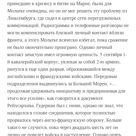
приведшие к кризису в битве на Марне, были для
Мольтке очевидны, но он не мог решить эту проблему из
Люксембурга, где сидел в центре сети перегруженных
коммуникаций. Радиограммы и телефонные разговоры не
могли компенсировать близкий личный контакт вблизи
фронта, а этого Мольтке всячески избегал, пока сражение
не было окончательно проиграно. Однако личный
контакт зачастую имел огромную ценность. 5 сентября 1-
й кавалерийский корпус, увлекая за собой 2-ю армию,
ринулся в еще один разрыв, образовавшийся между
английскими и французскими войсками. Передовые
подразделения выдвинулись за Большой Морен, «…
продолжая удерживать инициативу и предпринимая для
этого все усилия», как говорится в документе
Рейхсархива. Гудериан был с ними, однако не знал, что
находился в голове соединения, которое полностью
прорвалось через англо-французскую оборону. Больше
такого не случится, пока через двадцать шесть лет он
лично не поведет войска в наступление. Однако опять