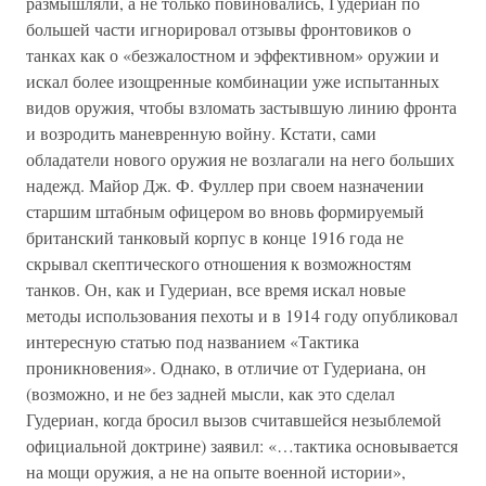
размышляли, а не только повиновались, Гудериан по
большей части игнорировал отзывы фронтовиков о
танках как о «безжалостном и эффективном» оружии и
искал более изощренные комбинации уже испытанных
видов оружия, чтобы взломать застывшую линию фронта
и возродить маневренную войну. Кстати, сами
обладатели нового оружия не возлагали на него больших
надежд. Майор Дж. Ф. Фуллер при своем назначении
старшим штабным офицером во вновь формируемый
британский танковый корпус в конце 1916 года не
скрывал скептического отношения к возможностям
танков. Он, как и Гудериан, все время искал новые
методы использования пехоты и в 1914 году опубликовал
интересную статью под названием «Тактика
проникновения». Однако, в отличие от Гудериана, он
(возможно, и не без задней мысли, как это сделал
Гудериан, когда бросил вызов считавшейся незыблемой
официальной доктрине) заявил: «…тактика основывается
на мощи оружия, а не на опыте военной истории»,