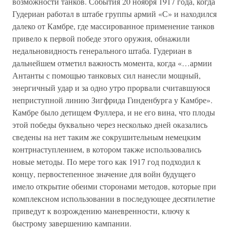
возможности танков. События 20 ноября 1917 года, когда
Гудериан работал в штабе группы армий «С» и находился
далеко от Камбре, где массированное применение танков
привело к первой победе этого оружия, обнажили
недальновидность генерального штаба. Гудериан в
дальнейшем отметил важность момента, когда «…армии
Антанты с помощью танковых сил нанесли мощный,
энергичный удар и за одно утро прорвали считавшуюся
неприступной линию Зигфрида Гинденбурга у Камбре».
Камбре было детищем Фуллера, и не его вина, что плоды
этой победы буквально через несколько дней оказались
сведены на нет таким же сокрушительным немецким
контрнаступлением, в котором также использовались
новые методы. По мере того как 1917 год подходил к
концу, первостепенное значение для войн будущего
имело открытие обеими сторонами методов, которые при
комплексном использовании в последующее десятилетие
приведут к возрождению маневренности, ключу к
быстрому завершению кампании.