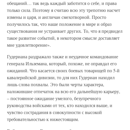
обещаний… так ведь каждый заботится о себе, и права
только сила. Поэтому я считаю всю эту трепотню насчет
измены и царя, и англичан смехотворной. Просто
получилось так, что наше положение в мире и образ
существования не устраивает других. То, что я предвидел
такое развитие событий, в некотором смысле доставляет
мне удовлетворение».
Гудериана раздражало также и неудачное командование
генерала Ильземана, который, похоже, не оправдал его
ожиданий. Что касается своих боевых товарищей по 5-й
кавалерийской дивизии, то для них Гудериан находил
лишь слова похвалы. Это были черты характера,
наложившие отпечаток на всю его дальнейшую карьеру,
– постоянное ожидание умелого, безупречного
руководства войсками от тех, кто находился выше, и
чувство сострадания в совокупности с высокой
требовательностью к нижестоящим.