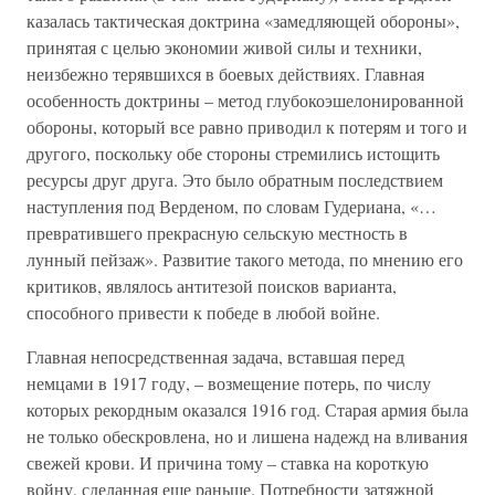
казалась тактическая доктрина «замедляющей обороны»,
принятая с целью экономии живой силы и техники,
неизбежно терявшихся в боевых действиях. Главная
особенность доктрины – метод глубокоэшелонированной
обороны, который все равно приводил к потерям и того и
другого, поскольку обе стороны стремились истощить
ресурсы друг друга. Это было обратным последствием
наступления под Верденом, по словам Гудериана, «…
превратившего прекрасную сельскую местность в
лунный пейзаж». Развитие такого метода, по мнению его
критиков, являлось антитезой поисков варианта,
способного привести к победе в любой войне.
Главная непосредственная задача, вставшая перед
немцами в 1917 году, – возмещение потерь, по числу
которых рекордным оказался 1916 год. Старая армия была
не только обескровлена, но и лишена надежд на вливания
свежей крови. И причина тому – ставка на короткую
войну, сделанная еще раньше. Потребности затяжной