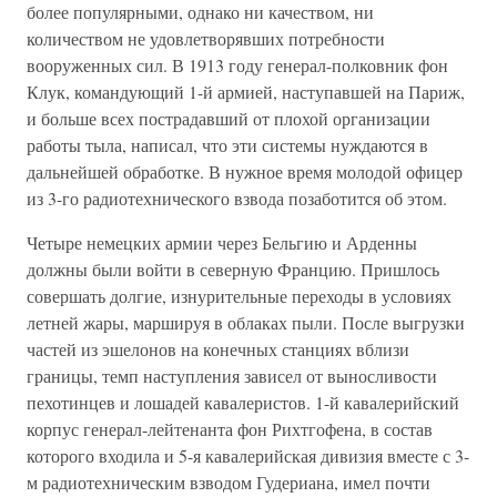
более популярными, однако ни качеством, ни
количеством не удовлетворявших потребности
вооруженных сил. В 1913 году генерал-полковник фон
Клук, командующий 1-й армией, наступавшей на Париж,
и больше всех пострадавший от плохой организации
работы тыла, написал, что эти системы нуждаются в
дальнейшей обработке. В нужное время молодой офицер
из 3-го радиотехнического взвода позаботится об этом.
Четыре немецких армии через Бельгию и Арденны
должны были войти в северную Францию. Пришлось
совершать долгие, изнурительные переходы в условиях
летней жары, маршируя в облаках пыли. После выгрузки
частей из эшелонов на конечных станциях вблизи
границы, темп наступления зависел от выносливости
пехотинцев и лошадей кавалеристов. 1-й кавалерийский
корпус генерал-лейтенанта фон Рихтгофена, в состав
которого входила и 5-я кавалерийская дивизия вместе с 3-
м радиотехническим взводом Гудериана, имел почти