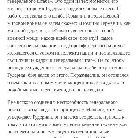
генерального штаба». Это один из тех моментов его
жизни, которыми Гудериан гордился больше всего. О
работе генерального штаба Германии в годы Первой
мировой войны он затем скажет: «Позиция Германии, как
мировой державы, требовала уверенности в своей
военной мощи, находившей свое, пожалуй, самое
явственное выражение в подборе офицерского корпуса,
являвшегося сгустком интеллекта нации и поставлявшего
свои лучшие кадры в генеральный штаб». Не то, чтобы
последнее суждение о генеральном штабе некритично –
Гудериан был далек от этого. Поразмыслив, он отозвался
о нем как о «слишком узкой концепции», хотя до этого
подобные мысли его, очевидно, не посещали.
Вне всякого сомнения, неспособность генерального
штаба во всем следовать принципам Мольтке, хотя, как
утверждает Гудериан, он пытался это делать, привела к
тому, что этот мозг армии утратил видение технической
перспективы и не смог оценить потенциальные