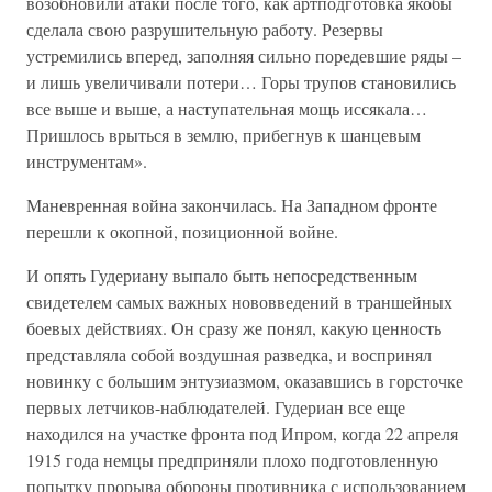
возобновили атаки после того, как артподготовка якобы
сделала свою разрушительную работу. Резервы
устремились вперед, заполняя сильно поредевшие ряды –
и лишь увеличивали потери… Горы трупов становились
все выше и выше, а наступательная мощь иссякала…
Пришлось врыться в землю, прибегнув к шанцевым
инструментам».
Маневренная война закончилась. На Западном фронте
перешли к окопной, позиционной войне.
И опять Гудериану выпало быть непосредственным
свидетелем самых важных нововведений в траншейных
боевых действиях. Он сразу же понял, какую ценность
представляла собой воздушная разведка, и воспринял
новинку с большим энтузиазмом, оказавшись в горсточке
первых летчиков-наблюдателей. Гудериан все еще
находился на участке фронта под Ипром, когда 22 апреля
1915 года немцы предприняли плохо подготовленную
попытку прорыва обороны противника с использованием