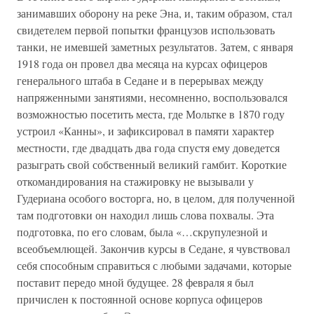
занимавших оборону на реке Эна, и, таким образом, стал
свидетелем первой попытки французов использовать
танки, не имевшей заметных результатов. Затем, с января
1918 года он провел два месяца на курсах офицеров
генерального штаба в Седане и в перерывах между
напряженными занятиями, несомненно, воспользовался
возможностью посетить места, где Мольтке в 1870 году
устроил «Канны», и зафиксировал в памяти характер
местности, где двадцать два года спустя ему доведется
разыграть свой собственный великий гамбит. Короткие
откомандирования на стажировку не вызывали у
Гудериана особого восторга, но, в целом, для полученной
там подготовки он находил лишь слова похвалы. Эта
подготовка, по его словам, была «…скрупулезной и
всеобъемлющей. Закончив курсы в Седане, я чувствовал
себя способным справиться с любыми задачами, которые
поставит передо мной будущее. 28 февраля я был
причислен к постоянной основе корпуса офицеров