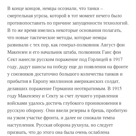
В конце концов, немцы осознали, что танки –
смертельная угроза, которой в тот момент нечего было
противопоставить по причине запущенности технологий.
В то же время имелись некоторые основания полагать,
что новые тактические методы, которые немцы
развивали с тех пор, как генерал-полковник Август фон
Макензен и его начальник штаба, полковник Ганс фон
Сект нанесли русским поражение под Горлицей в 1917
году, дадут шансы на победу еще до появления на фронте
у союзников достаточно большого количества танков и
прибытия в Европу миллионов американских солдат,
делавших поражение Германии неотвратимым. В 1915
году Макензену и Секту за счет лучшего управления
войсками удалось достичь глубокого проникновения в
русскую оборону. Они ввели резервы в брешь, пробитую
на узком участке фронта, и далее не снижали темпа
наступления. Русская оборона рухнула, но следует
признать, что до этого она была очень ослаблена