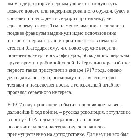
«командир, который первым уловит истинную суть
всякого нового или модернизированного оружия, будет в
состоянии преподнести сюрприз противнику, не
сделавшему этого». Тем не менее, именно англичане, а
позднее французы выдвинули идею использования
танков на первый план, и произошло это в немалой
степени благодаря тому, что новое оружие вверили
попечению энергичных офицеров, обладавших широким
кругозором и пробивной силой. В Германии к разработке
первого танка приступили в январе 1917 года, однако
дело двигалось туго, поскольку во главе его стояли
технари и посредственности, а генеральный штаб не
проявлял серьезного интереса.
В 1917 году произошли события, повлиявшие на весь
дальнейший ход войны, – русская революция, вступление
в войну США и демонстрация англичанами
несостоятельности наступления, основанного
преимущественно на артподготовке. Для немцев это был