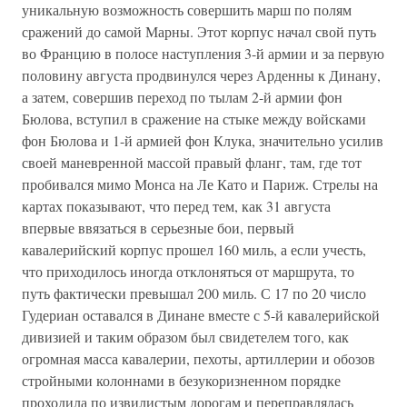
уникальную возможность совершить марш по полям
сражений до самой Марны. Этот корпус начал свой путь
во Францию в полосе наступления 3-й армии и за первую
половину августа продвинулся через Арденны к Динану,
а затем, совершив переход по тылам 2-й армии фон
Бюлова, вступил в сражение на стыке между войсками
фон Бюлова и 1-й армией фон Клука, значительно усилив
своей маневренной массой правый фланг, там, где тот
пробивался мимо Монса на Ле Като и Париж. Стрелы на
картах показывают, что перед тем, как 31 августа
впервые ввязаться в серьезные бои, первый
кавалерийский корпус прошел 160 миль, а если учесть,
что приходилось иногда отклоняться от маршрута, то
путь фактически превышал 200 миль. С 17 по 20 число
Гудериан оставался в Динане вместе с 5-й кавалерийской
дивизией и таким образом был свидетелем того, как
огромная масса кавалерии, пехоты, артиллерии и обозов
стройными колоннами в безукоризненном порядке
проходила по извилистым дорогам и переправлялась