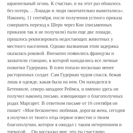
шрапнельный огонь. К счастью, и на этот раз обошлось
без потерь… Лошади и люди окончательно вымотались».
Наконец, 11 сентября, после получения устного приказа
совершить переход к Шери через Кон (письменных
приказов так и не получили) пали еще две лошади,
пришлось реквизировать недостающих животных у
местного населения. Однако вызванная этим задержка
оказалась роковой. Внезапно появились французы и
захватили станцию, в которой находились все личные
пожитки Гудериана. В плен попало несколько менее
расторопных солдат. Сам Гудериан чудом спасся, бежав
лишь в одежде, какая была на нем. Он находился в
Бетенвиле, северо-западнее Реймса, и именно здесь он
получил наконец письмо, извещающее о благополучных
родах Маргарет. В ответном письме от 16 сентября он
пишет: «Моя бесконечно любимая, дорогая жена, сегодня
я получил от твоего отца первое известие о твоем
благополучии, которое я ожидал с таким нетерпением и
тревогой… Он рассказал мне, что ты счастливо