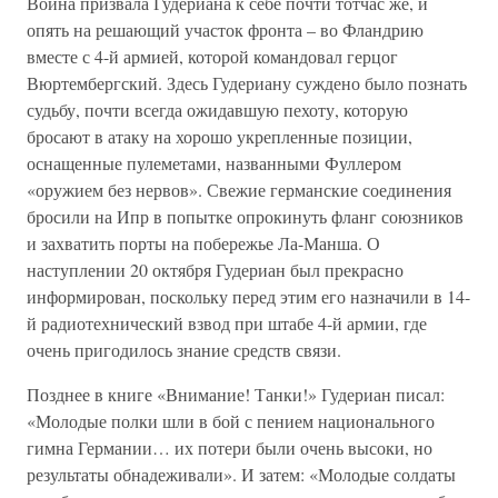
Война призвала Гудериана к себе почти тотчас же, и
опять на решающий участок фронта – во Фландрию
вместе с 4-й армией, которой командовал герцог
Вюртембергский. Здесь Гудериану суждено было познать
судьбу, почти всегда ожидавшую пехоту, которую
бросают в атаку на хорошо укрепленные позиции,
оснащенные пулеметами, названными Фуллером
«оружием без нервов». Свежие германские соединения
бросили на Ипр в попытке опрокинуть фланг союзников
и захватить порты на побережье Ла-Манша. О
наступлении 20 октября Гудериан был прекрасно
информирован, поскольку перед этим его назначили в 14-
й радиотехнический взвод при штабе 4-й армии, где
очень пригодилось знание средств связи.
Позднее в книге «Внимание! Танки!» Гудериан писал:
«Молодые полки шли в бой с пением национального
гимна Германии… их потери были очень высоки, но
результаты обнадеживали». И затем: «Молодые солдаты