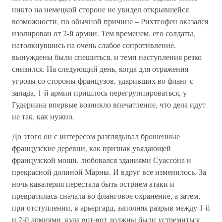
никто на немецкой стороне не увидел открывшейся
возможности, по обычной причине – Рихтгофен оказался
изолирован от 2-й армии. Тем временем, его солдаты,
натолкнувшись на очень слабое сопротивление,
вынуждены были спешиться, и темп наступления резко
снизился. На следующий день, когда для отражения
угрозы со стороны французов, ударивших во фланг с
запада, 1-й армии пришлось перегруппироваться, у
Гудериана впервые возникло впечатление, что дела идут
не так, как нужно.
До этого он с интересом разглядывал брошенные
французские деревни, как признак увядающей
французской мощи, любовался зданиями Суассона и
прекрасной долиной Марны. И вдруг все изменилось. За
ночь кавалерия перестала быть острием атаки и
превратилась сначала во фланговое охранение, а затем,
при отступлении, в арьергард, заполняя разрыв между 1-й
и 2-й армиями, куда вот-вот должны были устремиться