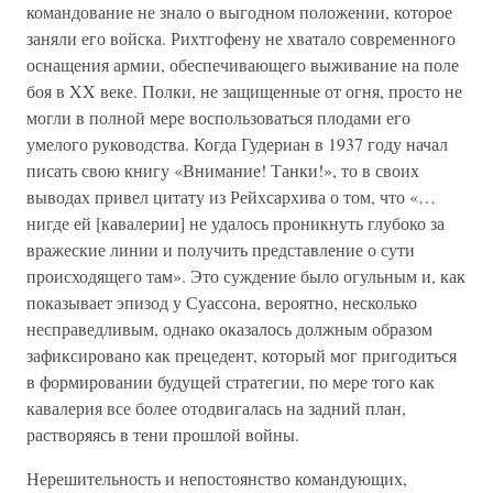
командование не знало о выгодном положении, которое
заняли его войска. Рихтгофену не хватало современного
оснащения армии, обеспечивающего выживание на поле
боя в XX веке. Полки, не защищенные от огня, просто не
могли в полной мере воспользоваться плодами его
умелого руководства. Когда Гудериан в 1937 году начал
писать свою книгу «Внимание! Танки!», то в своих
выводах привел цитату из Рейхсархива о том, что «…
нигде ей [кавалерии] не удалось проникнуть глубоко за
вражеские линии и получить представление о сути
происходящего там». Это суждение было огульным и, как
показывает эпизод у Суассона, вероятно, несколько
несправедливым, однако оказалось должным образом
зафиксировано как прецедент, который мог пригодиться
в формировании будущей стратегии, по мере того как
кавалерия все более отодвигалась на задний план,
растворяясь в тени прошлой войны.
Нерешительность и непостоянство командующих,