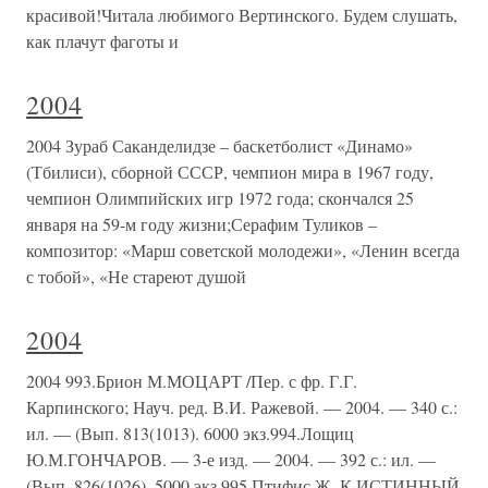
красивой!Читала любимого Вертинского. Будем слушать,
как плачут фаготы и
2004
2004 Зураб Саканделидзе – баскетболист «Динамо»
(Тбилиси), сборной СССР, чемпион мира в 1967 году,
чемпион Олимпийских игр 1972 года; скончался 25
января на 59-м году жизни;Серафим Туликов –
композитор: «Марш советской молодежи», «Ленин всегда
с тобой», «Не стареют душой
2004
2004 993.Брион М.МОЦАРТ /Пер. с фр. Г.Г.
Карпинского; Науч. ред. В.И. Ражевой. — 2004. — 340 с.:
ил. — (Вып. 813(1013). 6000 экз.994.Лощиц
Ю.М.ГОНЧАРОВ. — 3-е изд. — 2004. — 392 с.: ил. —
(Вып. 826(1026). 5000 экз.995.Птифис Ж.-К.ИСТИННЫЙ