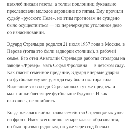
взахлеб писали газеты, а толпы поклонниц буквально
преследовали молодое дарование по пятам. Ему прочили
судьбу «русского Пеле», но этим прогнозам не суждено
было осуществиться — их перечеркнуло уголовное дело
об изнасиловании.
Эдуард Стрельцов родился 21 июля 1937 года в Москве, в
Перове (тогда это были задворки столицы), в рабочей
семье. Его отец Анатолий Стрельцов работал столяром на
заводе «Фрезер», мать Софья Фроловна — в детском саду.
Как гласит семейное предание, Эдуард впервые ударил
по футбольному мячу, когда ему было полтора года.
Видевшие это соседи Стрельцовых тут же предрекли
мальчишке блестящее футбольное будущее. И как
оказалось, не ошиблись.
Когда началась война, глава семейства Стрельцовых ушел
на фронт. Имея всего лишь четыре класса образования,
он был призван рядовым, но уже через год боевых