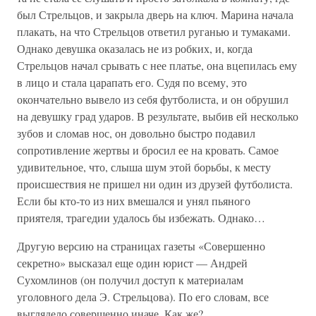
был Стрельцов, и закрыла дверь на ключ. Марина начала
плакать, на что Стрельцов ответил руганью и тумаками.
Однако девушка оказалась не из робких, и, когда
Стрельцов начал срывать с нее платье, она вцепилась ему
в лицо и стала царапать его. Судя по всему, это
окончательно вывело из себя футболиста, и он обрушил
на девушку град ударов. В результате, выбив ей несколько
зубов и сломав нос, он довольно быстро подавил
сопротивление жертвы и бросил ее на кровать. Самое
удивительное, что, слыша шум этой борьбы, к месту
происшествия не пришел ни один из друзей футболиста.
Если бы кто-то из них вмешался и унял пьяного
приятеля, трагедии удалось бы избежать. Однако…
Другую версию на страницах газеты «Совершенно
секретно» высказал еще один юрист — Андрей
Сухомлинов (он получил доступ к материалам
уголовного дела Э. Стрельцова). По его словам, все
выглядело совершенно иначе. Как же?