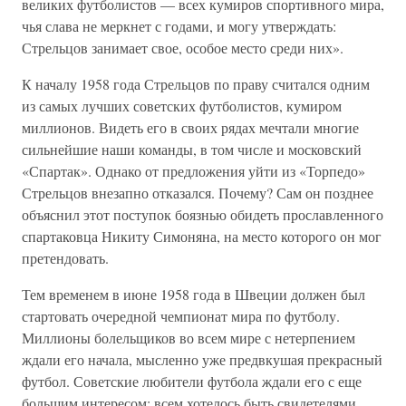
великих футболистов — всех кумиров спортивного мира,
чья слава не меркнет с годами, и могу утверждать:
Стрельцов занимает свое, особое место среди них».
К началу 1958 года Стрельцов по праву считался одним
из самых лучших советских футболистов, кумиром
миллионов. Видеть его в своих рядах мечтали многие
сильнейшие наши команды, в том числе и московский
«Спартак». Однако от предложения уйти из «Торпедо»
Стрельцов внезапно отказался. Почему? Сам он позднее
объяснил этот поступок боязнью обидеть прославленного
спартаковца Никиту Симоняна, на место которого он мог
претендовать.
Тем временем в июне 1958 года в Швеции должен был
стартовать очередной чемпионат мира по футболу.
Миллионы болельщиков во всем мире с нетерпением
ждали его начала, мысленно уже предвкушая прекрасный
футбол. Советские любители футбола ждали его с еще
большим интересом: всем хотелось быть свидетелями