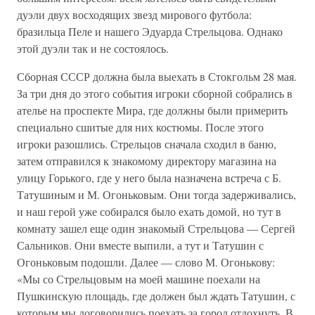
дуэли двух восходящих звезд мирового футбола:
бразильца Пеле и нашего Эдуарда Стрельцова. Однако
этой дуэли так и не состоялось.
Сборная СССР должна была выехать в Стокгольм 28 мая.
За три дня до этого события игроки сборной собрались в
ателье на проспекте Мира, где должны были примерить
специально сшитые для них костюмы. После этого
игроки разошлись. Стрельцов сначала сходил в баню,
затем отправился к знакомому директору магазина на
улицу Горького, где у него была назначена встреча с Б.
Татушиным и М. Огоньковым. Они тогда задерживались,
и наш герой уже собирался было ехать домой, но тут в
комнату зашел еще один знакомый Стрельцова — Сергей
Сальников. Они вместе выпили, а тут и Татушин с
Огоньковым подошли. Далее — слово М. Огонькову:
«Мы со Стрельцовым на моей машине поехали на
Пушкинскую площадь, где должен был ждать Татушин, с
которым мы договорились поехать за город отдохнуть. В