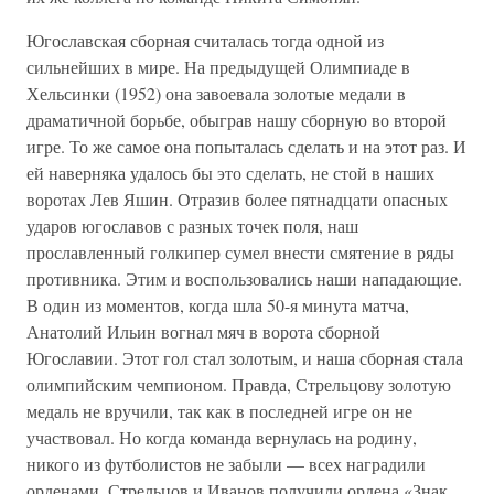
Югославская сборная считалась тогда одной из
сильнейших в мире. На предыдущей Олимпиаде в
Хельсинки (1952) она завоевала золотые медали в
драматичной борьбе, обыграв нашу сборную во второй
игре. То же самое она попыталась сделать и на этот раз. И
ей наверняка удалось бы это сделать, не стой в наших
воротах Лев Яшин. Отразив более пятнадцати опасных
ударов югославов с разных точек поля, наш
прославленный голкипер сумел внести смятение в ряды
противника. Этим и воспользовались наши нападающие.
В один из моментов, когда шла 50-я минута матча,
Анатолий Ильин вогнал мяч в ворота сборной
Югославии. Этот гол стал золотым, и наша сборная стала
олимпийским чемпионом. Правда, Стрельцову золотую
медаль не вручили, так как в последней игре он не
участвовал. Но когда команда вернулась на родину,
никого из футболистов не забыли — всех наградили
орденами. Стрельцов и Иванов получили ордена «Знак