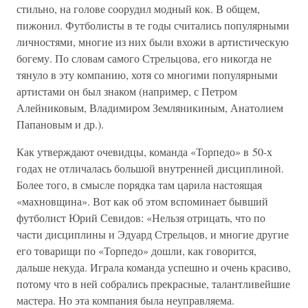
стильно, на голове соорудил модный кок. В общем,
пижонил. Футболисты в те годы считались популярными
личностями, многие из них были вхожи в артистическую
богему. По словам самого Стрельцова, его никогда не
тянуло в эту компанию, хотя со многими популярными
артистами он был знаком (например, с Петром
Алейниковым, Владимиром Земляникиным, Анатолием
Папановым и др.).
Как утверждают очевидцы, команда «Торпедо» в 50-х
годах не отличалась большой внутренней дисциплиной.
Более того, в смысле порядка там царила настоящая
«махновщина». Вот как об этом вспоминает бывший
футболист Юрий Севидов: «Нельзя отрицать, что по
части дисциплины и Эдуард Стрельцов, и многие другие
его товарищи по «Торпедо» дошли, как говорится,
дальше некуда. Играла команда успешно и очень красиво,
потому что в ней собрались прекрасные, талантливейшие
мастера. Но эта компания была неуправляема.