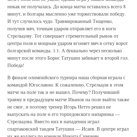
никак не получалась. До конца матча оставалось всего 8
минут, и болгары мысленно уже торжествовали победу.
И тут случилось чудо. Травмированный Тищенко,
получив мяч, точным ударом отправляет его в ноги
Стрельцову. Тот совершает стремительный рывок от
центра поля и мощным ударом вгоняет мяч в сетку ворот
болгарской команды. 1:1. А буквально через несколько
минут после этого Борис Татушин забивает и второй гол.
Победа!
В финале олимпийского турнира наша сборная играла с
командой Югославии. К сожалению, Стрельцов в этом
матче на поле так и не вышел. Почему? Получивший
травму в предыдущем матче Иванов на поле выйти также
не смог, и поэтому тренер Игорь Нетто решил не
выпускать на поле и его торпедовского напарника —
Стрельцова. Вместо них в нападении играл
спартаковский тандем Татушин — Исаев. В центре играл
их же коллега по команде Никита Симонян.