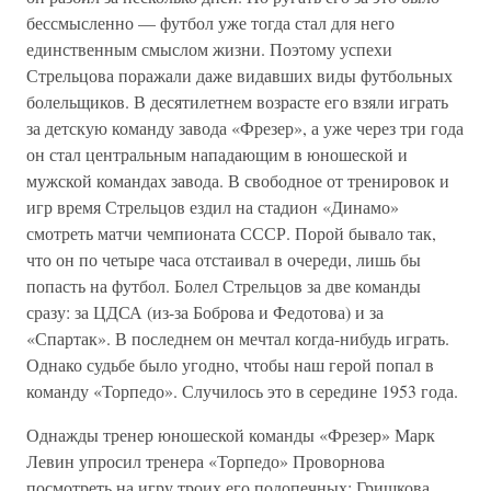
бессмысленно — футбол уже тогда стал для него
единственным смыслом жизни. Поэтому успехи
Стрельцова поражали даже видавших виды футбольных
болельщиков. В десятилетнем возрасте его взяли играть
за детскую команду завода «Фрезер», а уже через три года
он стал центральным нападающим в юношеской и
мужской командах завода. В свободное от тренировок и
игр время Стрельцов ездил на стадион «Динамо»
смотреть матчи чемпионата СССР. Порой бывало так,
что он по четыре часа отстаивал в очереди, лишь бы
попасть на футбол. Болел Стрельцов за две команды
сразу: за ЦДСА (из-за Боброва и Федотова) и за
«Спартак». В последнем он мечтал когда-нибудь играть.
Однако судьбе было угодно, чтобы наш герой попал в
команду «Торпедо». Случилось это в середине 1953 года.
Однажды тренер юношеской команды «Фрезер» Марк
Левин упросил тренера «Торпедо» Проворнова
посмотреть на игру троих его подопечных: Гришкова,