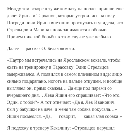
Между тем вскоре в ту же комнату на ночлег пришли еще
двое: Ирина и Тарханов, которые устроились на полу.
Посреди ночи Ирина внезапно проснулась и увидела, что
Стрельцов и Марина вновь занимаются любовью.
Причем никакой борьбы в этом случае уже не было.
Далее — рассказ О. Белаковского:
«Наутро мы встречались на Ярославском вокзале, чтобы
ехать на тренировку в Тарасовку. Эдик Стрельцов
задерживался. А появился в самом плачевном виде: лицо
сильно поцарапано, ноготь на пальце откушен, и вообще
выглядел он, прямо скажем… Да еще под парами со
вчерашнего дня… Лева Яшин его спрашивает: «Что это,
Эдик, с тобой?» А тот отвечает: «Да я, Лев Иванович,
был у бабушки на даче, и меня там собака покусала…»
Яшин посмеялся. «Да, — говорит, — какая злая собака!»
Я подхожу к тренеру Качалину: «Стрельцов нарушил