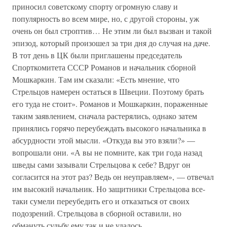
приносил советскому спорту огромную славу и
популярность во всем мире, но, с другой стороны, уж
очень он был строптив… Не этим ли был вызван и такой
эпизод, который произошел за три дня до случая на даче.
В тот день в ЦК были приглашены председатель
Спорткомитета СССР Романов и начальник сборной
Мошкаркин. Там им сказали: «Есть мнение, что
Стрельцов намерен остаться в Швеции. Поэтому брать
его туда не стоит». Романов и Мошкаркин, пораженные
таким заявлением, сначала растерялись, однако затем
принялись горячо переубеждать высокого начальника в
абсурдности этой мысли. «Откуда вы это взяли?» —
вопрошали они. «А вы не помните, как три года назад
шведы сами зазывали Стрельцова к себе? Вдруг он
согласится на этот раз? Ведь он неуправляем», — отвечал
им высокий начальник. Но защитники Стрельцова все-
таки сумели переубедить его и отказаться от своих
подозрений. Стрельцова в сборной оставили, но
обмануть судьбу ему так и не удалось.