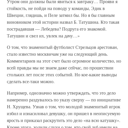
Утром они должны были явиться к завтраку… Прояви я
стойкость, не пойди на поводу у команды, Эдик в
Швеции, глядишь, и Пеле затмил бы. Но я бы главным
виновником этой истории назвал Б. Татушина. Кто такая
пострадавшая — Лебедева? Подруга его знакомой.
Татушин и свел их, увлек на дачу…»
О том, что знаменитый футболист Стрельцов арестован,
стало известно москвичам уже на следующий день.
Комментариев на этот счет было огромное количество, но
всей правды мы не знаем даже сейчас, по прошествии
стольких лет после этих событий. Но кое-какие выводы
сделать все-таки можно.
Например, однозначно можно утверждать, что это дело
намеренно раздувалось по указу сверху — по инициативе
Н. Хрущева. Узнав о том, что молодой знаменитый игрок
избил и изнасиловал девушку, он пришел в неописуемую
ярость и приказал раскрутить это дело «на всю катушку».
Кроме этого, ходили слухи о том, что свой зуб имели на