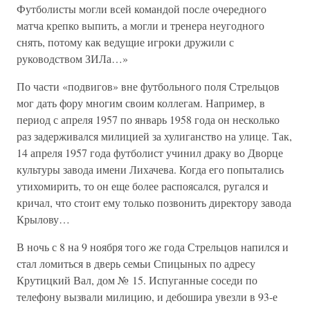
Футболисты могли всей командой после очередного
матча крепко выпить, а могли и тренера неугодного
снять, потому как ведущие игроки дружили с
руководством ЗИЛа…»
По части «подвигов» вне футбольного поля Стрельцов
мог дать фору многим своим коллегам. Например, в
период с апреля 1957 по январь 1958 года он несколько
раз задерживался милицией за хулиганство на улице. Так,
14 апреля 1957 года футболист учинил драку во Дворце
культуры завода имени Лихачева. Когда его попытались
утихомирить, то он еще более распоясался, ругался и
кричал, что стоит ему только позвонить директору завода
Крылову…
В ночь с 8 на 9 ноября того же года Стрельцов напился и
стал ломиться в дверь семьи Спицыных по адресу
Крутицкий Вал, дом № 15. Испуганные соседи по
телефону вызвали милицию, и дебошира увезли в 93-е