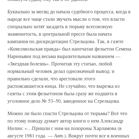
Буквально за месяц до начала судебного процесса, когда в
народе все чаще стали звучать мысли о том, что власти
специально хотят засадить в тюрьму всесоюзную
знаменитость, в центральной прессе была начата
кампания по дискредитации Стрельцова. Так, в газете
«Комсомольская правда» был напечатан фельетон Семена
Нариньяни под весьма выразительным названием —
«Звездная болезнь». Прочитав эту статью, любой
нормальный человек делал однозначный вывод: и
правильно сделали, что арестовали этого
распоясавшегося юнца. Не случайно, что вырезка из
газеты с этим фельетоном была сразу же подшита в
уголовное дело № 53–50, заведенное на Стрельцова.
Можно ли было спасти Стрельцова от тюрьмы? Вот что
по этому поводу думает автор книги о нем Александр
Нилин: «…Пришли с ним на похороны Харламова (в
августе 1981 года. —
Авт
.). Вокруг почти все в военных