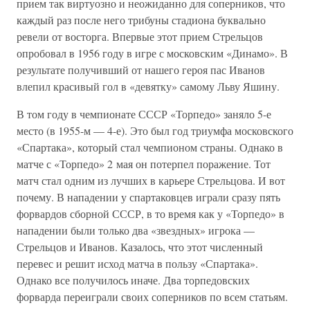
прием так виртуозно и неожиданно для соперников, что
каждый раз после него трибуны стадиона буквально
ревели от восторга. Впервые этот прием Стрельцов
опробовал в 1956 году в игре с московским «Динамо». В
результате получивший от нашего героя пас Иванов
влепил красивый гол в «девятку» самому Льву Яшину.
В том году в чемпионате СССР «Торпедо» заняло 5-е
место (в 1955-м — 4-е). Это был год триумфа московского
«Спартака», который стал чемпионом страны. Однако в
матче с «Торпедо» 2 мая он потерпел поражение. Тот
матч стал одним из лучших в карьере Стрельцова. И вот
почему. В нападении у спартаковцев играли сразу пять
форвардов сборной СССР, в то время как у «Торпедо» в
нападении были только два «звездных» игрока —
Стрельцов и Иванов. Казалось, что этот численный
перевес и решит исход матча в пользу «Спартака».
Однако все получилось иначе. Два торпедовских
форварда переиграли своих соперников по всем статьям.