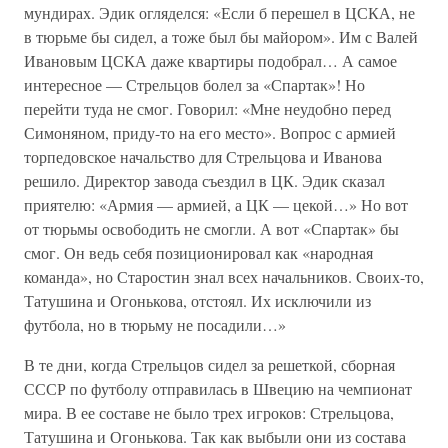
мундирах. Эдик огляделся: «Если б перешел в ЦСКА, не
в тюрьме бы сидел, а тоже был бы майором». Им с Валей
Ивановым ЦСКА даже квартиры подобрал… А самое
интересное — Стрельцов болел за «Спартак»! Но
перейти туда не смог. Говорил: «Мне неудобно перед
Симоняном, приду-то на его место». Вопрос с армией
торпедовское начальство для Стрельцова и Иванова
решило. Директор завода съездил в ЦК. Эдик сказал
приятелю: «Армия — армией, а ЦК — цекой…» Но вот
от тюрьмы освободить не смогли. А вот «Спартак» бы
смог. Он ведь себя позиционировал как «народная
команда», но Старостин знал всех начальников. Своих-то,
Татушина и Огонькова, отстоял. Их исключили из
футбола, но в тюрьму не посадили…»
В те дни, когда Стрельцов сидел за решеткой, сборная
СССР по футболу отправилась в Швецию на чемпионат
мира. В ее составе не было трех игроков: Стрельцова,
Татушина и Огонькова. Так как выбыли они из состава