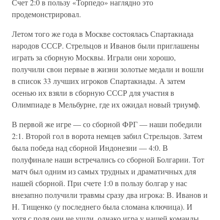
Счет 2:0 в пользу «Торпедо» наглядно это
продемонстрировал.
Летом того же года в Москве состоялась Спартакиада
народов СССР. Стрельцов и Иванов были приглашены
играть за сборную Москвы. Играли они хорошо,
получили свои первые в жизни золотые медали и вошли
в список 33 лучших игроков Спартакиады. А затем
осенью их взяли в сборную СССР для участия в
Олимпиаде в Мельбурне, где их ожидал новый триумф.
В первой же игре — со сборной ФРГ — наши победили
2:1. Второй гол в ворота немцев забил Стрельцов. Затем
была победа над сборной Индонезии — 4:0. В
полуфинале наши встречались со сборной Болгарии. Тот
матч был одним из самых трудных и драматичных для
нашей сборной. При счете 1:0 в пользу болгар у нас
внезапно получили травмы сразу два игрока: В. Иванов и
Н. Тищенко (у последнего была сломана ключица). И
хотя с поля они не ушли, однако игра у нашей команды