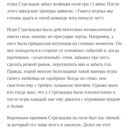
игры Стрельцов забил хозяевам поля три (!) мяча. После
этого шведские тренеры заявили: «Такого игрока мы
готовы ждать в своей команде хоть пятьсот лет!»
Игра Стрельцова была действительно великолепной и
имела свои, никому не присущие черты. Например, у
него была прекрасная интуиция на голевые моменты. Он
мог находиться в стороне от основных событий и, когда
противник, «усыпленный» этим, забывал про него,
сделать резкий рывок, перехватить мяч и забить гол.
Правда, порой многие болельщики такой манеры игры
своего любимца не одобряли. Когда он стоял, они
свистели ему с трибун, называли лентяем. Однако мало
кто тогда знал, что у Стрельцова было плоскостопие и
после игры каждый шаг ему давался с огромным трудом
и болью.
Коронным приемом Стрельцова на поле был пас пяткой,
за который его чаще всего и хвалили. Делал он этот