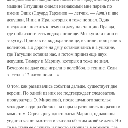
машине Татушина сидели незнакомый мне парень по
имени Эдик (Эдуард Тарханов — летчик. —
Авт.
) и две
девушки, Инна и Ира, которых я тоже не знал. Эдик
предложил поехать к нему на дачу на станцию Правда,
где поблизости есть водохранилище. Мы купили вино и
закуску. Приехав на водохранилище, выпили, поиграли в
волейбол. По дороге на дачу остановились в Пушкине,
где Татушин оставил нас, а потом привез еще двух
девушек, Тамару и Марину, которых я тоже не знал.
Вечером на даче еще играли в волейбол, в теннис. Сели
за стол в 12 часов ночи…»
О том, как развивались события дальше, существует две
версии. По одной из них (ее подтверждает следователь
прокуратуры Э. Миронова), после шумного застолья
молодые люди разбились на пары и разошлись по разным
комнатам. Стрельцову «досталась» Марина, однако она
уединяться не захотела и сказала об этом хозяйке дачи. Но
та не стала ее слушать и просто затолкала в комнату, где