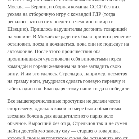
Москва — Берлин, и сборная команда СССР без них
уехала на отборочную игру с командой ГДР (тогда
решалось, кто из них поедет на чемпионат мира в
Швецию). Пришлось нарушителям догонять товарищей
на машине. В Можайске ради них было принято решение
остановить поезд и дожидаться, пока они не подъедут на
автомобиле. После этого происшествия оба
провинившихся чувствовали себя виноватыми перед
командой и горели желанием на поле загладить свою
вину. И им это удалось. Стрельцов, например, несмотря
на травму ноги, умудрился сделать голевую передачу и
забить один гол. Благодаря этому наши тогда и победили.
Все вышеперечисленные проступки не делали чести
спортсмену, однако в какой-то мере были объяснимы:
звездная болезнь для двадцатилетнего парня дело
обычное. Выросший без отца, Стрельцов так и не сумел
найти достойную замену ему — старшего товарища,
который своим авторитетом сумел бы остановить его от