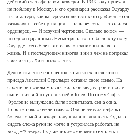
действий стал офицером разведки. В 1943 году приехал
на побывку в Москву, и его ординарец рассказал Эдуарду
и его матери, каким героем является их отец. «Сколько он
«языков» на себе притащил — не перечесть, — хвалился
ординарец. — И везучий чертовски. Сколько воюем —
ни одной царапины». Несмотря на то что было в ту пору
Эдуарду всего 6 лет, эти слова он запомнил на всю
жизнь. И в последующем никогда и ни в чем не попрекал
своего отца. Хотя было за что.
Дело в том, что через несколько месяцев после этого
приезда Анатолий Стрельцов оставил свою семью. На
фронте он познакомился с молодой медсестрой и после
окончания войны уехал к ней в Киев. Поэтому Софья
Фроловна вынуждена была воспитывать сына одна.
Порой ей было очень тяжело. Она перенесла инфаркт,
болела астмой и вскоре получила инвалидность. Однако
сидеть сложа руки не могла и устроилась работать на
завод «Фрезер». Туда же после окончания семилетки