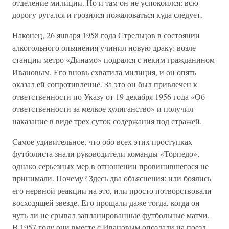
отделение милиции. Но и там он не успокоился: всю
дорогу ругался и грозился пожаловаться куда следует.
Наконец, 26 января 1958 года Стрельцов в состоянии
алкогольного опьянения учинил новую драку: возле
станции метро «Динамо» подрался с неким гражданином
Ивановым. Его вновь схватила милиция, и он опять
оказал ей сопротивление. За это он был привлечен к
ответственности по Указу от 19 декабря 1956 года «Об
ответственности за мелкое хулиганство» и получил
наказание в виде трех суток содержания под стражей.
Самое удивительное, что обо всех этих проступках
футболиста знали руководители команды «Торпедо»,
однако серьезных мер в отношении провинившегося не
принимали. Почему? Здесь два объяснения: или боялись
его нервной реакции на это, или просто потворствовали
восходящей звезде. Его прощали даже тогда, когда он
чуть ли не срывал запланированные футбольные матчи.
В 1957 году они вместе с Ивановым опоздали на поезд