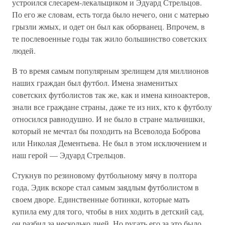
устроился слесарем-лекальщиком и Эдуард Стрельцов.
По его же словам, есть тогда было нечего, они с матерью
грызли жмых, и одет он был как оборванец. Впрочем, в
те послевоенные годы так жило большинство советских
людей.
В то время самым популярным зрелищем для миллионов
наших граждан был футбол. Имена знаменитых
советских футболистов так же, как и имена киноактеров,
знали все граждане страны, даже те из них, кто к футболу
относился равнодушно. И не было в стране мальчишки,
который не мечтал бы походить на Всеволода Боброва
или Николая Дементьева. Не был в этом исключением и
наш герой — Эдуард Стрельцов.
Стукнув по резиновому футбольному мячу в полтора
года, Эдик вскоре стал самым заядлым футболистом в
своем дворе. Единственные ботинки, которые мать
купила ему для того, чтобы в них ходить в детский сад,
он разбил за несколько дней. Но ругать его за это было