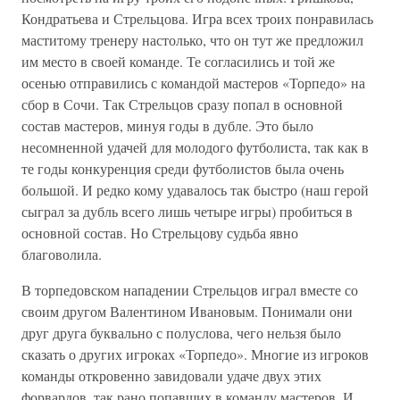
Кондратьева и Стрельцова. Игра всех троих понравилась
маститому тренеру настолько, что он тут же предложил
им место в своей команде. Те согласились и той же
осенью отправились с командой мастеров «Торпедо» на
сбор в Сочи. Так Стрельцов сразу попал в основной
состав мастеров, минуя годы в дубле. Это было
несомненной удачей для молодого футболиста, так как в
те годы конкуренция среди футболистов была очень
большой. И редко кому удавалось так быстро (наш герой
сыграл за дубль всего лишь четыре игры) пробиться в
основной состав. Но Стрельцову судьба явно
благоволила.
В торпедовском нападении Стрельцов играл вместе со
своим другом Валентином Ивановым. Понимали они
друг друга буквально с полуслова, чего нельзя было
сказать о других игроках «Торпедо». Многие из игроков
команды откровенно завидовали удаче двух этих
форвардов, так рано попавших в команду мастеров. И