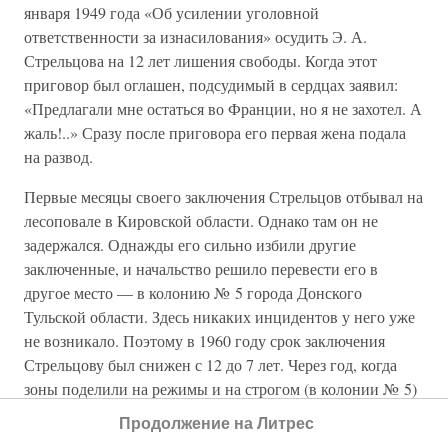
января 1949 года «Об усилении уголовной
ответственности за изнасилования» осудить Э. А.
Стрельцова на 12 лет лишения свободы. Когда этот
приговор был оглашен, подсудимый в сердцах заявил:
«Предлагали мне остаться во Франции, но я не захотел. А
жаль!..» Сразу после приговора его первая жена подала
на развод.
Первые месяцы своего заключения Стрельцов отбывал на
лесоповале в Кировской области. Однако там он не
задержался. Однажды его сильно избили другие
заключенные, и начальство решило перевести его в
другое место — в колонию № 5 города Донского
Тульской области. Здесь никаких инцидентов у него уже
не возникало. Поэтому в 1960 году срок заключения
Стрельцову был снижен с 12 до 7 лет. Через год, когда
зоны поделили на режимы и на строгом (в колонии № 5)
стали концентрировать рецидивистов, Стрельцова, как
Продолжение на Литрес
впервые осужденного, перевели в соседнюю колонию —