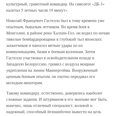
культурный, грамотный командир. На самолете «ДБ-3»
налетал 5 летных часов 19 минут».
Николай Францевич Гастелло был к тому времени уже
опытным, бывалым летчиком. Во время боев в
Монголии, в районе реки Халхин-Гол, он водил по ночам
тяжелые бомбардировщики в глубокий тыл японских
захватчиков и наносил меткие удары по их
коммуникациям, базам и боевым колоннам. Затем
Гастелло участвовал в освободительном походе в
Западную Белоруссию, громил с воздуха мощные
укрепления на линии Маннергейма. Вооруженный
ценным боевым опытом, он охотно передавал его
молодым авиаторам.
Такому командиру, естественно, доверялись наиболее
сложные задания. И штурманом в его экипаже мог быть,
конечно, лишь отличный специалист, волевой и
надежный, способный безошибочно вывести на цель