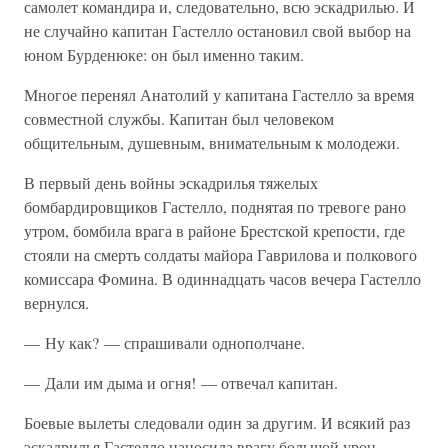
самолет командира и, следовательно, всю эскадрилью. И
не случайно капитан Гастелло остановил свой выбор на
юном Бурденюке: он был именно таким.
Многое перенял Анатолий у капитана Гастелло за время
совместной службы. Капитан был человеком
общительным, душевным, внимательным к молодежи.
В первый день войны эскадрилья тяжелых
бомбардировщиков Гастелло, поднятая по тревоге рано
утром, бомбила врага в районе Брестской крепости, где
стояли на смерть солдаты майора Гаврилова и полкового
комиссара Фомина. В одиннадцать часов вечера Гастелло
вернулся.
— Ну как? — спрашивали однополчане.
— Дали им дыма и огня! — отвечал капитан.
Боевые вылеты следовали один за другим. И всякий раз
эскадрилья Гастелло наносила врагу большой урон.