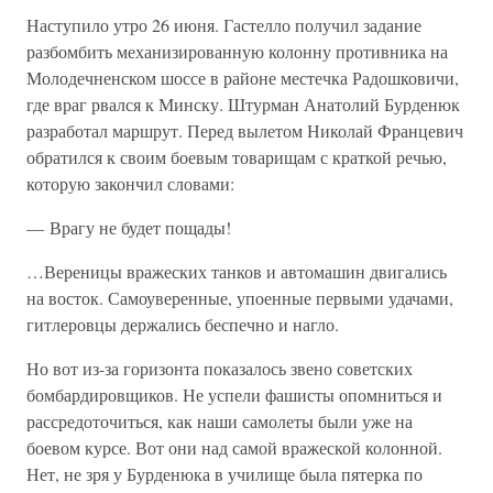
Наступило утро 26 июня. Гастелло получил задание
разбомбить механизированную колонну противника на
Молодечненском шоссе в районе местечка Радошковичи,
где враг рвался к Минску. Штурман Анатолий Бурденюк
разработал маршрут. Перед вылетом Николай Францевич
обратился к своим боевым товарищам с краткой речью,
которую закончил словами:
— Врагу не будет пощады!
…Вереницы вражеских танков и автомашин двигались
на восток. Самоуверенные, упоенные первыми удачами,
гитлеровцы держались беспечно и нагло.
Но вот из-за горизонта показалось звено советских
бомбардировщиков. Не успели фашисты опомниться и
рассредоточиться, как наши самолеты были уже на
боевом курсе. Вот они над самой вражеской колонной.
Нет, не зря у Бурденюка в училище была пятерка по