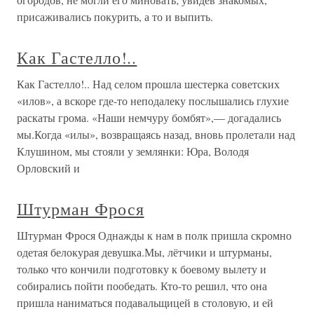
присаживались покурить, а то и выпить.
Как Гастелло!..
Как Гастелло!.. Над селом прошла шестерка советских
«илов», а вскоре где-то неподалеку послышались глухие
раскаты грома. «Наши немчуру бомбят»,— догадались
мы.Когда «илы», возвращаясь назад, вновь пролетали над
Клушином, мы стояли у землянки: Юра, Володя
Орловский и
Штурман Фрося
Штурман Фрося Однажды к нам в полк пришла скромно
одетая белокурая девушка.Мы, лётчики и штурманы,
только что кончили подготовку к боевому вылету и
собирались пойти пообедать. Кто-то решил, что она
пришла наниматься подавальщицей в столовую, и ей