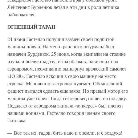
Лейтенант Бурденюк летал в эти дни в роли летчика-
наблюдателя.
ОГНЕННЫЙ ТАРАН
24 июня Гастелло получил взамен своей подбитой
машины новую. На место раненого штурмана был
назначен Бурденюк. 25 июня, когда экипажи на стоянке
изучали боевую задачу, из-за облаков, нависших над
аэродромом, неожиданно вынырнул вражеский самолет
«Ю-88». Гастелло вскочил в свою машину на место
стрелка. Мгновенно застрочил пулемет. Обнаглевший
фашист пытался сделать еще заход. Но правый мотор его
машины уже горел. Тогда гитлеровец пошел на посадку.
Недалеко от аэродрома экипаж «юнкерса» был пленен
нашими воинами. Гастелло говорил членам своего
экипажа:
— Вот так их, гадов, бить надо и с земли, и с воздуха!