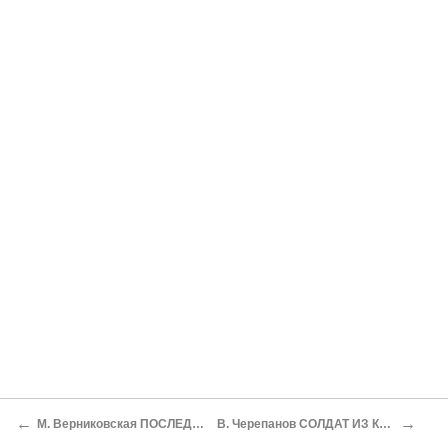
←
→
М. Верниковская ПОСЛЕДНЯЯ МОБИЛИЗАЦИЯ
В. Черепанов СОЛДАТ ИЗ КРЕПОСТИ НАД БУГОМ