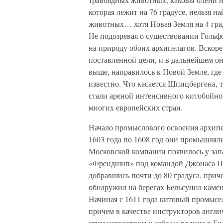
которая лежит на 76 градусе, нельзя н
животных… хотя Новая Земля на 4 граду
Не подозревая о существовании Гольфс
на природу обоих архипелагов. Вскоре
поставленной цели, и в дальнейшем он
выше, направилось к Новой Земле, где
известно. Что касается Шпицбергена,
стали ареной интенсивного китобойно
многих европейских стран.
Начало промыслового освоения архипе
1603 года по 1608 год они промышлял
Московской компании появилось у зап
«Френдшип» под командой Джонаса Пул
добравшись почти до 80 градуса, приче
обнаружил на берегах Бельсунна камен
Начиная с 1611 года китовый промысел
причем в качестве инструкторов англи
этим искусством у себя на родине в Би