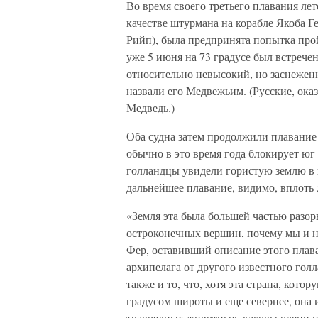
Во время своего третьего плавания лет
качестве штурмана на корабле Якоба 
Рийп), была предпринята попытка про
уже 5 июня на 73 градусе был встреч
относительно невысокий, но заснеженн
назвали его Медвежьим. (Русские, ока
Медведь.)
Оба судна затем продолжили плавание н
обычно в это время года блокирует юг
голландцы увидели гористую землю в 
дальнейшее плавание, видимо, вплоть 
«Земля эта была большей частью разорв
остроконечных вершин, почему мы и н
Фер, оставивший описание этого плав
архипелага от другого известного гол
также и то, что, хотя эта страна, кот
градусом широты и еще севернее, она 
травоядных животных, каковы олени и