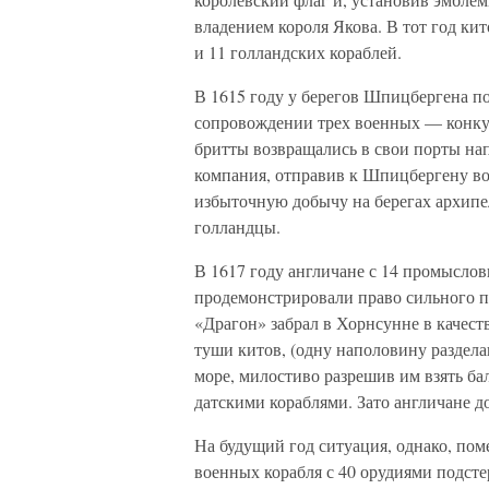
владением короля Якова. В тот год к
и 11 голландских кораблей.
В 1615 году у берегов Шпицбергена п
сопровождении трех военных — конку
бритты возвращались в свои порты на
компания, отправив к Шпицбергену во
избыточную добычу на берегах архипе
голландцы.
В 1617 году англичане с 14 промысло
продемонстрировали право сильного п
«Драгон» забрал в Хорнсунне в качеств
туши китов, (одну наполовину раздел
море, милостиво разрешив им взять ба
датскими кораблями. Зато англичане д
На будущий год ситуация, однако, по
военных корабля с 40 орудиями подсте