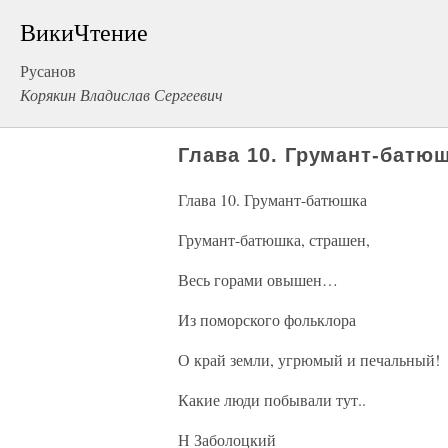
ВикиЧтение
Русанов
Корякин Владислав Сергеевич
Глава 10. Грумант-батю
Глава 10. Грумант-батюшка
Грумант-батюшка, страшен,
Весь горами овышен…
Из поморского фольклора
О край земли, угрюмый и печальный!
Какие люди побывали тут..
Н Заболоцкий