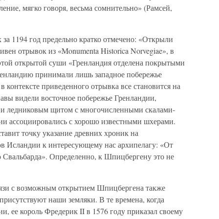
ение, мягко говоря, весьма сомнительно» (Рамсей,
 за 1194 год предельно кратко отмечено: «Открыли
ен отрывок из «Monumenta Historica Norvegiae», в
т этой открытой суши «Гренландия отделена покрытыми
Гренландию принимали лишь западное побережье
 в контексте приведенного отрывка все становится на
навы видели восточное побережье Гренландии,
дии ледниковым щитом с многочисленными скалами-
нии ассоциировались с хорошо известными шхерами.
тавит точку указание древних хроник на
ов Исландии к интересующему нас архипелагу: «От
о Свальбарда». Определенно, к Шпицбергену это не
язи с возможным открытием Шпицбергена также
 присутствуют наши земляки. В те времена, когда
и, ее король Фредерик II в 1576 году приказал своему