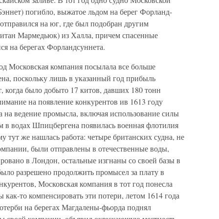
эннет) погибло, выжатое льдом на берег Форланд-
 отправился на юг, где был подобран другим
итан Мармедьюк) из Халла, причем спасенные
ся на берегах Форландсуннета.
год Московская компания посылала все больше
на, поскольку лишь в указанный год прибыль
, когда было добыто 17 китов, давших 180 тонн
нимание на появление конкурентов ив 1613 году
а на ведение промысла, включая использование силы
чем в водах Шпицбергена появилась военная флотилия
у тут же нашлась работа: четыре британских судна, не
мпании, были отправлены в отечественные воды,
ровано в Лондон, остальные изгнаны со своей базы в
было разрешено продолжить промысел за плату в
нкурентов, Московская компания в тот год понесла
 как-то компенсировать эти потери, летом 1614 года
отерби на берегах Магдалены-фьорда поднял
мы своей компании, объявил окружающую местность