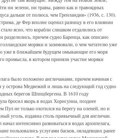
айти ни зелени, ни травы, равно как и травоядных
са дальше от полюса, чем Гренландия» (1936, с. 130).
трима, де Фер вполне оценил разницу в его влиянии
 стало ясно, что корабли слишком отдалились от
и разделились, причем судно Баренца, как описано
 голландские моряки и зазимовали, о чем читателю уже
 то уже в ближайшем будущем омывающие его моря
го промысла, в котором приняли участие моряки
лага было положено англичанами, причем начиная с
и у острова Медвежий и лишь на следующий год судно
адных берегов Шпицбергена. В 1610 году
а бросил якорь в водах Хорнсунна, позднее
м Пул не только охотился на берегу на оленей, но и
ный уголь, издавна столь привычный для англичан.
 начал интенсивно развиваться в водах архипелага,
чане пользовались услугами басков, овладевших ранее
скайском заливе. В тот год одно судно Московской