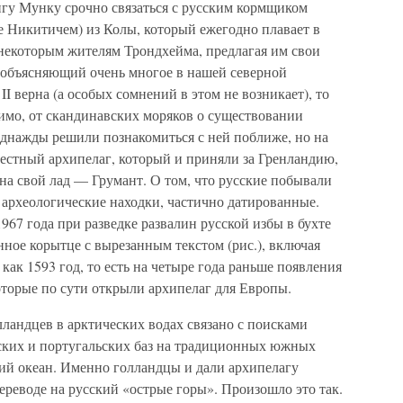
гу Мунку срочно связаться с русским кормщиком
 Никитичем) из Колы, который ежегодно плавает в
 некоторым жителям Трондхейма, предлагая им свои
 объясняющий очень многое в нашей северной
I верна (а особых сомнений в этом не возникает), то
имо, от скандинавских моряков о существовании
однажды решили познакомиться с ней поближе, но на
вестный архипелаг, который и приняли за Гренландию,
на свой лад — Грумант. О том, что русские побывали
т археологические находки, частично датированные.
1967 года при разведке развалин русской избы в бухте
ое корытце с вырезанным текстом (рис.), включая
ак 1593 год, то есть на четыре года раньше появления
оторые по сути открыли архипелаг для Европы.
ландцев в арктических водах связано с поисками
ских и португальских баз на традиционных южных
ий океан. Именно голландцы и дали архипелагу
ереводе на русский «острые горы». Произошло это так.