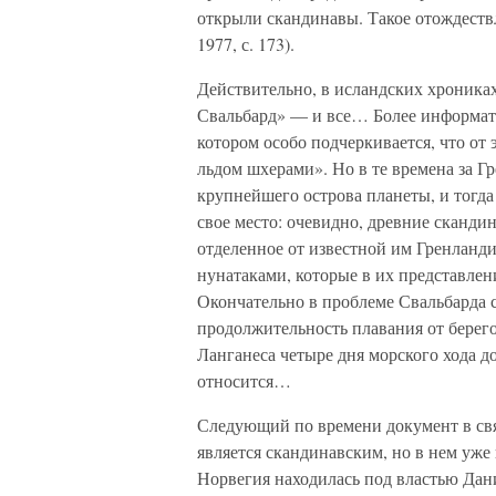
открыли скандинавы. Такое отождествл
1977, с. 173).
Действительно, в исландских хрониках
Свальбард» — и все… Более информатив
котором особо подчеркивается, что о
льдом шхерами». Но в те времена за 
крупнейшего острова планеты, и тогда
свое место: очевидно, древние сканди
отделенное от известной им Гренлан
нунатаками, которые в их представле
Окончательно в проблеме Свальбарда с
продолжительность плавания от берег
Ланганеса четыре дня морского хода д
относится…
Следующий по времени документ в св
является скандинавским, но в нем уже
Норвегия находилась под властью Дани