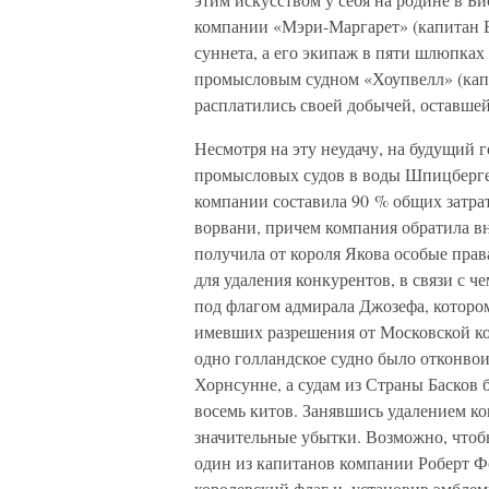
компании «Мэри-Маргарет» (капитан Б
суннета, а его экипаж в пяти шлюпках
промысловым судном «Хоупвелл» (кап
расплатились своей добычей, оставшей
Несмотря на эту неудачу, на будущий 
промысловых судов в воды Шпицберге
компании составила 90 % общих затрат
ворвани, причем компания обратила в
получила от короля Якова особые прав
для удаления конкурентов, в связи с 
под флагом адмирала Джозефа, котором
имевших разрешения от Московской ко
одно голландское судно было отконвои
Хорнсунне, а судам из Страны Басков 
восемь китов. Занявшись удалением ко
значительные убытки. Возможно, чтобы
один из капитанов компании Роберт Ф
королевский флаг и, установив эмбле