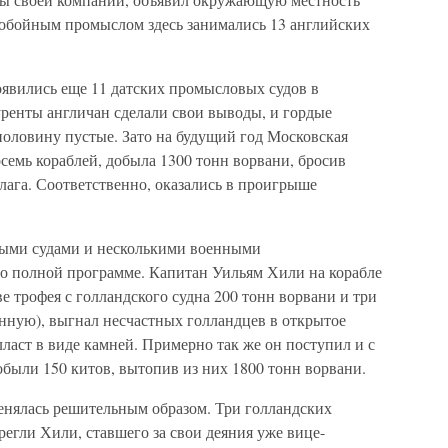
итобойным промыслом здесь занимались 13 английских
оявились еще 11 датских промысловых судов в
ренты англичан сделали свои выводы, и гордые
половину пустые. Зато на будущий год Московская
семь кораблей, добыла 1300 тонн ворвани, бросив
лага. Соответственно, оказались в проигрыше
выми судами и несколькими военными
о полной программе. Капитан Уильям Хили на корабле
е трофея с голландского судна 200 тонн ворвани и три
анную), выгнал несчастных голландцев в открытое
лласт в виде камней. Примерно так же он поступил и с
обыли 150 китов, вытопив из них 1800 тонн ворвани.
менялась решительным образом. Три голландских
регли Хили, ставшего за свои деяния уже вице-