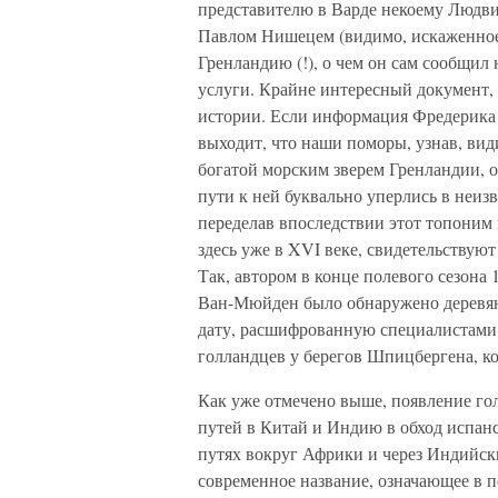
представителю в Варде некоему Людви
Павлом Нишецем (видимо, искаженное
Гренландию (!), о чем он сам сообщил
услуги. Крайне интересный документ,
истории. Если информация Фредерика I
выходит, что наши поморы, узнав, вид
богатой морским зверем Гренландии, 
пути к ней буквально уперлись в неиз
переделав впоследствии этот топоним 
здесь уже в XVI веке, свидетельствую
Так, автором в конце полевого сезона 
Ван-Мюйден было обнаружено деревянн
дату, расшифрованную специалистами к
голландцев у берегов Шпицбергена, к
Как уже отмечено выше, появление гол
путей в Китай и Индию в обход испан
путях вокруг Африки и через Индийск
современное название, означающее в п