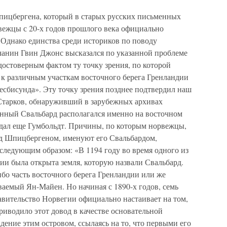
пицбергена, который в старых русских письменных
ежцы с 20-х годов прошлого века официально
 Однако единства среди историков по поводу
чанин Гвин Джонс высказался по указанной проблеме
остоверным фактом ту точку зрения, по которой
к различным участкам восточного берега Гренландии
есбисунда». Эту точку зрения позднее подтвердил наш
 Старков, обнаруживший в зарубежных архивах
енный Свальбард располагался именно на восточном
ждал еще Гумбольдт. Причины, по которым норвежцы,
д Шпицбергеном, именуют его Свальбардом,
следующим образом: «В 1194 году во время одного из
дии была открыта земля, которую назвали Свальбард.
ибо часть восточного берега Гренландии или же
аемый Ян-Майен. Но начиная с 1890-х годов, семь
равительство Норвегии официально настаивает на том,
иводило этот довод в качестве основательной
дение этим островом, ссылаясь на то, что первыми его