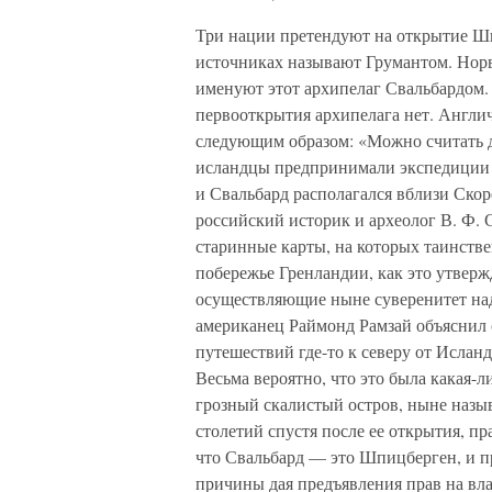
Три нации претендуют на открытие Ш
источниках называют Грумантом. Норв
именуют этот архипелаг Свальбардом.
первооткрытия архипелага нет. Англи
следующим образом: «Можно считать д
исландцы предпринимали экспедиции 
и Свальбард располагался вблизи Скор
российский историк и археолог В. Ф.
старинные карты, на которых таинств
побережье Гренландии, как это утвер
осуществляющие ныне суверенитет на
американец Раймонд Рамзай объяснил 
путешествий где-то к северу от Ислан
Весьма вероятно, что это была какая-л
грозный скалистый остров, ныне назыв
столетий спустя после ее открытия, п
что Свальбард — это Шпицберген, и пр
причины дая предъявления прав на вла