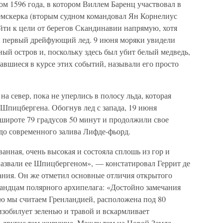
ом 1596 года, в котором Виллем Баренц участвовал в
Гемскерка (вторым судном командовал Ян Корнелиус
йти к цели от берегов Скандинавии напрямую, хотя
ен первый дрейфующий лед. 9 июня моряки увидели
ый остров и, поскольку здесь был убит белый медведь,
завшиеся в курсе этих событий, называли его просто
а север, пока не уперлись в полосу льда, которая
 Шпицбергена. Обогнув лед с запада, 19 июня
широте 79 градусов 50 минут и продолжили свое
до современного залива Лифде-фьорд.
анная, очень высокая и состояла сплошь из гор и
азвали ее Шпицбергеном», — констатировал Геррит де
ания. Он же отметил основные отличия открытого
ландцам полярного архипелага: «Достойно замечания
орую мы считаем Гренландией, расположена под 80
изобилует зеленью и травой и вскармливает
 другие там живущие. Между тем на Новой Земле,