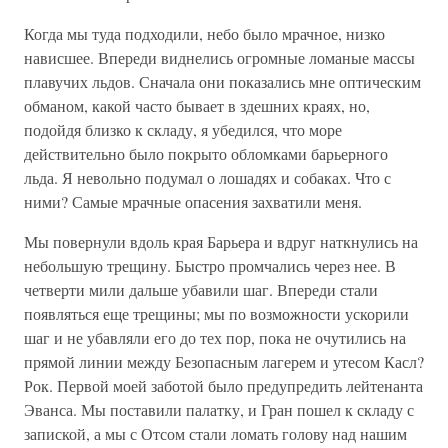
Когда мы туда подходили, небо было мрачное, низко
нависшее. Впереди виднелись огромные ломаные массы
плавучих льдов. Сначала они показались мне оптическим
обманом, какой часто бывает в здешних краях, но,
подойдя близко к складу, я убедился, что море
действительно было покрыто обломками барьерного
льда. Я невольно подумал о лошадях и собаках. Что с
ними? Самые мрачные опасения захватили меня.
Мы повернули вдоль края Барьера и вдруг наткнулись на
небольшую трещину. Быстро промчались через нее. В
четверти мили дальше убавили шаг. Впереди стали
появляться еще трещины; мы по возможности ускорили
шаг и не убавляли его до тех пор, пока не очутились на
прямой линии между Безопасным лагерем и утесом Касл?
Рок. Первой моей заботой было предупредить лейтенанта
Эванса. Мы поставили палатку, и Гран пошел к складу с
запиской, а мы с Отсом стали ломать голову над нашим