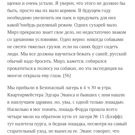
щепки и очень устали. Я уверен, что этого не должно бы
быть, просто мы их мало кормим. В будущем году
необходимо увеличить им паек и придумать для них
какой?нибудь разумный режим. Одних сухарей мало.
Мирз прекрасно знает свое дело, но недостаточно знаком
со здешними условиями. Одно верно: никогда собаками
не свезти тяжелых грузов, если на санях будут сидеть
люди. Мы все должны научиться бежать у саней; русский
обычай надо бросить. Мирз, кажется, собирался
прокатиться к полюсу на собаках, но эта экспедиция на
многое открыла ему глаза. [56]
Мы прибыли в Безопасный лагерь в 4 ч 30 м утра.
Квартирмейстера Эдгара Эванса и бывших с ним нашли
в наилучшем здравии, но, увы, с одной только лошадью.
Насколько я мог понять, лошадь Форда прошла всего
четыре мили на обратном пути от лагеря № 11 (Блэфф);
тут налетела пурга, и бедная лошадка, несмотря на самый
старательный уход, не вынесла ее. Эванс говорит, что