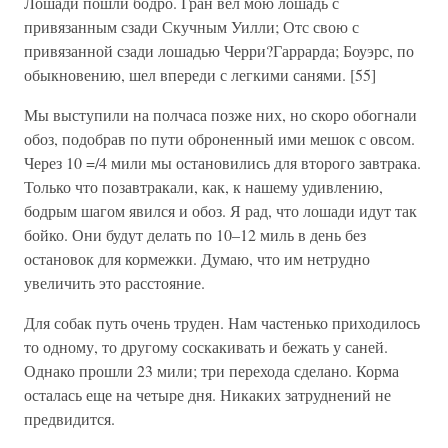
Лошади пошли бодро. Гран вел мою лошадь с
привязанным сзади Скучным Уилли; Отс свою с
привязанной сзади лошадью Черри?Гаррарда; Боуэрс, по
обыкновению, шел впереди с легкими санями. [55]
Мы выступили на полчаса позже них, но скоро обогнали
обоз, подобрав по пути оброненный ими мешок с овсом.
Через 10 =/4 мили мы остановились для второго завтрака.
Только что позавтракали, как, к нашему удивлению,
бодрым шагом явился и обоз. Я рад, что лошади идут так
бойко. Они будут делать по 10–12 миль в день без
остановок для кормежки. Думаю, что им нетрудно
увеличить это расстояние.
Для собак путь очень труден. Нам частенько приходилось
то одному, то другому соскакивать и бежать у саней.
Однако прошли 23 мили; три перехода сделано. Корма
осталась еще на четыре дня. Никаких затруднений не
предвидится.