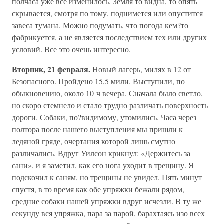
полчаса уже все изменилось. Земля то видна, то опять
скрывается, смотря по тому, поднимется или опустится
завеса тумана. Можно подумать, что погода кем?то
фабрикуется, а не является последствием тех или других
условий. Все это очень интересно.
Вторник, 21 февраля.
Новый лагерь, милях в 12 от
Безопасного. Пройдено 15,5 мили. Выступили, по
обыкновению, около 10 ч вечера. Сначала было светло,
но скоро стемнело и стало трудно различать поверхность
дороги. Собаки, по?видимому, утомились. Часа через
полтора после нашего выступления мы пришли к
ледяной гряде, очертания которой лишь смутно
различались. Вдруг Уилсон крикнул: «Держитесь за
сани», и я заметил, как его нога уходит в трещину. Я
подскочил к саням, но трещины не увидел. Пять минут
спустя, в то время как обе упряжки бежали рядом,
средние собаки нашей упряжки вдруг исчезли. В ту же
секунду вся упряжка, пара за парой, барахтаясь изо всех