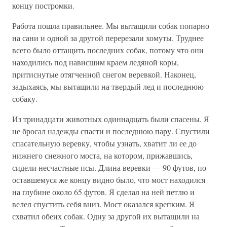
концу постромки.
Работа пошла правильнее. Мы вытащили собак попарно
на сани и одной за другой перерезали хомуты. Труднее
всего было оттащить последних собак, потому что они
находились под нависшим краем ледяной коры,
притиснутые отягченной снегом веревкой. Наконец,
задыхаясь, мы вытащили на твердый лед и последнюю
собаку.
Из тринадцати животных одиннадцать были спасены. Я
не бросал надежды спасти и последнюю пару. Спустили
спасательную веревку, чтобы узнать, хватит ли ее до
нижнего снежного моста, на котором, прижавшись,
сидели несчастные псы. Длина веревки — 90 футов, по
оставшемуся же концу видно было, что мост находился
на глубине около 65 футов. Я сделал на ней петлю и
велел спустить себя вниз. Мост оказался крепким. Я
схватил обеих собак. Одну за другой их вытащили на