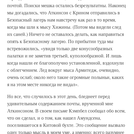
почтой. Поиски мешка остались безрезультатны. Наконец
мы догадались, что Аткинсон с Крином отправились в
Безопасный лагерь нам навстречу как раз в то время,
когда мы шли к мысу Хижины. (Потом мы видели след
их саней.) Ничего не оставалось делать, как направиться
опять к Безопасному лагерю. По прибытии туда мы
встревожились, «увидя только две конусообразных
палатки и не заметив третьей, куполообразной. И лишь
когда нашли ее благополучно установленной, вздохнули
с облегчением. Лед вокруг мыса Армитедж, очевидно,
очень ослаб; около него такие огромные полыньи, каких
я на этом месте никогда не видал».
Но все, что случилось в этот день, бледнеет перед
удивительным содержанием почты, врученной мне
Аткинсоном. В своем письме Кэмпбел сообщал обо всем,
что он сделал, и о том, как нашел Амундсена,
поселившегося в Китовой бухте. Это сообщение вызвало
одну только мысль в моем уме, а именно: всего разумнее