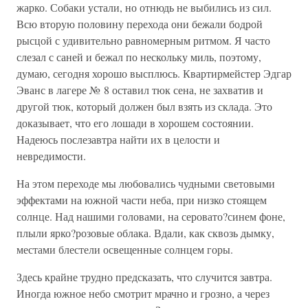
жарко. Собаки устали, но отнюдь не выбились из сил.
Всю вторую половину перехода они бежали бодрой
рысцой с удивительно равномерным ритмом. Я часто
слезал с саней и бежал по нескольку миль, поэтому,
думаю, сегодня хорошо высплюсь. Квартирмейстер Эдгар
Эванс в лагере № 8 оставил тюк сена, не захватив и
другой тюк, который должен был взять из склада. Это
доказывает, что его лошади в хорошем состоянии.
Надеюсь послезавтра найти их в целости и
невредимости.
На этом переходе мы любовались чудными световыми
эффектами на южной части неба, при низко стоящем
солнце. Над нашими головами, на серовато?синем фоне,
плыли ярко?розовые облака. Вдали, как сквозь дымку,
местами блестели освещенные солнцем горы.
Здесь крайне трудно предсказать, что случится завтра.
Иногда южное небо смотрит мрачно и грозно, а через