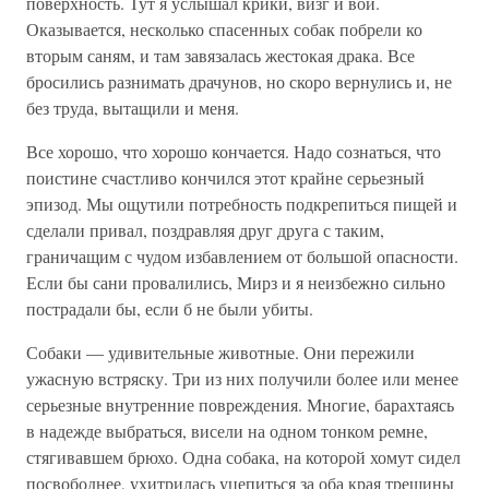
поверхность. Тут я услышал крики, визг и вой.
Оказывается, несколько спасенных собак побрели ко
вторым саням, и там завязалась жестокая драка. Все
бросились разнимать драчунов, но скоро вернулись и, не
без труда, вытащили и меня.
Все хорошо, что хорошо кончается. Надо сознаться, что
поистине счастливо кончился этот крайне серьезный
эпизод. Мы ощутили потребность подкрепиться пищей и
сделали привал, поздравляя друг друга с таким,
граничащим с чудом избавлением от большой опасности.
Если бы сани провалились, Мирз и я неизбежно сильно
пострадали бы, если б не были убиты.
Собаки — удивительные животные. Они пережили
ужасную встряску. Три из них получили более или менее
серьезные внутренние повреждения. Многие, барахтаясь
в надежде выбраться, висели на одном тонком ремне,
стягивавшем брюхо. Одна собака, на которой хомут сидел
посвободнее, ухитрилась уцепиться за оба края трещины