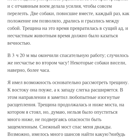
и с отчаянным воем делала усилия, чтобы совсем
перелезть. Две собаки, повисшие вместе, каждый раз, как
положение им позволяло, дрались и грызлись между
собой. Трещина на это время превратилась в сущий ад, и
несчастным животным время должно было казаться
вечностью.
В 3 ч 20 м мы окончили спасательную работу; случилось
же несчастье во втором часу! Некоторые собаки висели,
наверно, более часа.
Я имел возможность основательно рассмотреть трещину.
К востоку она поуже, а к западу слегка расширяется. В
этом направлении я заметил любопытные изогнутые
расщепления. Трещина продолжалась и ниже моста, на
котором я стоял, но, думаю, нельзя было опуститься
много ниже, не подвергаясь опасности быть
защемленным. Снежный мост спас меня дважды.
Возможно, имелось много шансов найти какую?нибудь