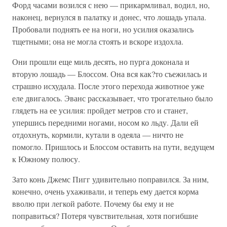
Форд часами возился с нею — прикармливал, водил, но,
наконец, вернулся в палатку и донес, что лошадь упала.
Пробовали поднять ее на ноги, но усилия оказались
тщетными; она не могла стоять и вскоре издохла.
Они прошли еще миль десять, но пурга доконала и
вторую лошадь — Блоссом. Она вся как?то съежилась и
страшно исхудала. После этого перехода животное уже
еле двигалось. Эванс рассказывает, что трогательно было
глядеть на ее усилия: пройдет метров сто и станет,
упершись передними ногами, носом ко льду. Дали ей
отдохнуть, кормили, кутали в одеяла — ничто не
помогло. Пришлось и Блоссом оставить на пути, ведущем
к Южному полюсу.
Зато конь Джемс Пигг удивительно поправился. За ним,
конечно, очень ухаживали, и теперь ему дается корма
вволю при легкой работе. Почему бы ему и не
поправиться? Потеря чувствительная, хотя погибшие