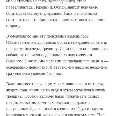
сил и стараясь вылезть на твердый лед, стала
проваливаться. Передний, Осман, напряг всю свою
богатырскую силу и удержался. Удивительно было
смотреть на него. Сани остановились, и мы отскочили в
сторону.
В следующую минуту положение выяснилось.
Оказывается, мы шли вдоль моста из смерзшегося снега,
перекинутого через трещину. Сани на нем остановились,
собаки же повисли над бездной между санями и
Османом. Почему мы с санями не провалились за ним —
совершенно непонятно. Я уверен, что лишние несколько
граммов веса увлекли бы и нас.
Выяснив свое положение, мы оттащили сани от моста,
якорем прицепили их ко льду и затем заглянули в глубь
трещины. Собаки жалобно выли, повиснув в самых
невозможных положениях, очевидно, страшно
напуганные. Две из них выскочили из сбруи и смутно
виднелись много ниже, на другом снежном мосту. Под