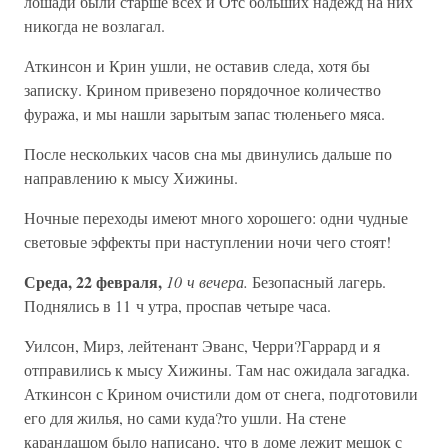
лошади были старше всех и Отс больших надежд на них
никогда не возлагал.
Аткинсон и Крин ушли, не оставив следа, хотя бы
записку. Крином привезено порядочное количество
фуража, и мы нашли зарытым запас тюленьего мяса.
После нескольких часов сна мы двинулись дальше по
направлению к мысу Хижины.
Ночные переходы имеют много хорошего: одни чудные
световые эффекты при наступлении ночи чего стоят!
Среда, 22 февраля,
10 ч вечера.
Безопасный лагерь.
Поднялись в 11 ч утра, проспав четыре часа.
Уилсон, Мирз, лейтенант Эванс, Черри?Гаррард и я
отправились к мысу Хижины. Там нас ожидала загадка.
Аткинсон с Крином очистили дом от снега, подготовили
его для жилья, но сами куда?то ушли. На стене
карандашом было написано, что в доме лежит мешок с