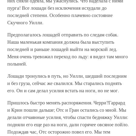
них сняли одеяла, мы ужаснулись. Что наделала с ними
пурга! Все лошади без исключения исхудали до
последней степени. Особенно плачевно состояние
Скучного Уилли.
Предполагалось лошадей отправить по следам собак.
Наша маленькая компания должна была выступить
последней и раньше лошадей выйти на морской лед.
Меня очень тревожил переход по льду: я видел там много
полыней.
Лошади тронулись в путь, но Уилли, шедший последним
и без груза, сейчас же свалился. Мы старались поднять
его. Он и сам делал усилия встать на ноги, но не мог.
Пришлось быстро менять распоряжения. Черри?Гаррард
и Крин пошли дальше; Отс и Гран остались со мной. Мы
делали отчаянные усилия, чтобы спасти бедняжку Уилли:
подняли его еще раз на ноги, дали горячее овсяное пойло.
Подождав час, Отс осторожно повел его. Мы тем