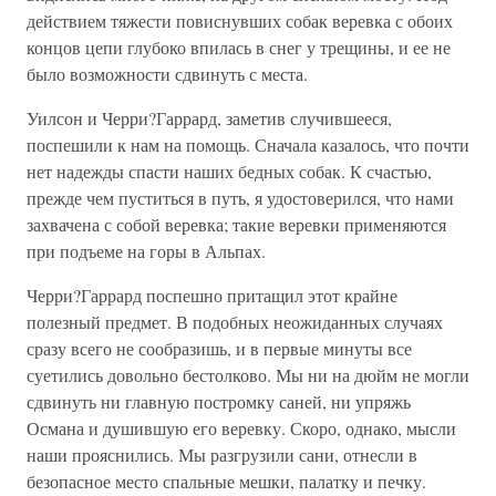
действием тяжести повиснувших собак веревка с обоих
концов цепи глубоко впилась в снег у трещины, и ее не
было возможности сдвинуть с места.
Уилсон и Черри?Гаррард, заметив случившееся,
поспешили к нам на помощь. Сначала казалось, что почти
нет надежды спасти наших бедных собак. К счастью,
прежде чем пуститься в путь, я удостоверился, что нами
захвачена с собой веревка; такие веревки применяются
при подъеме на горы в Альпах.
Черри?Гаррард поспешно притащил этот крайне
полезный предмет. В подобных неожиданных случаях
сразу всего не сообразишь, и в первые минуты все
суетились довольно бестолково. Мы ни на дюйм не могли
сдвинуть ни главную постромку саней, ни упряжь
Османа и душившую его веревку. Скоро, однако, мысли
наши прояснились. Мы разгрузили сани, отнесли в
безопасное место спальные мешки, палатку и печку.