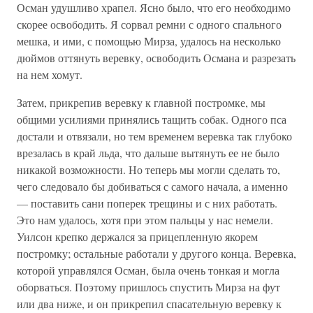
Осман удушливо храпел. Ясно было, что его необходимо
скорее освободить. Я сорвал ремни с одного спального
мешка, и ими, с помощью Мирза, удалось на несколько
дюймов оттянуть веревку, освободить Османа и разрезать
на нем хомут.
Затем, прикрепив веревку к главной постромке, мы
общими усилиями принялись тащить собак. Одного пса
достали и отвязали, но тем временем веревка так глубоко
врезалась в край льда, что дальше вытянуть ее не было
никакой возможности. Но теперь мы могли сделать то,
чего следовало бы добиваться с самого начала, а именно
— поставить сани поперек трещины и с них работать.
Это нам удалось, хотя при этом пальцы у нас немели.
Уилсон крепко держался за прицепленную якорем
постромку; остальные работали у другого конца. Веревка,
которой управлялся Осман, была очень тонкая и могла
оборваться. Поэтому пришлось спустить Мирза на фут
или два ниже, и он прикрепил спасательную веревку к