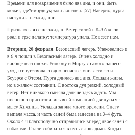
Времени для возвращения было два дня, и они, быть
может, где?нибудь укрыли лошадей. [57] Наверно, пурга
наступила неожиданно.
Признаюсь, я ее не ожидал. Ветер силой в 8–9 баллов
рвал и тряс палатку; температура упала. Не везет нам.
Вторник, 28 февраля.
Безопасный лагерь. Упаковались и
в 6 ч пошли в Безопасный лагерь. Очень холодно и
вообще дела плохи. Уилсону и Мирзу с самого нашего
ухода сопутствовало одно ненастье, оно застигло и
Боуэрса с Отсом. Пурга длилась два дня. Лошади живы,
но в жалком состоянии. С востока дул резкий, холодный
ветер. Нет никакого смысла дальше здесь ждать. Мы
поспешно приготовились всей компанией двинуться к
мысу Хижины. Укладка заняла много времени. Снегу
выпала масса, и часть саней была занесена на 3–4 фута.
Около 4 ч благополучно отправились вперед двое саней с
собаками. Стали собираться в путь с лошадьми. Когда с