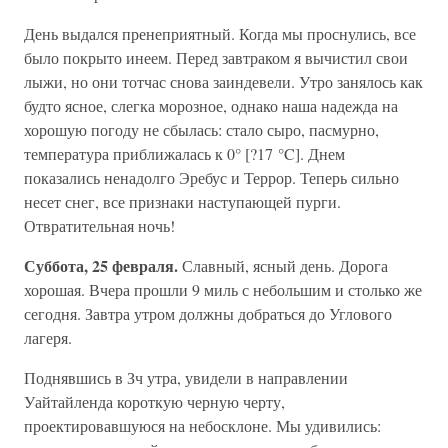
День выдался пренеприятный. Когда мы проснулись, все
было покрыто инеем. Перед завтраком я вычистил свои
лыжи, но они тотчас снова заиндевели. Утро занялось как
будто ясное, слегка морозное, однако наша надежда на
хорошую погоду не сбылась: стало сыро, пасмурно,
температура приближалась к 0° [?17 °C]. Днем
показались ненадолго Эребус и Террор. Теперь сильно
несет снег, все признаки наступающей пурги.
Отвратительная ночь!
Суббота, 25 февраля.
Славный, ясный день. Дорога
хорошая. Вчера прошли 9 миль с небольшим и столько же
сегодня. Завтра утром должны добраться до Углового
лагеря.
Поднявшись в Зч утра, увидели в направлении
Уайтайленда короткую черную черту,
проектировавшуюся на небосклоне. Мы удивились: