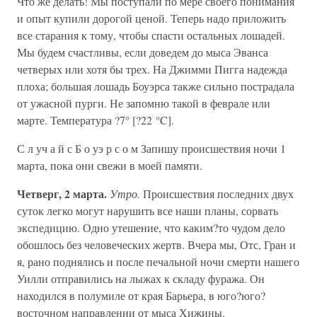
Что же делать! Мы поступали по мере своего понимания
и опыт купили дорогой ценой. Теперь надо приложить
все старания к тому, чтобы спасти остальных лошадей.
Мы будем счастливы, если доведем до мыса Эванса
четверых или хотя бы трех. На Джимми Пигга надежда
плоха; большая лошадь Боуэрса также сильно пострадала
от ужасной пурги. Не запомню такой в феврале или
марте. Температура ?7° [?22 °C].
С л уч а й с Б о уэ р с о м Запишу происшествия ночи 1
марта, пока они свежи в моей памяти.
Четверг, 2 марта.
Утро.
Происшествия последних двух
суток легко могут нарушить все наши планы, сорвать
экспедицию. Одно утешение, что каким?то чудом дело
обошлось без человеческих жертв. Вчера мы, Отс, Гран и
я, рано поднялись и после печальной ночи смерти нашего
Уилли отправились на лыжах к складу фуража. Он
находился в полумиле от края Барьера, в юго?юго?
восточном направлении от мыса Хижины.