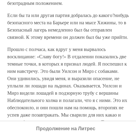
безотрадным положением.
Если бы та или другая партия добралась до какого?нибудь
безопасного места на Барьере или на мысе Хижины, то в
Безопасный лагерь немедленно был бы отправлен
связной. К этому времени он должен был бы уже прийти.
Прошло с полчаса, как вдруг у меня вырвалось
восклицание: «Славу богу!» В отдалении показались две
темные точки, в которых я признал людей. Я поспешил к
ним навстречу. Это были Уилсон и Мирз с собаками.
Они удивились, увидя меня, и выразили опасение, не
уплыли ли лошади на льдинах. Оказывается, Уилсон и
Мирз видели лошадей в подзорную трубу с вершины
Наблюдательного холма и полагали, что я с ними. Это их
обеспокоило, и они пошли нам на помощь, второпях не
успев даже позавтракать. Мы сварили для них какао и
стали обсуждать свое печальное положение. Только они
Продолжение на Литрес
напились какао, как Уилсон заметил фигуру человека,