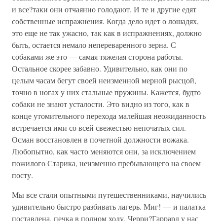
и все?таки они отчаянно голодают. И те и другие едят
собственные испражнения. Когда дело идет о лошадях,
это еще не так ужасно, так как в испражнениях, должно
быть, остается немало непереваренного зерна. С
собаками же это — самая тяжелая сторона работы.
Остальное скорее забавно. Удивительно, как они по
целым часам бегут своей неизменной мерной рысцой,
точно в ногах у них стальные пружины. Кажется, будто
собаки не знают усталости. Это видно из того, как в
конце утомительного перехода малейшая неожиданность
встречается ими со всей свежестью непочатых сил.
Осман восстановлен в почетной должности вожака.
Любопытно, как часто меняются они, за исключением
пожилого Старика, неизменно пребывающего на своем
посту.
Мы все стали опытными путешественниками, научились
удивительно быстро разбивать лагерь. Миг! — и палатка
поставлена, печка в полном ходу. Черри?Гаррард у нас