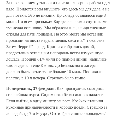
За исключением установки палатки, лагерная работа идет
вяло. Придется всем внушить, что здесь мы для дела, а не
для потехи. Это не пикник. До склада оставалось еще З
мили. По всем признакам Боуэрс со своими спутниками
тут делал остановку. Мы обрадовались, найдя снежные
ограды для пяти лошадей. На этом месте мы оставили
провизии на шесть недель, мешок овса и З/4 тюка сена.
Затем Черри?Гаррард, Крин и я собрались домой,
предоставив остальным исподволь вести измученную
лошадь. Прошли 61/4 мили по прямой линии, напились
чаю и сделали еще 8 миль. До Безопасного лагеря,
должно быть, остается не больше 10 миль. Поставили
палатку в 10 ч вечера. Стряпать было темно.
Понедельник, 27 февраля.
Как проснулись, смотрим:
сильнейшая пурга. Сидим пока безвыходно в палатке.
Если выйти, в одну минуту занесет. Кое?как втащили
кухонные принадлежности и хорошо поели. Страшно за
лошадей: где?то Боуэрс, Отс и Гран с пятью лошадьми?