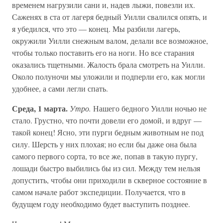
временем нагрузили сани и, надев лыжи, повезли их.
Саженях в ста от лагеря бедный Уилли свалился опять, и
я убедился, что это — конец. Мы разбили лагерь,
окружили Уилли снежным валом, делали все возможное,
чтобы только поставить его на ноги. Но все старания
оказались тщетными. Жалость брала смотреть на Уилли.
Около полуночи мы уложили и подперли его, как могли
удобнее, а сами легли спать.
Среда, 1 марта.
Утро.
Нашего бедного Уилли ночью не
стало. Грустно, что почти довели его домой, и вдруг —
такой конец! Ясно, эти пурги бедным животным не под
силу. Шерсть у них плохая; но если бы даже она была
самого первого сорта, то все же, попав в такую пургу,
лошади быстро выбились бы из сил. Между тем нельзя
допустить, чтобы они приходили в скверное состояние в
самом начале работ экспедиции. Получается, что в
будущем году необходимо будет выступить позднее.