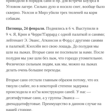
приводили в порядок сани и пр. для встречи Боуэрса в
Угловом лагере. Сильно дуло и носило снег, вообще было
скверно. Уилсон и Мирз убили трех тюленей на корм
собакам.
Пятница, 24 февраля.
Поднялись в 6 ч. Выступили в
9 ч. Я, Крин и Черри?Гаррард с одной палаткой и санями;
лейтенант Э. Эванс, Аткинсон и Форд с другими санями
и палаткой; Кэохэйн вел свою лошадь. До полудня мы
шли на лыжах. Вторые сани не поспевали за нами. После
полудня мы уже шли без лыж, что гораздо утомительнее.
Физически сильным людям, как мы, можно на лыжах
делать очень большие переходы.
Вторые сани отстали главным образом потому, что их
тянули слабее, но в некоторой степени задержка
происходила и из?за конструкции саней. У нас —
десятифутовые сани, а у группы Эванса —
двенадцатифутовые. Преимущество в данном случае на
нашей стороне.