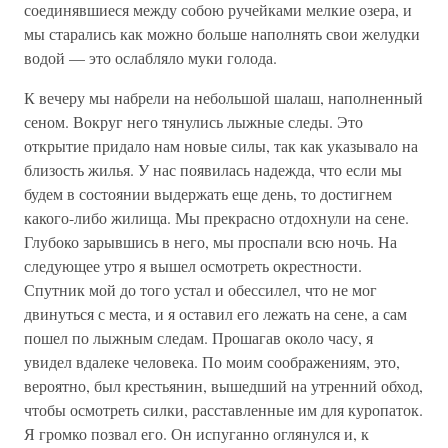
соединявшиеся между собою ручейками мелкие озера, и
мы старались как можно больше наполнять свои желудки
водой — это ослабляло муки голода.
К вечеру мы набрели на небольшой шалаш, наполненный
сеном. Вокруг него тянулись лыжные следы. Это
открытие придало нам новые силы, так как указывало на
близость жилья. У нас появилась надежда, что если мы
будем в состоянии выдержать еще день, то достигнем
какого-либо жилища. Мы прекрасно отдохнули на сене.
Глубоко зарывшись в него, мы проспали всю ночь. На
следующее утро я вышел осмотреть окрестности.
Спутник мой до того устал и обессилел, что не мог
двинуться с места, и я оставил его лежать на сене, а сам
пошел по лыжным следам. Прошагав около часу, я
увидел вдалеке человека. По моим соображениям, это,
вероятно, был крестьянин, вышедший на утренний обход,
чтобы осмотреть силки, расставленные им для куропаток.
Я громко позвал его. Он испуганно оглянулся и, к