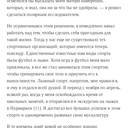
осмелился бы высказать моей матери намерений,
которых, я знал, она ни за что бы не одобрила, — я решил
сделаться полярным исследователем.
Не ограничиваясь этим решением, я немедленно начал
работать над тем, чтобы сделать себя пригодным для
такой жизни. Тогда у нас еще не существовало тех
спортивных организаций, которые имеются теперь
повсюду. Единственные известные нам виды спорта
были футбол и лыжи. Хотя игра в футбол меня мало
привлекала, я все же стал заниматься этим спортом,
чтобы тренировать свое тело и приучить его к
выносливости. Лыжный спорт, напротив, мне нравился,
и ему я отдался всей душой. В период с ноября по апрель,
всякий раз, когда у меня освобождалось время от
школьных занятий, я отправлялся в экскурсию на лыжах
в Нурмаркен [11]. Я достигал все бульших успехов в этом
спорте и одновременно развивал свою мускулатуру.
В те времена домб зимой не особенно хорошо