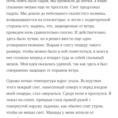
Ночь опять была сырая, мы промокли до нитки, а наши
спальные мешки еще не просохли. Снег продолжал
падать. Мы дошли до небольшого скалистого холмика,
возвышавшегося на плоскогорье, и легли с подветренной
стороны его, надеясь, что, защищенные от ветра,
проведем ночь сравнительно сносно. И действительно,
здесь было лучше, но я решил ввести еще одно
усовершенствование. Вырыв в снегу пещеру такого
размера, чтобы можно было в ней поместиться, я залез в
нее головою вперед и втащил туда за собой спальный
мешок. Моя идея оказалась удачной, так как здесь я был
совершенно защищен от порывов ветра.
Однако ночью температура вдруг упала. Вследствие
этого мокрый снег, нанесенный поверх и перед входом
моей пещеры, стал смерзаться. Среди ночи я проснулся. Я
лежал на спине, прикрыв глаза правой рукой с
повернутой наружу ладонью, как обычно спят утром,
чтобы не мешал свет. Мышцы у меня затекли от