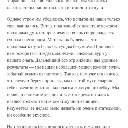
забравшись в наши спальные мешки, мы улеглись на
нарах у стены напротив очага и отлично заснули.
Однако утром мы убедились, что испытания наши только
еще начинались. Ветер, поднявшийся накануне вечером,
продолжал дуть по-прежнему и теперь сопровождался
густым снегопадом. Метель так бушевала, что
продолжать путь было бы сущим безумием. Пришлось
нам покориться и ждать окончания снежной бури у
нашего очага. Дальнейший осмотр хижины дал удачные
результаты — мы нашли небольшой мешок ржаной муки,
забытый кем-то из пастухов. Так как нам уже стало ясно,
что следует беречь припасы, мы из этой муки сварили
себе в железном котле над очагом жидкую похлебку. Мы
провели в хижине два дня и все это время питались
исключительно этой жидкой мучной кашицей.
Разумеется, ее нельзя было назвать ни очень питательной,
ни особенно вкусной.
На третий день буря немного улеглась, и мы решили