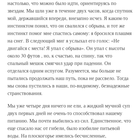
настолько, что можно было идти, ориентируясь по
звездам. Мы шли уже в течение двух часов, когда спутник
мой, державшийся впереди, внезапно исчез. Я каким-то
инстинктом понял, что он свалился с обрыва, и тот же
инстинкт помог мне спастись самому: я бросился плашмя
на снег. В следующий миг я услыхал его голос: «Не
двигайся с места! Я упал с обрыва». Он упал с высоты
около 30 футов , но, к счастью, на спину, так что
спальный мешок смягчил удар при падении. Он
отделался одним испугом. Разумеется, мы больше не
пытались продолжать наш путь, пока не рассвело. Тогда
мы снова пустились в наши, по-видимому, безнадежные
странствования.
Мы уже четыре дня ничего не ели, а жидкий мучной суп
двух первых дней не очень-то способствовал нашему
питанию. Мы почти выбились из сил. Единственное, что
еще спасало нас от гибели, было изобилие питьевой
воды. На плоскогорье имелись бесчисленные,