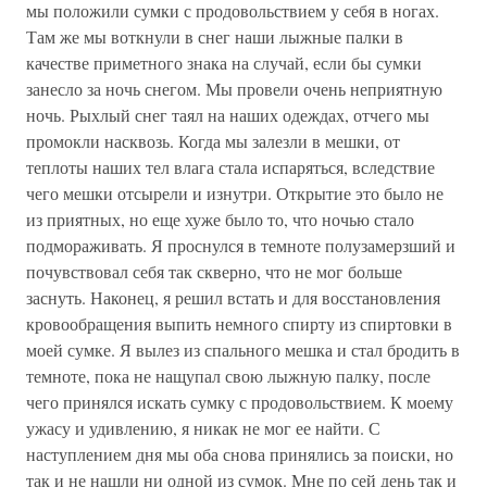
мы положили сумки с продовольствием у себя в ногах.
Там же мы воткнули в снег наши лыжные палки в
качестве приметного знака на случай, если бы сумки
занесло за ночь снегом. Мы провели очень неприятную
ночь. Рыхлый снег таял на наших одеждах, отчего мы
промокли насквозь. Когда мы залезли в мешки, от
теплоты наших тел влага стала испаряться, вследствие
чего мешки отсырели и изнутри. Открытие это было не
из приятных, но еще хуже было то, что ночью стало
подмораживать. Я проснулся в темноте полузамерзший и
почувствовал себя так скверно, что не мог больше
заснуть. Наконец, я решил встать и для восстановления
кровообращения выпить немного спирту из спиртовки в
моей сумке. Я вылез из спального мешка и стал бродить в
темноте, пока не нащупал свою лыжную палку, после
чего принялся искать сумку с продовольствием. К моему
ужасу и удивлению, я никак не мог ее найти. С
наступлением дня мы оба снова принялись за поиски, но
так и не нашли ни одной из сумок. Мне по сей день так и