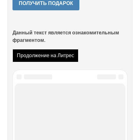
ПОЛУЧИТЬ ПОДАРОК
Данный текст является ознакомительным
фрагментом.
Продолжение на Литрес
Читайте также
Глава восьмая РАННИЕ ШЕДЕВРЫ
Глава восьмая РАННИЕ ШЕДЕВРЫ 1В 1957 году
Окуджава написал «Полночный троллейбус» – песню,
убедившую скептиков. Даже среди недоброжелателей