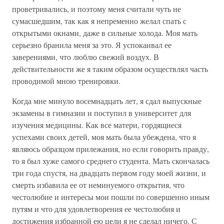
проветривались, и поэтому меня считали чуть не
сумасшедшим, так как я непременно желал спать с
открытыми окнами, даже в сильные холода. Моя мать
серьезно бранила меня за это. Я успокаивал ее
заверениями, что люблю свежий воздух. В
действительности же я таким образом осуществлял часть
проводимой мною тренировки.
Когда мне минуло восемнадцать лет, я сдал выпускные
экзамены в гимназии и поступил в университет для
изучения медицины. Как все матери, гордящиеся
успехами своих детей, моя мать была убеждена, что я
являюсь образцом прилежания, но если говорить правду,
то я был хуже самого среднего студента. Мать скончалась
три года спустя, на двадцать первом году моей жизни, и
смерть избавила ее от неминуемого открытия, что
честолюбие и интересы мои пошли по совершенно иным
путям и что для удовлетворения ее честолюбия и
достижения избранной ею цели я не сделал ничего. С