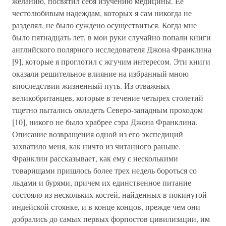
желанию, посвятил себя изучению медицины. Ее
честолюбивым надеждам, которых я сам никогда не
разделял, не было суждено осуществиться. Когда мне
было пятнадцать лет, в мои руки случайно попали книги
английского полярного исследователя Джона Франклина
[9], которые я проглотил с жгучим интересом. Эти книги
оказали решительное влияние на избранный мною
впоследствии жизненный путь. Из отважных
великобританцев, которые в течение четырех столетий
тщетно пытались овладеть Северо-западным проходом
[10], никого не было храбрее сэра Джона Франклина.
Описание возвращения одной из его экспедиций
захватило меня, как ничто из читанного раньше.
Франклин рассказывает, как ему с несколькими
товарищами пришлось более трех недель бороться со
льдами и бурями, причем их единственное питание
состояло из нескольких костей, найденных в покинутой
индейской стоянке, и в конце концов, прежде чем они
добрались до самых первых форпостов цивилизации, им