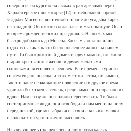
совершить экскурсию на лыжах в разгаре зимы через
Хардангерское плоскогорье [12] от небольшой горной
усадьбы Моген на восточной стороне до усадьбы Гарек
на западной. Он охотно согласился, и мы покинули Осло
во время рождественских праздников. На лыжах мы
быстро добрались до Могена. Здесь мы остановились
отдохнуть, так как это было последнее жилье на нашем
пути. То был крохотный домик из двух комнат, где жили
старик крестьянин с женою и двумя женатыми
сыновьями, всего шесть человек. В те времена туристы
совсем еще не посещали этих мест ни летом, ни зимою,
так что наше неожиданное появление и в другое время
удивило бы хозяев, а теперь, среди зимы, оно поразило их
вдвое. Нам сразу же позволили переночевать. То были
гостеприимные люди; они освободили нам место на полу
перед печкой, где мы забрались в свои спальные мешки
из оленьих шкур и отлично выспались.
На следующее утро шел снег, и днем разыгралась