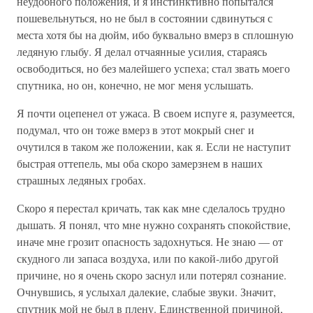
неудобного положения, и я инстинктивно попытался
пошевельнуться, но не был в состоянии сдвинуться с
места хотя бы на дюйм, ибо буквально вмерз в сплошную
ледяную глыбу. Я делал отчаянные усилия, стараясь
освободиться, но без малейшего успеха; стал звать моего
спутника, но он, конечно, не мог меня услышать.
Я почти оцепенел от ужаса. В своем испуге я, разумеется,
подумал, что он тоже вмерз в этот мокрый снег и
очутился в таком же положении, как я. Если не наступит
быстрая оттепель, мы оба скоро замерзнем в наших
страшных ледяных гробах.
Скоро я перестал кричать, так как мне сделалось трудно
дышать. Я понял, что мне нужно сохранять спокойствие,
иначе мне грозит опасность задохнуться. Не знаю — от
скудного ли запаса воздуха, или по какой-либо другой
причине, но я очень скоро заснул или потерял сознание.
Очнувшись, я услыхал далекие, слабые звуки. Значит,
спутник мой не был в плену. Единственной причиной,