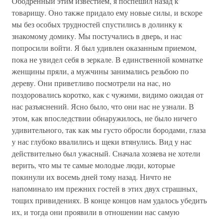
Ободренный этим известием, я поспешил назад к
товарищу. Оно также придало ему новые силы, и вскоре
мы без особых трудностей спустились в долинку к
знакомому домику. Мы постучались в дверь, и нас
попросили войти. Я был удивлен оказанным приемом,
пока не увидел себя в зеркале. В единственной комнатке
женщины пряли, а мужчины занимались резьбою по
дереву. Они приветливо посмотрели на нас, но
поздоровались коротко, как с чужими, видимо ожидая от
нас разъяснений. Ясно было, что они нас не узнали. В
этом, как впоследствии обнаружилось, не было ничего
удивительного, так как мы густо обросли бородами, глаза
у нас глубоко ввалились и щеки втянулись. Вид у нас
действительно был ужасный. Сначала хозяева не хотели
верить, что мы те самые молодые люди, которые
покинули их восемь дней тому назад. Ничто не
напоминало им прежних гостей в этих двух страшных,
тощих привидениях. В конце концов нам удалось убедить
их, и тогда они проявили в отношении нас самую