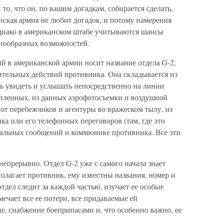
о, что он, по вашим догадкам, собирается сделать,
нская армия не любит догадок, и потому намерения
днако в американском штабе учитываются шансы
нообразных возможностей.
й в американской армии носит название отдела G-2,
тельных действий противника. Она складывается из
сь увидеть и услышать непосредственно на линии
опленных, из данных аэрофотосъемки и воздушной
от перебежчиков и агентуры во вражеском тылу, из
а или его телефонных переговоров (там, где это
иальных сообщений и коммюнике противника. Все эти
епрерывно. Отдел G-2 уже с самого начала знает
олагает противник, ему известны названия, номер и
тдел следит за каждой частью, изучает ее особые
мечает все ее потери, все придаваемые ей
е, снабжение боеприпасами и, что особенно важно, ее