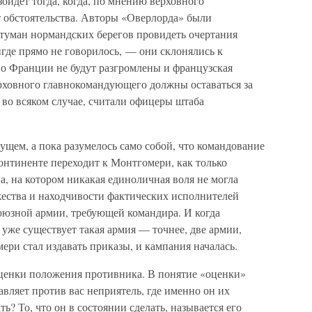
зойдет тогда, когда, по мнению верховного
 обстоятельства. Авторы «Оверлорда» были
 туман нормандских берегов провидеть очертания
где прямо не говорилось, — они склонялись к
во Франции не будут разгромлены и французская
ерховного главнокомандующего должны оставаться за
во всяком случае, считали офицеры штаба
дущем, а пока разумелось само собой, что командование
нтиненте переходит к Монтгомери, как только
, на котором никакая единоличная воля не могла
жества и находчивости фактических исполнителей
союзной армии, требующей командира. И когда
 уже существует такая армия — точнее, две армии,
ри стал издавать приказы, и кампания началась.
ценки положения противника. В понятие «оценки»
авляет против вас неприятель, где именно он их
ь? То, что он в состоянии сделать, называется его