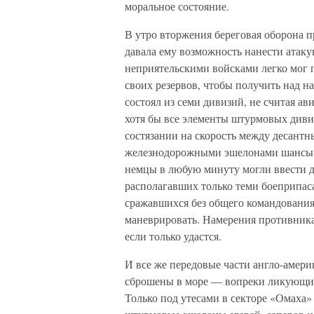
моральное состояние.
В утро вторжения береговая оборона
давала ему возможность нанести ата
неприятельскими войсками легко мог 
своих резервов, чтобы получить над 
состоял из семи дивизий, не считая ав
хотя бы все элементы штурмовых дивиз
состязании на скорость между десант
железнодорожными эшелонами шансы б
немцы в любую минуту могли ввести 
располагавших только теми боеприпаса
сражавшихся без общего командования,
маневрировать. Намерения противника
если только удастся.
И все же передовые части англо-амер
сброшены в море — вопреки ликующим
Только под утесами в секторе «Омаха»