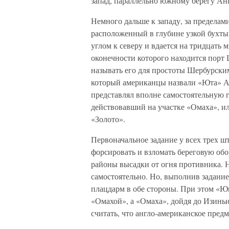
запад, параллельно южному берегу Ан
Немного дальше к западу, за пределам
расположенный в глубине узкой бухты.
углом к северу и вдается на тридцать 
оконечности которого находится порт
называть его для простоты Шербурским
который американцы назвали «Юта» А
представлял вполне самостоятельную г
действовавший на участке «Омаха», и
«Золото».
Первоначальное задание у всех трех ш
форсировать и взломать береговую обо
районы высадки от огня противника. Н
самостоятельно. Но, выполнив задание
плацдарм в обе стороны. При этом «Ю
«Омахой», а «Омаха», дойдя до Изиньи
считать, что англо-американское пред