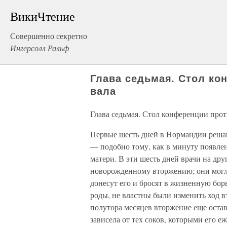
ВикиЧтение
Совершенно секретно
Ингерсолл Ральф
Глава седьмая. Стол ко
вала
Глава седьмая. Стол конференции прот
Первые шесть дней в Нормандии реша
— подобно тому, как в минуту появле
матери. В эти шесть дней врачи на др
новорожденному вторжению; они могли
донесут его и бросят в жизненную бор
роды, не властны были изменить ход 
полутора месяцев вторжение еще оста
зависела от тех соков, которыми его е