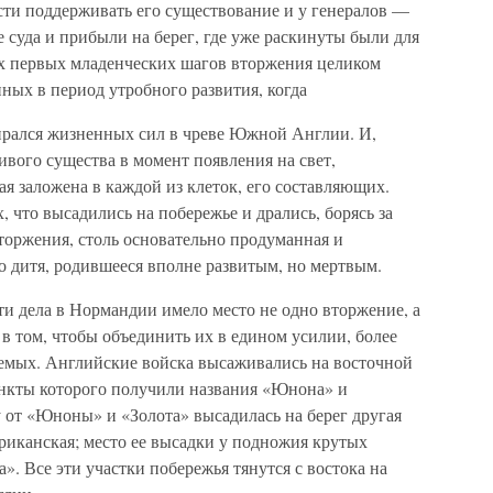
сти поддерживать его существование и у генералов —
 суда и прибыли на берег, где уже раскинуты были для
ех первых младенческих шагов вторжения целиком
нных в период утробного развития, когда
ирался жизненных сил в чреве Южной Англии. И,
живого существа в момент появления на свет,
ая заложена в каждой из клеток, его составляющих.
х, что высадились на побережье и дрались, борясь за
торжения, столь основательно продуманная и
то дитя, родившееся вполне развитым, но мертвым.
ути дела в Нормандии имело место не одно вторжение, а
 в том, чтобы объединить их в едином усилии, более
аемых. Английские войска высаживались на восточной
пункты которого получили названия «Юнона» и
у от «Юноны» и «Золота» высадилась на берег другая
ериканская; место ее высадки у подножия крутых
». Все эти участки побережья тянутся с востока на