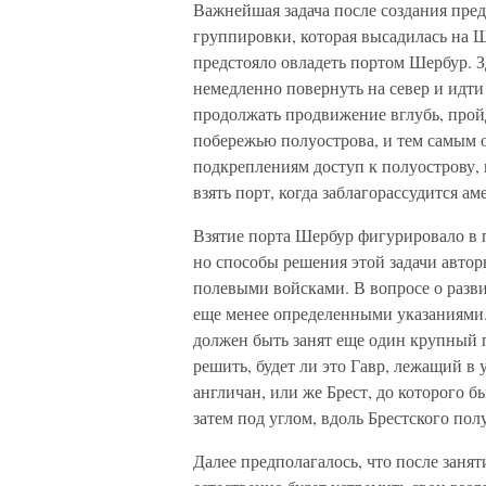
Важнейшая задача после создания пре
группировки, которая высадилась на Ш
предстояло овладеть портом Шербур. З
немедленно повернуть на север и идти
продолжать продвижение вглубь, пройд
побережью полуострова, и тем самым 
подкреплениям доступ к полуострову,
взять порт, когда заблагорассудится 
Взятие порта Шербур фигурировало в п
но способы решения этой задачи авто
полевыми войсками. В вопросе о разв
еще менее определенными указаниями. 
должен быть занят еще один крупный 
решить, будет ли это Гавр, лежащий в 
англичан, или же Брест, до которого б
затем под углом, вдоль Брестского по
Далее предполагалось, что после зан