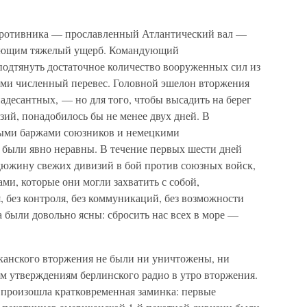
 противника — прославленный Атлантический вал —
кующим тяжелый ущерб. Командующий
подтянуть достаточное количество вооруженных сил из
нами численный перевес. Головной эшелон вторжения
иадесантных, — но для того, чтобы высадить на берег
ий, понадобилось бы не менее двух дней. В
ными баржами союзников и немецкими
ыли явно неравны. В течение первых шести дней
дюжину свежих дивизий в бой против союзных войск,
ми, которые они могли захватить с собой,
 без контроля, без коммуникаций, без возможности
 были довольно ясны: сбросить нас всех в море —
иканского вторжения не были ни уничтожены, ни
 утверждениям берлинского радио в утро вторжения.
 произошла кратковременная заминка: первые