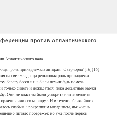
нференции против Атлантического
ив Атлантического вала
ющая роль принадлежала авторам "Оверлорда"[16]{16}
ния на свет младенца решающая роль принадлежит
угом берегу бессильны были чем-нибудь помочь
 только сидеть и дожидаться, пока десантные баржи
ьбу. Они не властны были ускорить или замедлить
вторжения или его маршрут. И в течение ближайших
валось слабым, неокрепшим младенцем, чья жизнь
жедневно питало побережье; но уже после первой