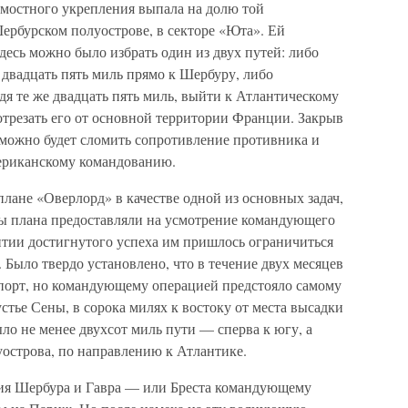
дмостного укрепления выпала на долю той
ербурском полуострове, в секторе «Юта». Ей
десь можно было избрать один из двух путей: либо
 двадцать пять миль прямо к Шербуру, либо
я те же двадцать пять миль, выйти к Атлантическому
отрезать его от основной территории Франции. Закрыв
 можно будет сломить сопротивление противника и
американскому командованию.
лане «Оверлорд» в качестве одной из основных задач,
ры плана предоставляли на усмотрение командующего
итии достигнутого успеха им пришлось ограничиться
Было твердо установлено, что в течение двух месяцев
порт, но командующему операцией предстояло самому
устье Сены, в сорока милях к востоку от места высадки
ыло не менее двухсот миль пути — сперва к югу, а
луострова, по направлению к Атлантике.
ятия Шербура и Гавра — или Бреста командующему