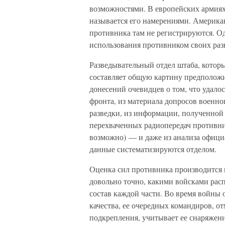
возможностями. В европейских армиях т
называется его намерениями. Америка
противника там не регистрируются. О
использования противником своих раз
Разведывательный отдел штаба, которы
составляет общую картину предположи
донесений очевидцев о том, что удало
фронта, из материала допросов военн
разведки, из информации, полученной 
перехваченных радиопередач противник
возможно) — и даже из анализа офиц
данные систематизируются отделом.
Оценка сил противника производится н
довольно точно, какими войсками расп
состав каждой части. Во время войны о
качества, ее очередных командиров, от
подкрепления, учитывает ее снаряжени