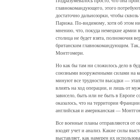
Подразумевалось просто, что она прои
главнокомандующего, этого потребуют
достаточно дальнозорки, чтобы сквозь
Парижа. По-видимому, хотя об этом ни
мнению, что, покуда немецкие армии 
столица не будет взята, полномочия в
британским главнокомандующим. Так, 
Монтгомери.
Но как бы там ни сложилось дело в бу
союзными вооруженными силами на ко
минуют все трудности высадки — этапа
влиять на ход операции, и лишь от му
зависело, быть или не быть в Европе 
оказалось, что на территории Франции
английская и американская — Монтгоме
Все военные планы отправляются от о
входят учет и анализ. Какие силы выст
выставляет, как намерен их использоват