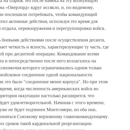
ры на Париж. Но после намека на эту волнующую
на «Оверлорд» вдруг иссякло, и, по-видимому,
они поспешили потребовать, чтобы командующий
атил активные действия, используя это время для
ля отдыха, перевооружения и перегруппировки войск.
ть боевыми действиями после осуществления десанта,
ет четкость и ясность, характеризующие ту часть, где
тей при десантной операции. Командование всеми
а и непосредственно после него возлагалось на
полномочия которого ограничивались одним только
ь войсковое соединение одной национальности
и это было "соединение менее корпуса". Но при этом
 время, когда численность американских войск во
ерритория оккупации настолько расширится, что
удет удовлетворительной. Начиная с этого времени,
же не будет подчинен Монтгомери, но оба они,
дчиняться Союзному верховному главнокомандующему.
их сроков такой кардинальной реорганизации.