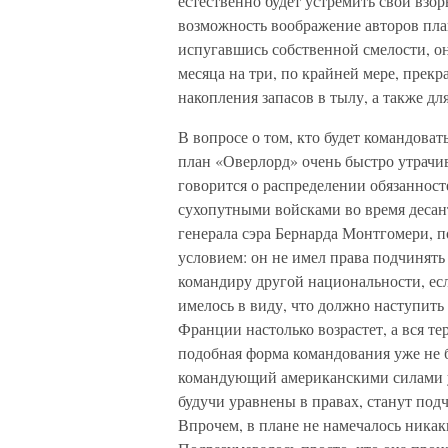
естественно будет устремить свои взо
возможность воображение авторов пла
испугавшись собственной смелости, 
месяца на три, по крайней мере, прекр
накопления запасов в тылу, а также д
В вопросе о том, кто будет командова
план «Оверлорд» очень быстро утрачива
говорится о распределении обязаннос
сухопутными войсками во время десант
генерала сэра Бернарда Монтгомери, 
условием: он не имел права подчинят
командиру другой национальности, есл
имелось в виду, что должно наступить
Франции настолько возрастет, а вся т
подобная форма командования уже не б
командующий американскими силами у
будучи уравнены в правах, станут по
Впрочем, в плане не намечалось никак