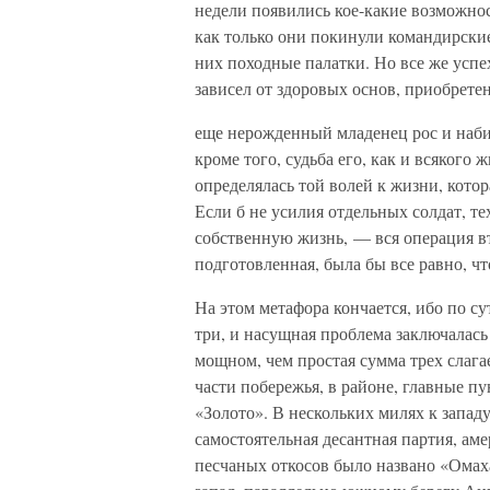
недели появились кое-какие возможно
как только они покинули командирские
них походные палатки. Но все же усп
зависел от здоровых основ, приобрете
еще нерожденный младенец рос и наб
кроме того, судьба его, как и всякого 
определялась той волей к жизни, котор
Если б не усилия отдельных солдат, те
собственную жизнь, — вся операция в
подготовленная, была бы все равно, ч
На этом метафора кончается, ибо по с
три, и насущная проблема заключалась
мощном, чем простая сумма трех слаг
части побережья, в районе, главные 
«Золото». В нескольких милях к запад
самостоятельная десантная партия, ам
песчаных откосов было названо «Омаха