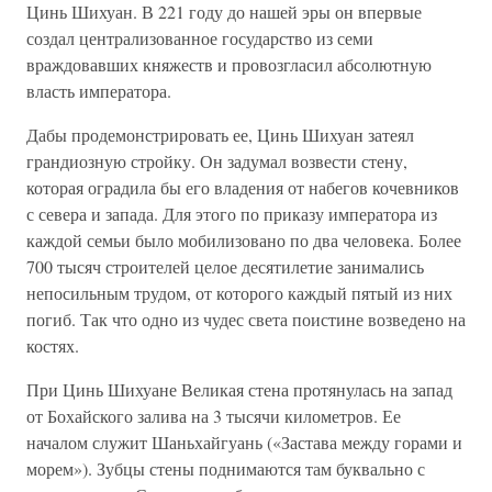
Цинь Шихуан. В 221 году до нашей эры он впервые
создал централизованное государство из семи
враждовавших княжеств и провозгласил абсолютную
власть императора.
Дабы продемонстрировать ее, Цинь Шихуан затеял
грандиозную стройку. Он задумал возвести стену,
которая оградила бы его владения от набегов кочевников
с севера и запада. Для этого по приказу императора из
каждой семьи было мобилизовано по два человека. Более
700 тысяч строителей целое десятилетие занимались
непосильным трудом, от которого каждый пятый из них
погиб. Так что одно из чудес света поистине возведено на
костях.
При Цинь Шихуане Великая стена протянулась на запад
от Бохайского залива на 3 тысячи километров. Ее
началом служит Шаньхайгуань («Застава между горами и
морем»). Зубцы стены поднимаются там буквально с