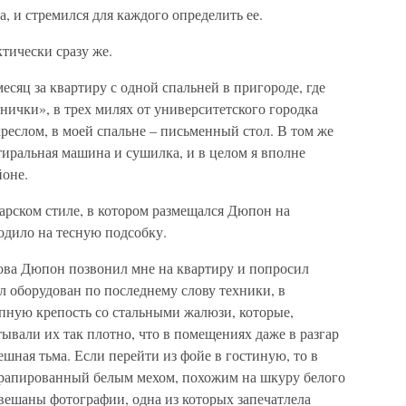
а, и стремился для каждого определить ее.
тически сразу же.
есяц за квартиру с одной спальней в пригороде, где
нички», в трех милях от университетского городка
креслом, в моей спальне – письменный стол. В том же
иральная машина и сушилка, и в целом я вполне
йоне.
арском стиле, в котором размещался Дюпон на
одило на тесную подсобку.
нова Дюпон позвонил мне на квартиру и попросил
ыл оборудован по последнему слову техники, в
упную крепость со стальными жалюзи, которые,
тывали их так плотно, что в помещениях даже в разгар
ешная тьма. Если перейти из фойе в гостиную, то в
адрапированный белым мехом, похожим на шкуру белого
вешаны фотографии, одна из которых запечатлела