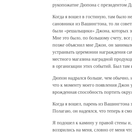
рукопожатие Дюпона с президентом Д
Когда я вошел в гостиную, там было не
сановники из Вашингтона, то ли совет
были «решальщики» Джона, которых зв
Мне это было, по большому счету, все 
позже объяснил мне Джон, он занима
устраивать церемонии награждения сам
местного магазина наградной продукции
в организации этих событий. Был там 
Дюпон надрался больше, чем обычно, 
что к моменту моего появления Джон 
врожденная способность портить окр
Когда я вошел, парень из Вашингтона з
Полагаю, он надеялся, что теперь я см
Я подошел к камину у правой стены и,
воззрились на меня, словно от меня что