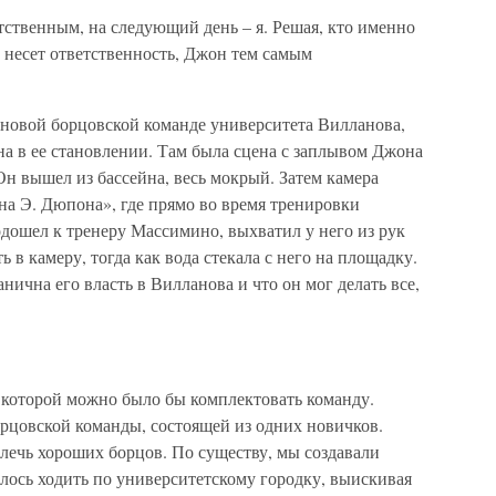
тственным, на следующий день – я. Решая, кто именно
 несет ответственность, Джон тем самым
 новой борцовской команде университета Вилланова,
а в ее становлении. Там была сцена с заплывом Джона
Он вышел из бассейна, весь мокрый. Затем камера
на Э. Дюпона», где прямо во время тренировки
дошел к тренеру Массимино, выхватил у него из рук
 в камеру, тогда как вода стекала с него на площадку.
нична его власть в Вилланова и что он мог делать все,
а которой можно было бы комплектовать команду.
орцовской команды, состоящей из одних новичков.
лечь хороших борцов. По существу, мы создавали
лось ходить по университетскому городку, выискивая