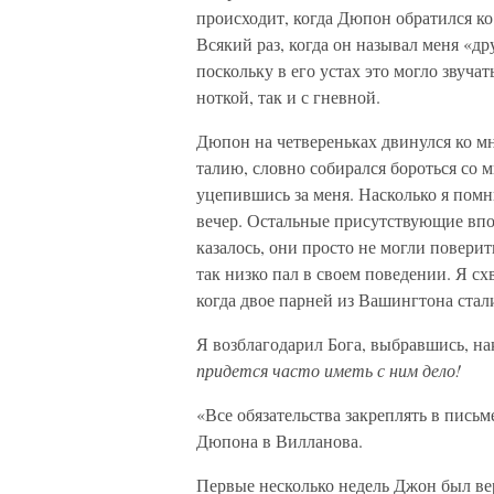
происходит, когда Дюпон обратился ко 
Всякий раз, когда он называл меня «др
поскольку в его устах это могло звучат
ноткой, так и с гневной.
Дюпон на четвереньках двинулся ко мн
талию, словно собирался бороться со 
уцепившись за меня. Насколько я помн
вечер. Остальные присутствующие впол
казалось, они просто не могли поверить
так низко пал в своем поведении. Я схв
когда двое парней из Вашингтона стали
Я возблагодарил Бога, выбравшись, на
придется часто иметь с ним дело!
«Все обязательства закреплять в пись
Дюпона в Вилланова.
Первые несколько недель Джон был вер