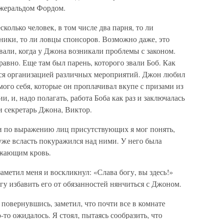
жеральдом Фордом.
сколько человек, в том числе два парня, то ли
ники, то ли ловцы спонсоров. Возможно даже, это
али, когда у Джона возникали проблемы с законом.
равно. Еще там был парень, которого звали Боб. Как
лся организацией различных мероприятий. Джон любил
ого себя, которые он проплачивал вкупе с призами из
, и, надо полагать, работа Боба как раз и заключалась
и секретарь Джона, Виктор.
и по выражению лиц присутствующих я мог понять,
уже всласть покуражился над ними. У него была
ужающим кровь.
аметил меня и воскликнул: «Слава богу, вы здесь!»
огу избавить его от обязанностей нянчиться с Джоном.
 повернувшись, заметил, что почти все в комнате
-то ожидалось. Я стоял, пытаясь сообразить, что