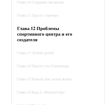
Глава 10 Стирание звездочки
Глава 11 Просто «тренер»
Глава 12 Проблемы
спортивного центра и его
создателя
Глава 13 Любой ценой
Глава 14 Протест на Олимпиаде
Глава 15 Новый дом, новая жизнь
Глава 16 Беда в «Фокскэтчер»