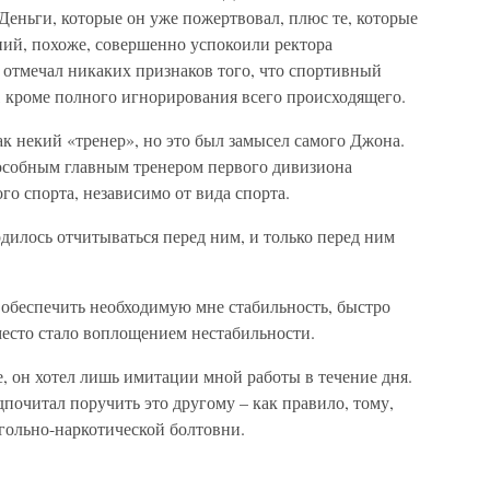
 Деньги, которые он уже пожертвовал, плюс те, которые
ий, похоже, совершенно успокоили ректора
 отмечал никаких признаков того, что спортивный
, кроме полного игнорирования всего происходящего.
ак некий «тренер», но это был замысел самого Джона.
особным главным тренером первого дивизиона
о спорта, независимо от вида спорта.
одилось отчитываться перед ним, и только перед ним
 обеспечить необходимую мне стабильность, быстро
место стало воплощением нестабильности.
, он хотел лишь имитации мной работы в течение дня.
дпочитал поручить это другому – как правило, тому,
гольно-наркотической болтовни.