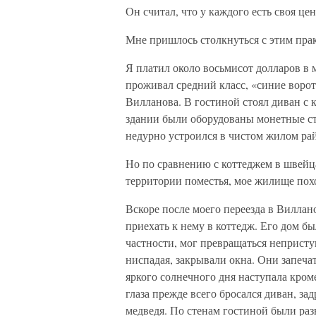
Он считал, что у каждого есть своя цен
Мне пришлось столкнуться с этим прак
Я платил около восьмисот долларов в м
проживал средний класс, «синие ворот
Вилланова. В гостиной стоял диван с 
здании были оборудованы монетные ст
недурно устроился в чистом жилом ра
Но по сравнению с коттеджем в швейц
территории поместья, мое жилище пох
Вскоре после моего переезда в Вилла
приехать к нему в коттедж. Его дом б
частности, мог превращаться неприст
ниспадая, закрывали окна. Они запеча
яркого солнечного дня наступала кром
глаза прежде всего бросался диван, з
медведя. По стенам гостиной были раз