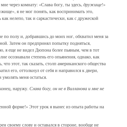
мне через комнату: «Слава богу, ты здесь,
дружище
!»
ужище», я не мог понять, как воспринимать это,
ь как нелепо, так и саркастически, как с дружеской
е по полу и, добравшись до моих ног, обхватил меня за
мной. Затем он предпринял попытку подняться,
ю, я еще не видел Дюпона более пьяным, чем в тот
не осознавали степень его опьянения, однако, как
, что этот, так сказать, столп американского общества
атил его, оттолкнул от себя и направился к двери,
 умолять меня остаться.
конец, наружу.
Слава богу, он не в Вилланова и мне не
менной форме!» Этот урок я вынес из опыта работы на
ен своему слову и оставался в стороне, вообще не