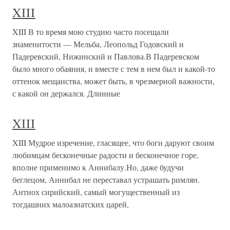
XIII
XIII В то время мою студию часто посещали
знаменитости — Мельба, Леопольд Годовский и
Падеревский, Нижинский и Павлова.В Падеревском
было много обаяния, и вместе с тем в нем был и какой-то
оттенок мещанства, может быть, в чрезмерной важности,
с какой он держался. Длинные
XIII
XIII Мудрое изречение, гласящее, что боги даруют своим
любимцам бесконечные радости и бесконечное горе,
вполне применимо к Аннибалу.Но, даже будучи
беглецом, Аннибал не переставал устрашать римлян.
Антиох сирийский, самый могущественный из
тогдашних малоазиатских царей,