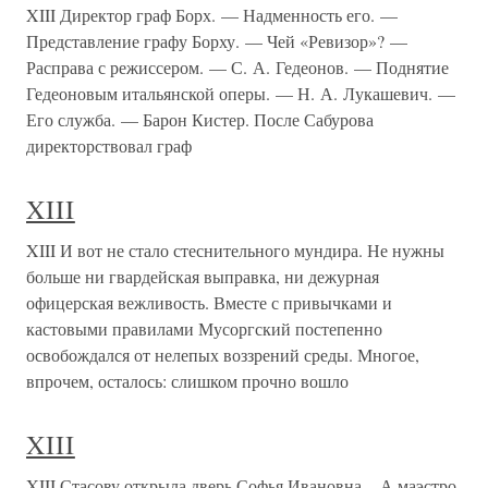
XIII Директор граф Борх. — Надменность его. —
Представление графу Борху. — Чей «Ревизор»? —
Расправа с режиссером. — С. А. Гедеонов. — Поднятие
Гедеоновым итальянской оперы. — Н. А. Лукашевич. —
Его служба. — Барон Кистер. После Сабурова
директорствовал граф
XIII
XIII И вот не стало стеснительного мундира. Не нужны
больше ни гвардейская выправка, ни дежурная
офицерская вежливость. Вместе с привычками и
кастовыми правилами Мусоргский постепенно
освобождался от нелепых воззрений среды. Многое,
впрочем, осталось: слишком прочно вошло
XIII
XIII Стасову открыла дверь Софья Ивановна.– А маэстро