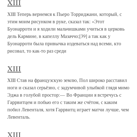
XIII
XIII Теперь вернемся к Пьеро Торриджани, который, с
этим моим рисунком в руке, сказал так: «Этот
Буонарроти и я ходили мальчишками учиться в церковь
дель Кармине, в капеллу Мазаччо;[39] а так как у
Буонарроти была привычка издеваться над всеми, кто
рисовал, то как-то раз среди
XIII
XIII Став на французскую землю, Пол широко расставил
ноги и сказал серьёзно, с задумчивой улыбкой глядя мимо
Эджа в голубой простор:— Во Франции я встречусь с
Гаррвитцем и побью его с таким же счётом, с каким
побил Левенталя, хотя Гаррвитц играет матчи лучше, чем
Левенталь.
XIII