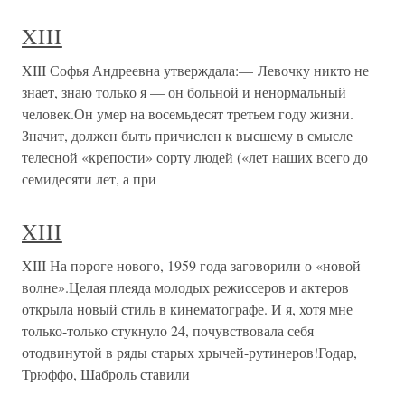
XIII
XIII Софья Андреевна утверждала:— Левочку никто не
знает, знаю только я — он больной и ненормальный
человек.Он умер на восемьдесят третьем году жизни.
Значит, должен быть причислен к высшему в смысле
телесной «крепости» сорту людей («лет наших всего до
семидесяти лет, а при
XIII
XIII На пороге нового, 1959 года заговорили о «новой
волне».Целая плеяда молодых режиссеров и актеров
открыла новый стиль в кинематографе. И я, хотя мне
только-только стукнуло 24, почувствовала себя
отодвинутой в ряды старых хрычей-рутинеров!Годар,
Трюффо, Шаброль ставили