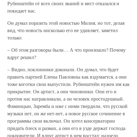
Рубинштейн от всех своих званий и мест отказался и
покидает нас.
Он думал поразить этой новостью Милия, но тот, делая
вид, что новость нисколько его не удивляет, заметил
только:
– Об этом разговоры были… А что произошло? Почему
вдруг решил?
– Видно, поклонники доконали. Он думал, что будет
править партией Елены Павловны как вздумается, а они
тоже коготки свои выпустили. Рубинштейн нужен им как
прикрытие. Он артист, а они чиновники. Они его и
против нас натравливали, а он человек простодушный.
Фаминцын, Заремба и иже с ними твердили, что русской
музыки нет, он же нет-нет, а новое русское сочинение в
программы свои включал. Он хотел консерватории
придать блеск и размах, а они его в узде держат господа
покровители. И вдруг артист в нем восстал: надоело